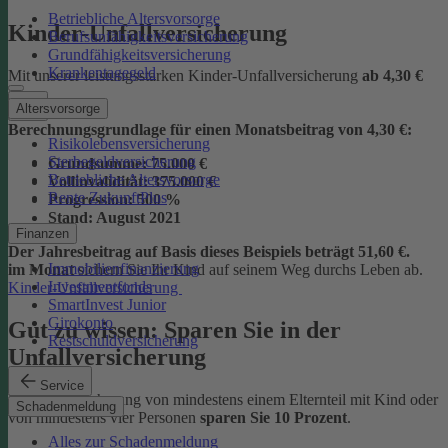
Betriebliche Altersvorsorge
Kinder-Unfallversicherung
Berufsunfähigkeitsversicherung
Grundfähigkeitsversicherung
Krankentagegeld
Mit unserer leistungsstarken Kinder-Unfallversicherung
ab
4,30 €
Altersvorsorge
Berechnungsgrundlage für einen Monatsbeitrag von 4,30 €:
Risikolebensversicherung
Sterbegeldversicherung
Grundsumme:
75.000 €
Betriebliche Altersvorsorge
Vollinvalidität:
375.000 €
Rente ZukunftPlus
Progression:
500 %
Stand:
August 2021
Finanzen
Der Jahresbeitrag auf Basis dieses Beispiels beträgt 51,60 €.
Immobilienfinanzierung
im Monat
sichern Sie Ihr Kind auf seinem Weg durchs Leben ab.
Investmentfonds
Kinder-Unfallversicherung
SmartInvest Junior
Girokonto
Gut zu wissen: Sparen Sie in der
Restschuldversicherung
Unfallversicherung
Service
Bei der Versicherung von mindestens einem Elternteil mit Kind oder
Schadenmeldung
von mindestens vier Personen
sparen Sie 10 Prozent
.
Alles zur Schadenmeldung