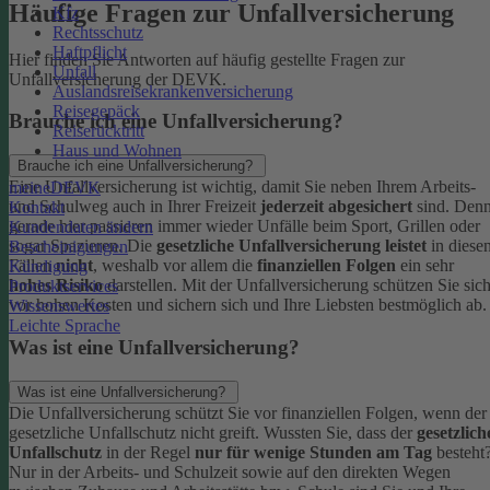
Häufige Fragen zur Unfallversicherung
Kfz
Rechtsschutz
Haftpflicht
Hier finden Sie Antworten auf häufig gestellte Fragen zur
Unfall
Unfallversicherung der DEVK.
Auslandsreisekrankenversicherung
Reisegepäck
Brauche ich eine Unfallversicherung?
Reiserücktritt
Haus und Wohnen
Brauche ich eine Unfallversicherung?
Eine Unfallversicherung ist wichtig, damit Sie neben Ihrem Arbeits-
meineDEVK
und Schulweg auch in Ihrer Freizeit
jederzeit abgesichert
sind. Den
Kontakt
gerade hier passieren immer wieder Unfälle beim Sport, Grillen oder
Kundendaten ändern
sogar Spazieren. Die
gesetzliche Unfallversicherung leistet
in diese
Bescheinigungen
Fällen
nicht
, weshalb vor allem die
finanziellen Folgen
ein sehr
Kündigung
hohes Risiko
darstellen. Mit der Unfallversicherung schützen Sie sic
Produktservices
vor hohen Kosten und sichern sich und Ihre Liebsten bestmöglich ab.
Wissenswertes
Leichte Sprache
Was ist eine Unfallversicherung?
Was ist eine Unfallversicherung?
Die Unfallversicherung schützt Sie vor finanziellen Folgen, wenn der
gesetzliche Unfallschutz nicht greift. Wussten Sie, dass der
gesetzlich
Unfallschutz
in der Regel
nur für wenige Stunden am Tag
besteht
Nur in der Arbeits- und Schulzeit sowie auf den direkten Wegen