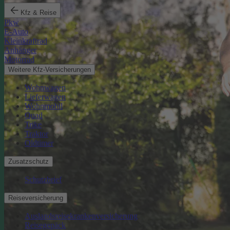
Kfz & Reise
Pkw
E-Auto
Kleinkraftrad
Anhänger
Motorrad
Weitere Kfz-Versicherungen
Wohnwagen
Lieferwagen
Wohnmobil
Quad
Trike
Traktor
Oldtimer
Zusatzschutz
Schutzbrief
Reiseversicherung
Auslandsreisekrankenversicherung
Reisegepäck