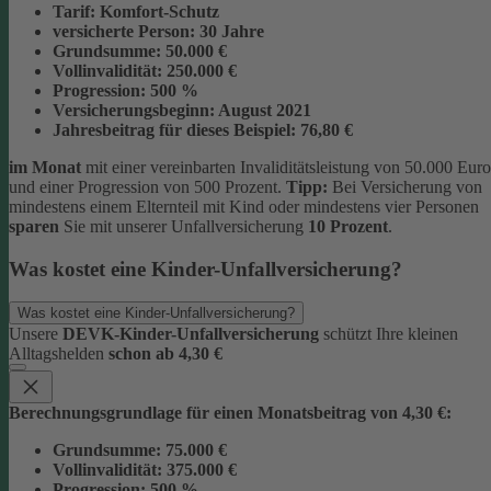
Tarif:
Komfort-Schutz
versicherte Person:
30 Jahre
Grundsumme:
50.000 €
Vollinvalidität:
250.000 €
Progression:
500 %
Versicherungsbeginn:
August 2021
Jahresbeitrag für dieses Beispiel:
76,80 €
im Monat
mit einer vereinbarten Invaliditätsleistung von 50.000 Euro
und einer Progression von 500 Prozent.
Tipp:
Bei Versicherung von
mindestens einem Elternteil mit Kind oder mindestens vier Personen
sparen
Sie mit unserer Unfallversicherung
10 Prozent
.
Was kostet eine Kinder-Unfallversicherung?
Was kostet eine Kinder-Unfallversicherung?
Unsere
DEVK-Kinder-Unfallversicherung
schützt Ihre kleinen
Alltagshelden
schon ab 4,30 €
Berechnungsgrundlage für einen Monatsbeitrag von 4,30 €:
Grundsumme:
75.000 €
Vollinvalidität:
375.000 €
Progression:
500 %