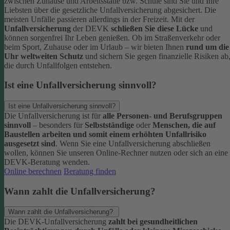
zwischen Zuhause und Arbeitsstätte bzw. Schule sind Sie und Ihre
Liebsten über die gesetzliche Unfallversicherung abgesichert. Die
meisten Unfälle passieren allerdings in der Freizeit.
Mit der
Unfallversicherung
der DEVK
schließen Sie diese Lücke
und
können sorgenfrei Ihr Leben genießen. Ob im Straßenverkehr oder
beim Sport, Zuhause oder im Urlaub – wir bieten Ihnen
rund um die
Uhr weltweiten Schutz
und sichern Sie gegen finanzielle Risiken ab
die durch Unfallfolgen entstehen.
Ist eine Unfallversicherung sinnvoll?
Ist eine Unfallversicherung sinnvoll?
Die Unfallversicherung ist für
alle Personen- und Berufsgruppen
sinnvoll
– besonders für
Selbstständige
oder
Menschen, die auf
Baustellen arbeiten und somit einem erhöhten Unfallrisiko
ausgesetzt sind
.
Wenn Sie eine Unfallversicherung abschließen
wollen, können Sie unseren Online-Rechner nutzen oder sich an eine
DEVK-Beratung wenden.
Online berechnen
Beratung finden
Wann zahlt die Unfallversicherung?
Wann zahlt die Unfallversicherung?
Die DEVK-Unfallversicherung
zahlt bei gesundheitlichen