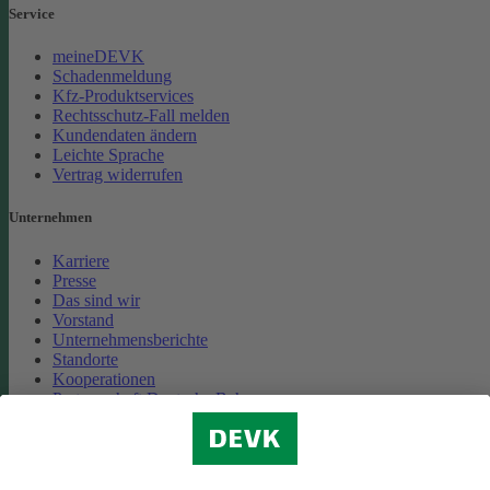
Service
meineDEVK
Schadenmeldung
Kfz-Produktservices
Rechtsschutz-Fall melden
Kundendaten ändern
Leichte Sprache
Vertrag widerrufen
Unternehmen
Karriere
Presse
Das sind wir
Vorstand
Unternehmensberichte
Standorte
Kooperationen
Partnerschaft Deutsche Bahn
Nachhaltigkeit