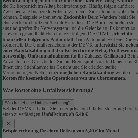
Beeinträchtigungen durch Unfälle oder kleinere Missgeschicke
,
die Sie körperlich im Alltag beeinträchtigen. Häufig folgen auf diese
Zwischenfälle finanzielle Folgen, vor denen Sie sich mit uns absicher
können.
Beispiele wären etwa:
Zeckenbiss
Beim Wandern beißt Sie
eine Zecke und infiziert Sie mit Borreliose. Die Borrelien breiten sich
aus und greifen Ihr Nervensystem und die Gelenke an. Es kommt zu
schweren gesundheitlichen Langzeitfolgen. Die DEVK
sichert die
finanziellen Folgen ab.
Autounfall
Beim Autounfall verlieren Sie ei
Körperteil. Die Unfallversicherung der DEVK
unterstützt Sie nebe
einer Kapitalzahlung mit den Kosten für die Reha, Prothesen un
notwendige Umbaumaßnahmen
für Ihr Zuhause.
Grillabend
Beim
Anzünden des Grills helfen Sie mit Brennspiritus nach. Dabei schießt
Ihnen eine Stichflamme ins Gesicht und Sie erleiden starke
Verbrennungen. Neben einer
möglichen Kapitalzahlung
werden u. a
Kosten für kosmetische Operationen von uns übernommen
.
Was kostet eine Unfallversicherung?
Was kostet eine Unfallversicherung?
Bei der DEVK erhalten Sie in der privaten Unfallversicherung bereits
einen zuverlässigen
Unfallschutz ab 6,40 €
Beispielrechnung für einen Beitrag von 6,40 € im Monat: