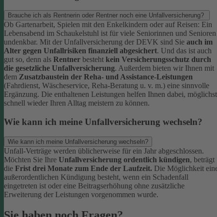
Brauche ich als Rentnerin oder Rentner noch eine Unfallversicherung?
Ob Gartenarbeit, Spielen mit den Enkelkindern oder auf Reisen: Ein
Lebensabend im Schaukelstuhl ist für viele Seniorinnen und Senioren
undenkbar. Mit der Unfallversicherung der DEVK sind Sie
auch im
Alter gegen Unfallrisiken finanziell abgesichert
. Und das ist auch
gut so, denn als
Rentner
besteht
kein Versicherungsschutz durch
die gesetzliche Unfallversicherung
.
Außerdem bieten wir Ihnen mit
dem
Zusatzbaustein der Reha- und Assistance-Leistungen
(Fahrdienst, Wäscheservice, Reha-Beratung u. v. m.) eine sinnvolle
Ergänzung. Die enthaltenen Leistungen helfen Ihnen dabei, möglichst
schnell wieder Ihren Alltag meistern zu können.
Wie kann ich meine Unfallversicherung wechseln?
Wie kann ich meine Unfallversicherung wechseln?
Unfall-Verträge werden üblicherweise für ein Jahr abgeschlossen.
Möchten Sie Ihre
Unfallversicherung ordentlich kündigen
, beträgt
die
Frist drei Monate zum Ende der Laufzeit.
Die Möglichkeit ein
außerordentlichen Kündigung besteht, wenn ein Schadenfall
eingetreten ist oder eine Beitragserhöhung ohne zusätzliche
Erweiterung der Leistungen vorgenommen wurde.
Sie haben noch Fragen?