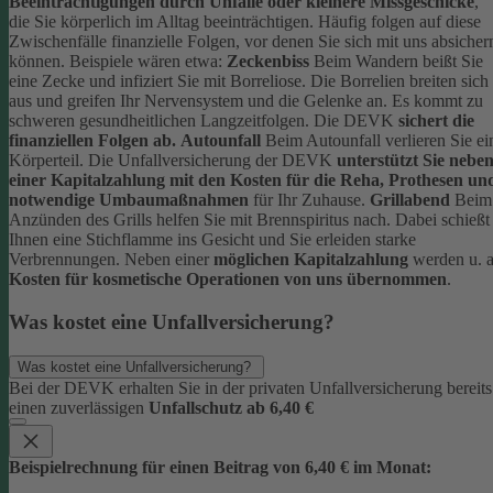
Beeinträchtigungen durch Unfälle oder kleinere Missgeschicke
,
die Sie körperlich im Alltag beeinträchtigen. Häufig folgen auf diese
Zwischenfälle finanzielle Folgen, vor denen Sie sich mit uns absicher
können.
Beispiele wären etwa:
Zeckenbiss
Beim Wandern beißt Sie
eine Zecke und infiziert Sie mit Borreliose. Die Borrelien breiten sich
aus und greifen Ihr Nervensystem und die Gelenke an. Es kommt zu
schweren gesundheitlichen Langzeitfolgen. Die DEVK
sichert die
finanziellen Folgen ab.
Autounfall
Beim Autounfall verlieren Sie ei
Körperteil. Die Unfallversicherung der DEVK
unterstützt Sie nebe
einer Kapitalzahlung mit den Kosten für die Reha, Prothesen un
notwendige Umbaumaßnahmen
für Ihr Zuhause.
Grillabend
Beim
Anzünden des Grills helfen Sie mit Brennspiritus nach. Dabei schießt
Ihnen eine Stichflamme ins Gesicht und Sie erleiden starke
Verbrennungen. Neben einer
möglichen Kapitalzahlung
werden u. a
Kosten für kosmetische Operationen von uns übernommen
.
Was kostet eine Unfallversicherung?
Was kostet eine Unfallversicherung?
Bei der DEVK erhalten Sie in der privaten Unfallversicherung bereits
einen zuverlässigen
Unfallschutz ab 6,40 €
Beispielrechnung für einen Beitrag von 6,40 € im Monat: