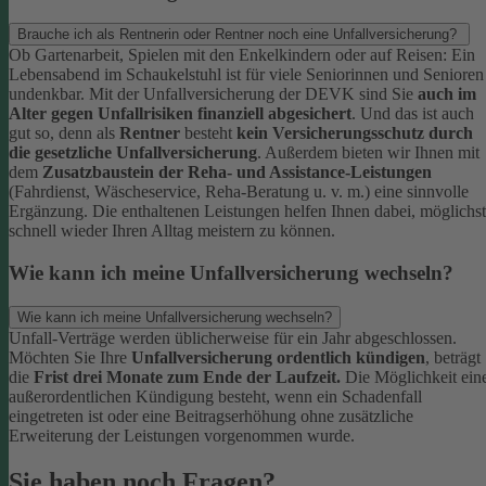
Brauche ich als Rentnerin oder Rentner noch eine Unfallversicherung?
Ob Gartenarbeit, Spielen mit den Enkelkindern oder auf Reisen: Ein
Lebensabend im Schaukelstuhl ist für viele Seniorinnen und Senioren
undenkbar. Mit der Unfallversicherung der DEVK sind Sie
auch im
Alter gegen Unfallrisiken finanziell abgesichert
. Und das ist auch
gut so, denn als
Rentner
besteht
kein Versicherungsschutz durch
die gesetzliche Unfallversicherung
.
Außerdem bieten wir Ihnen mit
dem
Zusatzbaustein der Reha- und Assistance-Leistungen
(Fahrdienst, Wäscheservice, Reha-Beratung u. v. m.) eine sinnvolle
Ergänzung. Die enthaltenen Leistungen helfen Ihnen dabei, möglichst
schnell wieder Ihren Alltag meistern zu können.
Wie kann ich meine Unfallversicherung wechseln?
Wie kann ich meine Unfallversicherung wechseln?
Unfall-Verträge werden üblicherweise für ein Jahr abgeschlossen.
Möchten Sie Ihre
Unfallversicherung ordentlich kündigen
, beträgt
die
Frist drei Monate zum Ende der Laufzeit.
Die Möglichkeit ein
außerordentlichen Kündigung besteht, wenn ein Schadenfall
eingetreten ist oder eine Beitragserhöhung ohne zusätzliche
Erweiterung der Leistungen vorgenommen wurde.
Sie haben noch Fragen?