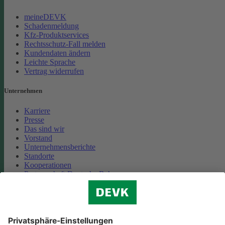
meineDEVK
Schadenmeldung
Kfz-Produktservices
Rechtsschutz-Fall melden
Kundendaten ändern
Leichte Sprache
Vertrag widerrufen
Unternehmen
Karriere
Presse
Das sind wir
Vorstand
Unternehmensberichte
Standorte
Kooperationen
Partnerschaft Deutsche Bahn
Nachhaltigkeit