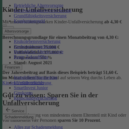
Betriebliche Altersvorsorge
Kinder-Unfallversicherung
Berufsunfähigkeitsversicherung
Grundfähigkeitsversicherung
Krankentagegeld
Mit unserer leistungsstarken Kinder-Unfallversicherung
ab
4,30 €
Altersvorsorge
Berechnungsgrundlage für einen Monatsbeitrag von 4,30 €:
Risikolebensversicherung
Sterbegeldversicherung
Grundsumme:
75.000 €
Betriebliche Altersvorsorge
Vollinvalidität:
375.000 €
Rente ZukunftPlus
Progression:
500 %
Stand:
August 2021
Finanzen
Der Jahresbeitrag auf Basis dieses Beispiels beträgt 51,60 €.
Immobilienfinanzierung
im Monat
sichern Sie Ihr Kind auf seinem Weg durchs Leben ab.
Investmentfonds
Kinder-Unfallversicherung
SmartInvest Junior
Girokonto
Gut zu wissen: Sparen Sie in der
Restschuldversicherung
Unfallversicherung
Service
Bei der Versicherung von mindestens einem Elternteil mit Kind oder
Schadenmeldung
von mindestens vier Personen
sparen Sie 10 Prozent
.
Alles zur Schadenmeldung