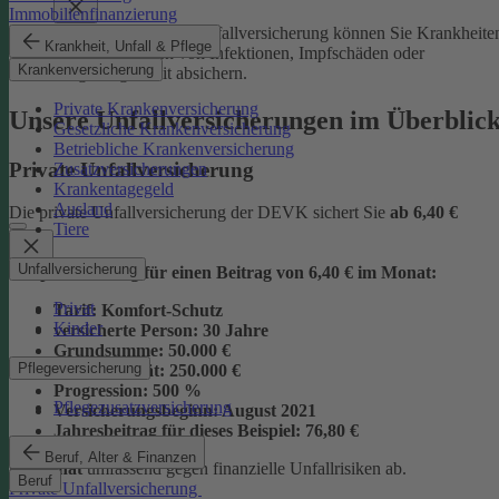
Immobilienfinanzierung
Mit der Junior-Plus-Unfallversicherung können Sie Krankheite
Krankheit, Unfall & Pflege
sowie die Folgen von Infektionen, Impfschäden oder
Krankenversicherung
Vergiftungen mit absichern.
Private Krankenversicherung
Unsere Unfallversicherungen im Überblic
Gesetzliche Krankenversicherung
Betriebliche Krankenversicherung
Private Unfallversicherung
Zusatzversicherungen
Krankentagegeld
Ausland
Die private Unfallversicherung der DEVK sichert Sie
ab
6,40 €
Tiere
Unfallversicherung
Beispielrechnung für einen Beitrag von 6,40 € im Monat:
Privat
Tarif:
Komfort-Schutz
Kinder
versicherte Person:
30 Jahre
Grundsumme:
50.000 €
Pflegeversicherung
Vollinvalidität:
250.000 €
Progression:
500 %
Pflegezusatzversicherung
Versicherungsbeginn:
August 2021
Jahresbeitrag für dieses Beispiel:
76,80 €
Beruf, Alter & Finanzen
im Monat
umfassend gegen finanzielle Unfallrisiken ab.
Beruf
Private Unfallversicherung