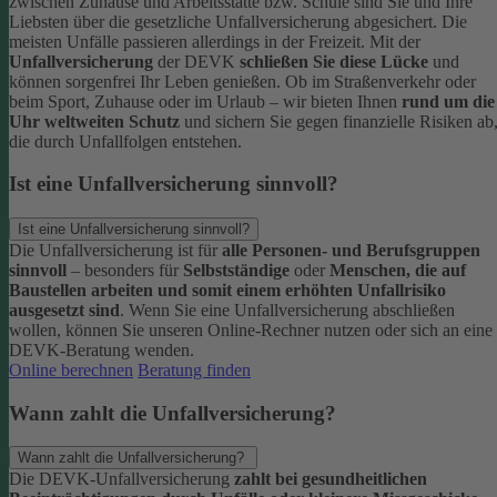
zwischen Zuhause und Arbeitsstätte bzw. Schule sind Sie und Ihre
Liebsten über die gesetzliche Unfallversicherung abgesichert. Die
meisten Unfälle passieren allerdings in der Freizeit.
Mit der
Unfallversicherung
der DEVK
schließen Sie diese Lücke
und
können sorgenfrei Ihr Leben genießen. Ob im Straßenverkehr oder
beim Sport, Zuhause oder im Urlaub – wir bieten Ihnen
rund um die
Uhr weltweiten Schutz
und sichern Sie gegen finanzielle Risiken ab
die durch Unfallfolgen entstehen.
Ist eine Unfallversicherung sinnvoll?
Ist eine Unfallversicherung sinnvoll?
Die Unfallversicherung ist für
alle Personen- und Berufsgruppen
sinnvoll
– besonders für
Selbstständige
oder
Menschen, die auf
Baustellen arbeiten und somit einem erhöhten Unfallrisiko
ausgesetzt sind
.
Wenn Sie eine Unfallversicherung abschließen
wollen, können Sie unseren Online-Rechner nutzen oder sich an eine
DEVK-Beratung wenden.
Online berechnen
Beratung finden
Wann zahlt die Unfallversicherung?
Wann zahlt die Unfallversicherung?
Die DEVK-Unfallversicherung
zahlt bei gesundheitlichen