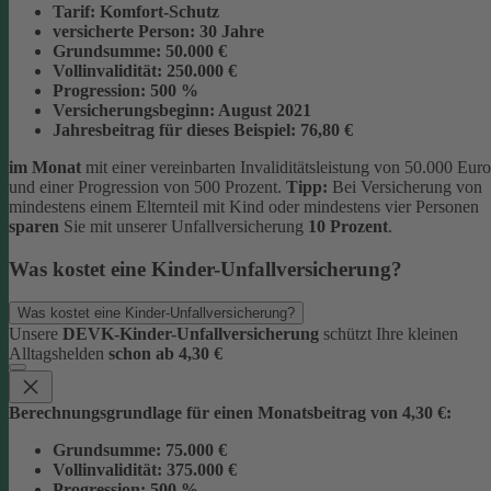
Tarif:
Komfort-Schutz
versicherte Person:
30 Jahre
Grundsumme:
50.000 €
Vollinvalidität:
250.000 €
Progression:
500 %
Versicherungsbeginn:
August 2021
Jahresbeitrag für dieses Beispiel:
76,80 €
im Monat
mit einer vereinbarten Invaliditätsleistung von 50.000 Euro
und einer Progression von 500 Prozent.
Tipp:
Bei Versicherung von
mindestens einem Elternteil mit Kind oder mindestens vier Personen
sparen
Sie mit unserer Unfallversicherung
10 Prozent
.
Was kostet eine Kinder-Unfallversicherung?
Was kostet eine Kinder-Unfallversicherung?
Unsere
DEVK-Kinder-Unfallversicherung
schützt Ihre kleinen
Alltagshelden
schon ab 4,30 €
Berechnungsgrundlage für einen Monatsbeitrag von 4,30 €:
Grundsumme:
75.000 €
Vollinvalidität:
375.000 €
Progression:
500 %