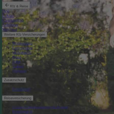
Kfz & Reise
Pkw
E-Auto
Kleinkraftrad
Anhänger
Motorrad
Weitere Kfz-Versicherungen
Wohnwagen
Lieferwagen
Wohnmobil
Quad
Trike
Traktor
Oldtimer
Zusatzschutz
Schutzbrief
Reiseversicherung
Auslandsreisekrankenversicherung
Reisegepäck