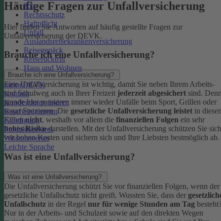
Häufige Fragen zur Unfallversicherung
Kfz
Rechtsschutz
Haftpflicht
Hier finden Sie Antworten auf häufig gestellte Fragen zur
Unfall
Unfallversicherung der DEVK.
Auslandsreisekrankenversicherung
Reisegepäck
Brauche ich eine Unfallversicherung?
Reiserücktritt
Haus und Wohnen
Brauche ich eine Unfallversicherung?
Eine Unfallversicherung ist wichtig, damit Sie neben Ihrem Arbeits-
meineDEVK
und Schulweg auch in Ihrer Freizeit
jederzeit abgesichert
sind. Den
Kontakt
gerade hier passieren immer wieder Unfälle beim Sport, Grillen oder
Kundendaten ändern
sogar Spazieren. Die
gesetzliche Unfallversicherung leistet
in diese
Bescheinigungen
Fällen
nicht
, weshalb vor allem die
finanziellen Folgen
ein sehr
Kündigung
hohes Risiko
darstellen. Mit der Unfallversicherung schützen Sie sic
Produktservices
vor hohen Kosten und sichern sich und Ihre Liebsten bestmöglich ab.
Wissenswertes
Leichte Sprache
Was ist eine Unfallversicherung?
Was ist eine Unfallversicherung?
Die Unfallversicherung schützt Sie vor finanziellen Folgen, wenn der
gesetzliche Unfallschutz nicht greift. Wussten Sie, dass der
gesetzlich
Unfallschutz
in der Regel
nur für wenige Stunden am Tag
besteht
Nur in der Arbeits- und Schulzeit sowie auf den direkten Wegen