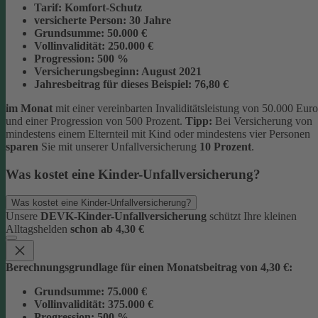
Tarif:
Komfort-Schutz
versicherte Person:
30 Jahre
Grundsumme:
50.000 €
Vollinvalidität:
250.000 €
Progression:
500 %
Versicherungsbeginn:
August 2021
Jahresbeitrag für dieses Beispiel:
76,80 €
im Monat
mit einer vereinbarten Invaliditätsleistung von 50.000 Euro
und einer Progression von 500 Prozent.
Tipp:
Bei Versicherung von
mindestens einem Elternteil mit Kind oder mindestens vier Personen
sparen
Sie mit unserer Unfallversicherung
10 Prozent
.
Was kostet eine Kinder-Unfallversicherung?
Was kostet eine Kinder-Unfallversicherung?
Unsere
DEVK-Kinder-Unfallversicherung
schützt Ihre kleinen
Alltagshelden
schon ab 4,30 €
Berechnungsgrundlage für einen Monatsbeitrag von 4,30 €:
Grundsumme:
75.000 €
Vollinvalidität:
375.000 €
Progression:
500 %