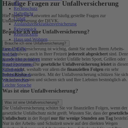
Häufige Fragen zur Unfallversicherung
Kfz
Rechtsschutz
Haftpflicht
Hier finden Sie Antworten auf häufig gestellte Fragen zur
Unfall
Unfallversicherung der DEVK.
Auslandsreisekrankenversicherung
Reisegepäck
Brauche ich eine Unfallversicherung?
Reiserücktritt
Haus und Wohnen
Brauche ich eine Unfallversicherung?
Eine Unfallversicherung ist wichtig, damit Sie neben Ihrem Arbeits-
meineDEVK
und Schulweg auch in Ihrer Freizeit
jederzeit abgesichert
sind. Den
Kontakt
gerade hier passieren immer wieder Unfälle beim Sport, Grillen oder
Kundendaten ändern
sogar Spazieren. Die
gesetzliche Unfallversicherung leistet
in diese
Bescheinigungen
Fällen
nicht
, weshalb vor allem die
finanziellen Folgen
ein sehr
Kündigung
hohes Risiko
darstellen. Mit der Unfallversicherung schützen Sie sic
Produktservices
vor hohen Kosten und sichern sich und Ihre Liebsten bestmöglich ab.
Wissenswertes
Leichte Sprache
Was ist eine Unfallversicherung?
Was ist eine Unfallversicherung?
Die Unfallversicherung schützt Sie vor finanziellen Folgen, wenn der
gesetzliche Unfallschutz nicht greift. Wussten Sie, dass der
gesetzlich
Unfallschutz
in der Regel
nur für wenige Stunden am Tag
besteht
Nur in der Arbeits- und Schulzeit sowie auf den direkten Wegen