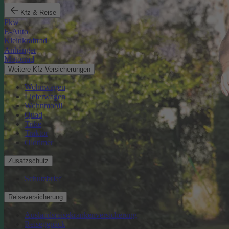
Kfz & Reise
Pkw
E-Auto
Kleinkraftrad
Anhänger
Motorrad
Weitere Kfz-Versicherungen
Wohnwagen
Lieferwagen
Wohnmobil
Quad
Trike
Traktor
Oldtimer
Zusatzschutz
Schutzbrief
Reiseversicherung
Auslandsreisekrankenversicherung
Reisegepäck