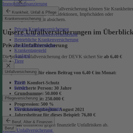
Immobilienfinanzierung
Mit der Junior-Plus-Unfallversicherung können Sie Krankheite
Krankheit, Unfall & Pflege
sowie die Folgen von Infektionen, Impfschäden oder
Krankenversicherung
Vergiftungen mit absichern.
Private Krankenversicherung
Unsere Unfallversicherungen im Überblic
Gesetzliche Krankenversicherung
Betriebliche Krankenversicherung
Private Unfallversicherung
Zusatzversicherungen
Krankentagegeld
Ausland
Die private Unfallversicherung der DEVK sichert Sie
ab
6,40 €
Tiere
Unfallversicherung
Beispielrechnung für einen Beitrag von 6,40 € im Monat:
Privat
Tarif:
Komfort-Schutz
Kinder
versicherte Person:
30 Jahre
Grundsumme:
50.000 €
Pflegeversicherung
Vollinvalidität:
250.000 €
Progression:
500 %
Pflegezusatzversicherung
Versicherungsbeginn:
August 2021
Jahresbeitrag für dieses Beispiel:
76,80 €
Beruf, Alter & Finanzen
im Monat
umfassend gegen finanzielle Unfallrisiken ab.
Beruf
Private Unfallversicherung