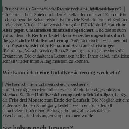
Brauche ich als Rentnerin oder Rentner noch eine Unfallversicherung?
Ob Gartenarbeit, Spielen mit den Enkelkindern oder auf Reisen: Ein
Lebensabend im Schaukelstuhl ist für viele Seniorinnen und Senioren
undenkbar. Mit der Unfallversicherung der DEVK sind Sie
auch im
Alter gegen Unfallrisiken finanziell abgesichert
. Und das ist auch
gut so, denn als
Rentner
besteht
kein Versicherungsschutz durch
die gesetzliche Unfallversicherung
.
Außerdem bieten wir Ihnen mit
dem
Zusatzbaustein der Reha- und Assistance-Leistungen
(Fahrdienst, Wäscheservice, Reha-Beratung u. v. m.) eine sinnvolle
Ergänzung. Die enthaltenen Leistungen helfen Ihnen dabei, möglichst
schnell wieder Ihren Alltag meistern zu können.
Wie kann ich meine Unfallversicherung wechseln?
Wie kann ich meine Unfallversicherung wechseln?
Unfall-Verträge werden üblicherweise für ein Jahr abgeschlossen.
Möchten Sie Ihre
Unfallversicherung ordentlich kündigen
, beträgt
die
Frist drei Monate zum Ende der Laufzeit.
Die Möglichkeit ein
außerordentlichen Kündigung besteht, wenn ein Schadenfall
eingetreten ist oder eine Beitragserhöhung ohne zusätzliche
Erweiterung der Leistungen vorgenommen wurde.
Sie haben noch Fragen?