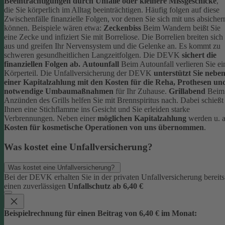
Beeinträchtigungen durch Unfälle oder kleinere Missgeschicke
,
die Sie körperlich im Alltag beeinträchtigen. Häufig folgen auf diese
Zwischenfälle finanzielle Folgen, vor denen Sie sich mit uns absicher
können.
Beispiele wären etwa:
Zeckenbiss
Beim Wandern beißt Sie
eine Zecke und infiziert Sie mit Borreliose. Die Borrelien breiten sich
aus und greifen Ihr Nervensystem und die Gelenke an. Es kommt zu
schweren gesundheitlichen Langzeitfolgen. Die DEVK
sichert die
finanziellen Folgen ab.
Autounfall
Beim Autounfall verlieren Sie ei
Körperteil. Die Unfallversicherung der DEVK
unterstützt Sie nebe
einer Kapitalzahlung mit den Kosten für die Reha, Prothesen un
notwendige Umbaumaßnahmen
für Ihr Zuhause.
Grillabend
Beim
Anzünden des Grills helfen Sie mit Brennspiritus nach. Dabei schießt
Ihnen eine Stichflamme ins Gesicht und Sie erleiden starke
Verbrennungen. Neben einer
möglichen Kapitalzahlung
werden u. a
Kosten für kosmetische Operationen von uns übernommen
.
Was kostet eine Unfallversicherung?
Was kostet eine Unfallversicherung?
Bei der DEVK erhalten Sie in der privaten Unfallversicherung bereits
einen zuverlässigen
Unfallschutz ab 6,40 €
Beispielrechnung für einen Beitrag von 6,40 € im Monat: