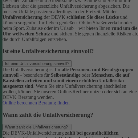
zwischen Zuhause und Arbeitsstätte bzw. Schule sind Sie und Ihre
Liebsten über die gesetzliche Unfallversicherung abgesichert. Die
meisten Unfälle passieren allerdings in der Freizeit.
Mit der
Unfallversicherung
der DEVK
schließen Sie diese Lücke
und
können sorgenfrei Ihr Leben genießen. Ob im Straßenverkehr oder
beim Sport, Zuhause oder im Urlaub – wir bieten Ihnen
rund um die
Uhr weltweiten Schutz
und sichern Sie gegen finanzielle Risiken ab
die durch Unfallfolgen entstehen.
Ist eine Unfallversicherung sinnvoll?
Ist eine Unfallversicherung sinnvoll?
Die Unfallversicherung ist für
alle Personen- und Berufsgruppen
sinnvoll
– besonders für
Selbstständige
oder
Menschen, die auf
Baustellen arbeiten und somit einem erhöhten Unfallrisiko
ausgesetzt sind
.
Wenn Sie eine Unfallversicherung abschließen
wollen, können Sie unseren Online-Rechner nutzen oder sich an eine
DEVK-Beratung wenden.
Online berechnen
Beratung finden
Wann zahlt die Unfallversicherung?
Wann zahlt die Unfallversicherung?
Die DEVK-Unfallversicherung
zahlt bei gesundheitlichen