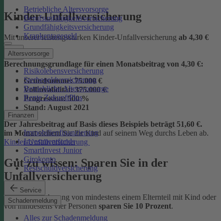
Betriebliche Altersvorsorge
Kinder-Unfallversicherung
Berufsunfähigkeitsversicherung
Grundfähigkeitsversicherung
Krankentagegeld
Mit unserer leistungsstarken Kinder-Unfallversicherung
ab
4,30 €
Altersvorsorge
Berechnungsgrundlage für einen Monatsbeitrag von 4,30 €:
Risikolebensversicherung
Sterbegeldversicherung
Grundsumme:
75.000 €
Betriebliche Altersvorsorge
Vollinvalidität:
375.000 €
Rente ZukunftPlus
Progression:
500 %
Stand:
August 2021
Finanzen
Der Jahresbeitrag auf Basis dieses Beispiels beträgt 51,60 €.
Immobilienfinanzierung
im Monat
sichern Sie Ihr Kind auf seinem Weg durchs Leben ab.
Investmentfonds
Kinder-Unfallversicherung
SmartInvest Junior
Girokonto
Gut zu wissen: Sparen Sie in der
Restschuldversicherung
Unfallversicherung
Service
Bei der Versicherung von mindestens einem Elternteil mit Kind oder
Schadenmeldung
von mindestens vier Personen
sparen Sie 10 Prozent
.
Alles zur Schadenmeldung