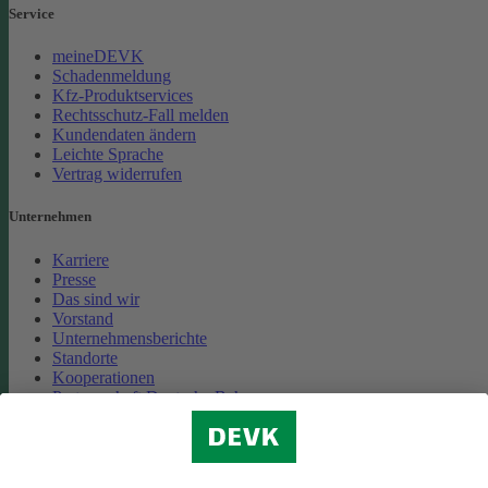
Service
meineDEVK
Schadenmeldung
Kfz-Produktservices
Rechtsschutz-Fall melden
Kundendaten ändern
Leichte Sprache
Vertrag widerrufen
Unternehmen
Karriere
Presse
Das sind wir
Vorstand
Unternehmensberichte
Standorte
Kooperationen
Partnerschaft Deutsche Bahn
Nachhaltigkeit