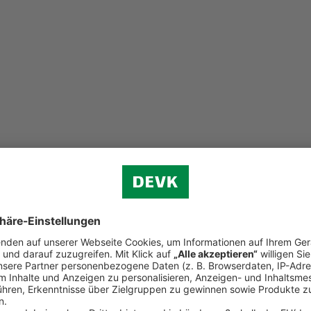
rsicherung
 von mindestens vier Personen
sparen Sie 10 Prozent
.
rsicherung der DEVK.