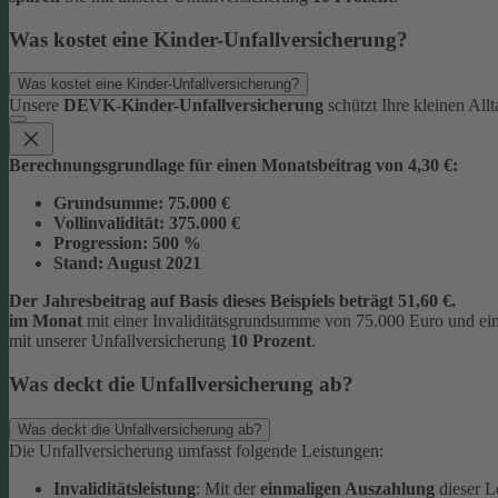
Was kostet eine Kinder-Unfallversicherung?
Was kostet eine Kinder-Unfallversicherung?
Unsere
DEVK-Kinder-Unfallversicherung
schützt Ihre kleinen All
Berechnungsgrundlage für einen Monatsbeitrag von 4,30 €:
Grundsumme:
75.000 €
Vollinvalidität:
375.000 €
Progression:
500 %
Stand:
August 2021
Der Jahresbeitrag auf Basis dieses Beispiels beträgt 51,60 €.
im Monat
mit einer Invaliditätsgrundsumme von 75.000 Euro und ei
mit unserer Unfallversicherung
10 Prozent
.
Was deckt die Unfallversicherung ab?
Was deckt die Unfallversicherung ab?
Die Unfallversicherung umfasst folgende Leistungen:
Invaliditätsleistung
: Mit der
einmaligen Auszahlung
dieser L