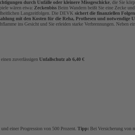
ächtigungen durch Unfälle oder kleinere Missgeschicke
, die Sie kör
piele wären etwa:
Zeckenbiss
Beim Wandern beißt Sie eine Zecke und in
dheitlichen Langzeitfolgen. Die DEVK
sichert die finanziellen Folgen
alzahlung mit den Kosten für die Reha, Prothesen und notwendi
tichflamme ins Gesicht und Sie erleiden starke Verbrennungen. Neben ei
s einen zuverlässigen
Unfallschutz ab 6,40 €
ro und einer Progression von 500 Prozent.
Tipp:
Bei Versicherung von m