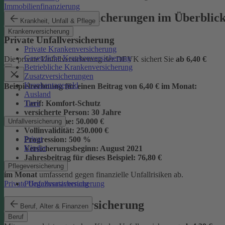
Immobilienfinanzierung
Unsere Unfallversicherungen im Überblic
Krankheit, Unfall & Pflege
Krankenversicherung
Private Unfallversicherung
Private Krankenversicherung
Gesetzliche Krankenversicherung
Die private Unfallversicherung der DEVK sichert Sie
ab
6,40 €
Betriebliche Krankenversicherung
Zusatzversicherungen
Krankentagegeld
Beispielrechnung für einen Beitrag von 6,40 € im Monat:
Ausland
Tiere
Tarif:
Komfort-Schutz
versicherte Person:
30 Jahre
Grundsumme:
50.000 €
Unfallversicherung
Vollinvalidität:
250.000 €
Privat
Progression:
500 %
Kinder
Versicherungsbeginn:
August 2021
Jahresbeitrag für dieses Beispiel:
76,80 €
Pflegeversicherung
im Monat
umfassend gegen finanzielle Unfallrisiken ab.
Pflegezusatzversicherung
Private Unfallversicherung
Kinder-Unfallversicherung
Beruf, Alter & Finanzen
Beruf