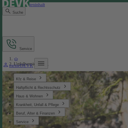
Direkt zum Seiteninhalt
Suche
Service
Unfallversicherung
meineDEVK
Kfz & Reise
Haftpflicht & Rechtsschutz
Haus & Wohnen
Krankheit, Unfall & Pflege
Beruf, Alter & Finanzen
Service