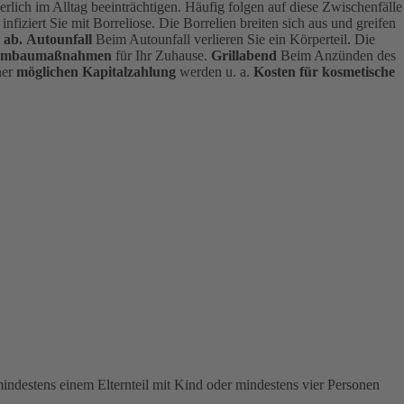
perlich im Alltag beeinträchtigen. Häufig folgen auf diese Zwischenfälle
fiziert Sie mit Borreliose. Die Borrelien breiten sich aus und greifen
 ab.
Autounfall
Beim Autounfall verlieren Sie ein Körperteil. Die
ge Umbaumaßnahmen
für Ihr Zuhause.
Grillabend
Beim Anzünden des
ner
möglichen Kapitalzahlung
werden u. a.
Kosten für kosmetische
indestens einem Elternteil mit Kind oder mindestens vier Personen