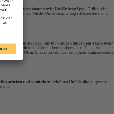
rade hier passieren immer wieder Unfälle beim Sport, Grillen oder
s Risiko
darstellen. Mit der Unfallversicherung schützen Sie sich vor
e Unfallschutz
in der Regel
nur für wenige Stunden am Tag
besteht?
über die gesetzliche Unfallversicherung abgesichert. Die meisten
eben genießen. Ob im Straßenverkehr oder beim Sport, Zuhause oder i
hen.
llen arbeiten und somit einem erhöhten Unfallrisiko ausgesetzt
 wenden.