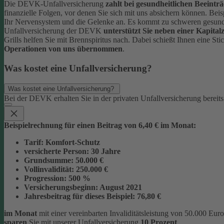
Die DEVK-Unfallversicherung
zahlt bei gesundheitlichen Beeintr
finanzielle Folgen, vor denen Sie sich mit uns absichern können.
Beis
Ihr Nervensystem und die Gelenke an. Es kommt zu schweren gesun
Unfallversicherung der DEVK
unterstützt Sie neben einer Kapit
Grills helfen Sie mit Brennspiritus nach. Dabei schießt Ihnen eine S
Operationen von uns übernommen
.
Was kostet eine Unfallversicherung?
Was kostet eine Unfallversicherung?
Bei der DEVK erhalten Sie in der privaten Unfallversicherung bereit
Beispielrechnung für einen Beitrag von 6,40 € im Monat:
Tarif:
Komfort-Schutz
versicherte Person:
30 Jahre
Grundsumme:
50.000 €
Vollinvalidität:
250.000 €
Progression:
500 %
Versicherungsbeginn:
August 2021
Jahresbeitrag für dieses Beispiel:
76,80 €
im Monat
mit einer vereinbarten Invaliditätsleistung von 50.000 Eu
sparen
Sie mit unserer Unfallversicherung
10 Prozent
.