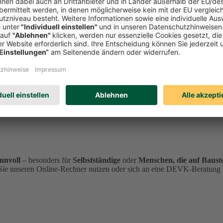
und Schulweg auch in Ihrer Freizeit
jederzeit abgesichert
sind. Denn ge
n Fällen
nicht
, weshalb vor allem die
finanziellen Folgen
ein sehr
hohe
gesetzliche Unfallschutz nicht greift. Wussten Sie, dass der
gesetzlich
hen Zuhause und Arbeitsstätte bzw. Schule sind Sie und Ihre Liebsten 
ung
der DEVK
schließen Sie diese Lücke
und können sorgenfrei Ihr L
sichern Sie gegen finanzielle Risiken ab, die durch Unfallfolgen entste
nnvoll
– besonders für
Selbstständige
oder
Menschen, die auf Bauste
 Sie unseren Online-Rechner nutzen oder sich an eine DEVK-Beratung