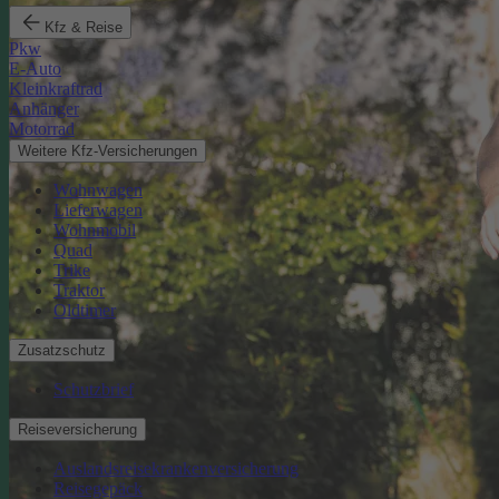
Kfz & Reise
Pkw
E-Auto
Kleinkraftrad
Anhänger
Motorrad
Weitere Kfz-Versicherungen
Wohnwagen
Lieferwagen
Wohnmobil
Quad
Trike
Traktor
Oldtimer
Zusatzschutz
Schutzbrief
Reiseversicherung
Auslandsreisekrankenversicherung
Reisegepäck