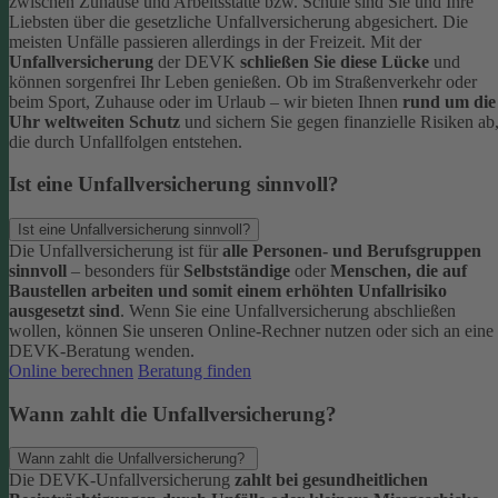
zwischen Zuhause und Arbeitsstätte bzw. Schule sind Sie und Ihre
Liebsten über die gesetzliche Unfallversicherung abgesichert. Die
meisten Unfälle passieren allerdings in der Freizeit.
Mit der
Unfallversicherung
der DEVK
schließen Sie diese Lücke
und
können sorgenfrei Ihr Leben genießen. Ob im Straßenverkehr oder
beim Sport, Zuhause oder im Urlaub – wir bieten Ihnen
rund um die
Uhr weltweiten Schutz
und sichern Sie gegen finanzielle Risiken ab
die durch Unfallfolgen entstehen.
Ist eine Unfallversicherung sinnvoll?
Ist eine Unfallversicherung sinnvoll?
Die Unfallversicherung ist für
alle Personen- und Berufsgruppen
sinnvoll
– besonders für
Selbstständige
oder
Menschen, die auf
Baustellen arbeiten und somit einem erhöhten Unfallrisiko
ausgesetzt sind
.
Wenn Sie eine Unfallversicherung abschließen
wollen, können Sie unseren Online-Rechner nutzen oder sich an eine
DEVK-Beratung wenden.
Online berechnen
Beratung finden
Wann zahlt die Unfallversicherung?
Wann zahlt die Unfallversicherung?
Die DEVK-Unfallversicherung
zahlt bei gesundheitlichen