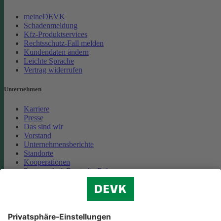
meineDEVK
Schadenmeldung
Kfz-Produktservices
Rechtsschutz-Fall melden
Kundendaten ändern
Leichte Sprache
Vertrag widerrufen
Unternehmen
Karriere
Presse
Das sind wir
Vorstand
Unternehmensberichte
Standorte
Kooperationen
Partnerschaft Deutsche Bahn
Nachhaltigkeit