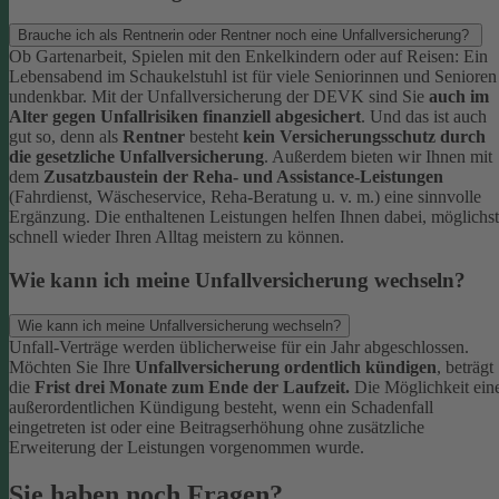
Brauche ich als Rentnerin oder Rentner noch eine Unfallversicherung?
Ob Gartenarbeit, Spielen mit den Enkelkindern oder auf Reisen: Ein
Lebensabend im Schaukelstuhl ist für viele Seniorinnen und Senioren
undenkbar. Mit der Unfallversicherung der DEVK sind Sie
auch im
Alter gegen Unfallrisiken finanziell abgesichert
. Und das ist auch
gut so, denn als
Rentner
besteht
kein Versicherungsschutz durch
die gesetzliche Unfallversicherung
.
Außerdem bieten wir Ihnen mit
dem
Zusatzbaustein der Reha- und Assistance-Leistungen
(Fahrdienst, Wäscheservice, Reha-Beratung u. v. m.) eine sinnvolle
Ergänzung. Die enthaltenen Leistungen helfen Ihnen dabei, möglichst
schnell wieder Ihren Alltag meistern zu können.
Wie kann ich meine Unfallversicherung wechseln?
Wie kann ich meine Unfallversicherung wechseln?
Unfall-Verträge werden üblicherweise für ein Jahr abgeschlossen.
Möchten Sie Ihre
Unfallversicherung ordentlich kündigen
, beträgt
die
Frist drei Monate zum Ende der Laufzeit.
Die Möglichkeit ein
außerordentlichen Kündigung besteht, wenn ein Schadenfall
eingetreten ist oder eine Beitragserhöhung ohne zusätzliche
Erweiterung der Leistungen vorgenommen wurde.
Sie haben noch Fragen?