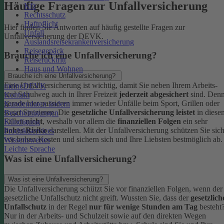
Häufige Fragen zur Unfallversicherung
Kfz
Rechtsschutz
Haftpflicht
Hier finden Sie Antworten auf häufig gestellte Fragen zur
Unfall
Unfallversicherung der DEVK.
Auslandsreisekrankenversicherung
Reisegepäck
Brauche ich eine Unfallversicherung?
Reiserücktritt
Haus und Wohnen
Brauche ich eine Unfallversicherung?
Eine Unfallversicherung ist wichtig, damit Sie neben Ihrem Arbeits-
meineDEVK
und Schulweg auch in Ihrer Freizeit
jederzeit abgesichert
sind. Den
Kontakt
gerade hier passieren immer wieder Unfälle beim Sport, Grillen oder
Kundendaten ändern
sogar Spazieren. Die
gesetzliche Unfallversicherung leistet
in diese
Bescheinigungen
Fällen
nicht
, weshalb vor allem die
finanziellen Folgen
ein sehr
Kündigung
hohes Risiko
darstellen. Mit der Unfallversicherung schützen Sie sic
Produktservices
vor hohen Kosten und sichern sich und Ihre Liebsten bestmöglich ab.
Wissenswertes
Leichte Sprache
Was ist eine Unfallversicherung?
Was ist eine Unfallversicherung?
Die Unfallversicherung schützt Sie vor finanziellen Folgen, wenn der
gesetzliche Unfallschutz nicht greift. Wussten Sie, dass der
gesetzlich
Unfallschutz
in der Regel
nur für wenige Stunden am Tag
besteht
Nur in der Arbeits- und Schulzeit sowie auf den direkten Wegen