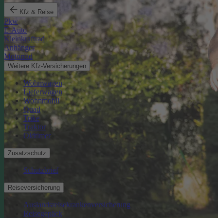
Kfz & Reise
Pkw
E-Auto
Kleinkraftrad
Anhänger
Motorrad
Weitere Kfz-Versicherungen
Wohnwagen
Lieferwagen
Wohnmobil
Quad
Trike
Traktor
Oldtimer
Zusatzschutz
Schutzbrief
Reiseversicherung
Auslandsreisekrankenversicherung
Reisegepäck