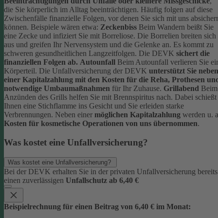
Beeinträchtigungen durch Unfälle oder kleinere Missgeschicke
,
die Sie körperlich im Alltag beeinträchtigen. Häufig folgen auf diese
Zwischenfälle finanzielle Folgen, vor denen Sie sich mit uns absicher
können.
Beispiele wären etwa:
Zeckenbiss
Beim Wandern beißt Sie
eine Zecke und infiziert Sie mit Borreliose. Die Borrelien breiten sich
aus und greifen Ihr Nervensystem und die Gelenke an. Es kommt zu
schweren gesundheitlichen Langzeitfolgen. Die DEVK
sichert die
finanziellen Folgen ab.
Autounfall
Beim Autounfall verlieren Sie ei
Körperteil. Die Unfallversicherung der DEVK
unterstützt Sie nebe
einer Kapitalzahlung mit den Kosten für die Reha, Prothesen un
notwendige Umbaumaßnahmen
für Ihr Zuhause.
Grillabend
Beim
Anzünden des Grills helfen Sie mit Brennspiritus nach. Dabei schießt
Ihnen eine Stichflamme ins Gesicht und Sie erleiden starke
Verbrennungen. Neben einer
möglichen Kapitalzahlung
werden u. a
Kosten für kosmetische Operationen von uns übernommen
.
Was kostet eine Unfallversicherung?
Was kostet eine Unfallversicherung?
Bei der DEVK erhalten Sie in der privaten Unfallversicherung bereits
einen zuverlässigen
Unfallschutz ab 6,40 €
Beispielrechnung für einen Beitrag von 6,40 € im Monat: