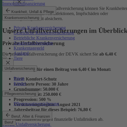
Immobilienfinanzierung
Mit der Junior-Plus-Unfallversicherung können Sie Krankheite
Krankheit, Unfall & Pflege
sowie die Folgen von Infektionen, Impfschäden oder
Krankenversicherung
Vergiftungen mit absichern.
Private Krankenversicherung
Unsere Unfallversicherungen im Überblic
Gesetzliche Krankenversicherung
Betriebliche Krankenversicherung
Private Unfallversicherung
Zusatzversicherungen
Krankentagegeld
Ausland
Die private Unfallversicherung der DEVK sichert Sie
ab
6,40 €
Tiere
Unfallversicherung
Beispielrechnung für einen Beitrag von 6,40 € im Monat:
Privat
Tarif:
Komfort-Schutz
Kinder
versicherte Person:
30 Jahre
Grundsumme:
50.000 €
Pflegeversicherung
Vollinvalidität:
250.000 €
Progression:
500 %
Pflegezusatzversicherung
Versicherungsbeginn:
August 2021
Jahresbeitrag für dieses Beispiel:
76,80 €
Beruf, Alter & Finanzen
im Monat
umfassend gegen finanzielle Unfallrisiken ab.
Beruf
Private Unfallversicherung