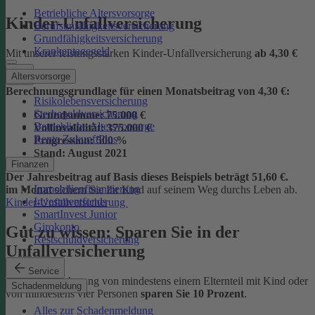
Betriebliche Altersvorsorge
Kinder-Unfallversicherung
Berufsunfähigkeitsversicherung
Grundfähigkeitsversicherung
Krankentagegeld
Mit unserer leistungsstarken Kinder-Unfallversicherung
ab
4,30 €
Altersvorsorge
Berechnungsgrundlage für einen Monatsbeitrag von 4,30 €:
Risikolebensversicherung
Sterbegeldversicherung
Grundsumme:
75.000 €
Betriebliche Altersvorsorge
Vollinvalidität:
375.000 €
Rente ZukunftPlus
Progression:
500 %
Stand:
August 2021
Finanzen
Der Jahresbeitrag auf Basis dieses Beispiels beträgt 51,60 €.
Immobilienfinanzierung
im Monat
sichern Sie Ihr Kind auf seinem Weg durchs Leben ab.
Investmentfonds
Kinder-Unfallversicherung
SmartInvest Junior
Girokonto
Gut zu wissen: Sparen Sie in der
Restschuldversicherung
Unfallversicherung
Service
Bei der Versicherung von mindestens einem Elternteil mit Kind oder
Schadenmeldung
von mindestens vier Personen
sparen Sie 10 Prozent
.
Alles zur Schadenmeldung