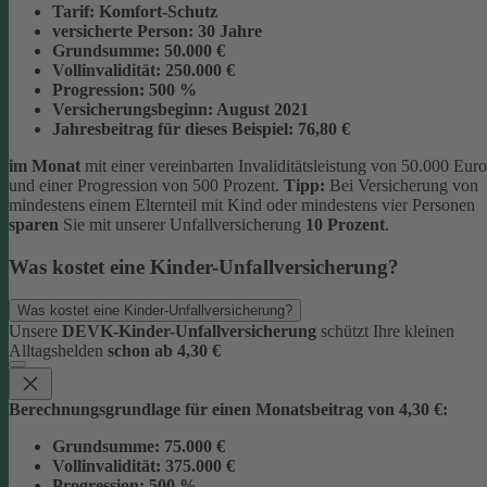
Tarif:
Komfort-Schutz
versicherte Person:
30 Jahre
Grundsumme:
50.000 €
Vollinvalidität:
250.000 €
Progression:
500 %
Versicherungsbeginn:
August 2021
Jahresbeitrag für dieses Beispiel:
76,80 €
im Monat
mit einer vereinbarten Invaliditätsleistung von 50.000 Euro
und einer Progression von 500 Prozent.
Tipp:
Bei Versicherung von
mindestens einem Elternteil mit Kind oder mindestens vier Personen
sparen
Sie mit unserer Unfallversicherung
10 Prozent
.
Was kostet eine Kinder-Unfallversicherung?
Was kostet eine Kinder-Unfallversicherung?
Unsere
DEVK-Kinder-Unfallversicherung
schützt Ihre kleinen
Alltagshelden
schon ab 4,30 €
Berechnungsgrundlage für einen Monatsbeitrag von 4,30 €:
Grundsumme:
75.000 €
Vollinvalidität:
375.000 €
Progression:
500 %