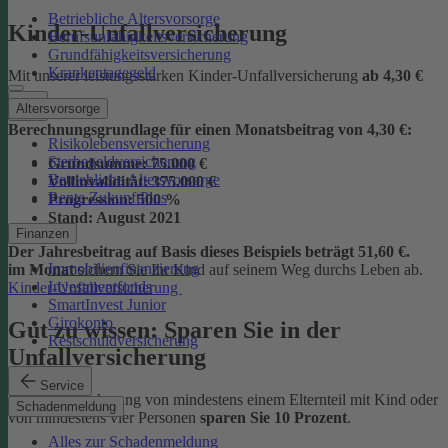
Betriebliche Altersvorsorge
Kinder-Unfallversicherung
Berufsunfähigkeitsversicherung
Grundfähigkeitsversicherung
Krankentagegeld
Mit unserer leistungsstarken Kinder-Unfallversicherung
ab
4,30 €
Altersvorsorge
Berechnungsgrundlage für einen Monatsbeitrag von 4,30 €:
Risikolebensversicherung
Sterbegeldversicherung
Grundsumme:
75.000 €
Betriebliche Altersvorsorge
Vollinvalidität:
375.000 €
Rente ZukunftPlus
Progression:
500 %
Stand:
August 2021
Finanzen
Der Jahresbeitrag auf Basis dieses Beispiels beträgt 51,60 €.
Immobilienfinanzierung
im Monat
sichern Sie Ihr Kind auf seinem Weg durchs Leben ab.
Investmentfonds
Kinder-Unfallversicherung
SmartInvest Junior
Girokonto
Gut zu wissen: Sparen Sie in der
Restschuldversicherung
Unfallversicherung
Service
Bei der Versicherung von mindestens einem Elternteil mit Kind oder
Schadenmeldung
von mindestens vier Personen
sparen Sie 10 Prozent
.
Alles zur Schadenmeldung