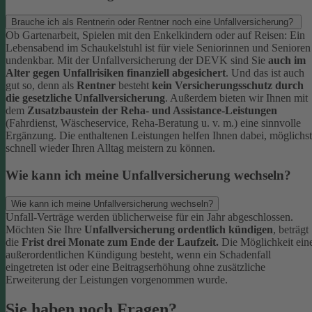
Brauche ich als Rentnerin oder Rentner noch eine Unfallversicherung?
Ob Gartenarbeit, Spielen mit den Enkelkindern oder auf Reisen: Ein
Lebensabend im Schaukelstuhl ist für viele Seniorinnen und Senioren
undenkbar. Mit der Unfallversicherung der DEVK sind Sie
auch im
Alter gegen Unfallrisiken finanziell abgesichert
. Und das ist auch
gut so, denn als
Rentner
besteht
kein Versicherungsschutz durch
die gesetzliche Unfallversicherung
.
Außerdem bieten wir Ihnen mit
dem
Zusatzbaustein der Reha- und Assistance-Leistungen
(Fahrdienst, Wäscheservice, Reha-Beratung u. v. m.) eine sinnvolle
Ergänzung. Die enthaltenen Leistungen helfen Ihnen dabei, möglichst
schnell wieder Ihren Alltag meistern zu können.
Wie kann ich meine Unfallversicherung wechseln?
Wie kann ich meine Unfallversicherung wechseln?
Unfall-Verträge werden üblicherweise für ein Jahr abgeschlossen.
Möchten Sie Ihre
Unfallversicherung ordentlich kündigen
, beträgt
die
Frist drei Monate zum Ende der Laufzeit.
Die Möglichkeit ein
außerordentlichen Kündigung besteht, wenn ein Schadenfall
eingetreten ist oder eine Beitragserhöhung ohne zusätzliche
Erweiterung der Leistungen vorgenommen wurde.
Sie haben noch Fragen?