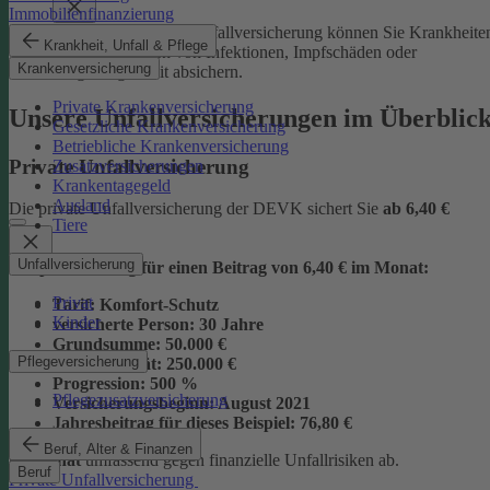
Immobilienfinanzierung
Mit der Junior-Plus-Unfallversicherung können Sie Krankheite
Krankheit, Unfall & Pflege
sowie die Folgen von Infektionen, Impfschäden oder
Krankenversicherung
Vergiftungen mit absichern.
Private Krankenversicherung
Unsere Unfallversicherungen im Überblic
Gesetzliche Krankenversicherung
Betriebliche Krankenversicherung
Private Unfallversicherung
Zusatzversicherungen
Krankentagegeld
Ausland
Die private Unfallversicherung der DEVK sichert Sie
ab
6,40 €
Tiere
Unfallversicherung
Beispielrechnung für einen Beitrag von 6,40 € im Monat:
Privat
Tarif:
Komfort-Schutz
Kinder
versicherte Person:
30 Jahre
Grundsumme:
50.000 €
Pflegeversicherung
Vollinvalidität:
250.000 €
Progression:
500 %
Pflegezusatzversicherung
Versicherungsbeginn:
August 2021
Jahresbeitrag für dieses Beispiel:
76,80 €
Beruf, Alter & Finanzen
im Monat
umfassend gegen finanzielle Unfallrisiken ab.
Beruf
Private Unfallversicherung