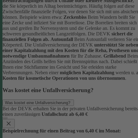
Beeinträchtigungen durch Unfälle oder kleinere Missgeschicke
,
die Sie körperlich im Alltag beeinträchtigen. Häufig folgen auf diese
Zwischenfälle finanzielle Folgen, vor denen Sie sich mit uns absicher
können.
Beispiele wären etwa:
Zeckenbiss
Beim Wandern beißt Sie
eine Zecke und infiziert Sie mit Borreliose. Die Borrelien breiten sich
aus und greifen Ihr Nervensystem und die Gelenke an. Es kommt zu
schweren gesundheitlichen Langzeitfolgen. Die DEVK
sichert die
finanziellen Folgen ab.
Autounfall
Beim Autounfall verlieren Sie ei
Körperteil. Die Unfallversicherung der DEVK
unterstützt Sie nebe
einer Kapitalzahlung mit den Kosten für die Reha, Prothesen un
notwendige Umbaumaßnahmen
für Ihr Zuhause.
Grillabend
Beim
Anzünden des Grills helfen Sie mit Brennspiritus nach. Dabei schießt
Ihnen eine Stichflamme ins Gesicht und Sie erleiden starke
Verbrennungen. Neben einer
möglichen Kapitalzahlung
werden u. a
Kosten für kosmetische Operationen von uns übernommen
.
Was kostet eine Unfallversicherung?
Was kostet eine Unfallversicherung?
Bei der DEVK erhalten Sie in der privaten Unfallversicherung bereits
einen zuverlässigen
Unfallschutz ab 6,40 €
Beispielrechnung für einen Beitrag von 6,40 € im Monat: