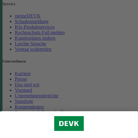
Service
meineDEVK
Schadenmeldung
Kfz-Produktservices
Rechtsschutz-Fall melden
Kundendaten ändern
Leichte Sprache
Vertrag widerrufen
Unternehmen
Karriere
Presse
Das sind wir
Vorstand
Unternehmensberichte
Standorte
Kooperationen
Partnerschaft Deutsche Bahn
Nachhaltigkeit