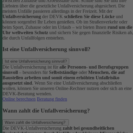
zwischen Zuhause und Arbeitsstätte bzw. Schule sind Sie und Ihre
Liebsten über die gesetzliche Unfallversicherung abgesichert. Die
meisten Unfälle passieren allerdings in der Freizeit.
Mit der
Unfallversicherung
der DEVK
schließen Sie diese Lücke
und
können sorgenfrei Ihr Leben genießen. Ob im Straßenverkehr oder
beim Sport, Zuhause oder im Urlaub – wir bieten Ihnen
rund um die
Uhr weltweiten Schutz
und sichern Sie gegen finanzielle Risiken ab
die durch Unfallfolgen entstehen.
Ist eine Unfallversicherung sinnvoll?
Ist eine Unfallversicherung sinnvoll?
Die Unfallversicherung ist für
alle Personen- und Berufsgruppen
sinnvoll
– besonders für
Selbstständige
oder
Menschen, die auf
Baustellen arbeiten und somit einem erhöhten Unfallrisiko
ausgesetzt sind
.
Wenn Sie eine Unfallversicherung abschließen
wollen, können Sie unseren Online-Rechner nutzen oder sich an eine
DEVK-Beratung wenden.
Online berechnen
Beratung finden
Wann zahlt die Unfallversicherung?
Wann zahlt die Unfallversicherung?
Die DEVK-Unfallversicherung
zahlt bei gesundheitlichen