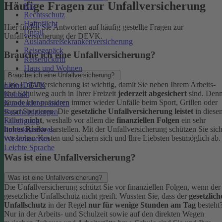
Häufige Fragen zur Unfallversicherung
Kfz
Rechtsschutz
Haftpflicht
Hier finden Sie Antworten auf häufig gestellte Fragen zur
Unfall
Unfallversicherung der DEVK.
Auslandsreisekrankenversicherung
Reisegepäck
Brauche ich eine Unfallversicherung?
Reiserücktritt
Haus und Wohnen
Brauche ich eine Unfallversicherung?
Eine Unfallversicherung ist wichtig, damit Sie neben Ihrem Arbeits-
meineDEVK
und Schulweg auch in Ihrer Freizeit
jederzeit abgesichert
sind. Den
Kontakt
gerade hier passieren immer wieder Unfälle beim Sport, Grillen oder
Kundendaten ändern
sogar Spazieren. Die
gesetzliche Unfallversicherung leistet
in diese
Bescheinigungen
Fällen
nicht
, weshalb vor allem die
finanziellen Folgen
ein sehr
Kündigung
hohes Risiko
darstellen. Mit der Unfallversicherung schützen Sie sic
Produktservices
vor hohen Kosten und sichern sich und Ihre Liebsten bestmöglich ab.
Wissenswertes
Leichte Sprache
Was ist eine Unfallversicherung?
Was ist eine Unfallversicherung?
Die Unfallversicherung schützt Sie vor finanziellen Folgen, wenn der
gesetzliche Unfallschutz nicht greift. Wussten Sie, dass der
gesetzlich
Unfallschutz
in der Regel
nur für wenige Stunden am Tag
besteht
Nur in der Arbeits- und Schulzeit sowie auf den direkten Wegen