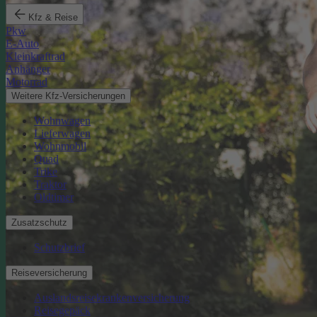
Kfz & Reise
Pkw
E-Auto
Kleinkraftrad
Anhänger
Motorrad
Weitere Kfz-Versicherungen
Wohnwagen
Lieferwagen
Wohnmobil
Quad
Trike
Traktor
Oldtimer
Zusatzschutz
Schutzbrief
Reiseversicherung
Auslandsreisekrankenversicherung
Reisegepäck