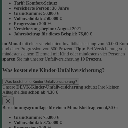
Tarif:
Komfort-Schutz
versicherte Person:
30 Jahre
Grundsumme:
50.000 €
Vollinvalidität:
250.000 €
Progression:
500 %
Versicherungsbeginn:
August 2021
Jahresbeitrag für dieses Beispiel:
76,80 €
im Monat
mit einer vereinbarten Invaliditätsleistung von 50.000 Euro
und einer Progression von 500 Prozent.
Tipp:
Bei Versicherung von
mindestens einem Elternteil mit Kind oder mindestens vier Personen
sparen
Sie mit unserer Unfallversicherung
10 Prozent
.
Was kostet eine Kinder-Unfallversicherung?
Was kostet eine Kinder-Unfallversicherung?
Unsere
DEVK-Kinder-Unfallversicherung
schützt Ihre kleinen
Alltagshelden
schon ab 4,30 €
Berechnungsgrundlage für einen Monatsbeitrag von 4,30 €:
Grundsumme:
75.000 €
Vollinvalidität:
375.000 €
Progression:
500 %