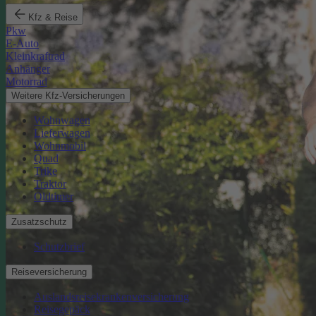
Kfz & Reise
Pkw
E-Auto
Kleinkraftrad
Anhänger
Motorrad
Weitere Kfz-Versicherungen
Wohnwagen
Lieferwagen
Wohnmobil
Quad
Trike
Traktor
Oldtimer
Zusatzschutz
Schutzbrief
Reiseversicherung
Auslandsreisekrankenversicherung
Reisegepäck