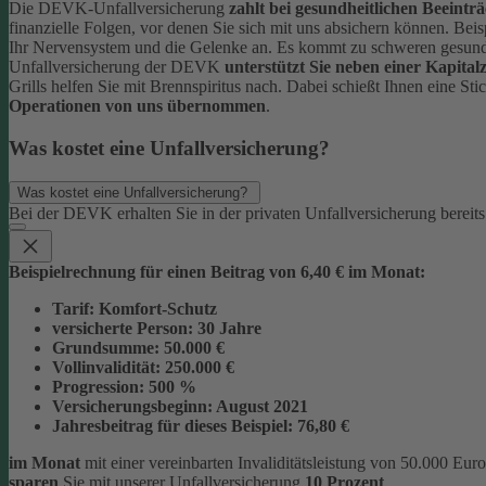
Die DEVK-Unfallversicherung
zahlt bei gesundheitlichen Beeintr
finanzielle Folgen, vor denen Sie sich mit uns absichern können.
Beis
Ihr Nervensystem und die Gelenke an. Es kommt zu schweren gesun
Unfallversicherung der DEVK
unterstützt Sie neben einer Kapit
Grills helfen Sie mit Brennspiritus nach. Dabei schießt Ihnen eine S
Operationen von uns übernommen
.
Was kostet eine Unfallversicherung?
Was kostet eine Unfallversicherung?
Bei der DEVK erhalten Sie in der privaten Unfallversicherung bereit
Beispielrechnung für einen Beitrag von 6,40 € im Monat:
Tarif:
Komfort-Schutz
versicherte Person:
30 Jahre
Grundsumme:
50.000 €
Vollinvalidität:
250.000 €
Progression:
500 %
Versicherungsbeginn:
August 2021
Jahresbeitrag für dieses Beispiel:
76,80 €
im Monat
mit einer vereinbarten Invaliditätsleistung von 50.000 Eu
sparen
Sie mit unserer Unfallversicherung
10 Prozent
.