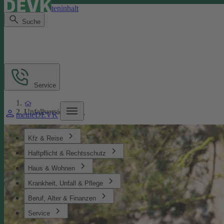
Direkt zum Seiteninhalt
Suche
Service
Unfallversicherung
meineDEVK
Kfz & Reise
Haftpflicht & Rechtsschutz
Haus & Wohnen
Krankheit, Unfall & Pflege
Beruf, Alter & Finanzen
Service