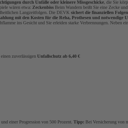
ächtigungen durch Unfälle oder kleinere Missgeschicke
, die Sie kör
piele wären etwa:
Zeckenbiss
Beim Wandern beißt Sie eine Zecke und in
dheitlichen Langzeitfolgen. Die DEVK
sichert die finanziellen Folgen
alzahlung mit den Kosten für die Reha, Prothesen und notwendi
tichflamme ins Gesicht und Sie erleiden starke Verbrennungen. Neben ei
s einen zuverlässigen
Unfallschutz ab 6,40 €
ro und einer Progression von 500 Prozent.
Tipp:
Bei Versicherung von m