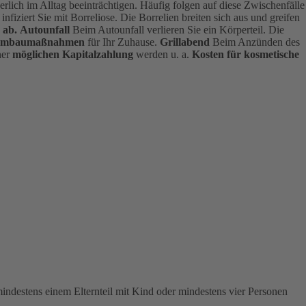
perlich im Alltag beeinträchtigen. Häufig folgen auf diese Zwischenfälle
fiziert Sie mit Borreliose. Die Borrelien breiten sich aus und greifen
 ab.
Autounfall
Beim Autounfall verlieren Sie ein Körperteil. Die
ge Umbaumaßnahmen
für Ihr Zuhause.
Grillabend
Beim Anzünden des
ner
möglichen Kapitalzahlung
werden u. a.
Kosten für kosmetische
indestens einem Elternteil mit Kind oder mindestens vier Personen