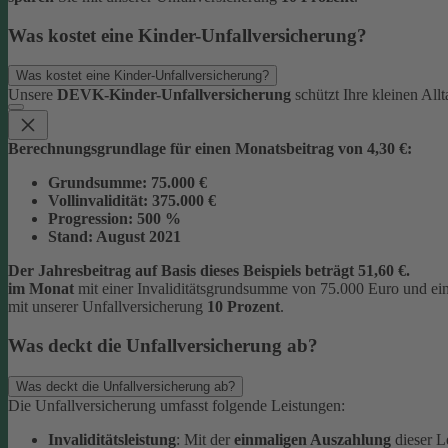
Was kostet eine Kinder-Unfallversicherung?
Was kostet eine Kinder-Unfallversicherung?
Unsere
DEVK-Kinder-Unfallversicherung
schützt Ihre kleinen All
Berechnungsgrundlage für einen Monatsbeitrag von 4,30 €:
Grundsumme:
75.000 €
Vollinvalidität:
375.000 €
Progression:
500 %
Stand:
August 2021
Der Jahresbeitrag auf Basis dieses Beispiels beträgt 51,60 €.
im Monat
mit einer Invaliditätsgrundsumme von 75.000 Euro und ei
mit unserer Unfallversicherung
10 Prozent
.
Was deckt die Unfallversicherung ab?
Was deckt die Unfallversicherung ab?
Die Unfallversicherung umfasst folgende Leistungen:
Invaliditätsleistung
: Mit der
einmaligen Auszahlung
dieser L