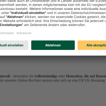
und Schulweg auch in Ihrer Freizeit
jederzeit abgesichert
sind. Denn ge
n Fällen
nicht
, weshalb vor allem die
finanziellen Folgen
ein sehr
hohe
gesetzliche Unfallschutz nicht greift. Wussten Sie, dass der
gesetzlich
hen Zuhause und Arbeitsstätte bzw. Schule sind Sie und Ihre Liebsten 
ung
der DEVK
schließen Sie diese Lücke
und können sorgenfrei Ihr L
sichern Sie gegen finanzielle Risiken ab, die durch Unfallfolgen entste
nnvoll
– besonders für
Selbstständige
oder
Menschen, die auf Bauste
 Sie unseren Online-Rechner nutzen oder sich an eine DEVK-Beratung