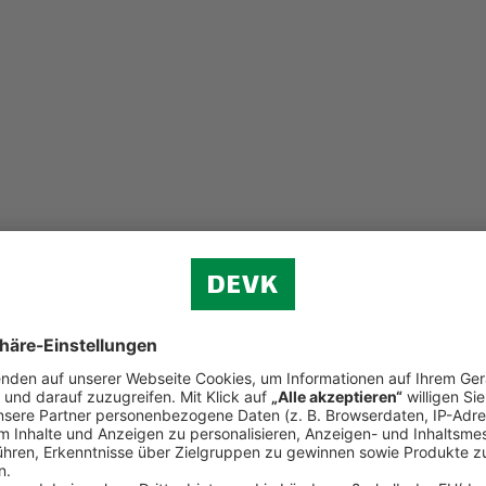
rsicherung
 von mindestens vier Personen
sparen Sie 10 Prozent
.
rsicherung der DEVK.