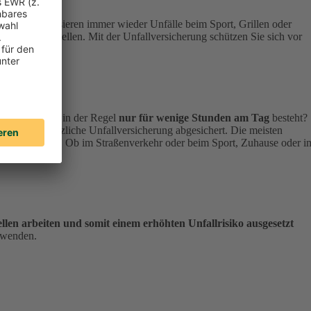
rade hier passieren immer wieder Unfälle beim Sport, Grillen oder
s Risiko
darstellen. Mit der Unfallversicherung schützen Sie sich vor
e Unfallschutz
in der Regel
nur für wenige Stunden am Tag
besteht?
über die gesetzliche Unfallversicherung abgesichert. Die meisten
eben genießen. Ob im Straßenverkehr oder beim Sport, Zuhause oder i
hen.
llen arbeiten und somit einem erhöhten Unfallrisiko ausgesetzt
 wenden.