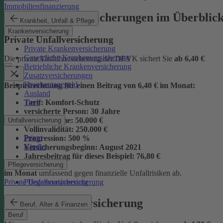
Immobilienfinanzierung
Unsere Unfallversicherungen im Überblic
Krankheit, Unfall & Pflege
Krankenversicherung
Private Unfallversicherung
Private Krankenversicherung
Gesetzliche Krankenversicherung
Die private Unfallversicherung der DEVK sichert Sie
ab
6,40 €
Betriebliche Krankenversicherung
Zusatzversicherungen
Krankentagegeld
Beispielrechnung für einen Beitrag von 6,40 € im Monat:
Ausland
Tiere
Tarif:
Komfort-Schutz
versicherte Person:
30 Jahre
Grundsumme:
50.000 €
Unfallversicherung
Vollinvalidität:
250.000 €
Privat
Progression:
500 %
Kinder
Versicherungsbeginn:
August 2021
Jahresbeitrag für dieses Beispiel:
76,80 €
Pflegeversicherung
im Monat
umfassend gegen finanzielle Unfallrisiken ab.
Pflegezusatzversicherung
Private Unfallversicherung
Kinder-Unfallversicherung
Beruf, Alter & Finanzen
Beruf