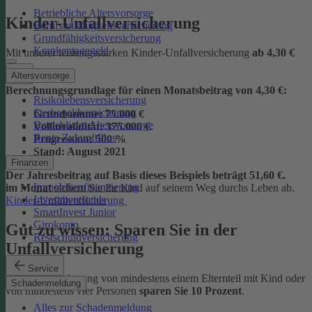
Betriebliche Altersvorsorge
Kinder-Unfallversicherung
Berufsunfähigkeitsversicherung
Grundfähigkeitsversicherung
Krankentagegeld
Mit unserer leistungsstarken Kinder-Unfallversicherung
ab
4,30 €
Altersvorsorge
Berechnungsgrundlage für einen Monatsbeitrag von 4,30 €:
Risikolebensversicherung
Sterbegeldversicherung
Grundsumme:
75.000 €
Betriebliche Altersvorsorge
Vollinvalidität:
375.000 €
Rente ZukunftPlus
Progression:
500 %
Stand:
August 2021
Finanzen
Der Jahresbeitrag auf Basis dieses Beispiels beträgt 51,60 €.
Immobilienfinanzierung
im Monat
sichern Sie Ihr Kind auf seinem Weg durchs Leben ab.
Investmentfonds
Kinder-Unfallversicherung
SmartInvest Junior
Girokonto
Gut zu wissen: Sparen Sie in der
Restschuldversicherung
Unfallversicherung
Service
Bei der Versicherung von mindestens einem Elternteil mit Kind oder
Schadenmeldung
von mindestens vier Personen
sparen Sie 10 Prozent
.
Alles zur Schadenmeldung