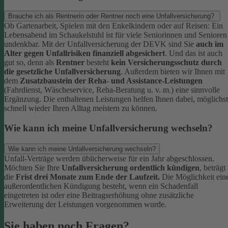
Brauche ich als Rentnerin oder Rentner noch eine Unfallversicherung?
Ob Gartenarbeit, Spielen mit den Enkelkindern oder auf Reisen: Ein
Lebensabend im Schaukelstuhl ist für viele Seniorinnen und Senioren
undenkbar. Mit der Unfallversicherung der DEVK sind Sie
auch im
Alter gegen Unfallrisiken finanziell abgesichert
. Und das ist auch
gut so, denn als
Rentner
besteht
kein Versicherungsschutz durch
die gesetzliche Unfallversicherung
.
Außerdem bieten wir Ihnen mit
dem
Zusatzbaustein der Reha- und Assistance-Leistungen
(Fahrdienst, Wäscheservice, Reha-Beratung u. v. m.) eine sinnvolle
Ergänzung. Die enthaltenen Leistungen helfen Ihnen dabei, möglichst
schnell wieder Ihren Alltag meistern zu können.
Wie kann ich meine Unfallversicherung wechseln?
Wie kann ich meine Unfallversicherung wechseln?
Unfall-Verträge werden üblicherweise für ein Jahr abgeschlossen.
Möchten Sie Ihre
Unfallversicherung ordentlich kündigen
, beträgt
die
Frist drei Monate zum Ende der Laufzeit.
Die Möglichkeit ein
außerordentlichen Kündigung besteht, wenn ein Schadenfall
eingetreten ist oder eine Beitragserhöhung ohne zusätzliche
Erweiterung der Leistungen vorgenommen wurde.
Sie haben noch Fragen?