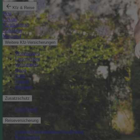
Kfz & Reise
Pkw
E-Auto
Kleinkraftrad
Anhänger
Motorrad
Weitere Kfz-Versicherungen
Wohnwagen
Lieferwagen
Wohnmobil
Quad
Trike
Traktor
Oldtimer
Zusatzschutz
Schutzbrief
Reiseversicherung
Auslandsreisekrankenversicherung
Reisegepäck