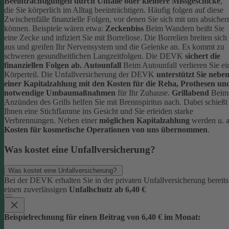
Beeinträchtigungen durch Unfälle oder kleinere Missgeschicke
,
die Sie körperlich im Alltag beeinträchtigen. Häufig folgen auf diese
Zwischenfälle finanzielle Folgen, vor denen Sie sich mit uns absicher
können.
Beispiele wären etwa:
Zeckenbiss
Beim Wandern beißt Sie
eine Zecke und infiziert Sie mit Borreliose. Die Borrelien breiten sich
aus und greifen Ihr Nervensystem und die Gelenke an. Es kommt zu
schweren gesundheitlichen Langzeitfolgen. Die DEVK
sichert die
finanziellen Folgen ab.
Autounfall
Beim Autounfall verlieren Sie ei
Körperteil. Die Unfallversicherung der DEVK
unterstützt Sie nebe
einer Kapitalzahlung mit den Kosten für die Reha, Prothesen un
notwendige Umbaumaßnahmen
für Ihr Zuhause.
Grillabend
Beim
Anzünden des Grills helfen Sie mit Brennspiritus nach. Dabei schießt
Ihnen eine Stichflamme ins Gesicht und Sie erleiden starke
Verbrennungen. Neben einer
möglichen Kapitalzahlung
werden u. a
Kosten für kosmetische Operationen von uns übernommen
.
Was kostet eine Unfallversicherung?
Was kostet eine Unfallversicherung?
Bei der DEVK erhalten Sie in der privaten Unfallversicherung bereits
einen zuverlässigen
Unfallschutz ab 6,40 €
Beispielrechnung für einen Beitrag von 6,40 € im Monat: