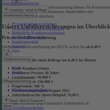
Immobilienfinanzierung
Mit der Junior-Plus-Unfallversicherung können Sie Krankheite
Krankheit, Unfall & Pflege
sowie die Folgen von Infektionen, Impfschäden oder
Krankenversicherung
Vergiftungen mit absichern.
Private Krankenversicherung
Unsere Unfallversicherungen im Überblic
Gesetzliche Krankenversicherung
Betriebliche Krankenversicherung
Private Unfallversicherung
Zusatzversicherungen
Krankentagegeld
Ausland
Die private Unfallversicherung der DEVK sichert Sie
ab
6,40 €
Tiere
Unfallversicherung
Beispielrechnung für einen Beitrag von 6,40 € im Monat:
Privat
Tarif:
Komfort-Schutz
Kinder
versicherte Person:
30 Jahre
Grundsumme:
50.000 €
Pflegeversicherung
Vollinvalidität:
250.000 €
Progression:
500 %
Pflegezusatzversicherung
Versicherungsbeginn:
August 2021
Jahresbeitrag für dieses Beispiel:
76,80 €
Beruf, Alter & Finanzen
im Monat
umfassend gegen finanzielle Unfallrisiken ab.
Beruf
Private Unfallversicherung