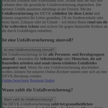
zwischen Zuhause und Arbeitsstätte bzw. Schule sind Sie und Ihre
Liebsten über die gesetzliche Unfallversicherung abgesichert. Die
meisten Unfälle passieren allerdings in der Freizeit.
Mit der
Unfallversicherung
der DEVK
schließen Sie diese Lücke
und
können sorgenfrei Ihr Leben genießen. Ob im Straßenverkehr oder
beim Sport, Zuhause oder im Urlaub – wir bieten Ihnen
rund um die
Uhr weltweiten Schutz
und sichern Sie gegen finanzielle Risiken ab
die durch Unfallfolgen entstehen.
Ist eine Unfallversicherung sinnvoll?
Ist eine Unfallversicherung sinnvoll?
Die Unfallversicherung ist für
alle Personen- und Berufsgruppen
sinnvoll
– besonders für
Selbstständige
oder
Menschen, die auf
Baustellen arbeiten und somit einem erhöhten Unfallrisiko
ausgesetzt sind
.
Wenn Sie eine Unfallversicherung abschließen
wollen, können Sie unseren Online-Rechner nutzen oder sich an eine
DEVK-Beratung wenden.
Online berechnen
Beratung finden
Wann zahlt die Unfallversicherung?
Wann zahlt die Unfallversicherung?
Die DEVK-Unfallversicherung
zahlt bei gesundheitlichen