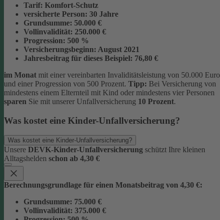
Tarif:
Komfort-Schutz
versicherte Person:
30 Jahre
Grundsumme:
50.000 €
Vollinvalidität:
250.000 €
Progression:
500 %
Versicherungsbeginn:
August 2021
Jahresbeitrag für dieses Beispiel:
76,80 €
im Monat
mit einer vereinbarten Invaliditätsleistung von 50.000 Euro
und einer Progression von 500 Prozent.
Tipp:
Bei Versicherung von
mindestens einem Elternteil mit Kind oder mindestens vier Personen
sparen
Sie mit unserer Unfallversicherung
10 Prozent
.
Was kostet eine Kinder-Unfallversicherung?
Was kostet eine Kinder-Unfallversicherung?
Unsere
DEVK-Kinder-Unfallversicherung
schützt Ihre kleinen
Alltagshelden
schon ab 4,30 €
Berechnungsgrundlage für einen Monatsbeitrag von 4,30 €:
Grundsumme:
75.000 €
Vollinvalidität:
375.000 €
Progression:
500 %