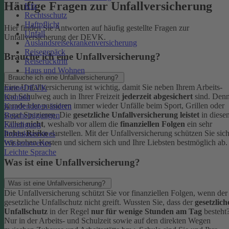
Häufige Fragen zur Unfallversicherung
Kfz
Rechtsschutz
Haftpflicht
Hier finden Sie Antworten auf häufig gestellte Fragen zur
Unfall
Unfallversicherung der DEVK.
Auslandsreisekrankenversicherung
Reisegepäck
Brauche ich eine Unfallversicherung?
Reiserücktritt
Haus und Wohnen
Brauche ich eine Unfallversicherung?
Eine Unfallversicherung ist wichtig, damit Sie neben Ihrem Arbeits-
meineDEVK
und Schulweg auch in Ihrer Freizeit
jederzeit abgesichert
sind. Den
Kontakt
gerade hier passieren immer wieder Unfälle beim Sport, Grillen oder
Kundendaten ändern
sogar Spazieren. Die
gesetzliche Unfallversicherung leistet
in diese
Bescheinigungen
Fällen
nicht
, weshalb vor allem die
finanziellen Folgen
ein sehr
Kündigung
hohes Risiko
darstellen. Mit der Unfallversicherung schützen Sie sic
Produktservices
vor hohen Kosten und sichern sich und Ihre Liebsten bestmöglich ab.
Wissenswertes
Leichte Sprache
Was ist eine Unfallversicherung?
Was ist eine Unfallversicherung?
Die Unfallversicherung schützt Sie vor finanziellen Folgen, wenn der
gesetzliche Unfallschutz nicht greift. Wussten Sie, dass der
gesetzlich
Unfallschutz
in der Regel
nur für wenige Stunden am Tag
besteht
Nur in der Arbeits- und Schulzeit sowie auf den direkten Wegen