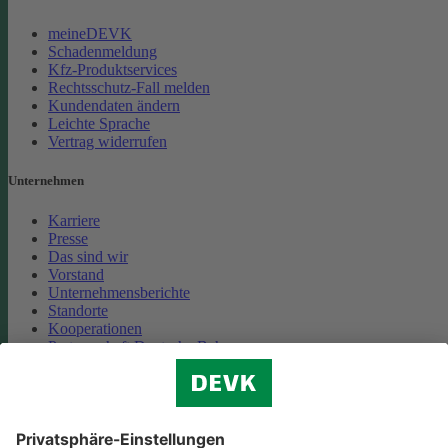
meineDEVK
Schadenmeldung
Kfz-Produktservices
Rechtsschutz-Fall melden
Kundendaten ändern
Leichte Sprache
Vertrag widerrufen
Unternehmen
Karriere
Presse
Das sind wir
Vorstand
Unternehmensberichte
Standorte
Kooperationen
Partnerschaft Deutsche Bahn
Nachhaltigkeit