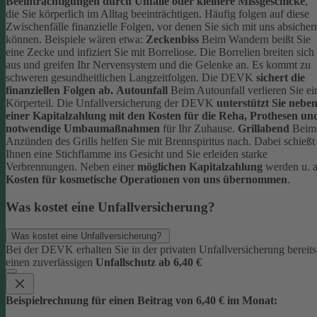
Beeinträchtigungen durch Unfälle oder kleinere Missgeschicke
,
die Sie körperlich im Alltag beeinträchtigen. Häufig folgen auf diese
Zwischenfälle finanzielle Folgen, vor denen Sie sich mit uns absicher
können.
Beispiele wären etwa:
Zeckenbiss
Beim Wandern beißt Sie
eine Zecke und infiziert Sie mit Borreliose. Die Borrelien breiten sich
aus und greifen Ihr Nervensystem und die Gelenke an. Es kommt zu
schweren gesundheitlichen Langzeitfolgen. Die DEVK
sichert die
finanziellen Folgen ab.
Autounfall
Beim Autounfall verlieren Sie ei
Körperteil. Die Unfallversicherung der DEVK
unterstützt Sie nebe
einer Kapitalzahlung mit den Kosten für die Reha, Prothesen un
notwendige Umbaumaßnahmen
für Ihr Zuhause.
Grillabend
Beim
Anzünden des Grills helfen Sie mit Brennspiritus nach. Dabei schießt
Ihnen eine Stichflamme ins Gesicht und Sie erleiden starke
Verbrennungen. Neben einer
möglichen Kapitalzahlung
werden u. a
Kosten für kosmetische Operationen von uns übernommen
.
Was kostet eine Unfallversicherung?
Was kostet eine Unfallversicherung?
Bei der DEVK erhalten Sie in der privaten Unfallversicherung bereits
einen zuverlässigen
Unfallschutz ab 6,40 €
Beispielrechnung für einen Beitrag von 6,40 € im Monat: