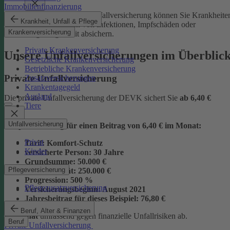
Immobilienfinanzierung
Mit der Junior-Plus-Unfallversicherung können Sie Krankheite
Krankheit, Unfall & Pflege
sowie die Folgen von Infektionen, Impfschäden oder
Krankenversicherung
Vergiftungen mit absichern.
Private Krankenversicherung
Unsere Unfallversicherungen im Überblic
Gesetzliche Krankenversicherung
Betriebliche Krankenversicherung
Private Unfallversicherung
Zusatzversicherungen
Krankentagegeld
Ausland
Die private Unfallversicherung der DEVK sichert Sie
ab
6,40 €
Tiere
Unfallversicherung
Beispielrechnung für einen Beitrag von 6,40 € im Monat:
Privat
Tarif:
Komfort-Schutz
Kinder
versicherte Person:
30 Jahre
Grundsumme:
50.000 €
Pflegeversicherung
Vollinvalidität:
250.000 €
Progression:
500 %
Pflegezusatzversicherung
Versicherungsbeginn:
August 2021
Jahresbeitrag für dieses Beispiel:
76,80 €
Beruf, Alter & Finanzen
im Monat
umfassend gegen finanzielle Unfallrisiken ab.
Beruf
Private Unfallversicherung