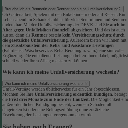
Brauche ich als Rentnerin oder Rentner noch eine Unfallversicherung?
Ob Gartenarbeit, Spielen mit den Enkelkindern oder auf Reisen: Ein
Lebensabend im Schaukelstuhl ist für viele Seniorinnen und Senioren
undenkbar. Mit der Unfallversicherung der DEVK sind Sie
auch im
Alter gegen Unfallrisiken finanziell abgesichert
. Und das ist auch
gut so, denn als
Rentner
besteht
kein Versicherungsschutz durch
die gesetzliche Unfallversicherung
.
Außerdem bieten wir Ihnen mit
dem
Zusatzbaustein der Reha- und Assistance-Leistungen
(Fahrdienst, Wäscheservice, Reha-Beratung u. v. m.) eine sinnvolle
Ergänzung. Die enthaltenen Leistungen helfen Ihnen dabei, möglichst
schnell wieder Ihren Alltag meistern zu können.
Wie kann ich meine Unfallversicherung wechseln?
Wie kann ich meine Unfallversicherung wechseln?
Unfall-Verträge werden üblicherweise für ein Jahr abgeschlossen.
Möchten Sie Ihre
Unfallversicherung ordentlich kündigen
, beträgt
die
Frist drei Monate zum Ende der Laufzeit.
Die Möglichkeit ein
außerordentlichen Kündigung besteht, wenn ein Schadenfall
eingetreten ist oder eine Beitragserhöhung ohne zusätzliche
Erweiterung der Leistungen vorgenommen wurde.
Sie haben noch Fragen?