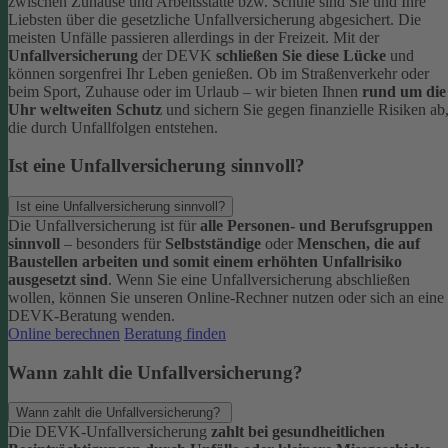
zwischen Zuhause und Arbeitsstätte bzw. Schule sind Sie und Ihre
Liebsten über die gesetzliche Unfallversicherung abgesichert. Die
meisten Unfälle passieren allerdings in der Freizeit.
Mit der
Unfallversicherung
der DEVK
schließen Sie diese Lücke
und
können sorgenfrei Ihr Leben genießen. Ob im Straßenverkehr oder
beim Sport, Zuhause oder im Urlaub – wir bieten Ihnen
rund um die
Uhr weltweiten Schutz
und sichern Sie gegen finanzielle Risiken ab
die durch Unfallfolgen entstehen.
Ist eine Unfallversicherung sinnvoll?
Ist eine Unfallversicherung sinnvoll?
Die Unfallversicherung ist für
alle Personen- und Berufsgruppen
sinnvoll
– besonders für
Selbstständige
oder
Menschen, die auf
Baustellen arbeiten und somit einem erhöhten Unfallrisiko
ausgesetzt sind
.
Wenn Sie eine Unfallversicherung abschließen
wollen, können Sie unseren Online-Rechner nutzen oder sich an eine
DEVK-Beratung wenden.
Online berechnen
Beratung finden
Wann zahlt die Unfallversicherung?
Wann zahlt die Unfallversicherung?
Die DEVK-Unfallversicherung
zahlt bei gesundheitlichen