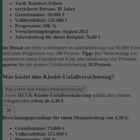
Tarif:
Komfort-Schutz
versicherte Person:
30 Jahre
Grundsumme:
50.000 €
Vollinvalidität:
250.000 €
Progression:
500 %
Versicherungsbeginn:
August 2021
Jahresbeitrag für dieses Beispiel:
76,80 €
im Monat
mit einer vereinbarten Invaliditätsleistung von 50.000 Euro
und einer Progression von 500 Prozent.
Tipp:
Bei Versicherung von
mindestens einem Elternteil mit Kind oder mindestens vier Personen
sparen
Sie mit unserer Unfallversicherung
10 Prozent
.
Was kostet eine Kinder-Unfallversicherung?
Was kostet eine Kinder-Unfallversicherung?
Unsere
DEVK-Kinder-Unfallversicherung
schützt Ihre kleinen
Alltagshelden
schon ab 4,30 €
Berechnungsgrundlage für einen Monatsbeitrag von 4,30 €:
Grundsumme:
75.000 €
Vollinvalidität:
375.000 €
Progression:
500 %