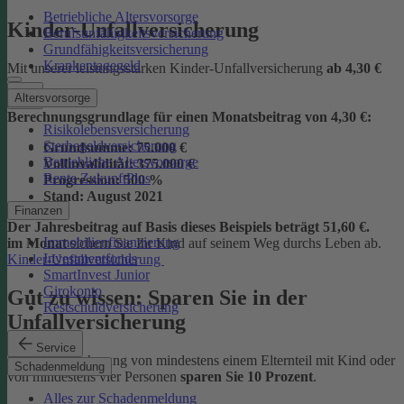
Betriebliche Altersvorsorge
Kinder-Unfallversicherung
Berufsunfähigkeitsversicherung
Grundfähigkeitsversicherung
Krankentagegeld
Mit unserer leistungsstarken Kinder-Unfallversicherung
ab
4,30 €
Altersvorsorge
Berechnungsgrundlage für einen Monatsbeitrag von 4,30 €:
Risikolebensversicherung
Sterbegeldversicherung
Grundsumme:
75.000 €
Betriebliche Altersvorsorge
Vollinvalidität:
375.000 €
Rente ZukunftPlus
Progression:
500 %
Stand:
August 2021
Finanzen
Der Jahresbeitrag auf Basis dieses Beispiels beträgt 51,60 €.
Immobilienfinanzierung
im Monat
sichern Sie Ihr Kind auf seinem Weg durchs Leben ab.
Investmentfonds
Kinder-Unfallversicherung
SmartInvest Junior
Girokonto
Gut zu wissen: Sparen Sie in der
Restschuldversicherung
Unfallversicherung
Service
Bei der Versicherung von mindestens einem Elternteil mit Kind oder
Schadenmeldung
von mindestens vier Personen
sparen Sie 10 Prozent
.
Alles zur Schadenmeldung