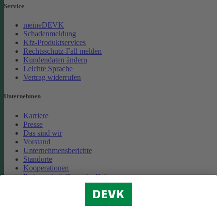
Service
meineDEVK
Schadenmeldung
Kfz-Produktservices
Rechtsschutz-Fall melden
Kundendaten ändern
Leichte Sprache
Vertrag widerrufen
Unternehmen
Karriere
Presse
Das sind wir
Vorstand
Unternehmensberichte
Standorte
Kooperationen
Partnerschaft Deutsche Bahn
Nachhaltigkeit