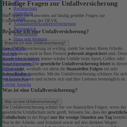
Häufige Fragen zur Unfallversicherung
Kfz
Rechtsschutz
Haftpflicht
Hier finden Sie Antworten auf häufig gestellte Fragen zur
Unfall
Unfallversicherung der DEVK.
Auslandsreisekrankenversicherung
Reisegepäck
Brauche ich eine Unfallversicherung?
Reiserücktritt
Haus und Wohnen
Brauche ich eine Unfallversicherung?
Eine Unfallversicherung ist wichtig, damit Sie neben Ihrem Arbeits-
meineDEVK
und Schulweg auch in Ihrer Freizeit
jederzeit abgesichert
sind. Den
Kontakt
gerade hier passieren immer wieder Unfälle beim Sport, Grillen oder
Kundendaten ändern
sogar Spazieren. Die
gesetzliche Unfallversicherung leistet
in diese
Bescheinigungen
Fällen
nicht
, weshalb vor allem die
finanziellen Folgen
ein sehr
Kündigung
hohes Risiko
darstellen. Mit der Unfallversicherung schützen Sie sic
Produktservices
vor hohen Kosten und sichern sich und Ihre Liebsten bestmöglich ab.
Wissenswertes
Leichte Sprache
Was ist eine Unfallversicherung?
Was ist eine Unfallversicherung?
Die Unfallversicherung schützt Sie vor finanziellen Folgen, wenn der
gesetzliche Unfallschutz nicht greift. Wussten Sie, dass der
gesetzlich
Unfallschutz
in der Regel
nur für wenige Stunden am Tag
besteht
Nur in der Arbeits- und Schulzeit sowie auf den direkten Wegen