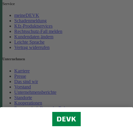
Service
meineDEVK
Schadenmeldung
Kfz-Produktservices
Rechtsschutz-Fall melden
Kundendaten ändern
Leichte Sprache
Vertrag widerrufen
Unternehmen
Karriere
Presse
Das sind wir
Vorstand
Unternehmensberichte
Standorte
Kooperationen
Partnerschaft Deutsche Bahn
Nachhaltigkeit