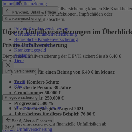
Immobilienfinanzierung
Mit der Junior-Plus-Unfallversicherung können Sie Krankheite
Krankheit, Unfall & Pflege
sowie die Folgen von Infektionen, Impfschäden oder
Krankenversicherung
Vergiftungen mit absichern.
Private Krankenversicherung
Unsere Unfallversicherungen im Überblic
Gesetzliche Krankenversicherung
Betriebliche Krankenversicherung
Private Unfallversicherung
Zusatzversicherungen
Krankentagegeld
Ausland
Die private Unfallversicherung der DEVK sichert Sie
ab
6,40 €
Tiere
Unfallversicherung
Beispielrechnung für einen Beitrag von 6,40 € im Monat:
Privat
Tarif:
Komfort-Schutz
Kinder
versicherte Person:
30 Jahre
Grundsumme:
50.000 €
Pflegeversicherung
Vollinvalidität:
250.000 €
Progression:
500 %
Pflegezusatzversicherung
Versicherungsbeginn:
August 2021
Jahresbeitrag für dieses Beispiel:
76,80 €
Beruf, Alter & Finanzen
im Monat
umfassend gegen finanzielle Unfallrisiken ab.
Beruf
Private Unfallversicherung