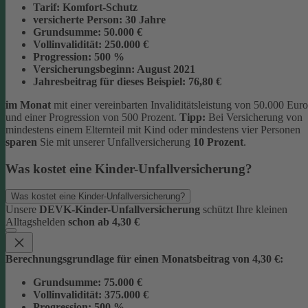
Tarif:
Komfort-Schutz
versicherte Person:
30 Jahre
Grundsumme:
50.000 €
Vollinvalidität:
250.000 €
Progression:
500 %
Versicherungsbeginn:
August 2021
Jahresbeitrag für dieses Beispiel:
76,80 €
im Monat
mit einer vereinbarten Invaliditätsleistung von 50.000 Euro
und einer Progression von 500 Prozent.
Tipp:
Bei Versicherung von
mindestens einem Elternteil mit Kind oder mindestens vier Personen
sparen
Sie mit unserer Unfallversicherung
10 Prozent
.
Was kostet eine Kinder-Unfallversicherung?
Was kostet eine Kinder-Unfallversicherung?
Unsere
DEVK-Kinder-Unfallversicherung
schützt Ihre kleinen
Alltagshelden
schon ab 4,30 €
Berechnungsgrundlage für einen Monatsbeitrag von 4,30 €:
Grundsumme:
75.000 €
Vollinvalidität:
375.000 €
Progression:
500 %