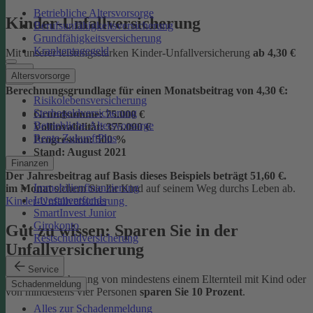
Betriebliche Altersvorsorge
Kinder-Unfallversicherung
Berufsunfähigkeitsversicherung
Grundfähigkeitsversicherung
Krankentagegeld
Mit unserer leistungsstarken Kinder-Unfallversicherung
ab
4,30 €
Altersvorsorge
Berechnungsgrundlage für einen Monatsbeitrag von 4,30 €:
Risikolebensversicherung
Sterbegeldversicherung
Grundsumme:
75.000 €
Betriebliche Altersvorsorge
Vollinvalidität:
375.000 €
Rente ZukunftPlus
Progression:
500 %
Stand:
August 2021
Finanzen
Der Jahresbeitrag auf Basis dieses Beispiels beträgt 51,60 €.
Immobilienfinanzierung
im Monat
sichern Sie Ihr Kind auf seinem Weg durchs Leben ab.
Investmentfonds
Kinder-Unfallversicherung
SmartInvest Junior
Girokonto
Gut zu wissen: Sparen Sie in der
Restschuldversicherung
Unfallversicherung
Service
Bei der Versicherung von mindestens einem Elternteil mit Kind oder
Schadenmeldung
von mindestens vier Personen
sparen Sie 10 Prozent
.
Alles zur Schadenmeldung