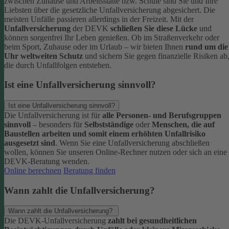
zwischen Zuhause und Arbeitsstätte bzw. Schule sind Sie und Ihre
Liebsten über die gesetzliche Unfallversicherung abgesichert. Die
meisten Unfälle passieren allerdings in der Freizeit.
Mit der
Unfallversicherung
der DEVK
schließen Sie diese Lücke
und
können sorgenfrei Ihr Leben genießen. Ob im Straßenverkehr oder
beim Sport, Zuhause oder im Urlaub – wir bieten Ihnen
rund um die
Uhr weltweiten Schutz
und sichern Sie gegen finanzielle Risiken ab
die durch Unfallfolgen entstehen.
Ist eine Unfallversicherung sinnvoll?
Ist eine Unfallversicherung sinnvoll?
Die Unfallversicherung ist für
alle Personen- und Berufsgruppen
sinnvoll
– besonders für
Selbstständige
oder
Menschen, die auf
Baustellen arbeiten und somit einem erhöhten Unfallrisiko
ausgesetzt sind
.
Wenn Sie eine Unfallversicherung abschließen
wollen, können Sie unseren Online-Rechner nutzen oder sich an eine
DEVK-Beratung wenden.
Online berechnen
Beratung finden
Wann zahlt die Unfallversicherung?
Wann zahlt die Unfallversicherung?
Die DEVK-Unfallversicherung
zahlt bei gesundheitlichen