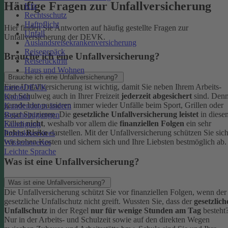
Häufige Fragen zur Unfallversicherung
Kfz
Rechtsschutz
Haftpflicht
Hier finden Sie Antworten auf häufig gestellte Fragen zur
Unfall
Unfallversicherung der DEVK.
Auslandsreisekrankenversicherung
Reisegepäck
Brauche ich eine Unfallversicherung?
Reiserücktritt
Haus und Wohnen
Brauche ich eine Unfallversicherung?
Eine Unfallversicherung ist wichtig, damit Sie neben Ihrem Arbeits-
meineDEVK
und Schulweg auch in Ihrer Freizeit
jederzeit abgesichert
sind. Den
Kontakt
gerade hier passieren immer wieder Unfälle beim Sport, Grillen oder
Kundendaten ändern
sogar Spazieren. Die
gesetzliche Unfallversicherung leistet
in diese
Bescheinigungen
Fällen
nicht
, weshalb vor allem die
finanziellen Folgen
ein sehr
Kündigung
hohes Risiko
darstellen. Mit der Unfallversicherung schützen Sie sic
Produktservices
vor hohen Kosten und sichern sich und Ihre Liebsten bestmöglich ab.
Wissenswertes
Leichte Sprache
Was ist eine Unfallversicherung?
Was ist eine Unfallversicherung?
Die Unfallversicherung schützt Sie vor finanziellen Folgen, wenn der
gesetzliche Unfallschutz nicht greift. Wussten Sie, dass der
gesetzlich
Unfallschutz
in der Regel
nur für wenige Stunden am Tag
besteht
Nur in der Arbeits- und Schulzeit sowie auf den direkten Wegen