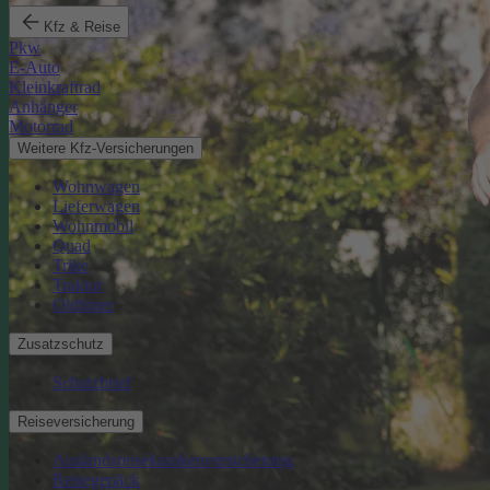
Kfz & Reise
Pkw
E-Auto
Kleinkraftrad
Anhänger
Motorrad
Weitere Kfz-Versicherungen
Wohnwagen
Lieferwagen
Wohnmobil
Quad
Trike
Traktor
Oldtimer
Zusatzschutz
Schutzbrief
Reiseversicherung
Auslandsreisekrankenversicherung
Reisegepäck