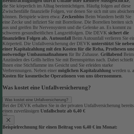
Beeinträchtigungen durch Unfälle oder kleinere Missgeschicke
,
die Sie körperlich im Alltag beeinträchtigen. Häufig folgen auf diese
Zwischenfälle finanzielle Folgen, vor denen Sie sich mit uns absicher
können.
Beispiele wären etwa:
Zeckenbiss
Beim Wandern beißt Sie
eine Zecke und infiziert Sie mit Borreliose. Die Borrelien breiten sich
aus und greifen Ihr Nervensystem und die Gelenke an. Es kommt zu
schweren gesundheitlichen Langzeitfolgen. Die DEVK
sichert die
finanziellen Folgen ab.
Autounfall
Beim Autounfall verlieren Sie ei
Körperteil. Die Unfallversicherung der DEVK
unterstützt Sie nebe
einer Kapitalzahlung mit den Kosten für die Reha, Prothesen un
notwendige Umbaumaßnahmen
für Ihr Zuhause.
Grillabend
Beim
Anzünden des Grills helfen Sie mit Brennspiritus nach. Dabei schießt
Ihnen eine Stichflamme ins Gesicht und Sie erleiden starke
Verbrennungen. Neben einer
möglichen Kapitalzahlung
werden u. a
Kosten für kosmetische Operationen von uns übernommen
.
Was kostet eine Unfallversicherung?
Was kostet eine Unfallversicherung?
Bei der DEVK erhalten Sie in der privaten Unfallversicherung bereits
einen zuverlässigen
Unfallschutz ab 6,40 €
Beispielrechnung für einen Beitrag von 6,40 € im Monat: