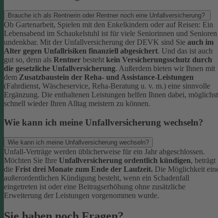
Brauche ich als Rentnerin oder Rentner noch eine Unfallversicherung?
Ob Gartenarbeit, Spielen mit den Enkelkindern oder auf Reisen: Ein
Lebensabend im Schaukelstuhl ist für viele Seniorinnen und Senioren
undenkbar. Mit der Unfallversicherung der DEVK sind Sie
auch im
Alter gegen Unfallrisiken finanziell abgesichert
. Und das ist auch
gut so, denn als
Rentner
besteht
kein Versicherungsschutz durch
die gesetzliche Unfallversicherung
.
Außerdem bieten wir Ihnen mit
dem
Zusatzbaustein der Reha- und Assistance-Leistungen
(Fahrdienst, Wäscheservice, Reha-Beratung u. v. m.) eine sinnvolle
Ergänzung. Die enthaltenen Leistungen helfen Ihnen dabei, möglichst
schnell wieder Ihren Alltag meistern zu können.
Wie kann ich meine Unfallversicherung wechseln?
Wie kann ich meine Unfallversicherung wechseln?
Unfall-Verträge werden üblicherweise für ein Jahr abgeschlossen.
Möchten Sie Ihre
Unfallversicherung ordentlich kündigen
, beträgt
die
Frist drei Monate zum Ende der Laufzeit.
Die Möglichkeit ein
außerordentlichen Kündigung besteht, wenn ein Schadenfall
eingetreten ist oder eine Beitragserhöhung ohne zusätzliche
Erweiterung der Leistungen vorgenommen wurde.
Sie haben noch Fragen?