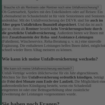
Brauche ich als Rentnerin oder Rentner noch eine Unfallversicherung?
Ob Gartenarbeit, Spielen mit den Enkelkindern oder auf Reisen: Ein
Lebensabend im Schaukelstuhl ist für viele Seniorinnen und Senioren
undenkbar. Mit der Unfallversicherung der DEVK sind Sie
auch im
Alter gegen Unfallrisiken finanziell abgesichert
. Und das ist auch
gut so, denn als
Rentner
besteht
kein Versicherungsschutz durch
die gesetzliche Unfallversicherung
.
Außerdem bieten wir Ihnen mit
dem
Zusatzbaustein der Reha- und Assistance-Leistungen
(Fahrdienst, Wäscheservice, Reha-Beratung u. v. m.) eine sinnvolle
Ergänzung. Die enthaltenen Leistungen helfen Ihnen dabei, möglichst
schnell wieder Ihren Alltag meistern zu können.
Wie kann ich meine Unfallversicherung wechseln?
Wie kann ich meine Unfallversicherung wechseln?
Unfall-Verträge werden üblicherweise für ein Jahr abgeschlossen.
Möchten Sie Ihre
Unfallversicherung ordentlich kündigen
, beträgt
die
Frist drei Monate zum Ende der Laufzeit.
Die Möglichkeit ein
außerordentlichen Kündigung besteht, wenn ein Schadenfall
eingetreten ist oder eine Beitragserhöhung ohne zusätzliche
Erweiterung der Leistungen vorgenommen wurde.
Sie haben noch Fragen?