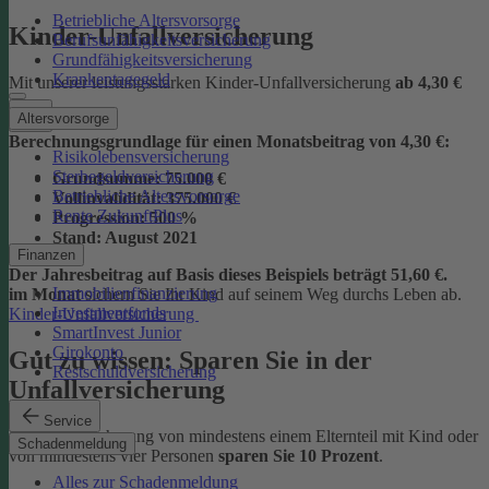
Betriebliche Altersvorsorge
Kinder-Unfallversicherung
Berufsunfähigkeitsversicherung
Grundfähigkeitsversicherung
Krankentagegeld
Mit unserer leistungsstarken Kinder-Unfallversicherung
ab
4,30 €
Altersvorsorge
Berechnungsgrundlage für einen Monatsbeitrag von 4,30 €:
Risikolebensversicherung
Sterbegeldversicherung
Grundsumme:
75.000 €
Betriebliche Altersvorsorge
Vollinvalidität:
375.000 €
Rente ZukunftPlus
Progression:
500 %
Stand:
August 2021
Finanzen
Der Jahresbeitrag auf Basis dieses Beispiels beträgt 51,60 €.
Immobilienfinanzierung
im Monat
sichern Sie Ihr Kind auf seinem Weg durchs Leben ab.
Investmentfonds
Kinder-Unfallversicherung
SmartInvest Junior
Girokonto
Gut zu wissen: Sparen Sie in der
Restschuldversicherung
Unfallversicherung
Service
Bei der Versicherung von mindestens einem Elternteil mit Kind oder
Schadenmeldung
von mindestens vier Personen
sparen Sie 10 Prozent
.
Alles zur Schadenmeldung