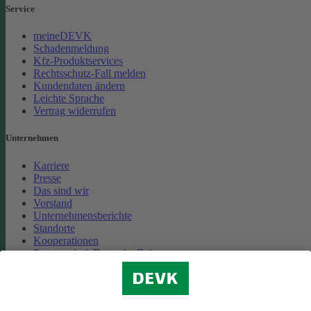
Service
meineDEVK
Schadenmeldung
Kfz-Produktservices
Rechtsschutz-Fall melden
Kundendaten ändern
Leichte Sprache
Vertrag widerrufen
Unternehmen
Karriere
Presse
Das sind wir
Vorstand
Unternehmensberichte
Standorte
Kooperationen
Partnerschaft Deutsche Bahn
Nachhaltigkeit