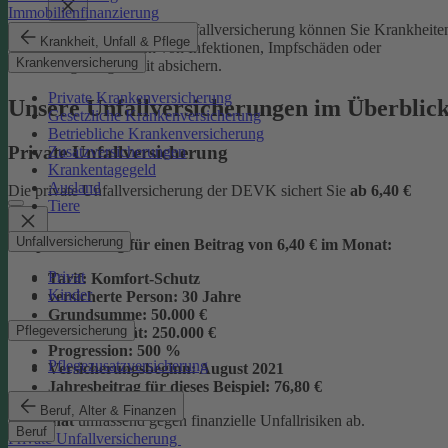
Immobilienfinanzierung
Mit der Junior-Plus-Unfallversicherung können Sie Krankheite
Krankheit, Unfall & Pflege
sowie die Folgen von Infektionen, Impfschäden oder
Krankenversicherung
Vergiftungen mit absichern.
Private Krankenversicherung
Unsere Unfallversicherungen im Überblic
Gesetzliche Krankenversicherung
Betriebliche Krankenversicherung
Private Unfallversicherung
Zusatzversicherungen
Krankentagegeld
Ausland
Die private Unfallversicherung der DEVK sichert Sie
ab
6,40 €
Tiere
Unfallversicherung
Beispielrechnung für einen Beitrag von 6,40 € im Monat:
Privat
Tarif:
Komfort-Schutz
Kinder
versicherte Person:
30 Jahre
Grundsumme:
50.000 €
Pflegeversicherung
Vollinvalidität:
250.000 €
Progression:
500 %
Pflegezusatzversicherung
Versicherungsbeginn:
August 2021
Jahresbeitrag für dieses Beispiel:
76,80 €
Beruf, Alter & Finanzen
im Monat
umfassend gegen finanzielle Unfallrisiken ab.
Beruf
Private Unfallversicherung