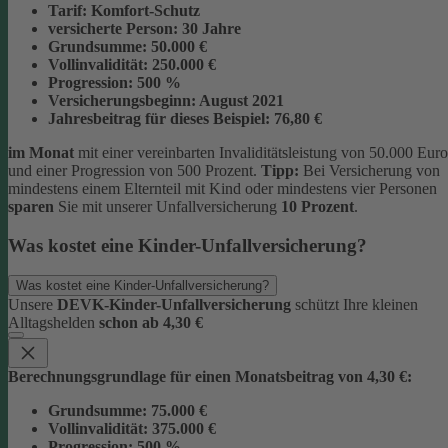
Tarif:
Komfort-Schutz
versicherte Person:
30 Jahre
Grundsumme:
50.000 €
Vollinvalidität:
250.000 €
Progression:
500 %
Versicherungsbeginn:
August 2021
Jahresbeitrag für dieses Beispiel:
76,80 €
im Monat
mit einer vereinbarten Invaliditätsleistung von 50.000 Euro
und einer Progression von 500 Prozent.
Tipp:
Bei Versicherung von
mindestens einem Elternteil mit Kind oder mindestens vier Personen
sparen
Sie mit unserer Unfallversicherung
10 Prozent
.
Was kostet eine Kinder-Unfallversicherung?
Was kostet eine Kinder-Unfallversicherung?
Unsere
DEVK-Kinder-Unfallversicherung
schützt Ihre kleinen
Alltagshelden
schon ab 4,30 €
Berechnungsgrundlage für einen Monatsbeitrag von 4,30 €:
Grundsumme:
75.000 €
Vollinvalidität:
375.000 €
Progression:
500 %