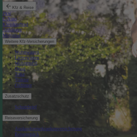
Kfz & Reise
Pkw
E-Auto
Kleinkraftrad
Anhänger
Motorrad
Weitere Kfz-Versicherungen
Wohnwagen
Lieferwagen
Wohnmobil
Quad
Trike
Traktor
Oldtimer
Zusatzschutz
Schutzbrief
Reiseversicherung
Auslandsreisekrankenversicherung
Reisegepäck