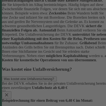
Beeinträchtigungen durch Unfälle oder kleinere Missgeschicke
,
die Sie körperlich im Alltag beeinträchtigen. Häufig folgen auf diese
Zwischenfälle finanzielle Folgen, vor denen Sie sich mit uns absicher
können.
Beispiele wären etwa:
Zeckenbiss
Beim Wandern beißt Sie
eine Zecke und infiziert Sie mit Borreliose. Die Borrelien breiten sich
aus und greifen Ihr Nervensystem und die Gelenke an. Es kommt zu
schweren gesundheitlichen Langzeitfolgen. Die DEVK
sichert die
finanziellen Folgen ab.
Autounfall
Beim Autounfall verlieren Sie ei
Körperteil. Die Unfallversicherung der DEVK
unterstützt Sie nebe
einer Kapitalzahlung mit den Kosten für die Reha, Prothesen un
notwendige Umbaumaßnahmen
für Ihr Zuhause.
Grillabend
Beim
Anzünden des Grills helfen Sie mit Brennspiritus nach. Dabei schießt
Ihnen eine Stichflamme ins Gesicht und Sie erleiden starke
Verbrennungen. Neben einer
möglichen Kapitalzahlung
werden u. a
Kosten für kosmetische Operationen von uns übernommen
.
Was kostet eine Unfallversicherung?
Was kostet eine Unfallversicherung?
Bei der DEVK erhalten Sie in der privaten Unfallversicherung bereits
einen zuverlässigen
Unfallschutz ab 6,40 €
Beispielrechnung für einen Beitrag von 6,40 € im Monat: