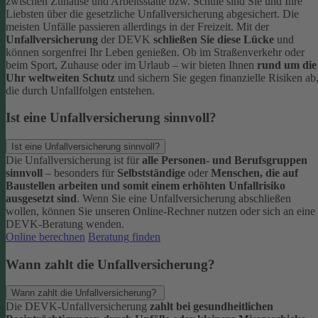
zwischen Zuhause und Arbeitsstätte bzw. Schule sind Sie und Ihre
Liebsten über die gesetzliche Unfallversicherung abgesichert. Die
meisten Unfälle passieren allerdings in der Freizeit.
Mit der
Unfallversicherung
der DEVK
schließen Sie diese Lücke
und
können sorgenfrei Ihr Leben genießen. Ob im Straßenverkehr oder
beim Sport, Zuhause oder im Urlaub – wir bieten Ihnen
rund um die
Uhr weltweiten Schutz
und sichern Sie gegen finanzielle Risiken ab
die durch Unfallfolgen entstehen.
Ist eine Unfallversicherung sinnvoll?
Ist eine Unfallversicherung sinnvoll?
Die Unfallversicherung ist für
alle Personen- und Berufsgruppen
sinnvoll
– besonders für
Selbstständige
oder
Menschen, die auf
Baustellen arbeiten und somit einem erhöhten Unfallrisiko
ausgesetzt sind
.
Wenn Sie eine Unfallversicherung abschließen
wollen, können Sie unseren Online-Rechner nutzen oder sich an eine
DEVK-Beratung wenden.
Online berechnen
Beratung finden
Wann zahlt die Unfallversicherung?
Wann zahlt die Unfallversicherung?
Die DEVK-Unfallversicherung
zahlt bei gesundheitlichen