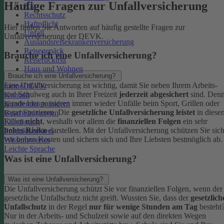
Häufige Fragen zur Unfallversicherung
Kfz
Rechtsschutz
Haftpflicht
Hier finden Sie Antworten auf häufig gestellte Fragen zur
Unfall
Unfallversicherung der DEVK.
Auslandsreisekrankenversicherung
Reisegepäck
Brauche ich eine Unfallversicherung?
Reiserücktritt
Haus und Wohnen
Brauche ich eine Unfallversicherung?
Eine Unfallversicherung ist wichtig, damit Sie neben Ihrem Arbeits-
meineDEVK
und Schulweg auch in Ihrer Freizeit
jederzeit abgesichert
sind. Den
Kontakt
gerade hier passieren immer wieder Unfälle beim Sport, Grillen oder
Kundendaten ändern
sogar Spazieren. Die
gesetzliche Unfallversicherung leistet
in diese
Bescheinigungen
Fällen
nicht
, weshalb vor allem die
finanziellen Folgen
ein sehr
Kündigung
hohes Risiko
darstellen. Mit der Unfallversicherung schützen Sie sic
Produktservices
vor hohen Kosten und sichern sich und Ihre Liebsten bestmöglich ab.
Wissenswertes
Leichte Sprache
Was ist eine Unfallversicherung?
Was ist eine Unfallversicherung?
Die Unfallversicherung schützt Sie vor finanziellen Folgen, wenn der
gesetzliche Unfallschutz nicht greift. Wussten Sie, dass der
gesetzlich
Unfallschutz
in der Regel
nur für wenige Stunden am Tag
besteht
Nur in der Arbeits- und Schulzeit sowie auf den direkten Wegen