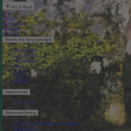
Kfz & Reise
Pkw
E-Auto
Kleinkraftrad
Anhänger
Motorrad
Weitere Kfz-Versicherungen
Wohnwagen
Lieferwagen
Wohnmobil
Quad
Trike
Traktor
Oldtimer
Zusatzschutz
Schutzbrief
Reiseversicherung
Auslandsreisekrankenversicherung
Reisegepäck