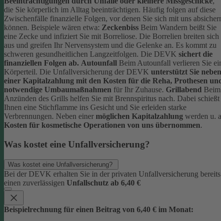
Beeinträchtigungen durch Unfälle oder kleinere Missgeschicke
,
die Sie körperlich im Alltag beeinträchtigen. Häufig folgen auf diese
Zwischenfälle finanzielle Folgen, vor denen Sie sich mit uns absicher
können.
Beispiele wären etwa:
Zeckenbiss
Beim Wandern beißt Sie
eine Zecke und infiziert Sie mit Borreliose. Die Borrelien breiten sich
aus und greifen Ihr Nervensystem und die Gelenke an. Es kommt zu
schweren gesundheitlichen Langzeitfolgen. Die DEVK
sichert die
finanziellen Folgen ab.
Autounfall
Beim Autounfall verlieren Sie ei
Körperteil. Die Unfallversicherung der DEVK
unterstützt Sie nebe
einer Kapitalzahlung mit den Kosten für die Reha, Prothesen un
notwendige Umbaumaßnahmen
für Ihr Zuhause.
Grillabend
Beim
Anzünden des Grills helfen Sie mit Brennspiritus nach. Dabei schießt
Ihnen eine Stichflamme ins Gesicht und Sie erleiden starke
Verbrennungen. Neben einer
möglichen Kapitalzahlung
werden u. a
Kosten für kosmetische Operationen von uns übernommen
.
Was kostet eine Unfallversicherung?
Was kostet eine Unfallversicherung?
Bei der DEVK erhalten Sie in der privaten Unfallversicherung bereits
einen zuverlässigen
Unfallschutz ab 6,40 €
Beispielrechnung für einen Beitrag von 6,40 € im Monat: