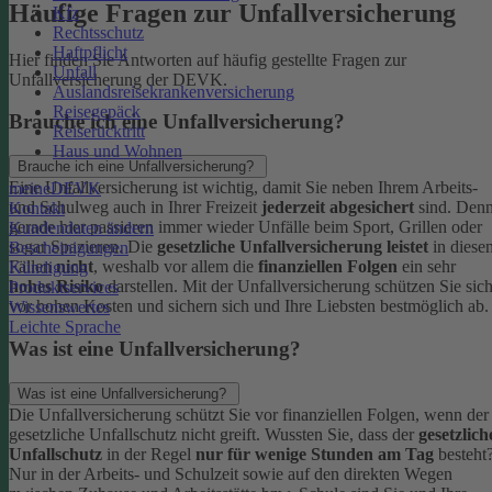
Häufige Fragen zur Unfallversicherung
Kfz
Rechtsschutz
Haftpflicht
Hier finden Sie Antworten auf häufig gestellte Fragen zur
Unfall
Unfallversicherung der DEVK.
Auslandsreisekrankenversicherung
Reisegepäck
Brauche ich eine Unfallversicherung?
Reiserücktritt
Haus und Wohnen
Brauche ich eine Unfallversicherung?
Eine Unfallversicherung ist wichtig, damit Sie neben Ihrem Arbeits-
meineDEVK
und Schulweg auch in Ihrer Freizeit
jederzeit abgesichert
sind. Den
Kontakt
gerade hier passieren immer wieder Unfälle beim Sport, Grillen oder
Kundendaten ändern
sogar Spazieren. Die
gesetzliche Unfallversicherung leistet
in diese
Bescheinigungen
Fällen
nicht
, weshalb vor allem die
finanziellen Folgen
ein sehr
Kündigung
hohes Risiko
darstellen. Mit der Unfallversicherung schützen Sie sic
Produktservices
vor hohen Kosten und sichern sich und Ihre Liebsten bestmöglich ab.
Wissenswertes
Leichte Sprache
Was ist eine Unfallversicherung?
Was ist eine Unfallversicherung?
Die Unfallversicherung schützt Sie vor finanziellen Folgen, wenn der
gesetzliche Unfallschutz nicht greift. Wussten Sie, dass der
gesetzlich
Unfallschutz
in der Regel
nur für wenige Stunden am Tag
besteht
Nur in der Arbeits- und Schulzeit sowie auf den direkten Wegen