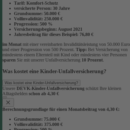
Tarif:
Komfort-Schutz
versicherte Person:
30 Jahre
Grundsumme:
50.000 €
Vollinvalidität:
250.000 €
Progression:
500 %
Versicherungsbeginn:
August 2021
Jahresbeitrag für dieses Beispiel:
76,80 €
im Monat
mit einer vereinbarten Invaliditätsleistung von 50.000 Euro
und einer Progression von 500 Prozent.
Tipp:
Bei Versicherung von
mindestens einem Elternteil mit Kind oder mindestens vier Personen
sparen
Sie mit unserer Unfallversicherung
10 Prozent
.
Was kostet eine Kinder-Unfallversicherung?
Was kostet eine Kinder-Unfallversicherung?
Unsere
DEVK-Kinder-Unfallversicherung
schützt Ihre kleinen
Alltagshelden
schon ab 4,30 €
Berechnungsgrundlage für einen Monatsbeitrag von 4,30 €:
Grundsumme:
75.000 €
Vollinvalidität:
375.000 €
Progression:
500 %