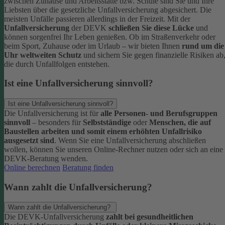
zwischen Zuhause und Arbeitsstätte bzw. Schule sind Sie und Ihre
Liebsten über die gesetzliche Unfallversicherung abgesichert. Die
meisten Unfälle passieren allerdings in der Freizeit.
Mit der
Unfallversicherung
der DEVK
schließen Sie diese Lücke
und
können sorgenfrei Ihr Leben genießen. Ob im Straßenverkehr oder
beim Sport, Zuhause oder im Urlaub – wir bieten Ihnen
rund um die
Uhr weltweiten Schutz
und sichern Sie gegen finanzielle Risiken ab
die durch Unfallfolgen entstehen.
Ist eine Unfallversicherung sinnvoll?
Ist eine Unfallversicherung sinnvoll?
Die Unfallversicherung ist für
alle Personen- und Berufsgruppen
sinnvoll
– besonders für
Selbstständige
oder
Menschen, die auf
Baustellen arbeiten und somit einem erhöhten Unfallrisiko
ausgesetzt sind
.
Wenn Sie eine Unfallversicherung abschließen
wollen, können Sie unseren Online-Rechner nutzen oder sich an eine
DEVK-Beratung wenden.
Online berechnen
Beratung finden
Wann zahlt die Unfallversicherung?
Wann zahlt die Unfallversicherung?
Die DEVK-Unfallversicherung
zahlt bei gesundheitlichen