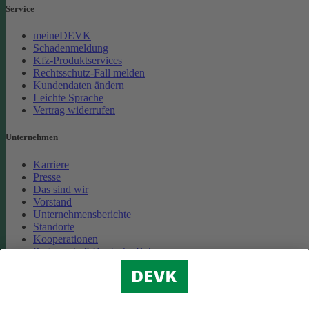
Service
meineDEVK
Schadenmeldung
Kfz-Produktservices
Rechtsschutz-Fall melden
Kundendaten ändern
Leichte Sprache
Vertrag widerrufen
Unternehmen
Karriere
Presse
Das sind wir
Vorstand
Unternehmensberichte
Standorte
Kooperationen
Partnerschaft Deutsche Bahn
Nachhaltigkeit