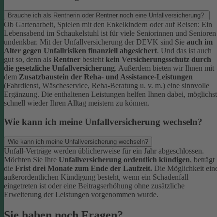
Brauche ich als Rentnerin oder Rentner noch eine Unfallversicherung?
Ob Gartenarbeit, Spielen mit den Enkelkindern oder auf Reisen: Ein
Lebensabend im Schaukelstuhl ist für viele Seniorinnen und Senioren
undenkbar. Mit der Unfallversicherung der DEVK sind Sie
auch im
Alter gegen Unfallrisiken finanziell abgesichert
. Und das ist auch
gut so, denn als
Rentner
besteht
kein Versicherungsschutz durch
die gesetzliche Unfallversicherung
.
Außerdem bieten wir Ihnen mit
dem
Zusatzbaustein der Reha- und Assistance-Leistungen
(Fahrdienst, Wäscheservice, Reha-Beratung u. v. m.) eine sinnvolle
Ergänzung. Die enthaltenen Leistungen helfen Ihnen dabei, möglichst
schnell wieder Ihren Alltag meistern zu können.
Wie kann ich meine Unfallversicherung wechseln?
Wie kann ich meine Unfallversicherung wechseln?
Unfall-Verträge werden üblicherweise für ein Jahr abgeschlossen.
Möchten Sie Ihre
Unfallversicherung ordentlich kündigen
, beträgt
die
Frist drei Monate zum Ende der Laufzeit.
Die Möglichkeit ein
außerordentlichen Kündigung besteht, wenn ein Schadenfall
eingetreten ist oder eine Beitragserhöhung ohne zusätzliche
Erweiterung der Leistungen vorgenommen wurde.
Sie haben noch Fragen?