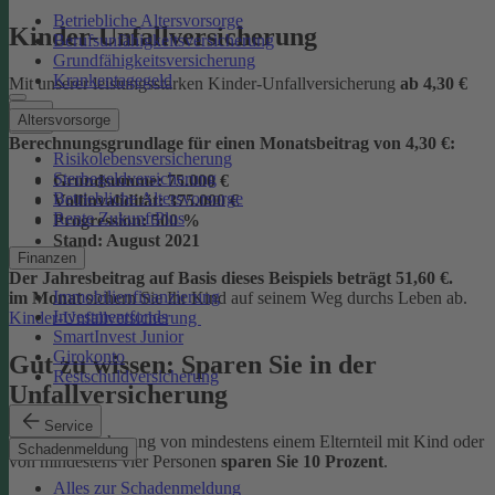
Betriebliche Altersvorsorge
Kinder-Unfallversicherung
Berufsunfähigkeitsversicherung
Grundfähigkeitsversicherung
Krankentagegeld
Mit unserer leistungsstarken Kinder-Unfallversicherung
ab
4,30 €
Altersvorsorge
Berechnungsgrundlage für einen Monatsbeitrag von 4,30 €:
Risikolebensversicherung
Sterbegeldversicherung
Grundsumme:
75.000 €
Betriebliche Altersvorsorge
Vollinvalidität:
375.000 €
Rente ZukunftPlus
Progression:
500 %
Stand:
August 2021
Finanzen
Der Jahresbeitrag auf Basis dieses Beispiels beträgt 51,60 €.
Immobilienfinanzierung
im Monat
sichern Sie Ihr Kind auf seinem Weg durchs Leben ab.
Investmentfonds
Kinder-Unfallversicherung
SmartInvest Junior
Girokonto
Gut zu wissen: Sparen Sie in der
Restschuldversicherung
Unfallversicherung
Service
Bei der Versicherung von mindestens einem Elternteil mit Kind oder
Schadenmeldung
von mindestens vier Personen
sparen Sie 10 Prozent
.
Alles zur Schadenmeldung