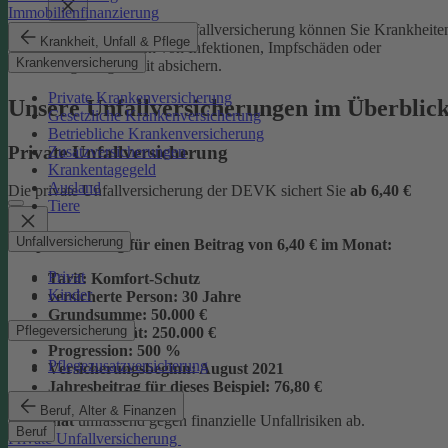
Immobilienfinanzierung
Mit der Junior-Plus-Unfallversicherung können Sie Krankheite
Krankheit, Unfall & Pflege
sowie die Folgen von Infektionen, Impfschäden oder
Krankenversicherung
Vergiftungen mit absichern.
Private Krankenversicherung
Unsere Unfallversicherungen im Überblic
Gesetzliche Krankenversicherung
Betriebliche Krankenversicherung
Private Unfallversicherung
Zusatzversicherungen
Krankentagegeld
Ausland
Die private Unfallversicherung der DEVK sichert Sie
ab
6,40 €
Tiere
Unfallversicherung
Beispielrechnung für einen Beitrag von 6,40 € im Monat:
Privat
Tarif:
Komfort-Schutz
Kinder
versicherte Person:
30 Jahre
Grundsumme:
50.000 €
Pflegeversicherung
Vollinvalidität:
250.000 €
Progression:
500 %
Pflegezusatzversicherung
Versicherungsbeginn:
August 2021
Jahresbeitrag für dieses Beispiel:
76,80 €
Beruf, Alter & Finanzen
im Monat
umfassend gegen finanzielle Unfallrisiken ab.
Beruf
Private Unfallversicherung