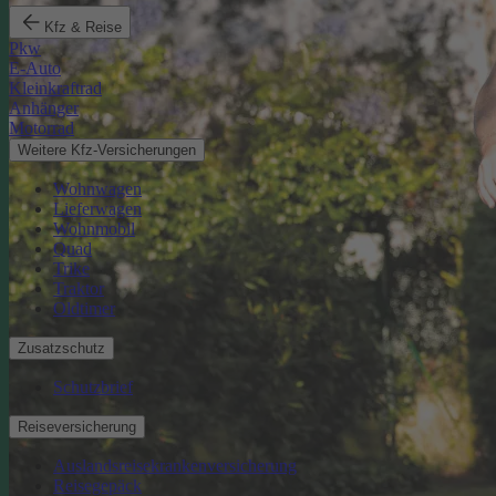
Kfz & Reise
Pkw
E-Auto
Kleinkraftrad
Anhänger
Motorrad
Weitere Kfz-Versicherungen
Wohnwagen
Lieferwagen
Wohnmobil
Quad
Trike
Traktor
Oldtimer
Zusatzschutz
Schutzbrief
Reiseversicherung
Auslandsreisekrankenversicherung
Reisegepäck