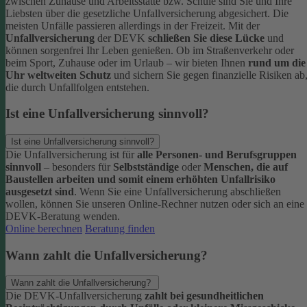
zwischen Zuhause und Arbeitsstätte bzw. Schule sind Sie und Ihre
Liebsten über die gesetzliche Unfallversicherung abgesichert. Die
meisten Unfälle passieren allerdings in der Freizeit.
Mit der
Unfallversicherung
der DEVK
schließen Sie diese Lücke
und
können sorgenfrei Ihr Leben genießen. Ob im Straßenverkehr oder
beim Sport, Zuhause oder im Urlaub – wir bieten Ihnen
rund um die
Uhr weltweiten Schutz
und sichern Sie gegen finanzielle Risiken ab
die durch Unfallfolgen entstehen.
Ist eine Unfallversicherung sinnvoll?
Ist eine Unfallversicherung sinnvoll?
Die Unfallversicherung ist für
alle Personen- und Berufsgruppen
sinnvoll
– besonders für
Selbstständige
oder
Menschen, die auf
Baustellen arbeiten und somit einem erhöhten Unfallrisiko
ausgesetzt sind
.
Wenn Sie eine Unfallversicherung abschließen
wollen, können Sie unseren Online-Rechner nutzen oder sich an eine
DEVK-Beratung wenden.
Online berechnen
Beratung finden
Wann zahlt die Unfallversicherung?
Wann zahlt die Unfallversicherung?
Die DEVK-Unfallversicherung
zahlt bei gesundheitlichen