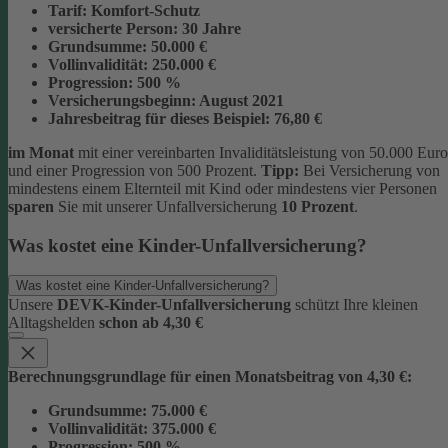
Tarif:
Komfort-Schutz
versicherte Person:
30 Jahre
Grundsumme:
50.000 €
Vollinvalidität:
250.000 €
Progression:
500 %
Versicherungsbeginn:
August 2021
Jahresbeitrag für dieses Beispiel:
76,80 €
im Monat
mit einer vereinbarten Invaliditätsleistung von 50.000 Euro
und einer Progression von 500 Prozent.
Tipp:
Bei Versicherung von
mindestens einem Elternteil mit Kind oder mindestens vier Personen
sparen
Sie mit unserer Unfallversicherung
10 Prozent
.
Was kostet eine Kinder-Unfallversicherung?
Was kostet eine Kinder-Unfallversicherung?
Unsere
DEVK-Kinder-Unfallversicherung
schützt Ihre kleinen
Alltagshelden
schon ab 4,30 €
Berechnungsgrundlage für einen Monatsbeitrag von 4,30 €:
Grundsumme:
75.000 €
Vollinvalidität:
375.000 €
Progression:
500 %