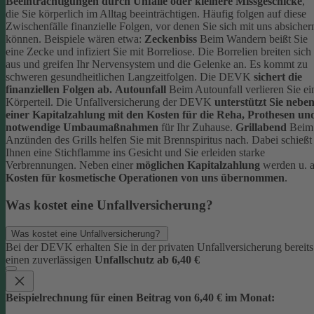
Beeinträchtigungen durch Unfälle oder kleinere Missgeschicke
,
die Sie körperlich im Alltag beeinträchtigen. Häufig folgen auf diese
Zwischenfälle finanzielle Folgen, vor denen Sie sich mit uns absicher
können.
Beispiele wären etwa:
Zeckenbiss
Beim Wandern beißt Sie
eine Zecke und infiziert Sie mit Borreliose. Die Borrelien breiten sich
aus und greifen Ihr Nervensystem und die Gelenke an. Es kommt zu
schweren gesundheitlichen Langzeitfolgen. Die DEVK
sichert die
finanziellen Folgen ab.
Autounfall
Beim Autounfall verlieren Sie ei
Körperteil. Die Unfallversicherung der DEVK
unterstützt Sie nebe
einer Kapitalzahlung mit den Kosten für die Reha, Prothesen un
notwendige Umbaumaßnahmen
für Ihr Zuhause.
Grillabend
Beim
Anzünden des Grills helfen Sie mit Brennspiritus nach. Dabei schießt
Ihnen eine Stichflamme ins Gesicht und Sie erleiden starke
Verbrennungen. Neben einer
möglichen Kapitalzahlung
werden u. a
Kosten für kosmetische Operationen von uns übernommen
.
Was kostet eine Unfallversicherung?
Was kostet eine Unfallversicherung?
Bei der DEVK erhalten Sie in der privaten Unfallversicherung bereits
einen zuverlässigen
Unfallschutz ab 6,40 €
Beispielrechnung für einen Beitrag von 6,40 € im Monat: