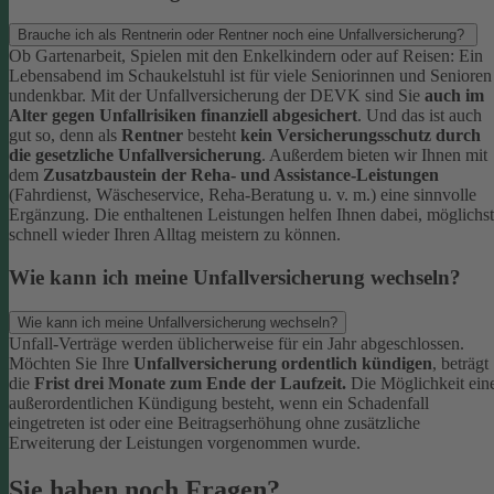
Brauche ich als Rentnerin oder Rentner noch eine Unfallversicherung?
Ob Gartenarbeit, Spielen mit den Enkelkindern oder auf Reisen: Ein
Lebensabend im Schaukelstuhl ist für viele Seniorinnen und Senioren
undenkbar. Mit der Unfallversicherung der DEVK sind Sie
auch im
Alter gegen Unfallrisiken finanziell abgesichert
. Und das ist auch
gut so, denn als
Rentner
besteht
kein Versicherungsschutz durch
die gesetzliche Unfallversicherung
.
Außerdem bieten wir Ihnen mit
dem
Zusatzbaustein der Reha- und Assistance-Leistungen
(Fahrdienst, Wäscheservice, Reha-Beratung u. v. m.) eine sinnvolle
Ergänzung. Die enthaltenen Leistungen helfen Ihnen dabei, möglichst
schnell wieder Ihren Alltag meistern zu können.
Wie kann ich meine Unfallversicherung wechseln?
Wie kann ich meine Unfallversicherung wechseln?
Unfall-Verträge werden üblicherweise für ein Jahr abgeschlossen.
Möchten Sie Ihre
Unfallversicherung ordentlich kündigen
, beträgt
die
Frist drei Monate zum Ende der Laufzeit.
Die Möglichkeit ein
außerordentlichen Kündigung besteht, wenn ein Schadenfall
eingetreten ist oder eine Beitragserhöhung ohne zusätzliche
Erweiterung der Leistungen vorgenommen wurde.
Sie haben noch Fragen?