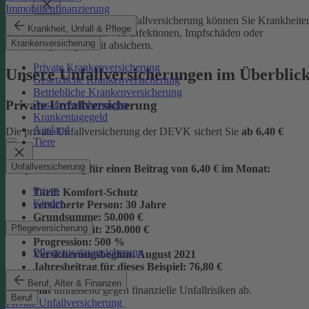
Immobilienfinanzierung
Mit der Junior-Plus-Unfallversicherung können Sie Krankheite
Krankheit, Unfall & Pflege
sowie die Folgen von Infektionen, Impfschäden oder
Krankenversicherung
Vergiftungen mit absichern.
Private Krankenversicherung
Unsere Unfallversicherungen im Überblic
Gesetzliche Krankenversicherung
Betriebliche Krankenversicherung
Private Unfallversicherung
Zusatzversicherungen
Krankentagegeld
Ausland
Die private Unfallversicherung der DEVK sichert Sie
ab
6,40 €
Tiere
Unfallversicherung
Beispielrechnung für einen Beitrag von 6,40 € im Monat:
Privat
Tarif:
Komfort-Schutz
Kinder
versicherte Person:
30 Jahre
Grundsumme:
50.000 €
Pflegeversicherung
Vollinvalidität:
250.000 €
Progression:
500 %
Pflegezusatzversicherung
Versicherungsbeginn:
August 2021
Jahresbeitrag für dieses Beispiel:
76,80 €
Beruf, Alter & Finanzen
im Monat
umfassend gegen finanzielle Unfallrisiken ab.
Beruf
Private Unfallversicherung