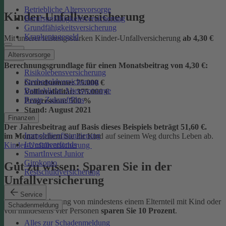
Betriebliche Altersvorsorge
Kinder-Unfallversicherung
Berufsunfähigkeitsversicherung
Grundfähigkeitsversicherung
Krankentagegeld
Mit unserer leistungsstarken Kinder-Unfallversicherung
ab
4,30 €
Altersvorsorge
Berechnungsgrundlage für einen Monatsbeitrag von 4,30 €:
Risikolebensversicherung
Sterbegeldversicherung
Grundsumme:
75.000 €
Betriebliche Altersvorsorge
Vollinvalidität:
375.000 €
Rente ZukunftPlus
Progression:
500 %
Stand:
August 2021
Finanzen
Der Jahresbeitrag auf Basis dieses Beispiels beträgt 51,60 €.
Immobilienfinanzierung
im Monat
sichern Sie Ihr Kind auf seinem Weg durchs Leben ab.
Investmentfonds
Kinder-Unfallversicherung
SmartInvest Junior
Girokonto
Gut zu wissen: Sparen Sie in der
Restschuldversicherung
Unfallversicherung
Service
Bei der Versicherung von mindestens einem Elternteil mit Kind oder
Schadenmeldung
von mindestens vier Personen
sparen Sie 10 Prozent
.
Alles zur Schadenmeldung