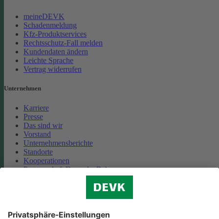
meineDEVK
Schadenmeldung
Kfz-Produktservices
Rechtsschutz-Fall melden
Kundendaten ändern
Leichte Sprache
Vertrag widerrufen
Unternehmen
Karriere
Presse
Das sind wir
Vorstand
Unternehmensberichte
Standorte
Kooperationen
Partnerschaft Deutsche Bahn
Nachhaltigkeit