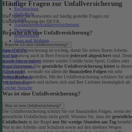
Häufige Fragen zur Unfallversicherung
Kfz
Rechtsschutz
Haftpflicht
Hier finden Sie Antworten auf häufig gestellte Fragen zur
Unfall
Unfallversicherung der DEVK.
Auslandsreisekrankenversicherung
Reisegepäck
Brauche ich eine Unfallversicherung?
Reiserücktritt
Haus und Wohnen
Brauche ich eine Unfallversicherung?
Eine Unfallversicherung ist wichtig, damit Sie neben Ihrem Arbeits-
meineDEVK
und Schulweg auch in Ihrer Freizeit
jederzeit abgesichert
sind. Den
Kontakt
gerade hier passieren immer wieder Unfälle beim Sport, Grillen oder
Kundendaten ändern
sogar Spazieren. Die
gesetzliche Unfallversicherung leistet
in diese
Bescheinigungen
Fällen
nicht
, weshalb vor allem die
finanziellen Folgen
ein sehr
Kündigung
hohes Risiko
darstellen. Mit der Unfallversicherung schützen Sie sic
Produktservices
vor hohen Kosten und sichern sich und Ihre Liebsten bestmöglich ab.
Wissenswertes
Leichte Sprache
Was ist eine Unfallversicherung?
Was ist eine Unfallversicherung?
Die Unfallversicherung schützt Sie vor finanziellen Folgen, wenn der
gesetzliche Unfallschutz nicht greift. Wussten Sie, dass der
gesetzlich
Unfallschutz
in der Regel
nur für wenige Stunden am Tag
besteht
Nur in der Arbeits- und Schulzeit sowie auf den direkten Wegen