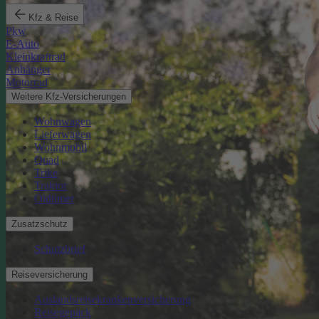
Kfz & Reise
Pkw
E-Auto
Kleinkraftrad
Anhänger
Motorrad
Weitere Kfz-Versicherungen
Wohnwagen
Lieferwagen
Wohnmobil
Quad
Trike
Traktor
Oldtimer
Zusatzschutz
Schutzbrief
Reiseversicherung
Auslandsreisekrankenversicherung
Reisegepäck