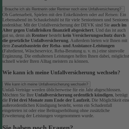
Brauche ich als Rentnerin oder Rentner noch eine Unfallversicherung?
Ob Gartenarbeit, Spielen mit den Enkelkindern oder auf Reisen: Ein
Lebensabend im Schaukelstuhl ist für viele Seniorinnen und Senioren
undenkbar. Mit der Unfallversicherung der DEVK sind Sie
auch im
Alter gegen Unfallrisiken finanziell abgesichert
. Und das ist auch
gut so, denn als
Rentner
besteht
kein Versicherungsschutz durch
die gesetzliche Unfallversicherung
.
Außerdem bieten wir Ihnen mit
dem
Zusatzbaustein der Reha- und Assistance-Leistungen
(Fahrdienst, Wäscheservice, Reha-Beratung u. v. m.) eine sinnvolle
Ergänzung. Die enthaltenen Leistungen helfen Ihnen dabei, möglichst
schnell wieder Ihren Alltag meistern zu können.
Wie kann ich meine Unfallversicherung wechseln?
Wie kann ich meine Unfallversicherung wechseln?
Unfall-Verträge werden üblicherweise für ein Jahr abgeschlossen.
Möchten Sie Ihre
Unfallversicherung ordentlich kündigen
, beträgt
die
Frist drei Monate zum Ende der Laufzeit.
Die Möglichkeit ein
außerordentlichen Kündigung besteht, wenn ein Schadenfall
eingetreten ist oder eine Beitragserhöhung ohne zusätzliche
Erweiterung der Leistungen vorgenommen wurde.
Sie haben noch Fragen?