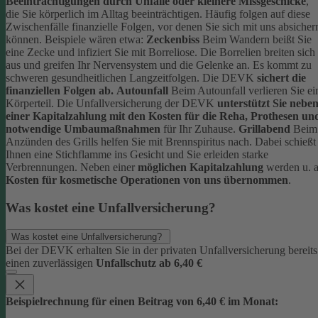
Beeinträchtigungen durch Unfälle oder kleinere Missgeschicke
,
die Sie körperlich im Alltag beeinträchtigen. Häufig folgen auf diese
Zwischenfälle finanzielle Folgen, vor denen Sie sich mit uns absicher
können.
Beispiele wären etwa:
Zeckenbiss
Beim Wandern beißt Sie
eine Zecke und infiziert Sie mit Borreliose. Die Borrelien breiten sich
aus und greifen Ihr Nervensystem und die Gelenke an. Es kommt zu
schweren gesundheitlichen Langzeitfolgen. Die DEVK
sichert die
finanziellen Folgen ab.
Autounfall
Beim Autounfall verlieren Sie ei
Körperteil. Die Unfallversicherung der DEVK
unterstützt Sie nebe
einer Kapitalzahlung mit den Kosten für die Reha, Prothesen un
notwendige Umbaumaßnahmen
für Ihr Zuhause.
Grillabend
Beim
Anzünden des Grills helfen Sie mit Brennspiritus nach. Dabei schießt
Ihnen eine Stichflamme ins Gesicht und Sie erleiden starke
Verbrennungen. Neben einer
möglichen Kapitalzahlung
werden u. a
Kosten für kosmetische Operationen von uns übernommen
.
Was kostet eine Unfallversicherung?
Was kostet eine Unfallversicherung?
Bei der DEVK erhalten Sie in der privaten Unfallversicherung bereits
einen zuverlässigen
Unfallschutz ab 6,40 €
Beispielrechnung für einen Beitrag von 6,40 € im Monat: