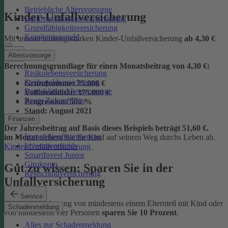
Betriebliche Altersvorsorge
Kinder-Unfallversicherung
Berufsunfähigkeitsversicherung
Grundfähigkeitsversicherung
Krankentagegeld
Mit unserer leistungsstarken Kinder-Unfallversicherung
ab
4,30 €
Altersvorsorge
Berechnungsgrundlage für einen Monatsbeitrag von 4,30 €:
Risikolebensversicherung
Sterbegeldversicherung
Grundsumme:
75.000 €
Betriebliche Altersvorsorge
Vollinvalidität:
375.000 €
Rente ZukunftPlus
Progression:
500 %
Stand:
August 2021
Finanzen
Der Jahresbeitrag auf Basis dieses Beispiels beträgt 51,60 €.
Immobilienfinanzierung
im Monat
sichern Sie Ihr Kind auf seinem Weg durchs Leben ab.
Investmentfonds
Kinder-Unfallversicherung
SmartInvest Junior
Girokonto
Gut zu wissen: Sparen Sie in der
Restschuldversicherung
Unfallversicherung
Service
Bei der Versicherung von mindestens einem Elternteil mit Kind oder
Schadenmeldung
von mindestens vier Personen
sparen Sie 10 Prozent
.
Alles zur Schadenmeldung