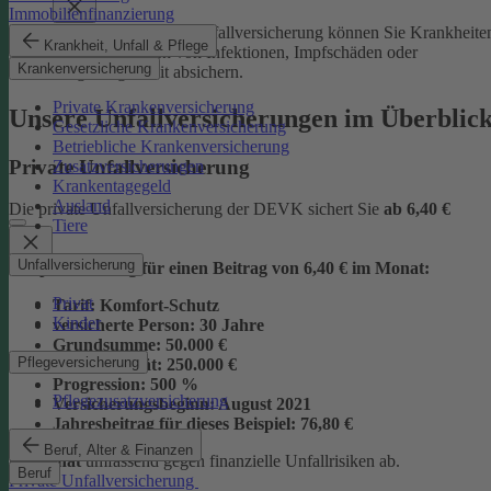
Immobilienfinanzierung
Mit der Junior-Plus-Unfallversicherung können Sie Krankheite
Krankheit, Unfall & Pflege
sowie die Folgen von Infektionen, Impfschäden oder
Krankenversicherung
Vergiftungen mit absichern.
Private Krankenversicherung
Unsere Unfallversicherungen im Überblic
Gesetzliche Krankenversicherung
Betriebliche Krankenversicherung
Private Unfallversicherung
Zusatzversicherungen
Krankentagegeld
Ausland
Die private Unfallversicherung der DEVK sichert Sie
ab
6,40 €
Tiere
Unfallversicherung
Beispielrechnung für einen Beitrag von 6,40 € im Monat:
Privat
Tarif:
Komfort-Schutz
Kinder
versicherte Person:
30 Jahre
Grundsumme:
50.000 €
Pflegeversicherung
Vollinvalidität:
250.000 €
Progression:
500 %
Pflegezusatzversicherung
Versicherungsbeginn:
August 2021
Jahresbeitrag für dieses Beispiel:
76,80 €
Beruf, Alter & Finanzen
im Monat
umfassend gegen finanzielle Unfallrisiken ab.
Beruf
Private Unfallversicherung