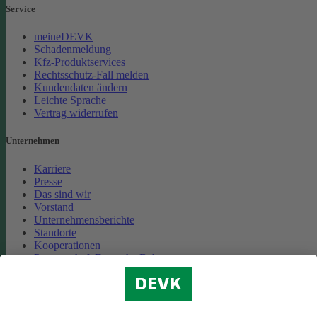
Service
meineDEVK
Schadenmeldung
Kfz-Produktservices
Rechtsschutz-Fall melden
Kundendaten ändern
Leichte Sprache
Vertrag widerrufen
Unternehmen
Karriere
Presse
Das sind wir
Vorstand
Unternehmensberichte
Standorte
Kooperationen
Partnerschaft Deutsche Bahn
Nachhaltigkeit