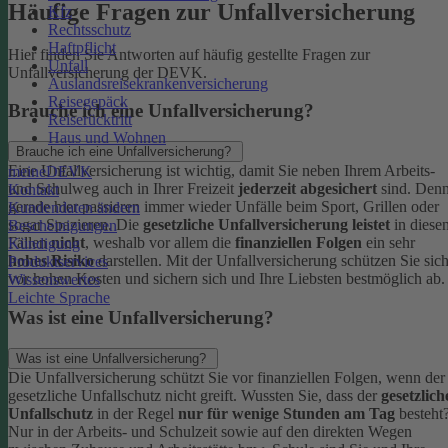
Häufige Fragen zur Unfallversicherung
Kfz
Rechtsschutz
Haftpflicht
Hier finden Sie Antworten auf häufig gestellte Fragen zur
Unfall
Unfallversicherung der DEVK.
Auslandsreisekrankenversicherung
Reisegepäck
Brauche ich eine Unfallversicherung?
Reiserücktritt
Haus und Wohnen
Brauche ich eine Unfallversicherung?
Eine Unfallversicherung ist wichtig, damit Sie neben Ihrem Arbeits-
meineDEVK
und Schulweg auch in Ihrer Freizeit
jederzeit abgesichert
sind. Den
Kontakt
gerade hier passieren immer wieder Unfälle beim Sport, Grillen oder
Kundendaten ändern
sogar Spazieren. Die
gesetzliche Unfallversicherung leistet
in diese
Bescheinigungen
Fällen
nicht
, weshalb vor allem die
finanziellen Folgen
ein sehr
Kündigung
hohes Risiko
darstellen. Mit der Unfallversicherung schützen Sie sic
Produktservices
vor hohen Kosten und sichern sich und Ihre Liebsten bestmöglich ab.
Wissenswertes
Leichte Sprache
Was ist eine Unfallversicherung?
Was ist eine Unfallversicherung?
Die Unfallversicherung schützt Sie vor finanziellen Folgen, wenn der
gesetzliche Unfallschutz nicht greift. Wussten Sie, dass der
gesetzlich
Unfallschutz
in der Regel
nur für wenige Stunden am Tag
besteht
Nur in der Arbeits- und Schulzeit sowie auf den direkten Wegen