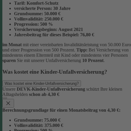
Tarif:
Komfort-Schutz
versicherte Person:
30 Jahre
Grundsumme:
50.000 €
Vollinvalidität:
250.000 €
Progression:
500 %
Versicherungsbeginn:
August 2021
Jahresbeitrag für dieses Beispiel:
76,80 €
im Monat
mit einer vereinbarten Invaliditätsleistung von 50.000 Euro
und einer Progression von 500 Prozent.
Tipp:
Bei Versicherung von
mindestens einem Elternteil mit Kind oder mindestens vier Personen
sparen
Sie mit unserer Unfallversicherung
10 Prozent
.
Was kostet eine Kinder-Unfallversicherung?
Was kostet eine Kinder-Unfallversicherung?
Unsere
DEVK-Kinder-Unfallversicherung
schützt Ihre kleinen
Alltagshelden
schon ab 4,30 €
Berechnungsgrundlage für einen Monatsbeitrag von 4,30 €:
Grundsumme:
75.000 €
Vollinvalidität:
375.000 €
Progression:
500 %