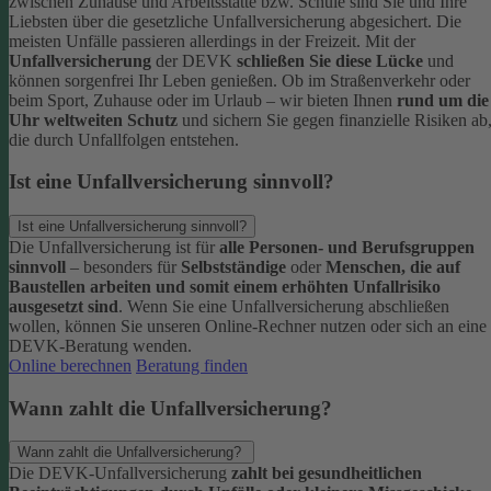
zwischen Zuhause und Arbeitsstätte bzw. Schule sind Sie und Ihre
Liebsten über die gesetzliche Unfallversicherung abgesichert. Die
meisten Unfälle passieren allerdings in der Freizeit.
Mit der
Unfallversicherung
der DEVK
schließen Sie diese Lücke
und
können sorgenfrei Ihr Leben genießen. Ob im Straßenverkehr oder
beim Sport, Zuhause oder im Urlaub – wir bieten Ihnen
rund um die
Uhr weltweiten Schutz
und sichern Sie gegen finanzielle Risiken ab
die durch Unfallfolgen entstehen.
Ist eine Unfallversicherung sinnvoll?
Ist eine Unfallversicherung sinnvoll?
Die Unfallversicherung ist für
alle Personen- und Berufsgruppen
sinnvoll
– besonders für
Selbstständige
oder
Menschen, die auf
Baustellen arbeiten und somit einem erhöhten Unfallrisiko
ausgesetzt sind
.
Wenn Sie eine Unfallversicherung abschließen
wollen, können Sie unseren Online-Rechner nutzen oder sich an eine
DEVK-Beratung wenden.
Online berechnen
Beratung finden
Wann zahlt die Unfallversicherung?
Wann zahlt die Unfallversicherung?
Die DEVK-Unfallversicherung
zahlt bei gesundheitlichen