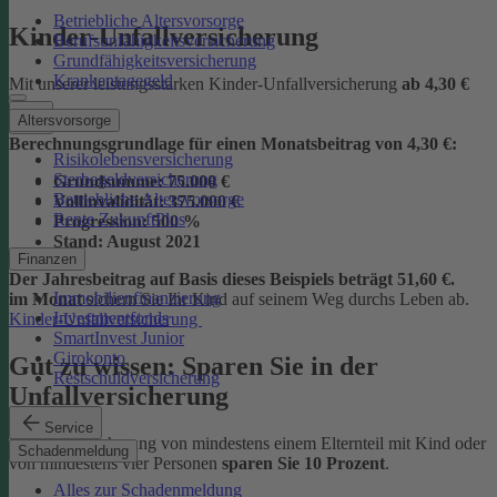
Betriebliche Altersvorsorge
Kinder-Unfallversicherung
Berufsunfähigkeitsversicherung
Grundfähigkeitsversicherung
Krankentagegeld
Mit unserer leistungsstarken Kinder-Unfallversicherung
ab
4,30 €
Altersvorsorge
Berechnungsgrundlage für einen Monatsbeitrag von 4,30 €:
Risikolebensversicherung
Sterbegeldversicherung
Grundsumme:
75.000 €
Betriebliche Altersvorsorge
Vollinvalidität:
375.000 €
Rente ZukunftPlus
Progression:
500 %
Stand:
August 2021
Finanzen
Der Jahresbeitrag auf Basis dieses Beispiels beträgt 51,60 €.
Immobilienfinanzierung
im Monat
sichern Sie Ihr Kind auf seinem Weg durchs Leben ab.
Investmentfonds
Kinder-Unfallversicherung
SmartInvest Junior
Girokonto
Gut zu wissen: Sparen Sie in der
Restschuldversicherung
Unfallversicherung
Service
Bei der Versicherung von mindestens einem Elternteil mit Kind oder
Schadenmeldung
von mindestens vier Personen
sparen Sie 10 Prozent
.
Alles zur Schadenmeldung