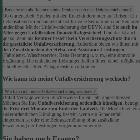
Brauche ich als Rentnerin oder Rentner noch eine Unfallversicherung?
Ob Gartenarbeit, Spielen mit den Enkelkindern oder auf Reisen: Ein
Lebensabend im Schaukelstuhl ist für viele Seniorinnen und Senioren
undenkbar. Mit der Unfallversicherung der DEVK sind Sie
auch im
Alter gegen Unfallrisiken finanziell abgesichert
. Und das ist auch
gut so, denn als
Rentner
besteht
kein Versicherungsschutz durch
die gesetzliche Unfallversicherung
.
Außerdem bieten wir Ihnen mit
dem
Zusatzbaustein der Reha- und Assistance-Leistungen
(Fahrdienst, Wäscheservice, Reha-Beratung u. v. m.) eine sinnvolle
Ergänzung. Die enthaltenen Leistungen helfen Ihnen dabei, möglichst
schnell wieder Ihren Alltag meistern zu können.
Wie kann ich meine Unfallversicherung wechseln?
Wie kann ich meine Unfallversicherung wechseln?
Unfall-Verträge werden üblicherweise für ein Jahr abgeschlossen.
Möchten Sie Ihre
Unfallversicherung ordentlich kündigen
, beträgt
die
Frist drei Monate zum Ende der Laufzeit.
Die Möglichkeit ein
außerordentlichen Kündigung besteht, wenn ein Schadenfall
eingetreten ist oder eine Beitragserhöhung ohne zusätzliche
Erweiterung der Leistungen vorgenommen wurde.
Sie haben noch Fragen?