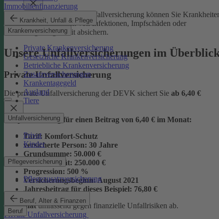
Immobilienfinanzierung
Mit der Junior-Plus-Unfallversicherung können Sie Krankheite
Krankheit, Unfall & Pflege
sowie die Folgen von Infektionen, Impfschäden oder
Krankenversicherung
Vergiftungen mit absichern.
Private Krankenversicherung
Unsere Unfallversicherungen im Überblic
Gesetzliche Krankenversicherung
Betriebliche Krankenversicherung
Private Unfallversicherung
Zusatzversicherungen
Krankentagegeld
Ausland
Die private Unfallversicherung der DEVK sichert Sie
ab
6,40 €
Tiere
Unfallversicherung
Beispielrechnung für einen Beitrag von 6,40 € im Monat:
Privat
Tarif:
Komfort-Schutz
Kinder
versicherte Person:
30 Jahre
Grundsumme:
50.000 €
Pflegeversicherung
Vollinvalidität:
250.000 €
Progression:
500 %
Pflegezusatzversicherung
Versicherungsbeginn:
August 2021
Jahresbeitrag für dieses Beispiel:
76,80 €
Beruf, Alter & Finanzen
im Monat
umfassend gegen finanzielle Unfallrisiken ab.
Beruf
Private Unfallversicherung