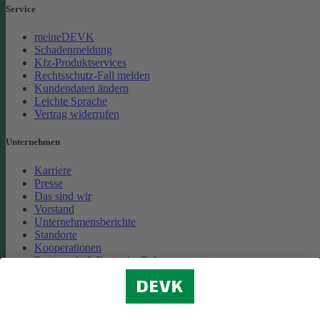
Service
meineDEVK
Schadenmeldung
Kfz-Produktservices
Rechtsschutz-Fall melden
Kundendaten ändern
Leichte Sprache
Vertrag widerrufen
Unternehmen
Karriere
Presse
Das sind wir
Vorstand
Unternehmensberichte
Standorte
Kooperationen
Partnerschaft Deutsche Bahn
Nachhaltigkeit