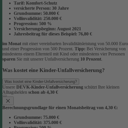
Tarif:
Komfort-Schutz
versicherte Person:
30 Jahre
Grundsumme:
50.000 €
Vollinvalidität:
250.000 €
Progression:
500 %
Versicherungsbeginn:
August 2021
Jahresbeitrag für dieses Beispiel:
76,80 €
im Monat
mit einer vereinbarten Invaliditätsleistung von 50.000 Euro
und einer Progression von 500 Prozent.
Tipp:
Bei Versicherung von
mindestens einem Elternteil mit Kind oder mindestens vier Personen
sparen
Sie mit unserer Unfallversicherung
10 Prozent
.
Was kostet eine Kinder-Unfallversicherung?
Was kostet eine Kinder-Unfallversicherung?
Unsere
DEVK-Kinder-Unfallversicherung
schützt Ihre kleinen
Alltagshelden
schon ab 4,30 €
Berechnungsgrundlage für einen Monatsbeitrag von 4,30 €:
Grundsumme:
75.000 €
Vollinvalidität:
375.000 €
Progression:
500 %