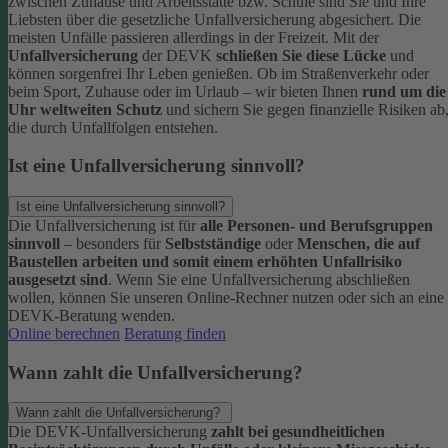
zwischen Zuhause und Arbeitsstätte bzw. Schule sind Sie und Ihre
Liebsten über die gesetzliche Unfallversicherung abgesichert. Die
meisten Unfälle passieren allerdings in der Freizeit.
Mit der
Unfallversicherung
der DEVK
schließen Sie diese Lücke
und
können sorgenfrei Ihr Leben genießen. Ob im Straßenverkehr oder
beim Sport, Zuhause oder im Urlaub – wir bieten Ihnen
rund um die
Uhr weltweiten Schutz
und sichern Sie gegen finanzielle Risiken ab
die durch Unfallfolgen entstehen.
Ist eine Unfallversicherung sinnvoll?
Ist eine Unfallversicherung sinnvoll?
Die Unfallversicherung ist für
alle Personen- und Berufsgruppen
sinnvoll
– besonders für
Selbstständige
oder
Menschen, die auf
Baustellen arbeiten und somit einem erhöhten Unfallrisiko
ausgesetzt sind
.
Wenn Sie eine Unfallversicherung abschließen
wollen, können Sie unseren Online-Rechner nutzen oder sich an eine
DEVK-Beratung wenden.
Online berechnen
Beratung finden
Wann zahlt die Unfallversicherung?
Wann zahlt die Unfallversicherung?
Die DEVK-Unfallversicherung
zahlt bei gesundheitlichen