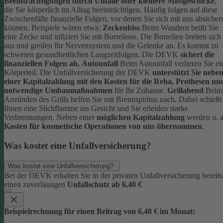
Beeinträchtigungen durch Unfälle oder kleinere Missgeschicke
,
die Sie körperlich im Alltag beeinträchtigen. Häufig folgen auf diese
Zwischenfälle finanzielle Folgen, vor denen Sie sich mit uns absicher
können.
Beispiele wären etwa:
Zeckenbiss
Beim Wandern beißt Sie
eine Zecke und infiziert Sie mit Borreliose. Die Borrelien breiten sich
aus und greifen Ihr Nervensystem und die Gelenke an. Es kommt zu
schweren gesundheitlichen Langzeitfolgen. Die DEVK
sichert die
finanziellen Folgen ab.
Autounfall
Beim Autounfall verlieren Sie ei
Körperteil. Die Unfallversicherung der DEVK
unterstützt Sie nebe
einer Kapitalzahlung mit den Kosten für die Reha, Prothesen un
notwendige Umbaumaßnahmen
für Ihr Zuhause.
Grillabend
Beim
Anzünden des Grills helfen Sie mit Brennspiritus nach. Dabei schießt
Ihnen eine Stichflamme ins Gesicht und Sie erleiden starke
Verbrennungen. Neben einer
möglichen Kapitalzahlung
werden u. a
Kosten für kosmetische Operationen von uns übernommen
.
Was kostet eine Unfallversicherung?
Was kostet eine Unfallversicherung?
Bei der DEVK erhalten Sie in der privaten Unfallversicherung bereits
einen zuverlässigen
Unfallschutz ab 6,40 €
Beispielrechnung für einen Beitrag von 6,40 € im Monat: