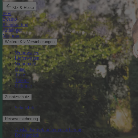
Kfz & Reise
Pkw
E-Auto
Kleinkraftrad
Anhänger
Motorrad
Weitere Kfz-Versicherungen
Wohnwagen
Lieferwagen
Wohnmobil
Quad
Trike
Traktor
Oldtimer
Zusatzschutz
Schutzbrief
Reiseversicherung
Auslandsreisekrankenversicherung
Reisegepäck