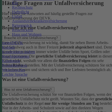
Häufige Fragen zur Unfallversicherung
Kfz
Rechtsschutz
Haftpflicht
Hier finden Sie Antworten auf häufig gestellte Fragen zur
Unfall
Unfallversicherung der DEVK.
Auslandsreisekrankenversicherung
Reisegepäck
Brauche ich eine Unfallversicherung?
Reiserücktritt
Haus und Wohnen
Brauche ich eine Unfallversicherung?
Eine Unfallversicherung ist wichtig, damit Sie neben Ihrem Arbeits-
meineDEVK
und Schulweg auch in Ihrer Freizeit
jederzeit abgesichert
sind. Den
Kontakt
gerade hier passieren immer wieder Unfälle beim Sport, Grillen oder
Kundendaten ändern
sogar Spazieren. Die
gesetzliche Unfallversicherung leistet
in diese
Bescheinigungen
Fällen
nicht
, weshalb vor allem die
finanziellen Folgen
ein sehr
Kündigung
hohes Risiko
darstellen. Mit der Unfallversicherung schützen Sie sic
Produktservices
vor hohen Kosten und sichern sich und Ihre Liebsten bestmöglich ab.
Wissenswertes
Leichte Sprache
Was ist eine Unfallversicherung?
Was ist eine Unfallversicherung?
Die Unfallversicherung schützt Sie vor finanziellen Folgen, wenn der
gesetzliche Unfallschutz nicht greift. Wussten Sie, dass der
gesetzlich
Unfallschutz
in der Regel
nur für wenige Stunden am Tag
besteht
Nur in der Arbeits- und Schulzeit sowie auf den direkten Wegen