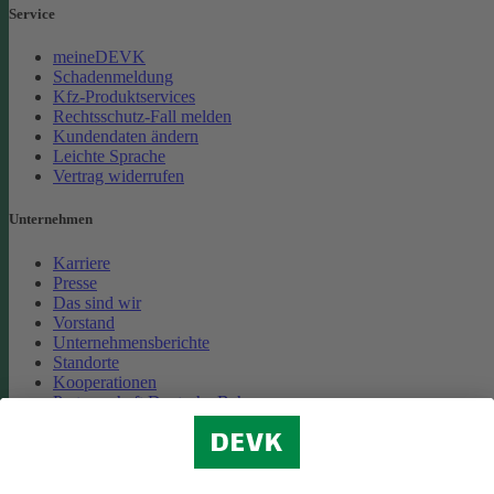
Service
meineDEVK
Schadenmeldung
Kfz-Produktservices
Rechtsschutz-Fall melden
Kundendaten ändern
Leichte Sprache
Vertrag widerrufen
Unternehmen
Karriere
Presse
Das sind wir
Vorstand
Unternehmensberichte
Standorte
Kooperationen
Partnerschaft Deutsche Bahn
Nachhaltigkeit