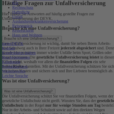
Häufige Fragen zur Unfallversicherung
Kfz
Rechtsschutz
Haftpflicht
Hier finden Sie Antworten auf häufig gestellte Fragen zur
Unfall
Unfallversicherung der DEVK.
Auslandsreisekrankenversicherung
Reisegepäck
Brauche ich eine Unfallversicherung?
Reiserücktritt
Haus und Wohnen
Brauche ich eine Unfallversicherung?
Eine Unfallversicherung ist wichtig, damit Sie neben Ihrem Arbeits-
meineDEVK
und Schulweg auch in Ihrer Freizeit
jederzeit abgesichert
sind. Den
Kontakt
gerade hier passieren immer wieder Unfälle beim Sport, Grillen oder
Kundendaten ändern
sogar Spazieren. Die
gesetzliche Unfallversicherung leistet
in diese
Bescheinigungen
Fällen
nicht
, weshalb vor allem die
finanziellen Folgen
ein sehr
Kündigung
hohes Risiko
darstellen. Mit der Unfallversicherung schützen Sie sic
Produktservices
vor hohen Kosten und sichern sich und Ihre Liebsten bestmöglich ab.
Wissenswertes
Leichte Sprache
Was ist eine Unfallversicherung?
Was ist eine Unfallversicherung?
Die Unfallversicherung schützt Sie vor finanziellen Folgen, wenn der
gesetzliche Unfallschutz nicht greift. Wussten Sie, dass der
gesetzlich
Unfallschutz
in der Regel
nur für wenige Stunden am Tag
besteht
Nur in der Arbeits- und Schulzeit sowie auf den direkten Wegen