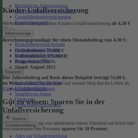
Betriebliche Altersvorsorge
Kinder-Unfallversicherung
Berufsunfähigkeitsversicherung
Grundfähigkeitsversicherung
Krankentagegeld
Mit unserer leistungsstarken Kinder-Unfallversicherung
ab
4,30 €
Altersvorsorge
Berechnungsgrundlage für einen Monatsbeitrag von 4,30 €:
Risikolebensversicherung
Sterbegeldversicherung
Grundsumme:
75.000 €
Betriebliche Altersvorsorge
Vollinvalidität:
375.000 €
Rente ZukunftPlus
Progression:
500 %
Stand:
August 2021
Finanzen
Der Jahresbeitrag auf Basis dieses Beispiels beträgt 51,60 €.
Immobilienfinanzierung
im Monat
sichern Sie Ihr Kind auf seinem Weg durchs Leben ab.
Investmentfonds
Kinder-Unfallversicherung
SmartInvest Junior
Girokonto
Gut zu wissen: Sparen Sie in der
Restschuldversicherung
Unfallversicherung
Service
Bei der Versicherung von mindestens einem Elternteil mit Kind oder
Schadenmeldung
von mindestens vier Personen
sparen Sie 10 Prozent
.
Alles zur Schadenmeldung