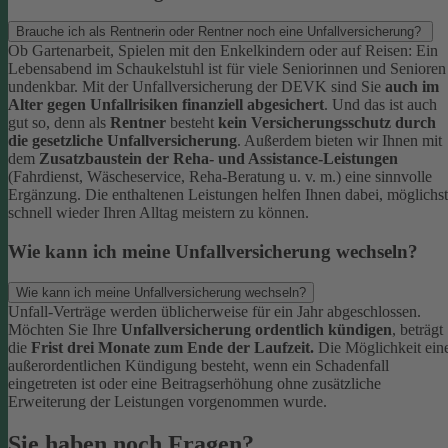
Brauche ich als Rentnerin oder Rentner noch eine Unfallversicherung?
Ob Gartenarbeit, Spielen mit den Enkelkindern oder auf Reisen: Ein
Lebensabend im Schaukelstuhl ist für viele Seniorinnen und Senioren
undenkbar. Mit der Unfallversicherung der DEVK sind Sie
auch im
Alter gegen Unfallrisiken finanziell abgesichert
. Und das ist auch
gut so, denn als
Rentner
besteht
kein Versicherungsschutz durch
die gesetzliche Unfallversicherung
.
Außerdem bieten wir Ihnen mit
dem
Zusatzbaustein der Reha- und Assistance-Leistungen
(Fahrdienst, Wäscheservice, Reha-Beratung u. v. m.) eine sinnvolle
Ergänzung. Die enthaltenen Leistungen helfen Ihnen dabei, möglichst
schnell wieder Ihren Alltag meistern zu können.
Wie kann ich meine Unfallversicherung wechseln?
Wie kann ich meine Unfallversicherung wechseln?
Unfall-Verträge werden üblicherweise für ein Jahr abgeschlossen.
Möchten Sie Ihre
Unfallversicherung ordentlich kündigen
, beträgt
die
Frist drei Monate zum Ende der Laufzeit.
Die Möglichkeit ein
außerordentlichen Kündigung besteht, wenn ein Schadenfall
eingetreten ist oder eine Beitragserhöhung ohne zusätzliche
Erweiterung der Leistungen vorgenommen wurde.
Sie haben noch Fragen?