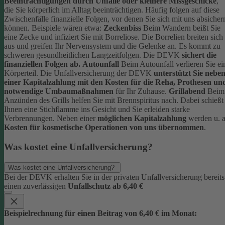
Beeinträchtigungen durch Unfälle oder kleinere Missgeschicke
,
die Sie körperlich im Alltag beeinträchtigen. Häufig folgen auf diese
Zwischenfälle finanzielle Folgen, vor denen Sie sich mit uns absicher
können.
Beispiele wären etwa:
Zeckenbiss
Beim Wandern beißt Sie
eine Zecke und infiziert Sie mit Borreliose. Die Borrelien breiten sich
aus und greifen Ihr Nervensystem und die Gelenke an. Es kommt zu
schweren gesundheitlichen Langzeitfolgen. Die DEVK
sichert die
finanziellen Folgen ab.
Autounfall
Beim Autounfall verlieren Sie ei
Körperteil. Die Unfallversicherung der DEVK
unterstützt Sie nebe
einer Kapitalzahlung mit den Kosten für die Reha, Prothesen un
notwendige Umbaumaßnahmen
für Ihr Zuhause.
Grillabend
Beim
Anzünden des Grills helfen Sie mit Brennspiritus nach. Dabei schießt
Ihnen eine Stichflamme ins Gesicht und Sie erleiden starke
Verbrennungen. Neben einer
möglichen Kapitalzahlung
werden u. a
Kosten für kosmetische Operationen von uns übernommen
.
Was kostet eine Unfallversicherung?
Was kostet eine Unfallversicherung?
Bei der DEVK erhalten Sie in der privaten Unfallversicherung bereits
einen zuverlässigen
Unfallschutz ab 6,40 €
Beispielrechnung für einen Beitrag von 6,40 € im Monat: