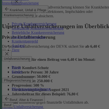
Immobilienfinanzierung
Mit der Junior-Plus-Unfallversicherung können Sie Krankheite
Krankheit, Unfall & Pflege
sowie die Folgen von Infektionen, Impfschäden oder
Krankenversicherung
Vergiftungen mit absichern.
Private Krankenversicherung
Unsere Unfallversicherungen im Überblic
Gesetzliche Krankenversicherung
Betriebliche Krankenversicherung
Private Unfallversicherung
Zusatzversicherungen
Krankentagegeld
Ausland
Die private Unfallversicherung der DEVK sichert Sie
ab
6,40 €
Tiere
Unfallversicherung
Beispielrechnung für einen Beitrag von 6,40 € im Monat:
Privat
Tarif:
Komfort-Schutz
Kinder
versicherte Person:
30 Jahre
Grundsumme:
50.000 €
Pflegeversicherung
Vollinvalidität:
250.000 €
Progression:
500 %
Pflegezusatzversicherung
Versicherungsbeginn:
August 2021
Jahresbeitrag für dieses Beispiel:
76,80 €
Beruf, Alter & Finanzen
im Monat
umfassend gegen finanzielle Unfallrisiken ab.
Beruf
Private Unfallversicherung