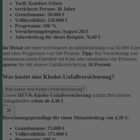
Tarif:
Komfort-Schutz
versicherte Person:
30 Jahre
Grundsumme:
50.000 €
Vollinvalidität:
250.000 €
Progression:
500 %
Versicherungsbeginn:
August 2021
Jahresbeitrag für dieses Beispiel:
76,80 €
im Monat
mit einer vereinbarten Invaliditätsleistung von 50.000 Euro
und einer Progression von 500 Prozent.
Tipp:
Bei Versicherung von
mindestens einem Elternteil mit Kind oder mindestens vier Personen
sparen
Sie mit unserer Unfallversicherung
10 Prozent
.
Was kostet eine Kinder-Unfallversicherung?
Was kostet eine Kinder-Unfallversicherung?
Unsere
DEVK-Kinder-Unfallversicherung
schützt Ihre kleinen
Alltagshelden
schon ab 4,30 €
Berechnungsgrundlage für einen Monatsbeitrag von 4,30 €:
Grundsumme:
75.000 €
Vollinvalidität:
375.000 €
Progression:
500 %