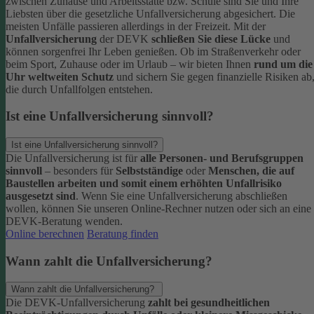
zwischen Zuhause und Arbeitsstätte bzw. Schule sind Sie und Ihre
Liebsten über die gesetzliche Unfallversicherung abgesichert. Die
meisten Unfälle passieren allerdings in der Freizeit.
Mit der
Unfallversicherung
der DEVK
schließen Sie diese Lücke
und
können sorgenfrei Ihr Leben genießen. Ob im Straßenverkehr oder
beim Sport, Zuhause oder im Urlaub – wir bieten Ihnen
rund um die
Uhr weltweiten Schutz
und sichern Sie gegen finanzielle Risiken ab
die durch Unfallfolgen entstehen.
Ist eine Unfallversicherung sinnvoll?
Ist eine Unfallversicherung sinnvoll?
Die Unfallversicherung ist für
alle Personen- und Berufsgruppen
sinnvoll
– besonders für
Selbstständige
oder
Menschen, die auf
Baustellen arbeiten und somit einem erhöhten Unfallrisiko
ausgesetzt sind
.
Wenn Sie eine Unfallversicherung abschließen
wollen, können Sie unseren Online-Rechner nutzen oder sich an eine
DEVK-Beratung wenden.
Online berechnen
Beratung finden
Wann zahlt die Unfallversicherung?
Wann zahlt die Unfallversicherung?
Die DEVK-Unfallversicherung
zahlt bei gesundheitlichen