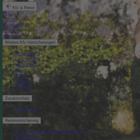
Kfz & Reise
Pkw
E-Auto
Kleinkraftrad
Anhänger
Motorrad
Weitere Kfz-Versicherungen
Wohnwagen
Lieferwagen
Wohnmobil
Quad
Trike
Traktor
Oldtimer
Zusatzschutz
Schutzbrief
Reiseversicherung
Auslandsreisekrankenversicherung
Reisegepäck