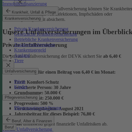
Immobilienfinanzierung
Mit der Junior-Plus-Unfallversicherung können Sie Krankheite
Krankheit, Unfall & Pflege
sowie die Folgen von Infektionen, Impfschäden oder
Krankenversicherung
Vergiftungen mit absichern.
Private Krankenversicherung
Unsere Unfallversicherungen im Überblic
Gesetzliche Krankenversicherung
Betriebliche Krankenversicherung
Private Unfallversicherung
Zusatzversicherungen
Krankentagegeld
Ausland
Die private Unfallversicherung der DEVK sichert Sie
ab
6,40 €
Tiere
Unfallversicherung
Beispielrechnung für einen Beitrag von 6,40 € im Monat:
Privat
Tarif:
Komfort-Schutz
Kinder
versicherte Person:
30 Jahre
Grundsumme:
50.000 €
Pflegeversicherung
Vollinvalidität:
250.000 €
Progression:
500 %
Pflegezusatzversicherung
Versicherungsbeginn:
August 2021
Jahresbeitrag für dieses Beispiel:
76,80 €
Beruf, Alter & Finanzen
im Monat
umfassend gegen finanzielle Unfallrisiken ab.
Beruf
Private Unfallversicherung