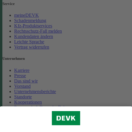
Service
meineDEVK
Schadenmeldung
Kfz-Produktservices
Rechtsschutz-Fall melden
Kundendaten ändern
Leichte Sprache
Vertrag widerrufen
Unternehmen
Karriere
Presse
Das sind wir
Vorstand
Unternehmensberichte
Standorte
Kooperationen
Partnerschaft Deutsche Bahn
Nachhaltigkeit