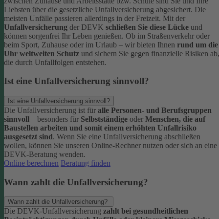
zwischen Zuhause und Arbeitsstätte bzw. Schule sind Sie und Ihre
Liebsten über die gesetzliche Unfallversicherung abgesichert. Die
meisten Unfälle passieren allerdings in der Freizeit.
Mit der
Unfallversicherung
der DEVK
schließen Sie diese Lücke
und
können sorgenfrei Ihr Leben genießen. Ob im Straßenverkehr oder
beim Sport, Zuhause oder im Urlaub – wir bieten Ihnen
rund um die
Uhr weltweiten Schutz
und sichern Sie gegen finanzielle Risiken ab
die durch Unfallfolgen entstehen.
Ist eine Unfallversicherung sinnvoll?
Ist eine Unfallversicherung sinnvoll?
Die Unfallversicherung ist für
alle Personen- und Berufsgruppen
sinnvoll
– besonders für
Selbstständige
oder
Menschen, die auf
Baustellen arbeiten und somit einem erhöhten Unfallrisiko
ausgesetzt sind
.
Wenn Sie eine Unfallversicherung abschließen
wollen, können Sie unseren Online-Rechner nutzen oder sich an eine
DEVK-Beratung wenden.
Online berechnen
Beratung finden
Wann zahlt die Unfallversicherung?
Wann zahlt die Unfallversicherung?
Die DEVK-Unfallversicherung
zahlt bei gesundheitlichen