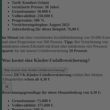
Tarif:
Komfort-Schutz
versicherte Person:
30 Jahre
Grundsumme:
50.000 €
Vollinvalidität:
250.000 €
Progression:
500 %
Versicherungsbeginn:
August 2021
Jahresbeitrag für dieses Beispiel:
76,80 €
im Monat
mit einer vereinbarten Invaliditätsleistung von 50.000 Euro
und einer Progression von 500 Prozent.
Tipp:
Bei Versicherung von
mindestens einem Elternteil mit Kind oder mindestens vier Personen
sparen
Sie mit unserer Unfallversicherung
10 Prozent
.
Was kostet eine Kinder-Unfallversicherung?
Was kostet eine Kinder-Unfallversicherung?
Unsere
DEVK-Kinder-Unfallversicherung
schützt Ihre kleinen
Alltagshelden
schon ab 4,30 €
Berechnungsgrundlage für einen Monatsbeitrag von 4,30 €:
Grundsumme:
75.000 €
Vollinvalidität:
375.000 €
Progression:
500 %