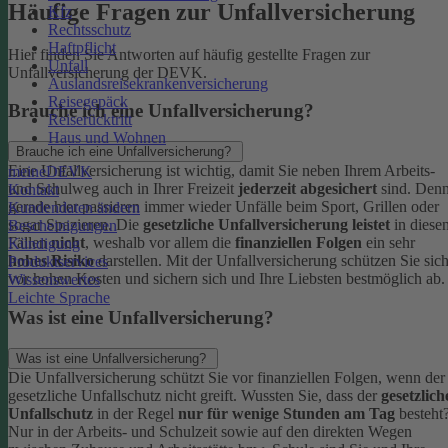
Häufige Fragen zur Unfallversicherung
Kfz
Rechtsschutz
Haftpflicht
Hier finden Sie Antworten auf häufig gestellte Fragen zur
Unfall
Unfallversicherung der DEVK.
Auslandsreisekrankenversicherung
Reisegepäck
Brauche ich eine Unfallversicherung?
Reiserücktritt
Haus und Wohnen
Brauche ich eine Unfallversicherung?
Eine Unfallversicherung ist wichtig, damit Sie neben Ihrem Arbeits-
meineDEVK
und Schulweg auch in Ihrer Freizeit
jederzeit abgesichert
sind. Den
Kontakt
gerade hier passieren immer wieder Unfälle beim Sport, Grillen oder
Kundendaten ändern
sogar Spazieren. Die
gesetzliche Unfallversicherung leistet
in diese
Bescheinigungen
Fällen
nicht
, weshalb vor allem die
finanziellen Folgen
ein sehr
Kündigung
hohes Risiko
darstellen. Mit der Unfallversicherung schützen Sie sic
Produktservices
vor hohen Kosten und sichern sich und Ihre Liebsten bestmöglich ab.
Wissenswertes
Leichte Sprache
Was ist eine Unfallversicherung?
Was ist eine Unfallversicherung?
Die Unfallversicherung schützt Sie vor finanziellen Folgen, wenn der
gesetzliche Unfallschutz nicht greift. Wussten Sie, dass der
gesetzlich
Unfallschutz
in der Regel
nur für wenige Stunden am Tag
besteht
Nur in der Arbeits- und Schulzeit sowie auf den direkten Wegen