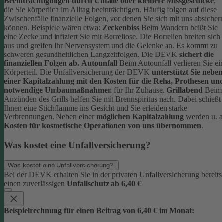
Beeinträchtigungen durch Unfälle oder kleinere Missgeschicke
,
die Sie körperlich im Alltag beeinträchtigen. Häufig folgen auf diese
Zwischenfälle finanzielle Folgen, vor denen Sie sich mit uns absicher
können.
Beispiele wären etwa:
Zeckenbiss
Beim Wandern beißt Sie
eine Zecke und infiziert Sie mit Borreliose. Die Borrelien breiten sich
aus und greifen Ihr Nervensystem und die Gelenke an. Es kommt zu
schweren gesundheitlichen Langzeitfolgen. Die DEVK
sichert die
finanziellen Folgen ab.
Autounfall
Beim Autounfall verlieren Sie ei
Körperteil. Die Unfallversicherung der DEVK
unterstützt Sie nebe
einer Kapitalzahlung mit den Kosten für die Reha, Prothesen un
notwendige Umbaumaßnahmen
für Ihr Zuhause.
Grillabend
Beim
Anzünden des Grills helfen Sie mit Brennspiritus nach. Dabei schießt
Ihnen eine Stichflamme ins Gesicht und Sie erleiden starke
Verbrennungen. Neben einer
möglichen Kapitalzahlung
werden u. a
Kosten für kosmetische Operationen von uns übernommen
.
Was kostet eine Unfallversicherung?
Was kostet eine Unfallversicherung?
Bei der DEVK erhalten Sie in der privaten Unfallversicherung bereits
einen zuverlässigen
Unfallschutz ab 6,40 €
Beispielrechnung für einen Beitrag von 6,40 € im Monat: