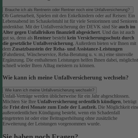
Brauche ich als Rentnerin oder Rentner noch eine Unfallversicherung?
Ob Gartenarbeit, Spielen mit den Enkelkindern oder auf Reisen: Ein
Lebensabend im Schaukelstuhl ist für viele Seniorinnen und Senioren
undenkbar. Mit der Unfallversicherung der DEVK sind Sie
auch im
Alter gegen Unfallrisiken finanziell abgesichert
. Und das ist auch
gut so, denn als
Rentner
besteht
kein Versicherungsschutz durch
die gesetzliche Unfallversicherung
.
Außerdem bieten wir Ihnen mit
dem
Zusatzbaustein der Reha- und Assistance-Leistungen
(Fahrdienst, Wäscheservice, Reha-Beratung u. v. m.) eine sinnvolle
Ergänzung. Die enthaltenen Leistungen helfen Ihnen dabei, möglichst
schnell wieder Ihren Alltag meistern zu können.
Wie kann ich meine Unfallversicherung wechseln?
Wie kann ich meine Unfallversicherung wechseln?
Unfall-Verträge werden üblicherweise für ein Jahr abgeschlossen.
Möchten Sie Ihre
Unfallversicherung ordentlich kündigen
, beträgt
die
Frist drei Monate zum Ende der Laufzeit.
Die Möglichkeit ein
außerordentlichen Kündigung besteht, wenn ein Schadenfall
eingetreten ist oder eine Beitragserhöhung ohne zusätzliche
Erweiterung der Leistungen vorgenommen wurde.
Sie haben noch Fragen?