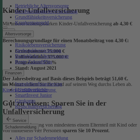
Betriebliche Altersvorsorge
Kinder-Unfallversicherung
Berufsunfähigkeitsversicherung
Grundfähigkeitsversicherung
Krankentagegeld
Mit unserer leistungsstarken Kinder-Unfallversicherung
ab
4,30 €
Altersvorsorge
Berechnungsgrundlage für einen Monatsbeitrag von 4,30 €:
Risikolebensversicherung
Sterbegeldversicherung
Grundsumme:
75.000 €
Betriebliche Altersvorsorge
Vollinvalidität:
375.000 €
Rente ZukunftPlus
Progression:
500 %
Stand:
August 2021
Finanzen
Der Jahresbeitrag auf Basis dieses Beispiels beträgt 51,60 €.
Immobilienfinanzierung
im Monat
sichern Sie Ihr Kind auf seinem Weg durchs Leben ab.
Investmentfonds
Kinder-Unfallversicherung
SmartInvest Junior
Girokonto
Gut zu wissen: Sparen Sie in der
Restschuldversicherung
Unfallversicherung
Service
Bei der Versicherung von mindestens einem Elternteil mit Kind oder
Schadenmeldung
von mindestens vier Personen
sparen Sie 10 Prozent
.
Alles zur Schadenmeldung