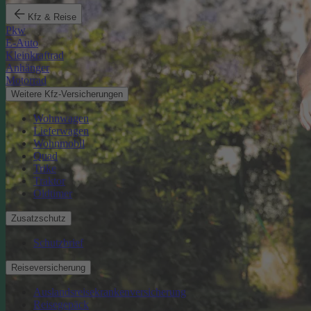
Kfz & Reise
Pkw
E-Auto
Kleinkraftrad
Anhänger
Motorrad
Weitere Kfz-Versicherungen
Wohnwagen
Lieferwagen
Wohnmobil
Quad
Trike
Traktor
Oldtimer
Zusatzschutz
Schutzbrief
Reiseversicherung
Auslandsreisekrankenversicherung
Reisegepäck