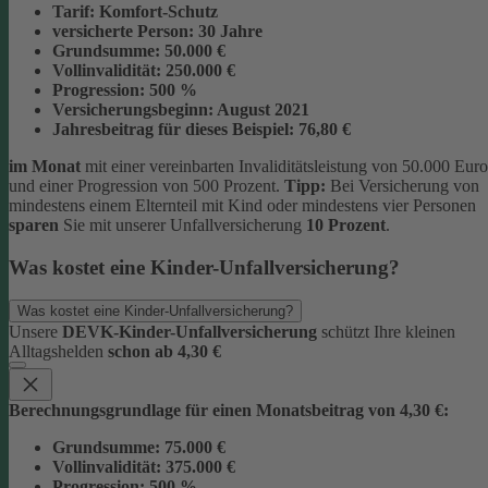
Tarif:
Komfort-Schutz
versicherte Person:
30 Jahre
Grundsumme:
50.000 €
Vollinvalidität:
250.000 €
Progression:
500 %
Versicherungsbeginn:
August 2021
Jahresbeitrag für dieses Beispiel:
76,80 €
im Monat
mit einer vereinbarten Invaliditätsleistung von 50.000 Euro
und einer Progression von 500 Prozent.
Tipp:
Bei Versicherung von
mindestens einem Elternteil mit Kind oder mindestens vier Personen
sparen
Sie mit unserer Unfallversicherung
10 Prozent
.
Was kostet eine Kinder-Unfallversicherung?
Was kostet eine Kinder-Unfallversicherung?
Unsere
DEVK-Kinder-Unfallversicherung
schützt Ihre kleinen
Alltagshelden
schon ab 4,30 €
Berechnungsgrundlage für einen Monatsbeitrag von 4,30 €:
Grundsumme:
75.000 €
Vollinvalidität:
375.000 €
Progression:
500 %