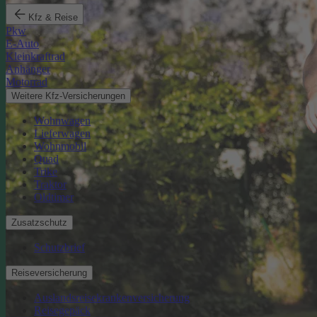
Kfz & Reise
Pkw
E-Auto
Kleinkraftrad
Anhänger
Motorrad
Weitere Kfz-Versicherungen
Wohnwagen
Lieferwagen
Wohnmobil
Quad
Trike
Traktor
Oldtimer
Zusatzschutz
Schutzbrief
Reiseversicherung
Auslandsreisekrankenversicherung
Reisegepäck