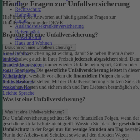
Häufige Fragen zur Unfallversicherung
Kfz
Rechtsschutz
Haftpflicht
Hier finden Sie Antworten auf häufig gestellte Fragen zur
Unfall
Unfallversicherung der DEVK.
Auslandsreisekrankenversicherung
Reisegepäck
Brauche ich eine Unfallversicherung?
Reiserücktritt
Haus und Wohnen
Brauche ich eine Unfallversicherung?
Eine Unfallversicherung ist wichtig, damit Sie neben Ihrem Arbeits-
meineDEVK
und Schulweg auch in Ihrer Freizeit
jederzeit abgesichert
sind. Den
Kontakt
gerade hier passieren immer wieder Unfälle beim Sport, Grillen oder
Kundendaten ändern
sogar Spazieren. Die
gesetzliche Unfallversicherung leistet
in diese
Bescheinigungen
Fällen
nicht
, weshalb vor allem die
finanziellen Folgen
ein sehr
Kündigung
hohes Risiko
darstellen. Mit der Unfallversicherung schützen Sie sic
Produktservices
vor hohen Kosten und sichern sich und Ihre Liebsten bestmöglich ab.
Wissenswertes
Leichte Sprache
Was ist eine Unfallversicherung?
Was ist eine Unfallversicherung?
Die Unfallversicherung schützt Sie vor finanziellen Folgen, wenn der
gesetzliche Unfallschutz nicht greift. Wussten Sie, dass der
gesetzlich
Unfallschutz
in der Regel
nur für wenige Stunden am Tag
besteht
Nur in der Arbeits- und Schulzeit sowie auf den direkten Wegen