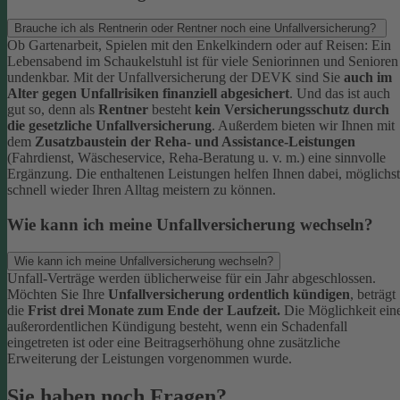
Brauche ich als Rentnerin oder Rentner noch eine Unfallversicherung?
Ob Gartenarbeit, Spielen mit den Enkelkindern oder auf Reisen: Ein
Lebensabend im Schaukelstuhl ist für viele Seniorinnen und Senioren
undenkbar. Mit der Unfallversicherung der DEVK sind Sie
auch im
Alter gegen Unfallrisiken finanziell abgesichert
. Und das ist auch
gut so, denn als
Rentner
besteht
kein Versicherungsschutz durch
die gesetzliche Unfallversicherung
.
Außerdem bieten wir Ihnen mit
dem
Zusatzbaustein der Reha- und Assistance-Leistungen
(Fahrdienst, Wäscheservice, Reha-Beratung u. v. m.) eine sinnvolle
Ergänzung. Die enthaltenen Leistungen helfen Ihnen dabei, möglichst
schnell wieder Ihren Alltag meistern zu können.
Wie kann ich meine Unfallversicherung wechseln?
Wie kann ich meine Unfallversicherung wechseln?
Unfall-Verträge werden üblicherweise für ein Jahr abgeschlossen.
Möchten Sie Ihre
Unfallversicherung ordentlich kündigen
, beträgt
die
Frist drei Monate zum Ende der Laufzeit.
Die Möglichkeit ein
außerordentlichen Kündigung besteht, wenn ein Schadenfall
eingetreten ist oder eine Beitragserhöhung ohne zusätzliche
Erweiterung der Leistungen vorgenommen wurde.
Sie haben noch Fragen?