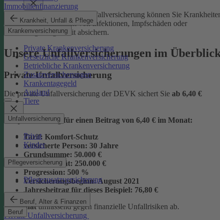
Immobilienfinanzierung
Mit der Junior-Plus-Unfallversicherung können Sie Krankheite
Krankheit, Unfall & Pflege
sowie die Folgen von Infektionen, Impfschäden oder
Krankenversicherung
Vergiftungen mit absichern.
Private Krankenversicherung
Unsere Unfallversicherungen im Überblic
Gesetzliche Krankenversicherung
Betriebliche Krankenversicherung
Private Unfallversicherung
Zusatzversicherungen
Krankentagegeld
Ausland
Die private Unfallversicherung der DEVK sichert Sie
ab
6,40 €
Tiere
Unfallversicherung
Beispielrechnung für einen Beitrag von 6,40 € im Monat:
Privat
Tarif:
Komfort-Schutz
Kinder
versicherte Person:
30 Jahre
Grundsumme:
50.000 €
Pflegeversicherung
Vollinvalidität:
250.000 €
Progression:
500 %
Pflegezusatzversicherung
Versicherungsbeginn:
August 2021
Jahresbeitrag für dieses Beispiel:
76,80 €
Beruf, Alter & Finanzen
im Monat
umfassend gegen finanzielle Unfallrisiken ab.
Beruf
Private Unfallversicherung