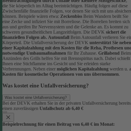
Beeinträchtigungen durch Unfälle oder kleinere Missgeschicke
,
die Sie körperlich im Alltag beeinträchtigen. Häufig folgen auf diese
Zwischenfälle finanzielle Folgen, vor denen Sie sich mit uns absicher
können.
Beispiele wären etwa:
Zeckenbiss
Beim Wandern beißt Sie
eine Zecke und infiziert Sie mit Borreliose. Die Borrelien breiten sich
aus und greifen Ihr Nervensystem und die Gelenke an. Es kommt zu
schweren gesundheitlichen Langzeitfolgen. Die DEVK
sichert die
finanziellen Folgen ab.
Autounfall
Beim Autounfall verlieren Sie ei
Körperteil. Die Unfallversicherung der DEVK
unterstützt Sie nebe
einer Kapitalzahlung mit den Kosten für die Reha, Prothesen un
notwendige Umbaumaßnahmen
für Ihr Zuhause.
Grillabend
Beim
Anzünden des Grills helfen Sie mit Brennspiritus nach. Dabei schießt
Ihnen eine Stichflamme ins Gesicht und Sie erleiden starke
Verbrennungen. Neben einer
möglichen Kapitalzahlung
werden u. a
Kosten für kosmetische Operationen von uns übernommen
.
Was kostet eine Unfallversicherung?
Was kostet eine Unfallversicherung?
Bei der DEVK erhalten Sie in der privaten Unfallversicherung bereits
einen zuverlässigen
Unfallschutz ab 6,40 €
Beispielrechnung für einen Beitrag von 6,40 € im Monat: