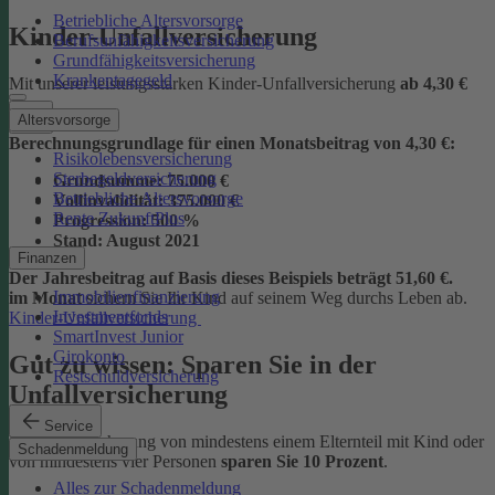
Betriebliche Altersvorsorge
Kinder-Unfallversicherung
Berufsunfähigkeitsversicherung
Grundfähigkeitsversicherung
Krankentagegeld
Mit unserer leistungsstarken Kinder-Unfallversicherung
ab
4,30 €
Altersvorsorge
Berechnungsgrundlage für einen Monatsbeitrag von 4,30 €:
Risikolebensversicherung
Sterbegeldversicherung
Grundsumme:
75.000 €
Betriebliche Altersvorsorge
Vollinvalidität:
375.000 €
Rente ZukunftPlus
Progression:
500 %
Stand:
August 2021
Finanzen
Der Jahresbeitrag auf Basis dieses Beispiels beträgt 51,60 €.
Immobilienfinanzierung
im Monat
sichern Sie Ihr Kind auf seinem Weg durchs Leben ab.
Investmentfonds
Kinder-Unfallversicherung
SmartInvest Junior
Girokonto
Gut zu wissen: Sparen Sie in der
Restschuldversicherung
Unfallversicherung
Service
Bei der Versicherung von mindestens einem Elternteil mit Kind oder
Schadenmeldung
von mindestens vier Personen
sparen Sie 10 Prozent
.
Alles zur Schadenmeldung