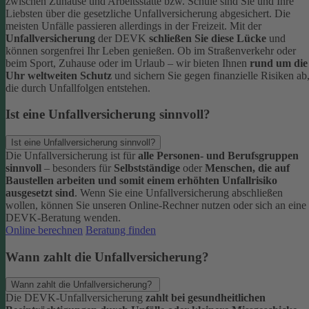
zwischen Zuhause und Arbeitsstätte bzw. Schule sind Sie und Ihre
Liebsten über die gesetzliche Unfallversicherung abgesichert. Die
meisten Unfälle passieren allerdings in der Freizeit.
Mit der
Unfallversicherung
der DEVK
schließen Sie diese Lücke
und
können sorgenfrei Ihr Leben genießen. Ob im Straßenverkehr oder
beim Sport, Zuhause oder im Urlaub – wir bieten Ihnen
rund um die
Uhr weltweiten Schutz
und sichern Sie gegen finanzielle Risiken ab
die durch Unfallfolgen entstehen.
Ist eine Unfallversicherung sinnvoll?
Ist eine Unfallversicherung sinnvoll?
Die Unfallversicherung ist für
alle Personen- und Berufsgruppen
sinnvoll
– besonders für
Selbstständige
oder
Menschen, die auf
Baustellen arbeiten und somit einem erhöhten Unfallrisiko
ausgesetzt sind
.
Wenn Sie eine Unfallversicherung abschließen
wollen, können Sie unseren Online-Rechner nutzen oder sich an eine
DEVK-Beratung wenden.
Online berechnen
Beratung finden
Wann zahlt die Unfallversicherung?
Wann zahlt die Unfallversicherung?
Die DEVK-Unfallversicherung
zahlt bei gesundheitlichen