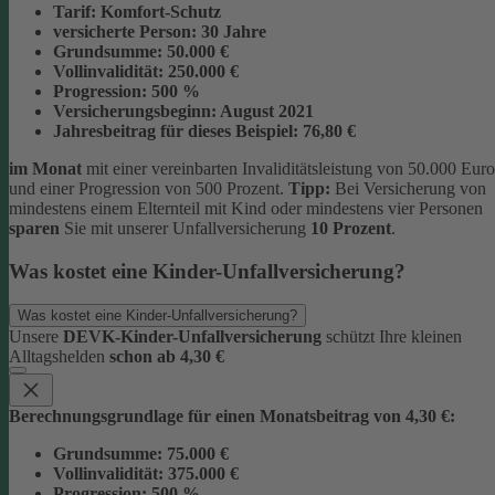
Tarif:
Komfort-Schutz
versicherte Person:
30 Jahre
Grundsumme:
50.000 €
Vollinvalidität:
250.000 €
Progression:
500 %
Versicherungsbeginn:
August 2021
Jahresbeitrag für dieses Beispiel:
76,80 €
im Monat
mit einer vereinbarten Invaliditätsleistung von 50.000 Euro
und einer Progression von 500 Prozent.
Tipp:
Bei Versicherung von
mindestens einem Elternteil mit Kind oder mindestens vier Personen
sparen
Sie mit unserer Unfallversicherung
10 Prozent
.
Was kostet eine Kinder-Unfallversicherung?
Was kostet eine Kinder-Unfallversicherung?
Unsere
DEVK-Kinder-Unfallversicherung
schützt Ihre kleinen
Alltagshelden
schon ab 4,30 €
Berechnungsgrundlage für einen Monatsbeitrag von 4,30 €:
Grundsumme:
75.000 €
Vollinvalidität:
375.000 €
Progression:
500 %