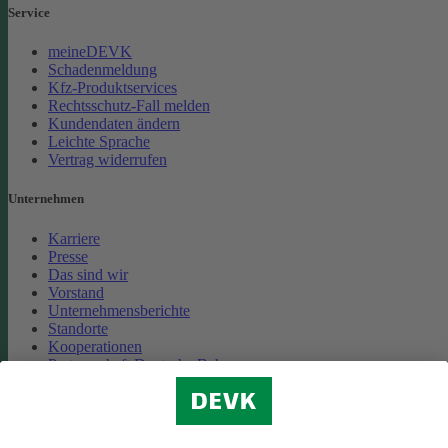
Service
meineDEVK
Schadenmeldung
Kfz-Produktservices
Rechtsschutz-Fall melden
Kundendaten ändern
Leichte Sprache
Vertrag widerrufen
Unternehmen
Karriere
Presse
Das sind wir
Vorstand
Unternehmensberichte
Standorte
Kooperationen
Partnerschaft Deutsche Bahn
Nachhaltigkeit