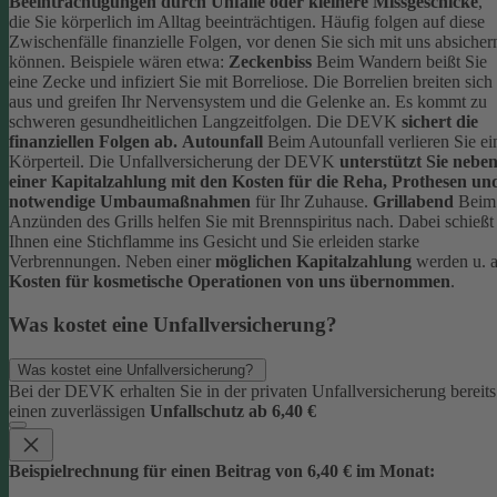
Beeinträchtigungen durch Unfälle oder kleinere Missgeschicke
,
die Sie körperlich im Alltag beeinträchtigen. Häufig folgen auf diese
Zwischenfälle finanzielle Folgen, vor denen Sie sich mit uns absicher
können.
Beispiele wären etwa:
Zeckenbiss
Beim Wandern beißt Sie
eine Zecke und infiziert Sie mit Borreliose. Die Borrelien breiten sich
aus und greifen Ihr Nervensystem und die Gelenke an. Es kommt zu
schweren gesundheitlichen Langzeitfolgen. Die DEVK
sichert die
finanziellen Folgen ab.
Autounfall
Beim Autounfall verlieren Sie ei
Körperteil. Die Unfallversicherung der DEVK
unterstützt Sie nebe
einer Kapitalzahlung mit den Kosten für die Reha, Prothesen un
notwendige Umbaumaßnahmen
für Ihr Zuhause.
Grillabend
Beim
Anzünden des Grills helfen Sie mit Brennspiritus nach. Dabei schießt
Ihnen eine Stichflamme ins Gesicht und Sie erleiden starke
Verbrennungen. Neben einer
möglichen Kapitalzahlung
werden u. a
Kosten für kosmetische Operationen von uns übernommen
.
Was kostet eine Unfallversicherung?
Was kostet eine Unfallversicherung?
Bei der DEVK erhalten Sie in der privaten Unfallversicherung bereits
einen zuverlässigen
Unfallschutz ab 6,40 €
Beispielrechnung für einen Beitrag von 6,40 € im Monat: