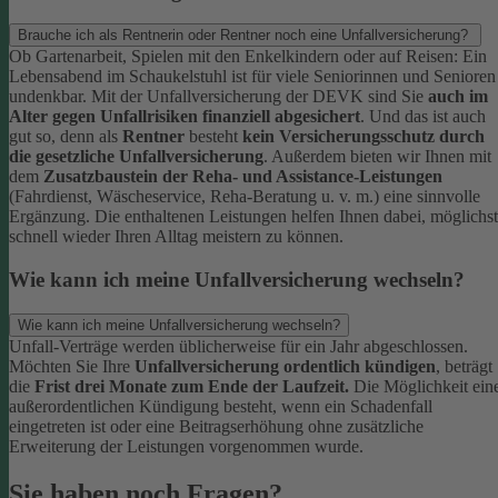
Brauche ich als Rentnerin oder Rentner noch eine Unfallversicherung?
Ob Gartenarbeit, Spielen mit den Enkelkindern oder auf Reisen: Ein
Lebensabend im Schaukelstuhl ist für viele Seniorinnen und Senioren
undenkbar. Mit der Unfallversicherung der DEVK sind Sie
auch im
Alter gegen Unfallrisiken finanziell abgesichert
. Und das ist auch
gut so, denn als
Rentner
besteht
kein Versicherungsschutz durch
die gesetzliche Unfallversicherung
.
Außerdem bieten wir Ihnen mit
dem
Zusatzbaustein der Reha- und Assistance-Leistungen
(Fahrdienst, Wäscheservice, Reha-Beratung u. v. m.) eine sinnvolle
Ergänzung. Die enthaltenen Leistungen helfen Ihnen dabei, möglichst
schnell wieder Ihren Alltag meistern zu können.
Wie kann ich meine Unfallversicherung wechseln?
Wie kann ich meine Unfallversicherung wechseln?
Unfall-Verträge werden üblicherweise für ein Jahr abgeschlossen.
Möchten Sie Ihre
Unfallversicherung ordentlich kündigen
, beträgt
die
Frist drei Monate zum Ende der Laufzeit.
Die Möglichkeit ein
außerordentlichen Kündigung besteht, wenn ein Schadenfall
eingetreten ist oder eine Beitragserhöhung ohne zusätzliche
Erweiterung der Leistungen vorgenommen wurde.
Sie haben noch Fragen?