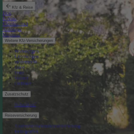
Kfz & Reise
Pkw
E-Auto
Kleinkraftrad
Anhänger
Motorrad
Weitere Kfz-Versicherungen
Wohnwagen
Lieferwagen
Wohnmobil
Quad
Trike
Traktor
Oldtimer
Zusatzschutz
Schutzbrief
Reiseversicherung
Auslandsreisekrankenversicherung
Reisegepäck