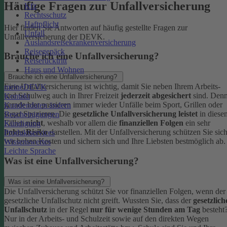
Häufige Fragen zur Unfallversicherung
Kfz
Rechtsschutz
Haftpflicht
Hier finden Sie Antworten auf häufig gestellte Fragen zur
Unfall
Unfallversicherung der DEVK.
Auslandsreisekrankenversicherung
Reisegepäck
Brauche ich eine Unfallversicherung?
Reiserücktritt
Haus und Wohnen
Brauche ich eine Unfallversicherung?
Eine Unfallversicherung ist wichtig, damit Sie neben Ihrem Arbeits-
meineDEVK
und Schulweg auch in Ihrer Freizeit
jederzeit abgesichert
sind. Den
Kontakt
gerade hier passieren immer wieder Unfälle beim Sport, Grillen oder
Kundendaten ändern
sogar Spazieren. Die
gesetzliche Unfallversicherung leistet
in diese
Bescheinigungen
Fällen
nicht
, weshalb vor allem die
finanziellen Folgen
ein sehr
Kündigung
hohes Risiko
darstellen. Mit der Unfallversicherung schützen Sie sic
Produktservices
vor hohen Kosten und sichern sich und Ihre Liebsten bestmöglich ab.
Wissenswertes
Leichte Sprache
Was ist eine Unfallversicherung?
Was ist eine Unfallversicherung?
Die Unfallversicherung schützt Sie vor finanziellen Folgen, wenn der
gesetzliche Unfallschutz nicht greift. Wussten Sie, dass der
gesetzlich
Unfallschutz
in der Regel
nur für wenige Stunden am Tag
besteht
Nur in der Arbeits- und Schulzeit sowie auf den direkten Wegen