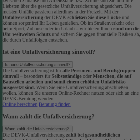
zwischen Zuhause und Arbeitsstätte bzw. Schule sind Sie und Ihre
Liebsten über die gesetzliche Unfallversicherung abgesichert. Die
meisten Unfälle passieren allerdings in der Freizeit.
Mit der
Unfallversicherung
der DEVK
schließen Sie diese Lücke
und
können sorgenfrei Ihr Leben genießen. Ob im Straßenverkehr oder
beim Sport, Zuhause oder im Urlaub – wir bieten Ihnen
rund um die
Uhr weltweiten Schutz
und sichern Sie gegen finanzielle Risiken ab
die durch Unfallfolgen entstehen.
Ist eine Unfallversicherung sinnvoll?
Ist eine Unfallversicherung sinnvoll?
Die Unfallversicherung ist für
alle Personen- und Berufsgruppen
sinnvoll
– besonders für
Selbstständige
oder
Menschen, die auf
Baustellen arbeiten und somit einem erhöhten Unfallrisiko
ausgesetzt sind
.
Wenn Sie eine Unfallversicherung abschließen
wollen, können Sie unseren Online-Rechner nutzen oder sich an eine
DEVK-Beratung wenden.
Online berechnen
Beratung finden
Wann zahlt die Unfallversicherung?
Wann zahlt die Unfallversicherung?
Die DEVK-Unfallversicherung
zahlt bei gesundheitlichen