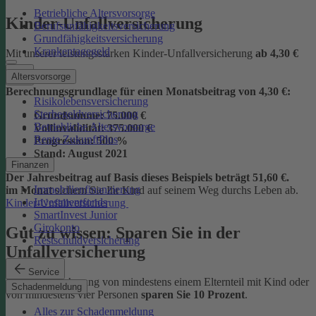
Betriebliche Altersvorsorge
Kinder-Unfallversicherung
Berufsunfähigkeitsversicherung
Grundfähigkeitsversicherung
Krankentagegeld
Mit unserer leistungsstarken Kinder-Unfallversicherung
ab
4,30 €
Altersvorsorge
Berechnungsgrundlage für einen Monatsbeitrag von 4,30 €:
Risikolebensversicherung
Sterbegeldversicherung
Grundsumme:
75.000 €
Betriebliche Altersvorsorge
Vollinvalidität:
375.000 €
Rente ZukunftPlus
Progression:
500 %
Stand:
August 2021
Finanzen
Der Jahresbeitrag auf Basis dieses Beispiels beträgt 51,60 €.
Immobilienfinanzierung
im Monat
sichern Sie Ihr Kind auf seinem Weg durchs Leben ab.
Investmentfonds
Kinder-Unfallversicherung
SmartInvest Junior
Girokonto
Gut zu wissen: Sparen Sie in der
Restschuldversicherung
Unfallversicherung
Service
Bei der Versicherung von mindestens einem Elternteil mit Kind oder
Schadenmeldung
von mindestens vier Personen
sparen Sie 10 Prozent
.
Alles zur Schadenmeldung