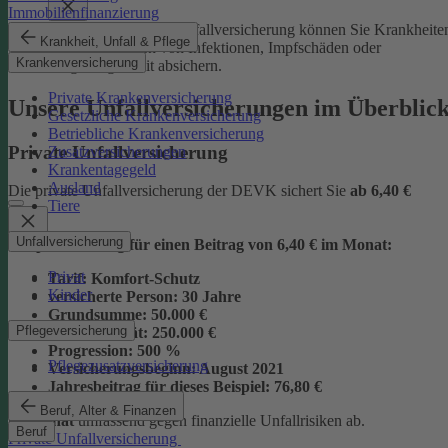
Immobilienfinanzierung
Mit der Junior-Plus-Unfallversicherung können Sie Krankheite
Krankheit, Unfall & Pflege
sowie die Folgen von Infektionen, Impfschäden oder
Krankenversicherung
Vergiftungen mit absichern.
Private Krankenversicherung
Unsere Unfallversicherungen im Überblic
Gesetzliche Krankenversicherung
Betriebliche Krankenversicherung
Private Unfallversicherung
Zusatzversicherungen
Krankentagegeld
Ausland
Die private Unfallversicherung der DEVK sichert Sie
ab
6,40 €
Tiere
Unfallversicherung
Beispielrechnung für einen Beitrag von 6,40 € im Monat:
Privat
Tarif:
Komfort-Schutz
Kinder
versicherte Person:
30 Jahre
Grundsumme:
50.000 €
Pflegeversicherung
Vollinvalidität:
250.000 €
Progression:
500 %
Pflegezusatzversicherung
Versicherungsbeginn:
August 2021
Jahresbeitrag für dieses Beispiel:
76,80 €
Beruf, Alter & Finanzen
im Monat
umfassend gegen finanzielle Unfallrisiken ab.
Beruf
Private Unfallversicherung