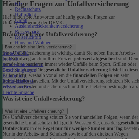
Häufige Fragen zur Unfallversicherung
Kfz
Rechtsschutz
Haftpflicht
Hier finden Sie Antworten auf häufig gestellte Fragen zur
Unfall
Unfallversicherung der DEVK.
Auslandsreisekrankenversicherung
Reisegepäck
Brauche ich eine Unfallversicherung?
Reiserücktritt
Haus und Wohnen
Brauche ich eine Unfallversicherung?
Eine Unfallversicherung ist wichtig, damit Sie neben Ihrem Arbeits-
meineDEVK
und Schulweg auch in Ihrer Freizeit
jederzeit abgesichert
sind. Den
Kontakt
gerade hier passieren immer wieder Unfälle beim Sport, Grillen oder
Kundendaten ändern
sogar Spazieren. Die
gesetzliche Unfallversicherung leistet
in diese
Bescheinigungen
Fällen
nicht
, weshalb vor allem die
finanziellen Folgen
ein sehr
Kündigung
hohes Risiko
darstellen. Mit der Unfallversicherung schützen Sie sic
Produktservices
vor hohen Kosten und sichern sich und Ihre Liebsten bestmöglich ab.
Wissenswertes
Leichte Sprache
Was ist eine Unfallversicherung?
Was ist eine Unfallversicherung?
Die Unfallversicherung schützt Sie vor finanziellen Folgen, wenn der
gesetzliche Unfallschutz nicht greift. Wussten Sie, dass der
gesetzlich
Unfallschutz
in der Regel
nur für wenige Stunden am Tag
besteht
Nur in der Arbeits- und Schulzeit sowie auf den direkten Wegen