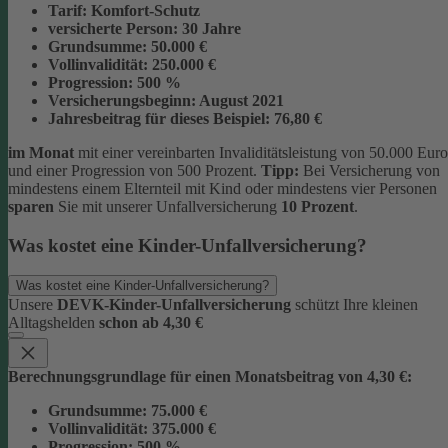
Tarif:
Komfort-Schutz
versicherte Person:
30 Jahre
Grundsumme:
50.000 €
Vollinvalidität:
250.000 €
Progression:
500 %
Versicherungsbeginn:
August 2021
Jahresbeitrag für dieses Beispiel:
76,80 €
im Monat
mit einer vereinbarten Invaliditätsleistung von 50.000 Euro
und einer Progression von 500 Prozent.
Tipp:
Bei Versicherung von
mindestens einem Elternteil mit Kind oder mindestens vier Personen
sparen
Sie mit unserer Unfallversicherung
10 Prozent
.
Was kostet eine Kinder-Unfallversicherung?
Was kostet eine Kinder-Unfallversicherung?
Unsere
DEVK-Kinder-Unfallversicherung
schützt Ihre kleinen
Alltagshelden
schon ab 4,30 €
Berechnungsgrundlage für einen Monatsbeitrag von 4,30 €:
Grundsumme:
75.000 €
Vollinvalidität:
375.000 €
Progression:
500 %