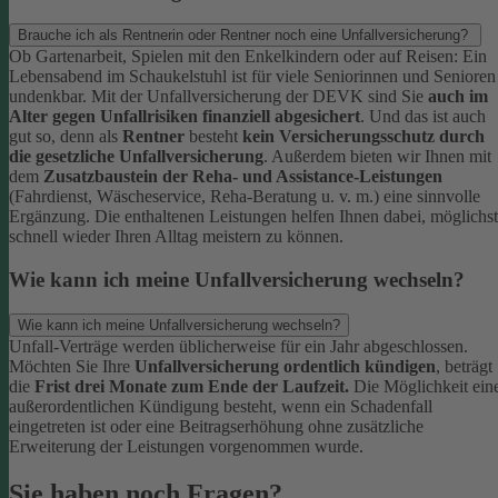
Brauche ich als Rentnerin oder Rentner noch eine Unfallversicherung?
Ob Gartenarbeit, Spielen mit den Enkelkindern oder auf Reisen: Ein
Lebensabend im Schaukelstuhl ist für viele Seniorinnen und Senioren
undenkbar. Mit der Unfallversicherung der DEVK sind Sie
auch im
Alter gegen Unfallrisiken finanziell abgesichert
. Und das ist auch
gut so, denn als
Rentner
besteht
kein Versicherungsschutz durch
die gesetzliche Unfallversicherung
.
Außerdem bieten wir Ihnen mit
dem
Zusatzbaustein der Reha- und Assistance-Leistungen
(Fahrdienst, Wäscheservice, Reha-Beratung u. v. m.) eine sinnvolle
Ergänzung. Die enthaltenen Leistungen helfen Ihnen dabei, möglichst
schnell wieder Ihren Alltag meistern zu können.
Wie kann ich meine Unfallversicherung wechseln?
Wie kann ich meine Unfallversicherung wechseln?
Unfall-Verträge werden üblicherweise für ein Jahr abgeschlossen.
Möchten Sie Ihre
Unfallversicherung ordentlich kündigen
, beträgt
die
Frist drei Monate zum Ende der Laufzeit.
Die Möglichkeit ein
außerordentlichen Kündigung besteht, wenn ein Schadenfall
eingetreten ist oder eine Beitragserhöhung ohne zusätzliche
Erweiterung der Leistungen vorgenommen wurde.
Sie haben noch Fragen?