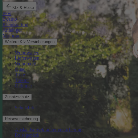
Kfz & Reise
Pkw
E-Auto
Kleinkraftrad
Anhänger
Motorrad
Weitere Kfz-Versicherungen
Wohnwagen
Lieferwagen
Wohnmobil
Quad
Trike
Traktor
Oldtimer
Zusatzschutz
Schutzbrief
Reiseversicherung
Auslandsreisekrankenversicherung
Reisegepäck