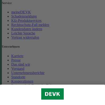
Service
meineDEVK
Schadenmeldung
Kfz-Produktservices
Rechtsschutz-Fall melden
Kundendaten ändern
Leichte Sprache
Vertrag widerrufen
Unternehmen
Karriere
Presse
Das sind wir
Vorstand
Unternehmensberichte
Standorte
Kooperationen
Partnerschaft Deutsche Bahn
Nachhaltigkeit