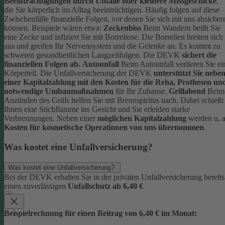
Beeinträchtigungen durch Unfälle oder kleinere Missgeschicke
,
die Sie körperlich im Alltag beeinträchtigen. Häufig folgen auf diese
Zwischenfälle finanzielle Folgen, vor denen Sie sich mit uns absicher
können.
Beispiele wären etwa:
Zeckenbiss
Beim Wandern beißt Sie
eine Zecke und infiziert Sie mit Borreliose. Die Borrelien breiten sich
aus und greifen Ihr Nervensystem und die Gelenke an. Es kommt zu
schweren gesundheitlichen Langzeitfolgen. Die DEVK
sichert die
finanziellen Folgen ab.
Autounfall
Beim Autounfall verlieren Sie ei
Körperteil. Die Unfallversicherung der DEVK
unterstützt Sie nebe
einer Kapitalzahlung mit den Kosten für die Reha, Prothesen un
notwendige Umbaumaßnahmen
für Ihr Zuhause.
Grillabend
Beim
Anzünden des Grills helfen Sie mit Brennspiritus nach. Dabei schießt
Ihnen eine Stichflamme ins Gesicht und Sie erleiden starke
Verbrennungen. Neben einer
möglichen Kapitalzahlung
werden u. a
Kosten für kosmetische Operationen von uns übernommen
.
Was kostet eine Unfallversicherung?
Was kostet eine Unfallversicherung?
Bei der DEVK erhalten Sie in der privaten Unfallversicherung bereits
einen zuverlässigen
Unfallschutz ab 6,40 €
Beispielrechnung für einen Beitrag von 6,40 € im Monat: