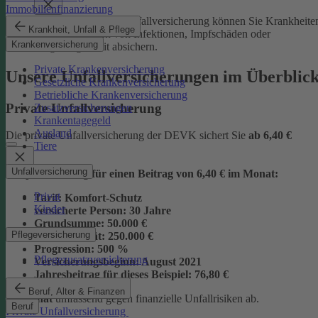
Immobilienfinanzierung
Mit der Junior-Plus-Unfallversicherung können Sie Krankheite
Krankheit, Unfall & Pflege
sowie die Folgen von Infektionen, Impfschäden oder
Krankenversicherung
Vergiftungen mit absichern.
Private Krankenversicherung
Unsere Unfallversicherungen im Überblic
Gesetzliche Krankenversicherung
Betriebliche Krankenversicherung
Private Unfallversicherung
Zusatzversicherungen
Krankentagegeld
Ausland
Die private Unfallversicherung der DEVK sichert Sie
ab
6,40 €
Tiere
Unfallversicherung
Beispielrechnung für einen Beitrag von 6,40 € im Monat:
Privat
Tarif:
Komfort-Schutz
Kinder
versicherte Person:
30 Jahre
Grundsumme:
50.000 €
Pflegeversicherung
Vollinvalidität:
250.000 €
Progression:
500 %
Pflegezusatzversicherung
Versicherungsbeginn:
August 2021
Jahresbeitrag für dieses Beispiel:
76,80 €
Beruf, Alter & Finanzen
im Monat
umfassend gegen finanzielle Unfallrisiken ab.
Beruf
Private Unfallversicherung