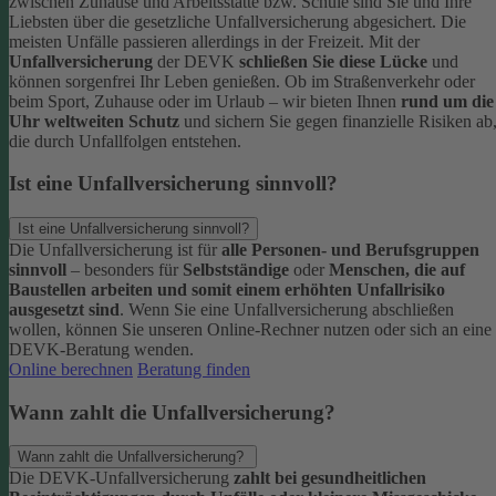
zwischen Zuhause und Arbeitsstätte bzw. Schule sind Sie und Ihre
Liebsten über die gesetzliche Unfallversicherung abgesichert. Die
meisten Unfälle passieren allerdings in der Freizeit.
Mit der
Unfallversicherung
der DEVK
schließen Sie diese Lücke
und
können sorgenfrei Ihr Leben genießen. Ob im Straßenverkehr oder
beim Sport, Zuhause oder im Urlaub – wir bieten Ihnen
rund um die
Uhr weltweiten Schutz
und sichern Sie gegen finanzielle Risiken ab
die durch Unfallfolgen entstehen.
Ist eine Unfallversicherung sinnvoll?
Ist eine Unfallversicherung sinnvoll?
Die Unfallversicherung ist für
alle Personen- und Berufsgruppen
sinnvoll
– besonders für
Selbstständige
oder
Menschen, die auf
Baustellen arbeiten und somit einem erhöhten Unfallrisiko
ausgesetzt sind
.
Wenn Sie eine Unfallversicherung abschließen
wollen, können Sie unseren Online-Rechner nutzen oder sich an eine
DEVK-Beratung wenden.
Online berechnen
Beratung finden
Wann zahlt die Unfallversicherung?
Wann zahlt die Unfallversicherung?
Die DEVK-Unfallversicherung
zahlt bei gesundheitlichen