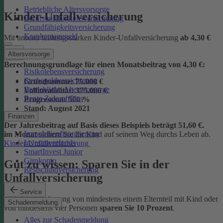
Betriebliche Altersvorsorge
Kinder-Unfallversicherung
Berufsunfähigkeitsversicherung
Grundfähigkeitsversicherung
Krankentagegeld
Mit unserer leistungsstarken Kinder-Unfallversicherung
ab
4,30 €
Altersvorsorge
Berechnungsgrundlage für einen Monatsbeitrag von 4,30 €:
Risikolebensversicherung
Sterbegeldversicherung
Grundsumme:
75.000 €
Betriebliche Altersvorsorge
Vollinvalidität:
375.000 €
Rente ZukunftPlus
Progression:
500 %
Stand:
August 2021
Finanzen
Der Jahresbeitrag auf Basis dieses Beispiels beträgt 51,60 €.
Immobilienfinanzierung
im Monat
sichern Sie Ihr Kind auf seinem Weg durchs Leben ab.
Investmentfonds
Kinder-Unfallversicherung
SmartInvest Junior
Girokonto
Gut zu wissen: Sparen Sie in der
Restschuldversicherung
Unfallversicherung
Service
Bei der Versicherung von mindestens einem Elternteil mit Kind oder
Schadenmeldung
von mindestens vier Personen
sparen Sie 10 Prozent
.
Alles zur Schadenmeldung