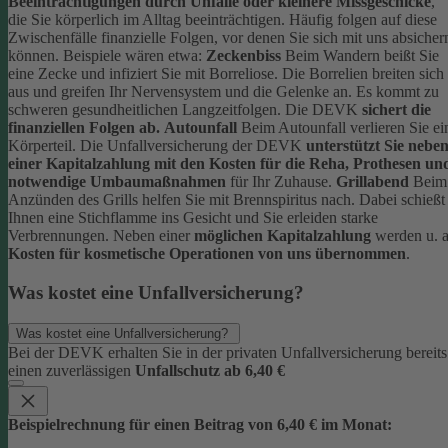
Beeinträchtigungen durch Unfälle oder kleinere Missgeschicke
,
die Sie körperlich im Alltag beeinträchtigen. Häufig folgen auf diese
Zwischenfälle finanzielle Folgen, vor denen Sie sich mit uns absicher
können.
Beispiele wären etwa:
Zeckenbiss
Beim Wandern beißt Sie
eine Zecke und infiziert Sie mit Borreliose. Die Borrelien breiten sich
aus und greifen Ihr Nervensystem und die Gelenke an. Es kommt zu
schweren gesundheitlichen Langzeitfolgen. Die DEVK
sichert die
finanziellen Folgen ab.
Autounfall
Beim Autounfall verlieren Sie ei
Körperteil. Die Unfallversicherung der DEVK
unterstützt Sie nebe
einer Kapitalzahlung mit den Kosten für die Reha, Prothesen un
notwendige Umbaumaßnahmen
für Ihr Zuhause.
Grillabend
Beim
Anzünden des Grills helfen Sie mit Brennspiritus nach. Dabei schießt
Ihnen eine Stichflamme ins Gesicht und Sie erleiden starke
Verbrennungen. Neben einer
möglichen Kapitalzahlung
werden u. a
Kosten für kosmetische Operationen von uns übernommen
.
Was kostet eine Unfallversicherung?
Was kostet eine Unfallversicherung?
Bei der DEVK erhalten Sie in der privaten Unfallversicherung bereits
einen zuverlässigen
Unfallschutz ab 6,40 €
Beispielrechnung für einen Beitrag von 6,40 € im Monat: