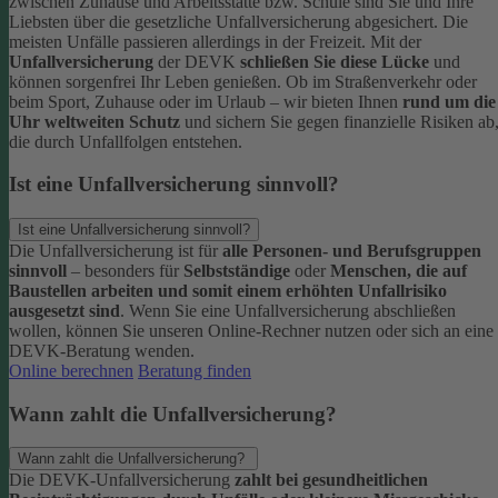
zwischen Zuhause und Arbeitsstätte bzw. Schule sind Sie und Ihre
Liebsten über die gesetzliche Unfallversicherung abgesichert. Die
meisten Unfälle passieren allerdings in der Freizeit.
Mit der
Unfallversicherung
der DEVK
schließen Sie diese Lücke
und
können sorgenfrei Ihr Leben genießen. Ob im Straßenverkehr oder
beim Sport, Zuhause oder im Urlaub – wir bieten Ihnen
rund um die
Uhr weltweiten Schutz
und sichern Sie gegen finanzielle Risiken ab
die durch Unfallfolgen entstehen.
Ist eine Unfallversicherung sinnvoll?
Ist eine Unfallversicherung sinnvoll?
Die Unfallversicherung ist für
alle Personen- und Berufsgruppen
sinnvoll
– besonders für
Selbstständige
oder
Menschen, die auf
Baustellen arbeiten und somit einem erhöhten Unfallrisiko
ausgesetzt sind
.
Wenn Sie eine Unfallversicherung abschließen
wollen, können Sie unseren Online-Rechner nutzen oder sich an eine
DEVK-Beratung wenden.
Online berechnen
Beratung finden
Wann zahlt die Unfallversicherung?
Wann zahlt die Unfallversicherung?
Die DEVK-Unfallversicherung
zahlt bei gesundheitlichen