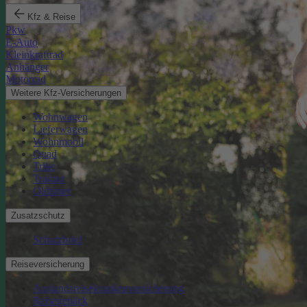
Kfz & Reise
Pkw
E-Auto
Kleinkraftrad
Anhänger
Motorrad
Weitere Kfz-Versicherungen
Wohnwagen
Lieferwagen
Wohnmobil
Quad
Trike
Traktor
Oldtimer
Zusatzschutz
Schutzbrief
Reiseversicherung
Auslandsreisekrankenversicherung
Reisegepäck