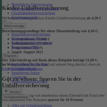
Betriebliche Altersvorsorge
Kinder-Unfallversicherung
Berufsunfähigkeitsversicherung
Grundfähigkeitsversicherung
Krankentagegeld
Mit unserer leistungsstarken Kinder-Unfallversicherung
ab
4,30 €
Altersvorsorge
Berechnungsgrundlage für einen Monatsbeitrag von 4,30 €:
Risikolebensversicherung
Sterbegeldversicherung
Grundsumme:
75.000 €
Betriebliche Altersvorsorge
Vollinvalidität:
375.000 €
Rente ZukunftPlus
Progression:
500 %
Stand:
August 2021
Finanzen
Der Jahresbeitrag auf Basis dieses Beispiels beträgt 51,60 €.
Immobilienfinanzierung
im Monat
sichern Sie Ihr Kind auf seinem Weg durchs Leben ab.
Investmentfonds
Kinder-Unfallversicherung
SmartInvest Junior
Girokonto
Gut zu wissen: Sparen Sie in der
Restschuldversicherung
Unfallversicherung
Service
Bei der Versicherung von mindestens einem Elternteil mit Kind oder
Schadenmeldung
von mindestens vier Personen
sparen Sie 10 Prozent
.
Alles zur Schadenmeldung