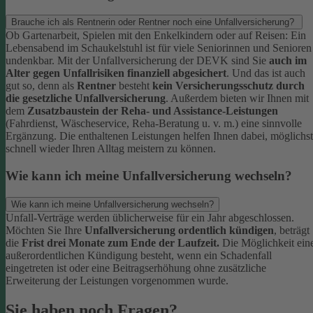
Brauche ich als Rentnerin oder Rentner noch eine Unfallversicherung?
Ob Gartenarbeit, Spielen mit den Enkelkindern oder auf Reisen: Ein
Lebensabend im Schaukelstuhl ist für viele Seniorinnen und Senioren
undenkbar. Mit der Unfallversicherung der DEVK sind Sie
auch im
Alter gegen Unfallrisiken finanziell abgesichert
. Und das ist auch
gut so, denn als
Rentner
besteht
kein Versicherungsschutz durch
die gesetzliche Unfallversicherung
.
Außerdem bieten wir Ihnen mit
dem
Zusatzbaustein der Reha- und Assistance-Leistungen
(Fahrdienst, Wäscheservice, Reha-Beratung u. v. m.) eine sinnvolle
Ergänzung. Die enthaltenen Leistungen helfen Ihnen dabei, möglichst
schnell wieder Ihren Alltag meistern zu können.
Wie kann ich meine Unfallversicherung wechseln?
Wie kann ich meine Unfallversicherung wechseln?
Unfall-Verträge werden üblicherweise für ein Jahr abgeschlossen.
Möchten Sie Ihre
Unfallversicherung ordentlich kündigen
, beträgt
die
Frist drei Monate zum Ende der Laufzeit.
Die Möglichkeit ein
außerordentlichen Kündigung besteht, wenn ein Schadenfall
eingetreten ist oder eine Beitragserhöhung ohne zusätzliche
Erweiterung der Leistungen vorgenommen wurde.
Sie haben noch Fragen?