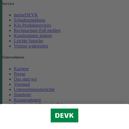
Service
meineDEVK
Schadenmeldung
Kfz-Produktservices
Rechtsschutz-Fall melden
Kundendaten ändern
Leichte Sprache
Vertrag widerrufen
Unternehmen
Karriere
Presse
Das sind wir
Vorstand
Unternehmensberichte
Standorte
Kooperationen
Partnerschaft Deutsche Bahn
Nachhaltigkeit