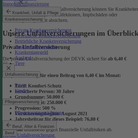
Immobilienfinanzierung
Mit der Junior-Plus-Unfallversicherung können Sie Krankheite
Krankheit, Unfall & Pflege
sowie die Folgen von Infektionen, Impfschäden oder
Krankenversicherung
Vergiftungen mit absichern.
Private Krankenversicherung
Unsere Unfallversicherungen im Überblic
Gesetzliche Krankenversicherung
Betriebliche Krankenversicherung
Private Unfallversicherung
Zusatzversicherungen
Krankentagegeld
Ausland
Die private Unfallversicherung der DEVK sichert Sie
ab
6,40 €
Tiere
Unfallversicherung
Beispielrechnung für einen Beitrag von 6,40 € im Monat:
Privat
Tarif:
Komfort-Schutz
Kinder
versicherte Person:
30 Jahre
Grundsumme:
50.000 €
Pflegeversicherung
Vollinvalidität:
250.000 €
Progression:
500 %
Pflegezusatzversicherung
Versicherungsbeginn:
August 2021
Jahresbeitrag für dieses Beispiel:
76,80 €
Beruf, Alter & Finanzen
im Monat
umfassend gegen finanzielle Unfallrisiken ab.
Beruf
Private Unfallversicherung