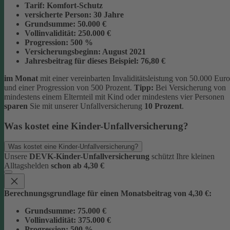
Tarif:
Komfort-Schutz
versicherte Person:
30 Jahre
Grundsumme:
50.000 €
Vollinvalidität:
250.000 €
Progression:
500 %
Versicherungsbeginn:
August 2021
Jahresbeitrag für dieses Beispiel:
76,80 €
im Monat
mit einer vereinbarten Invaliditätsleistung von 50.000 Euro
und einer Progression von 500 Prozent.
Tipp:
Bei Versicherung von
mindestens einem Elternteil mit Kind oder mindestens vier Personen
sparen
Sie mit unserer Unfallversicherung
10 Prozent
.
Was kostet eine Kinder-Unfallversicherung?
Was kostet eine Kinder-Unfallversicherung?
Unsere
DEVK-Kinder-Unfallversicherung
schützt Ihre kleinen
Alltagshelden
schon ab 4,30 €
Berechnungsgrundlage für einen Monatsbeitrag von 4,30 €:
Grundsumme:
75.000 €
Vollinvalidität:
375.000 €
Progression:
500 %