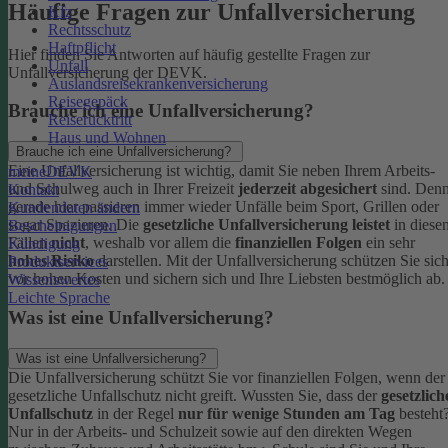
Häufige Fragen zur Unfallversicherung
Kfz
Rechtsschutz
Haftpflicht
Hier finden Sie Antworten auf häufig gestellte Fragen zur
Unfall
Unfallversicherung der DEVK.
Auslandsreisekrankenversicherung
Reisegepäck
Brauche ich eine Unfallversicherung?
Reiserücktritt
Haus und Wohnen
Brauche ich eine Unfallversicherung?
Eine Unfallversicherung ist wichtig, damit Sie neben Ihrem Arbeits-
meineDEVK
und Schulweg auch in Ihrer Freizeit
jederzeit abgesichert
sind. Den
Kontakt
gerade hier passieren immer wieder Unfälle beim Sport, Grillen oder
Kundendaten ändern
sogar Spazieren. Die
gesetzliche Unfallversicherung leistet
in diese
Bescheinigungen
Fällen
nicht
, weshalb vor allem die
finanziellen Folgen
ein sehr
Kündigung
hohes Risiko
darstellen. Mit der Unfallversicherung schützen Sie sic
Produktservices
vor hohen Kosten und sichern sich und Ihre Liebsten bestmöglich ab.
Wissenswertes
Leichte Sprache
Was ist eine Unfallversicherung?
Was ist eine Unfallversicherung?
Die Unfallversicherung schützt Sie vor finanziellen Folgen, wenn der
gesetzliche Unfallschutz nicht greift. Wussten Sie, dass der
gesetzlich
Unfallschutz
in der Regel
nur für wenige Stunden am Tag
besteht
Nur in der Arbeits- und Schulzeit sowie auf den direkten Wegen