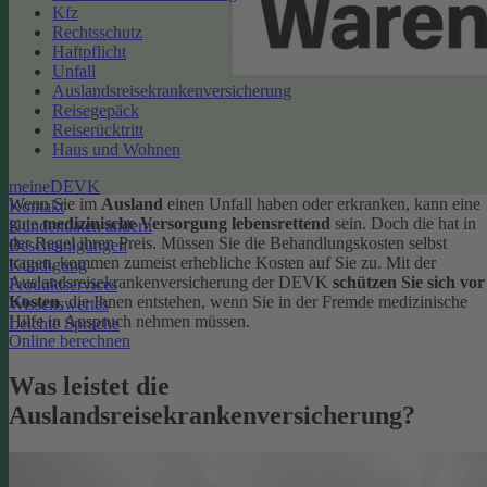
Kfz
Rechtsschutz
Haftpflicht
Unfall
Auslandsreisekrankenversicherung
Reisegepäck
Reiserücktritt
Haus und Wohnen
meineDEVK
Wenn Sie im
Ausland
einen Unfall haben oder erkranken, kann eine
Kontakt
gute
medizinische Versorgung lebensrettend
sein. Doch die hat in
Kundendaten ändern
der Regel ihren Preis. Müssen Sie die Behandlungskosten selbst
Bescheinigungen
tragen, kommen zumeist erhebliche Kosten auf Sie zu. Mit der
Kündigung
Auslandsreisekrankenversicherung der DEVK
schützen Sie sich vor
Produktservices
Kosten
, die Ihnen entstehen, wenn Sie in der Fremde medizinische
Wissenswertes
Hilfe in Anspruch nehmen müssen.
Leichte Sprache
Online berechnen
Was leistet die
Auslandsreisekrankenversicherung?