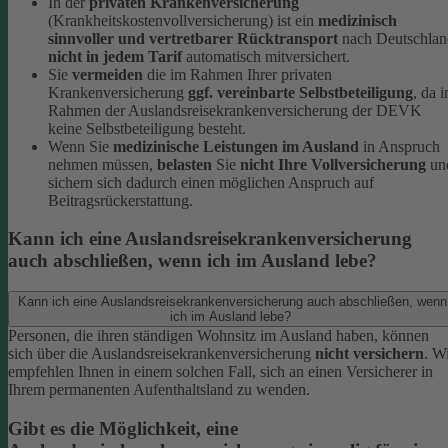
In der
privaten Krankenversicherung
(Krankheitskostenvollversicherung) ist ein
medizinisch
sinnvoller und vertretbarer Rücktransport
nach Deutschlan
nicht in jedem Tarif
automatisch mitversichert.
Sie
vermeiden
die im Rahmen Ihrer privaten
Krankenversicherung
ggf. vereinbarte Selbstbeteiligung
, da 
Rahmen der Auslandsreisekrankenversicherung der DEVK
keine Selbstbeteiligung besteht.
Wenn Sie
medizinische Leistungen im Ausland
in Anspruch
nehmen müssen,
belasten
Sie
nicht Ihre Vollversicherung
un
sichern sich dadurch einen möglichen Anspruch auf
Beitragsrückerstattung.
Kann ich eine Auslandsreisekrankenversicherung
auch abschließen, wenn ich im Ausland lebe?
Kann ich eine Auslandsreisekrankenversicherung auch abschließen, wenn
ich im Ausland lebe?
Personen, die ihren ständigen Wohnsitz im Ausland haben, können
sich über die Auslandsreisekrankenversicherung
nicht versichern
. W
empfehlen Ihnen in einem solchen Fall, sich an einen Versicherer in
Ihrem permanenten Aufenthaltsland zu wenden.
Gibt es die Möglichkeit, eine