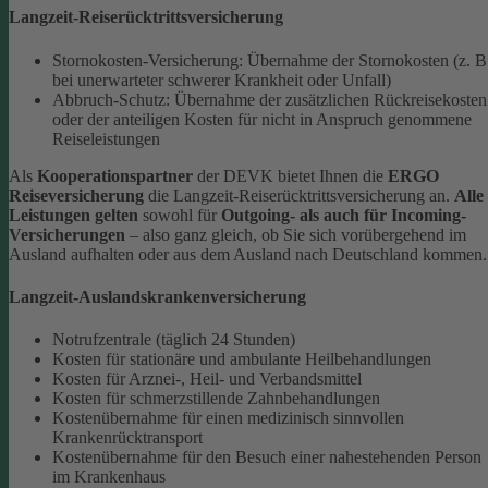
Langzeit-​Reiserücktrittsversicherung
Stornokosten-​Versicherung: Übernahme der Stornokosten (z. B
bei unerwarteter schwerer Krankheit oder Unfall)
Abbruch-​Schutz: Übernahme der zusätzlichen Rückreisekosten
oder der anteiligen Kosten für nicht in Anspruch genommene
Reiseleistungen
Als
Kooperationspartner
der DEVK bietet Ihnen die
ERGO
Reiseversicherung
die Langzeit-​Reiserücktrittsversicherung an.
Alle
Leistungen gelten
sowohl für
Outgoing-​ als auch für Incoming-​
Versicherungen
– also ganz gleich, ob Sie sich vorübergehend im
Ausland aufhalten oder aus dem Ausland nach Deutschland kommen.
Langzeit-​Auslandskrankenversicherung
Notrufzentrale (täglich 24 Stunden)
Kosten für stationäre und ambulante Heilbehandlungen
Kosten für Arznei-, Heil- und Verbandsmittel
Kosten für schmerzstillende Zahnbehandlungen
Kostenübernahme für einen medizinisch sinnvollen
Krankenrücktransport
Kostenübernahme für den Besuch einer nahestehenden Person
im Krankenhaus