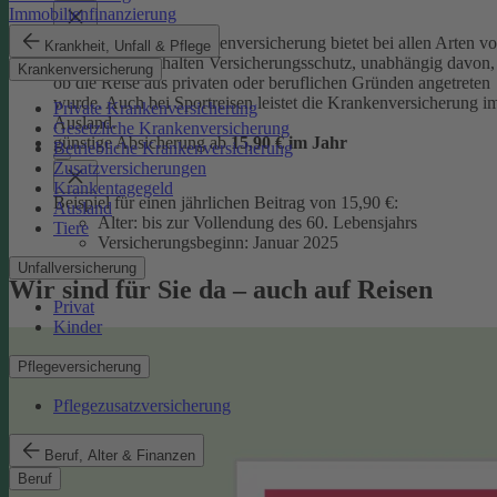
Immobilienfinanzierung
Die Auslandsreisekrankenversicherung bietet bei allen Arten v
Krankheit, Unfall & Pflege
Auslandsaufenthalten Versicherungsschutz, unabhängig davon,
Krankenversicherung
ob die Reise aus privaten oder beruflichen Gründen angetreten
wurde. Auch bei Sportreisen leistet die Krankenversicherung i
Private Krankenversicherung
Ausland.
Gesetzliche Krankenversicherung
günstige Absicherung ab
15,90 € im Jahr
Betriebliche Krankenversicherung
Zusatzversicherungen
Krankentagegeld
Beispiel für einen jährlichen Beitrag von 15,90 €:
Ausland
Alter: bis zur Vollendung des 60. Lebensjahrs
Tiere
Versicherungsbeginn: Januar 2025
Unfallversicherung
Wir sind für Sie da – auch auf Reisen
Privat
Kinder
Pflegeversicherung
Pflegezusatzversicherung
Beruf, Alter & Finanzen
Beruf