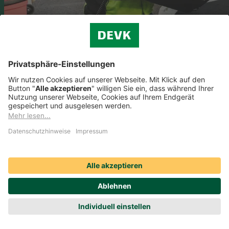
Reisegepäckversicherung
Flug verspätet oder gestrichen? Koffer verschwunden? Wir klären Sie
über Ihre Rechte auf Reisen auf – damit Ihr Urlaub kein Höllentrip
wird.
Mehr erfahren
Ihr Draht zu uns
0800 4-757-757
Gebührenfrei aus dem deutschen Telefonnetz.
Anrufe aus dem Ausland:
+49 221 757-757
Beratung finden
Chat
Jetzt finden, was Sie suchen