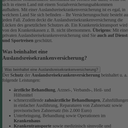
sich in einem Land mit einem Sozialversicherungsabkommen
aufhalten. Mit einer Auslandsreisekrankenversicherung ist es egal, in
welchem Land Sie sich befinden – Ihr Versicherungsschutz besteht au
jeden Fall.
Zudem deckt die Auslandsreisekrankenversicherung die
Lücken des gesetzlichen Schutzes ab. Ein Krankenrücktransport wird
von den Krankenkassen z. B. nicht übernommen.
Übrigens
: Mit eine
privaten Auslandsreisekrankenversicherung sind Sie
auch auf Dienst
und Sportreisen
geschützt.
Was beinhaltet eine
Auslandsreisekrankenversicherung?
Was beinhaltet eine Auslandsreisekrankenversicherung?
Der
Schutz
der
Auslandsreisekrankenversicherung
beinhaltet u. a.
folgende Leistungen:
ärztliche Behandlung
, Arznei-, Verbands-, Heil- und
Hilfsmittel
schmerzstillende
zahnärztliche Behandlungen
, Zahnfüllunge
in einfacher Ausführung, Reparaturen von Zahnersatz sowie
provisorischen Zahnersatz (bis 2.000 Euro)
Unterbringung, Behandlung sowie Operationen im
Krankenhaus
Krankentransporte
sowie medizinisch sinnvolle und