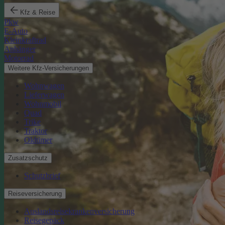
Kfz & Reise
Pkw
E-Auto
Kleinkraftrad
Anhänger
Motorrad
Weitere Kfz-Versicherungen
Wohnwagen
Lieferwagen
Wohnmobil
Quad
Trike
Traktor
Oldtimer
Zusatzschutz
Schutzbrief
Reiseversicherung
Auslandsreisekrankenversicherung
Reisegepäck