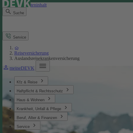
Direkt zum Seiteninhalt
Suche
Service
Reiseversicherung
Auslandsreisekrankenversicherung
meineDEVK
Kfz & Reise
Haftpflicht & Rechtsschutz
Haus & Wohnen
Krankheit, Unfall & Pflege
Beruf, Alter & Finanzen
Service