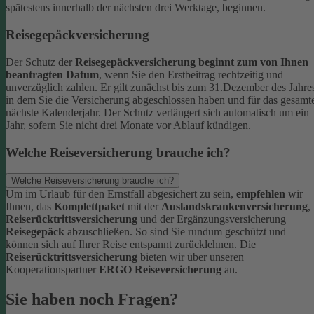
spätestens innerhalb der nächsten drei Werktage, beginnen.
Reisegepäckversicherung
Der Schutz der
Reisegepäckversicherung beginnt zum von Ihnen
beantragten Datum
, wenn Sie den Erstbeitrag rechtzeitig und
unverzüglich zahlen. Er gilt zunächst bis zum 31.Dezember des Jahre
in dem Sie die Versicherung abgeschlossen haben und für das gesamt
nächste Kalenderjahr. Der Schutz verlängert sich automatisch um ein
Jahr, sofern Sie nicht drei Monate vor Ablauf kündigen.
Welche Reiseversicherung brauche ich?
Welche Reiseversicherung brauche ich?
Um im Urlaub für den Ernstfall abgesichert zu sein,
empfehlen
wir
Ihnen, das
Komplettpaket
mit der
Auslandskrankenversicherung
,
Reiserücktrittsversicherung
und der Ergänzungsversicherung
Reisegepäck
abzuschließen. So sind Sie rundum geschützt und
können sich auf Ihrer Reise entspannt zurücklehnen.
Die
Reiserücktrittsversicherung
bieten wir über unseren
Kooperationspartner
ERGO Reiseversicherung
an.
Sie haben noch Fragen?