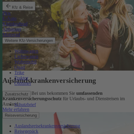
Kfz & Reise
Pkw
E-Auto
Kleinkraftrad
Anhänger
Motorrad
Weitere Kfz-Versicherungen
Wohnwagen
Lieferwagen
Wohnmobil
Quad
Trike
Traktor
Auslandskrankenversicherung
Oldtimer
Sorglos reisen: Bei uns bekommen Sie
umfassenden
Zusatzschutz
Krankenversicherungsschutz
für Urlaubs- und Dienstreisen im
Ausland.
Schutzbrief
Mehr erfahren
Reiseversicherung
Auslandsreisekrankenversicherung
Reisegepäck