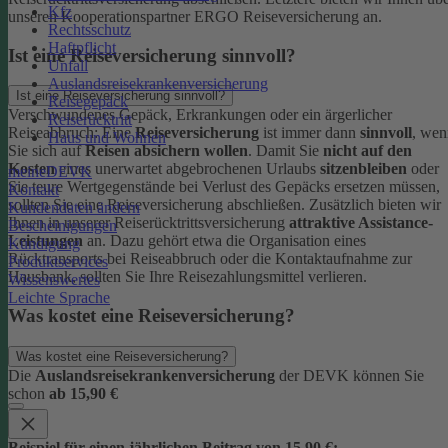
Kfz
unseren Kooperationspartner ERGO Reiseversicherung an.
Rechtsschutz
Haftpflicht
Ist eine Reiseversicherung sinnvoll?
Unfall
Auslandsreisekrankenversicherung
Ist eine Reiseversicherung sinnvoll?
Reisegepäck
Verschwundenes Gepäck, Erkrankungen oder ein ärgerlicher
Reiserücktritt
Reiseabbruch: Eine
Reiseversicherung
ist immer dann
sinnvoll
, wen
Haus und Wohnen
Sie sich auf
Reisen absichern wollen
.
Damit Sie
nicht auf den
Kosten
eines unerwartet abgebrochenen Urlaubs
sitzenbleiben
oder
meineDEVK
Sie teure Wertgegenstände bei Verlust des Gepäcks ersetzen müssen,
Kontakt
sollten Sie eine Reiseversicherung abschließen.
Zusätzlich bieten wir
Kundendaten ändern
Ihnen in unserer Reiserücktrittsversicherung
attraktive Assistance-
Bescheinigungen
Leistungen
an. Dazu gehört etwa die Organisation eines
Kündigung
Rücktransports bei Reiseabbruch oder die Kontaktaufnahme zur
Produktservices
Hausbank, sollten Sie Ihre Reisezahlungsmittel verlieren.
Wissenswertes
Leichte Sprache
Was kostet eine Reiseversicherung?
Was kostet eine Reiseversicherung?
Die
Auslandsreisekrankenversicherung
der DEVK können Sie
schon
ab 15,90 €
Beispiel für einen jährlichen Beitrag von 15,90 €: