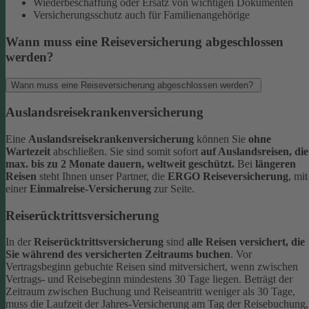
Wiederbeschaffung oder Ersatz von wichtigen Dokumenten
Versicherungsschutz auch für Familienangehörige
Wann muss eine Reiseversicherung abgeschlossen
werden?
Wann muss eine Reiseversicherung abgeschlossen werden?
Auslandsreisekrankenversicherung
Eine
Auslandsreisekrankenversicherung
können Sie
ohne
Wartezeit
abschließen. Sie sind somit sofort
auf Auslandsreisen, die
max. bis zu 2 Monate dauern, weltweit geschützt.
Bei
längeren
Reisen
steht Ihnen unser Partner, die
ERGO Reiseversicherung
, mit
einer
Einmalreise-Versicherung
zur Seite.
Reiserücktrittsversicherung
In der
Reiserücktrittsversicherung
sind
alle Reisen versichert, die
Sie während des versicherten Zeitraums buchen
.
Vor
Vertragsbeginn gebuchte Reisen sind mitversichert, wenn zwischen
Vertrags- und Reisebeginn mindestens 30 Tage liegen.
Beträgt der
Zeitraum zwischen Buchung und Reiseantritt weniger als 30 Tage,
muss die Laufzeit der Jahres-Versicherung am Tag der Reisebuchung,