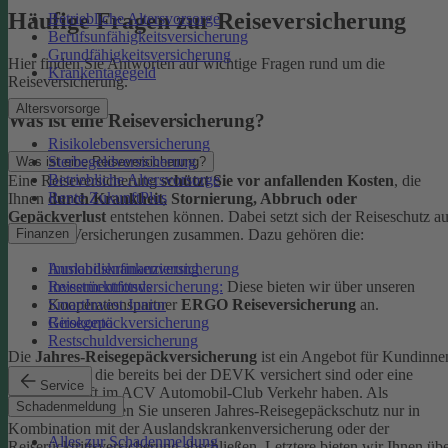
Häufige Fragen zur Reiseversicherung
Betriebliche Altersvorsorge
Berufsunfähigkeitsversicherung
Grundfähigkeitsversicherung
Hier finden Sie Antworten auf wichtige Fragen rund um die
Krankentagegeld
Reiseversicherung.
Altersvorsorge
Was ist eine Reiseversicherung?
Risikolebensversicherung
Sterbegeldversicherung
Was ist eine Reiseversicherung?
Betriebliche Altersvorsorge
Eine Reiseversicherung
schützt Sie vor anfallenden Kosten
, die
Rente ZukunftPlus
Ihnen
durch Krankheit, Stornierung, Abbruch oder
Gepäckverlust
entstehen können. Dabei setzt sich der Reiseschutz a
mehreren Versicherungen zusammen. Dazu gehören die:
Finanzen
Auslandskrankenversicherung
Immobilienfinanzierung
Reiserücktrittsversicherung:
Diese bieten wir über unseren
Investmentfonds
Kooperationspartner
ERGO Reiseversicherung
an.
SmartInvest Junior
Reisegepäckversicherung
Girokonto
Restschuldversicherung
Die
Jahres-Reisegepäckversicherung
ist ein Angebot für Kundinne
und Kunden, die bereits bei der DEVK versichert sind oder eine
Service
Mitgliedschaft im ACV Automobil-Club Verkehr haben.
Als
Schadenmeldung
Neukund:in können Sie unseren Jahres-Reisegepäckschutz nur in
Kombination mit der Auslandskrankenversicherung oder der
Alles zur Schadenmeldung
Reiserücktrittsversicherung abschließen. Letztere bieten wir Ihnen üb