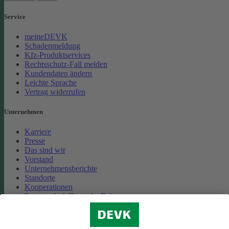
Service
meineDEVK
Schadenmeldung
Kfz-Produktservices
Rechtsschutz-Fall melden
Kundendaten ändern
Leichte Sprache
Vertrag widerrufen
Unternehmen
Karriere
Presse
Das sind wir
Vorstand
Unternehmensberichte
Standorte
Kooperationen
Partnerschaft Deutsche Bahn
Nachhaltigkeit