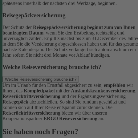
spätestens innerhalb der nächsten drei Werktage, beginnen.
Reisegepäckversicherung
Der Schutz der
Reisegepäckversicherung beginnt zum von Ihnen
beantragten Datum
, wenn Sie den Erstbeitrag rechtzeitig und
unverzüglich zahlen. Er gilt zunächst bis zum 31.Dezember des Jahre
in dem Sie die Versicherung abgeschlossen haben und für das gesamt
nächste Kalenderjahr. Der Schutz verlängert sich automatisch um ein
Jahr, sofern Sie nicht drei Monate vor Ablauf kündigen.
Welche Reiseversicherung brauche ich?
Welche Reiseversicherung brauche ich?
Um im Urlaub für den Ernstfall abgesichert zu sein,
empfehlen
wir
Ihnen, das
Komplettpaket
mit der
Auslandskrankenversicherung
,
Reiserücktrittsversicherung
und der Ergänzungsversicherung
Reisegepäck
abzuschließen. So sind Sie rundum geschützt und
können sich auf Ihrer Reise entspannt zurücklehnen.
Die
Reiserücktrittsversicherung
bieten wir über unseren
Kooperationspartner
ERGO Reiseversicherung
an.
Sie haben noch Fragen?