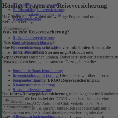
Häufige Fragen zur Reiseversicherung
Betriebliche Altersvorsorge
Berufsunfähigkeitsversicherung
Grundfähigkeitsversicherung
Hier finden Sie Antworten auf wichtige Fragen rund um die
Krankentagegeld
Reiseversicherung.
Altersvorsorge
Was ist eine Reiseversicherung?
Risikolebensversicherung
Sterbegeldversicherung
Was ist eine Reiseversicherung?
Betriebliche Altersvorsorge
Eine Reiseversicherung
schützt Sie vor anfallenden Kosten
, die
Rente ZukunftPlus
Ihnen
durch Krankheit, Stornierung, Abbruch oder
Gepäckverlust
entstehen können. Dabei setzt sich der Reiseschutz a
mehreren Versicherungen zusammen. Dazu gehören die:
Finanzen
Auslandskrankenversicherung
Immobilienfinanzierung
Reiserücktrittsversicherung:
Diese bieten wir über unseren
Investmentfonds
Kooperationspartner
ERGO Reiseversicherung
an.
SmartInvest Junior
Reisegepäckversicherung
Girokonto
Restschuldversicherung
Die
Jahres-Reisegepäckversicherung
ist ein Angebot für Kundinne
und Kunden, die bereits bei der DEVK versichert sind oder eine
Service
Mitgliedschaft im ACV Automobil-Club Verkehr haben.
Als
Schadenmeldung
Neukund:in können Sie unseren Jahres-Reisegepäckschutz nur in
Kombination mit der Auslandskrankenversicherung oder der
Alles zur Schadenmeldung
Reiserücktrittsversicherung abschließen. Letztere bieten wir Ihnen üb