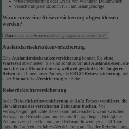
Wiederbeschaffung oder Ersatz von wichtigen Dokumenten
Versicherungsschutz auch für Familienangehörige
Wann muss eine Reiseversicherung abgeschlossen
werden?
Wann muss eine Reiseversicherung abgeschlossen werden?
Auslandsreisekrankenversicherung
Eine
Auslandsreisekrankenversicherung
können Sie
ohne
Wartezeit
abschließen. Sie sind somit sofort
auf Auslandsreisen, die
max. bis zu 2 Monate dauern, weltweit geschützt.
Bei
längeren
Reisen
steht Ihnen unser Partner, die
ERGO Reiseversicherung
, mit
einer
Einmalreise-Versicherung
zur Seite.
Reiserücktrittsversicherung
In der
Reiserücktrittsversicherung
sind
alle Reisen versichert, die
Sie während des versicherten Zeitraums buchen
.
Vor
Vertragsbeginn gebuchte Reisen sind mitversichert, wenn zwischen
Vertrags- und Reisebeginn mindestens 30 Tage liegen.
Beträgt der
Zeitraum zwischen Buchung und Reiseantritt weniger als 30 Tage,
muss die Laufzeit der Jahres-Versicherung am Tag der Reisebuchung,