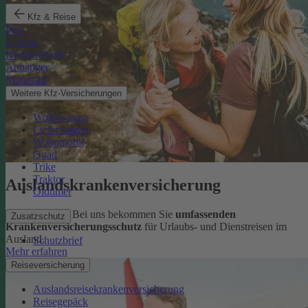
Kfz & Reise
Pkw
E-Auto
Kleinkraftrad
Anhänger
Motorrad
Weitere Kfz-Versicherungen
Wohnwagen
Lieferwagen
Wohnmobil
Quad
Trike
Traktor
Auslandskrankenversicherung
Oldtimer
Sorglos reisen: Bei uns bekommen Sie
umfassenden
Zusatzschutz
Krankenversicherungsschutz
für Urlaubs- und Dienstreisen im
Ausland.
Schutzbrief
Mehr erfahren
Reiseversicherung
Auslandsreisekrankenversicherung
Reisegepäck