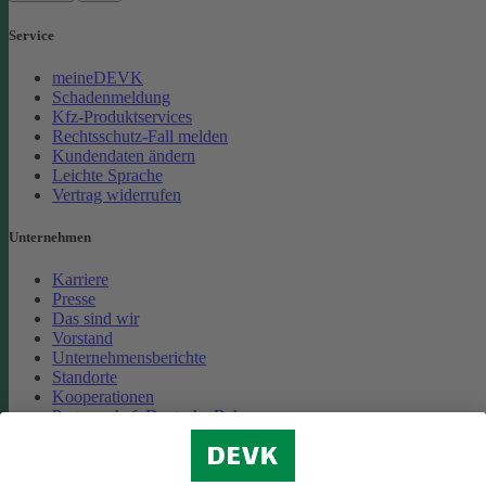
Service
meineDEVK
Schadenmeldung
Kfz-Produktservices
Rechtsschutz-Fall melden
Kundendaten ändern
Leichte Sprache
Vertrag widerrufen
Unternehmen
Karriere
Presse
Das sind wir
Vorstand
Unternehmensberichte
Standorte
Kooperationen
Partnerschaft Deutsche Bahn
Nachhaltigkeit