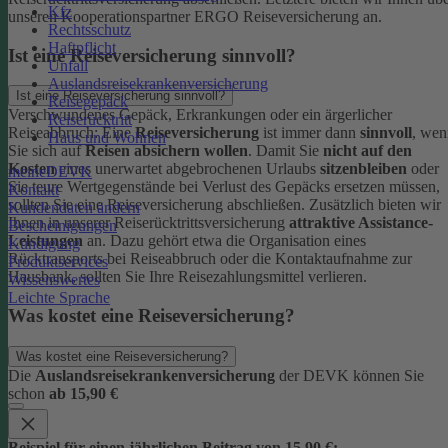
Kfz
unseren Kooperationspartner ERGO Reiseversicherung an.
Rechtsschutz
Haftpflicht
Ist eine Reiseversicherung sinnvoll?
Unfall
Auslandsreisekrankenversicherung
Ist eine Reiseversicherung sinnvoll?
Reisegepäck
Verschwundenes Gepäck, Erkrankungen oder ein ärgerlicher
Reiserücktritt
Reiseabbruch: Eine
Reiseversicherung
ist immer dann
sinnvoll
, wen
Haus und Wohnen
Sie sich auf
Reisen absichern wollen
.
Damit Sie
nicht auf den
Kosten
eines unerwartet abgebrochenen Urlaubs
sitzenbleiben
oder
meineDEVK
Sie teure Wertgegenstände bei Verlust des Gepäcks ersetzen müssen,
Kontakt
sollten Sie eine Reiseversicherung abschließen.
Zusätzlich bieten wir
Kundendaten ändern
Ihnen in unserer Reiserücktrittsversicherung
attraktive Assistance-
Bescheinigungen
Leistungen
an. Dazu gehört etwa die Organisation eines
Kündigung
Rücktransports bei Reiseabbruch oder die Kontaktaufnahme zur
Produktservices
Hausbank, sollten Sie Ihre Reisezahlungsmittel verlieren.
Wissenswertes
Leichte Sprache
Was kostet eine Reiseversicherung?
Was kostet eine Reiseversicherung?
Die
Auslandsreisekrankenversicherung
der DEVK können Sie
schon
ab 15,90 €
Beispiel für einen jährlichen Beitrag von 15,90 €: