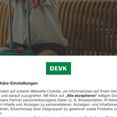
ützt
Sie die
Reiserücktrittsversicherung der ERGO Reiseversicher