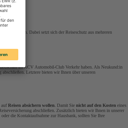
stehen können. Dabei setzt sich der Reiseschutz aus mehreren
tgliedschaft im ACV Automobil-Club Verkehr haben.
Als Neukund:in
 abschließen. Letztere bieten wir Ihnen über unseren
h auf
Reisen absichern wollen
.
Damit Sie
nicht auf den Kosten
eines
 Reiseversicherung abschließen.
Zusätzlich bieten wir Ihnen in unserer
 oder die Kontaktaufnahme zur Hausbank, sollten Sie Ihre