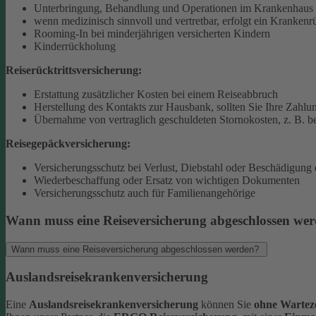
Unterbringung, Behandlung und Operationen im Krankenhaus 
wenn medizinisch sinnvoll und vertretbar, erfolgt ein Krankenr
Rooming-In bei minderjährigen versicherten Kindern
Kinderrückholung
Reiserücktrittsversicherung:
Erstattung zusätzlicher Kosten bei einem Reiseabbruch
Herstellung des Kontakts zur Hausbank, sollten Sie Ihre Zahlun
Übernahme von vertraglich geschuldeten Stornokosten, z. B. be
Reisegepäckversicherung:
Versicherungsschutz bei Verlust, Diebstahl oder Beschädigung
Wiederbeschaffung oder Ersatz von wichtigen Dokumenten
Versicherungsschutz auch für Familienangehörige
Wann muss eine Reiseversicherung abgeschlossen we
Wann muss eine Reiseversicherung abgeschlossen werden?
Auslandsreisekrankenversicherung
Eine
Auslandsreisekrankenversicherung
können Sie
ohne Warteze