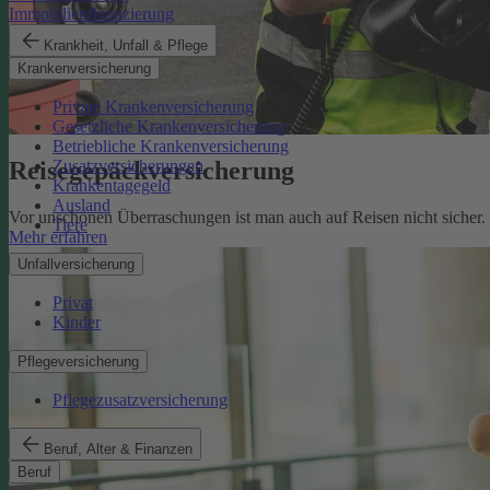
Immobilienfinanzierung
Krankheit, Unfall & Pflege
Krankenversicherung
Private Krankenversicherung
Gesetzliche Krankenversicherung
Betriebliche Krankenversicherung
Reisegepäckversicherung
Zusatzversicherungen
Krankentagegeld
Ausland
Vor unschönen Überraschungen ist man auch auf Reisen nicht sicher
Tiere
Mehr erfahren
Unfallversicherung
Privat
Kinder
Pflegeversicherung
Pflegezusatzversicherung
Beruf, Alter & Finanzen
Beruf