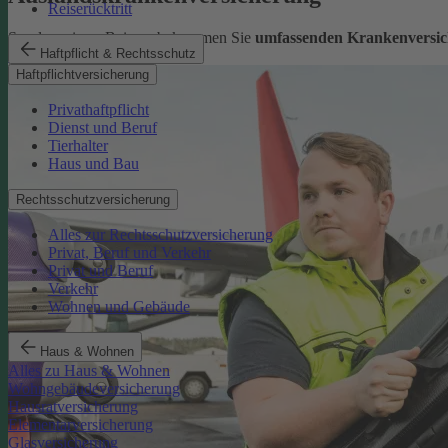
Reiserücktritt
Sorglos reisen: Bei uns bekommen Sie
umfassenden Krankenversic
Haftpflicht & Rechtsschutz
Mehr erfahren
Haftpflichtversicherung
Privathaftpflicht
Dienst und Beruf
Tierhalter
Haus und Bau
Rechtsschutzversicherung
Alles zur Rechtsschutzversicherung
Privat, Beruf und Verkehr
Privat und Beruf
Verkehr
Wohnen und Gebäude
Haus & Wohnen
Alles zu Haus & Wohnen
Wohngebäudeversicherung
Hausratversicherung
Elementarversicherung
Glasversicherung