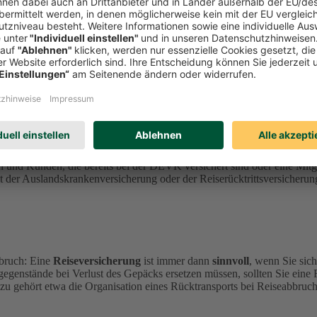
sicherung.
nen
durch Krankheit, Stornierung, Abbruch oder Gepäckverlust
ent
perationspartner
ERGO Reiseversicherung
an.
n und Kunden, die bereits bei der DEVK versichert sind oder eine Mi
der Auslandskrankenversicherung oder der Reiserücktrittsversicherung
bruch: Eine
Reiseversicherung
ist immer dann
sinnvoll
, wenn Sie sic
gegenstände bei Verlust des Gepäcks ersetzen müssen, sollten Sie eine
zu gehört etwa die Organisation eines Rücktransports bei Reiseabbruch