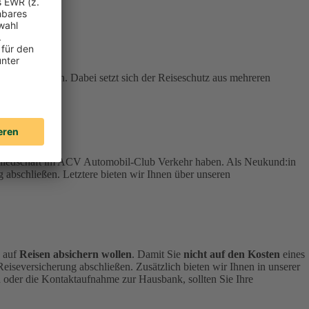
stehen können. Dabei setzt sich der Reiseschutz aus mehreren
tgliedschaft im ACV Automobil-Club Verkehr haben.
Als Neukund:in
 abschließen. Letztere bieten wir Ihnen über unseren
h auf
Reisen absichern wollen
.
Damit Sie
nicht auf den Kosten
eines
 Reiseversicherung abschließen.
Zusätzlich bieten wir Ihnen in unserer
 oder die Kontaktaufnahme zur Hausbank, sollten Sie Ihre