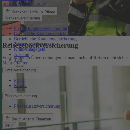
Immobilienfinanzierung
Krankheit, Unfall & Pflege
Krankenversicherung
Private Krankenversicherung
Gesetzliche Krankenversicherung
Betriebliche Krankenversicherung
Reisegepäckversicherung
Zusatzversicherungen
Krankentagegeld
Ausland
Vor unschönen Überraschungen ist man auch auf Reisen nicht sicher
Tiere
Mehr erfahren
Unfallversicherung
Privat
Kinder
Pflegeversicherung
Pflegezusatzversicherung
Beruf, Alter & Finanzen
Beruf