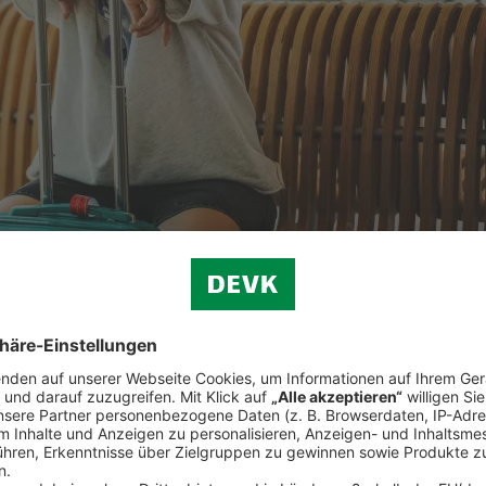
ützt
Sie die
Reiserücktrittsversicherung der ERGO Reiseversicher