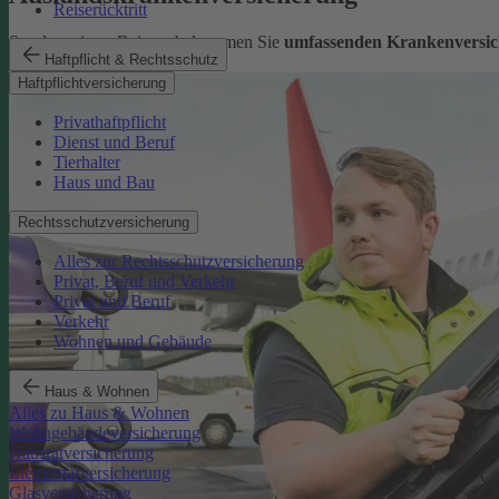
Reiserücktritt
Sorglos reisen: Bei uns bekommen Sie
umfassenden Krankenversic
Haftpflicht & Rechtsschutz
Mehr erfahren
Haftpflichtversicherung
Privathaftpflicht
Dienst und Beruf
Tierhalter
Haus und Bau
Rechtsschutzversicherung
Alles zur Rechtsschutzversicherung
Privat, Beruf und Verkehr
Privat und Beruf
Verkehr
Wohnen und Gebäude
Haus & Wohnen
Alles zu Haus & Wohnen
Wohngebäudeversicherung
Hausratversicherung
Elementarversicherung
Glasversicherung