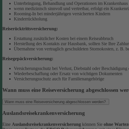
Unterbringung, Behandlung und Operationen im Krankenhaus 
wenn medizinisch sinnvoll und vertretbar, erfolgt ein Krankenr
Rooming-In bei minderjährigen versicherten Kindern
Kinderrückholung
Reiserücktrittsversicherung:
Erstattung zusätzlicher Kosten bei einem Reiseabbruch
Herstellung des Kontakts zur Hausbank, sollten Sie Ihre Zahlun
Übernahme von vertraglich geschuldeten Stornokosten, z. B. be
Reisegepäckversicherung:
Versicherungsschutz bei Verlust, Diebstahl oder Beschädigung
Wiederbeschaffung oder Ersatz von wichtigen Dokumenten
Versicherungsschutz auch für Familienangehörige
Wann muss eine Reiseversicherung abgeschlossen we
Wann muss eine Reiseversicherung abgeschlossen werden?
Auslandsreisekrankenversicherung
Eine
Auslandsreisekrankenversicherung
können Sie
ohne Warteze