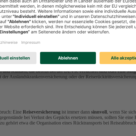
sicherung.
nen
durch Krankheit, Stornierung, Abbruch oder Gepäckverlust
ent
perationspartner
ERGO Reiseversicherung
an.
n und Kunden, die bereits bei der DEVK versichert sind oder eine Mi
der Auslandskrankenversicherung oder der Reiserücktrittsversicherung
bruch: Eine
Reiseversicherung
ist immer dann
sinnvoll
, wenn Sie sic
gegenstände bei Verlust des Gepäcks ersetzen müssen, sollten Sie eine
zu gehört etwa die Organisation eines Rücktransports bei Reiseabbruch