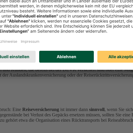
sicherung.
nen
durch Krankheit, Stornierung, Abbruch oder Gepäckverlust
ent
perationspartner
ERGO Reiseversicherung
an.
n und Kunden, die bereits bei der DEVK versichert sind oder eine Mi
der Auslandskrankenversicherung oder der Reiserücktrittsversicherung
bruch: Eine
Reiseversicherung
ist immer dann
sinnvoll
, wenn Sie sic
gegenstände bei Verlust des Gepäcks ersetzen müssen, sollten Sie eine
zu gehört etwa die Organisation eines Rücktransports bei Reiseabbruch