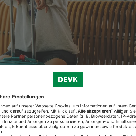
ützt
Sie die
Reiserücktrittsversicherung der ERGO Reiseversicher