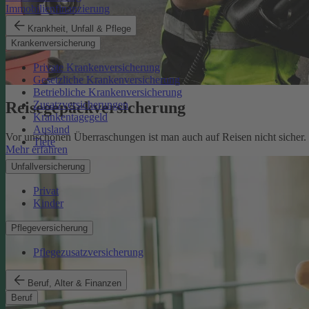
Immobilienfinanzierung
Krankheit, Unfall & Pflege
Krankenversicherung
Private Krankenversicherung
Gesetzliche Krankenversicherung
Betriebliche Krankenversicherung
Reisegepäckversicherung
Zusatzversicherungen
Krankentagegeld
Ausland
Vor unschönen Überraschungen ist man auch auf Reisen nicht sicher
Tiere
Mehr erfahren
Unfallversicherung
Privat
Kinder
Pflegeversicherung
Pflegezusatzversicherung
Beruf, Alter & Finanzen
Beruf