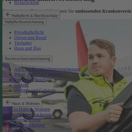
Reiserücktritt
Sorglos reisen: Bei uns bekommen Sie
umfassenden Krankenversic
Haftpflicht & Rechtsschutz
Mehr erfahren
Haftpflichtversicherung
Privathaftpflicht
Dienst und Beruf
Tierhalter
Haus und Bau
Rechtsschutzversicherung
Alles zur Rechtsschutzversicherung
Privat, Beruf und Verkehr
Privat und Beruf
Verkehr
Wohnen und Gebäude
Haus & Wohnen
Alles zu Haus & Wohnen
Wohngebäudeversicherung
Hausratversicherung
Elementarversicherung
Glasversicherung