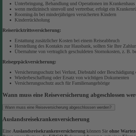
Unterbringung, Behandlung und Operationen im Krankenhaus 
wenn medizinisch sinnvoll und vertretbar, erfolgt ein Krankenr
Rooming-In bei minderjährigen versicherten Kindern
Kinderrückholung
Reiserücktrittsversicherung:
Erstattung zusätzlicher Kosten bei einem Reiseabbruch
Herstellung des Kontakts zur Hausbank, sollten Sie Ihre Zahlun
Übernahme von vertraglich geschuldeten Stornokosten, z. B. be
Reisegepäckversicherung:
Versicherungsschutz bei Verlust, Diebstahl oder Beschädigung
Wiederbeschaffung oder Ersatz von wichtigen Dokumenten
Versicherungsschutz auch für Familienangehörige
Wann muss eine Reiseversicherung abgeschlossen we
Wann muss eine Reiseversicherung abgeschlossen werden?
Auslandsreisekrankenversicherung
Eine
Auslandsreisekrankenversicherung
können Sie
ohne Warteze