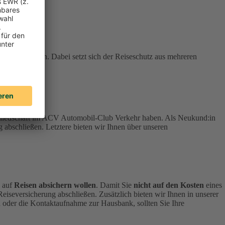
stehen können. Dabei setzt sich der Reiseschutz aus mehreren
tgliedschaft im ACV Automobil-Club Verkehr haben.
Als Neukund:in
 abschließen. Letztere bieten wir Ihnen über unseren
h auf
Reisen absichern wollen
.
Damit Sie
nicht auf den Kosten
eines
 Reiseversicherung abschließen.
Zusätzlich bieten wir Ihnen in unserer
 oder die Kontaktaufnahme zur Hausbank, sollten Sie Ihre