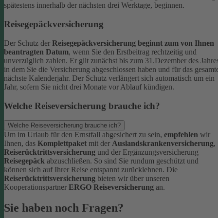
spätestens innerhalb der nächsten drei Werktage, beginnen.
Reisegepäckversicherung
Der Schutz der
Reisegepäckversicherung beginnt zum von Ihnen
beantragten Datum
, wenn Sie den Erstbeitrag rechtzeitig und
unverzüglich zahlen. Er gilt zunächst bis zum 31.Dezember des Jahre
in dem Sie die Versicherung abgeschlossen haben und für das gesamt
nächste Kalenderjahr. Der Schutz verlängert sich automatisch um ein
Jahr, sofern Sie nicht drei Monate vor Ablauf kündigen.
Welche Reiseversicherung brauche ich?
Welche Reiseversicherung brauche ich?
Um im Urlaub für den Ernstfall abgesichert zu sein,
empfehlen
wir
Ihnen, das
Komplettpaket
mit der
Auslandskrankenversicherung
,
Reiserücktrittsversicherung
und der Ergänzungsversicherung
Reisegepäck
abzuschließen. So sind Sie rundum geschützt und
können sich auf Ihrer Reise entspannt zurücklehnen.
Die
Reiserücktrittsversicherung
bieten wir über unseren
Kooperationspartner
ERGO Reiseversicherung
an.
Sie haben noch Fragen?