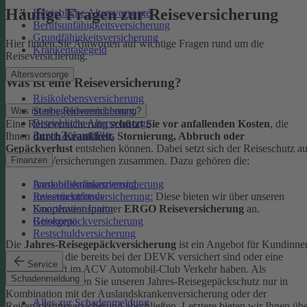
Häufige Fragen zur Reiseversicherung
Betriebliche Altersvorsorge
Berufsunfähigkeitsversicherung
Grundfähigkeitsversicherung
Hier finden Sie Antworten auf wichtige Fragen rund um die
Krankentagegeld
Reiseversicherung.
Altersvorsorge
Was ist eine Reiseversicherung?
Risikolebensversicherung
Sterbegeldversicherung
Was ist eine Reiseversicherung?
Betriebliche Altersvorsorge
Eine Reiseversicherung
schützt Sie vor anfallenden Kosten
, die
Rente ZukunftPlus
Ihnen
durch Krankheit, Stornierung, Abbruch oder
Gepäckverlust
entstehen können. Dabei setzt sich der Reiseschutz a
mehreren Versicherungen zusammen. Dazu gehören die:
Finanzen
Auslandskrankenversicherung
Immobilienfinanzierung
Reiserücktrittsversicherung:
Diese bieten wir über unseren
Investmentfonds
Kooperationspartner
ERGO Reiseversicherung
an.
SmartInvest Junior
Reisegepäckversicherung
Girokonto
Restschuldversicherung
Die
Jahres-Reisegepäckversicherung
ist ein Angebot für Kundinne
und Kunden, die bereits bei der DEVK versichert sind oder eine
Service
Mitgliedschaft im ACV Automobil-Club Verkehr haben.
Als
Schadenmeldung
Neukund:in können Sie unseren Jahres-Reisegepäckschutz nur in
Kombination mit der Auslandskrankenversicherung oder der
Alles zur Schadenmeldung
Reiserücktrittsversicherung abschließen. Letztere bieten wir Ihnen üb