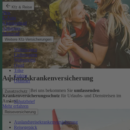
Kfz & Reise
Pkw
E-Auto
Kleinkraftrad
Anhänger
Motorrad
Weitere Kfz-Versicherungen
Wohnwagen
Lieferwagen
Wohnmobil
Quad
Trike
Traktor
Auslandskrankenversicherung
Oldtimer
Sorglos reisen: Bei uns bekommen Sie
umfassenden
Zusatzschutz
Krankenversicherungsschutz
für Urlaubs- und Dienstreisen im
Ausland.
Schutzbrief
Mehr erfahren
Reiseversicherung
Auslandsreisekrankenversicherung
Reisegepäck