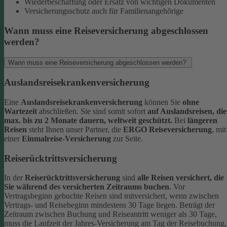
Wiederbeschaffung oder Ersatz von wichtigen Dokumenten
Versicherungsschutz auch für Familienangehörige
Wann muss eine Reiseversicherung abgeschlossen
werden?
Wann muss eine Reiseversicherung abgeschlossen werden?
Auslandsreisekrankenversicherung
Eine
Auslandsreisekrankenversicherung
können Sie
ohne
Wartezeit
abschließen. Sie sind somit sofort
auf Auslandsreisen, die
max. bis zu 2 Monate dauern, weltweit geschützt.
Bei
längeren
Reisen
steht Ihnen unser Partner, die
ERGO Reiseversicherung
, mit
einer
Einmalreise-Versicherung
zur Seite.
Reiserücktrittsversicherung
In der
Reiserücktrittsversicherung
sind
alle Reisen versichert, die
Sie während des versicherten Zeitraums buchen
.
Vor
Vertragsbeginn gebuchte Reisen sind mitversichert, wenn zwischen
Vertrags- und Reisebeginn mindestens 30 Tage liegen.
Beträgt der
Zeitraum zwischen Buchung und Reiseantritt weniger als 30 Tage,
muss die Laufzeit der Jahres-Versicherung am Tag der Reisebuchung,