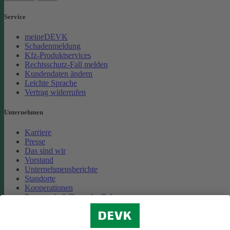
Service
meineDEVK
Schadenmeldung
Kfz-Produktservices
Rechtsschutz-Fall melden
Kundendaten ändern
Leichte Sprache
Vertrag widerrufen
Unternehmen
Karriere
Presse
Das sind wir
Vorstand
Unternehmensberichte
Standorte
Kooperationen
Partnerschaft Deutsche Bahn
Nachhaltigkeit