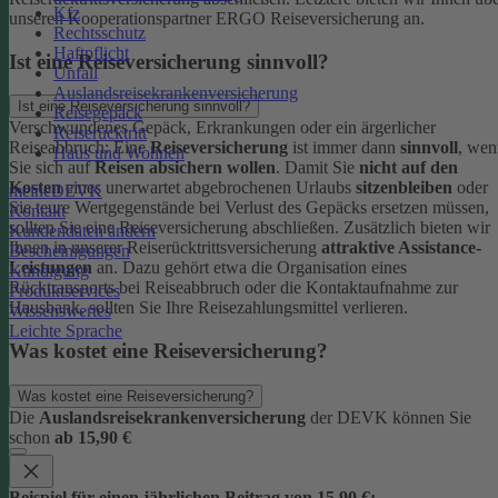
Kfz
unseren Kooperationspartner ERGO Reiseversicherung an.
Rechtsschutz
Haftpflicht
Ist eine Reiseversicherung sinnvoll?
Unfall
Auslandsreisekrankenversicherung
Ist eine Reiseversicherung sinnvoll?
Reisegepäck
Verschwundenes Gepäck, Erkrankungen oder ein ärgerlicher
Reiserücktritt
Reiseabbruch: Eine
Reiseversicherung
ist immer dann
sinnvoll
, wen
Haus und Wohnen
Sie sich auf
Reisen absichern wollen
.
Damit Sie
nicht auf den
Kosten
eines unerwartet abgebrochenen Urlaubs
sitzenbleiben
oder
meineDEVK
Sie teure Wertgegenstände bei Verlust des Gepäcks ersetzen müssen,
Kontakt
sollten Sie eine Reiseversicherung abschließen.
Zusätzlich bieten wir
Kundendaten ändern
Ihnen in unserer Reiserücktrittsversicherung
attraktive Assistance-
Bescheinigungen
Leistungen
an. Dazu gehört etwa die Organisation eines
Kündigung
Rücktransports bei Reiseabbruch oder die Kontaktaufnahme zur
Produktservices
Hausbank, sollten Sie Ihre Reisezahlungsmittel verlieren.
Wissenswertes
Leichte Sprache
Was kostet eine Reiseversicherung?
Was kostet eine Reiseversicherung?
Die
Auslandsreisekrankenversicherung
der DEVK können Sie
schon
ab 15,90 €
Beispiel für einen jährlichen Beitrag von 15,90 €: