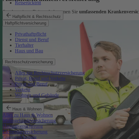
Reiserücktritt
Sorglos reisen: Bei uns bekommen Sie
umfassenden Krankenversic
Haftpflicht & Rechtsschutz
Mehr erfahren
Haftpflichtversicherung
Privathaftpflicht
Dienst und Beruf
Tierhalter
Haus und Bau
Rechtsschutzversicherung
Alles zur Rechtsschutzversicherung
Privat, Beruf und Verkehr
Privat und Beruf
Verkehr
Wohnen und Gebäude
Haus & Wohnen
Alles zu Haus & Wohnen
Wohngebäudeversicherung
Hausratversicherung
Elementarversicherung
Glasversicherung