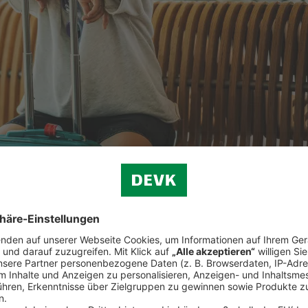
ützt
Sie die
Reiserücktrittsversicherung der ERGO Reiseversicher