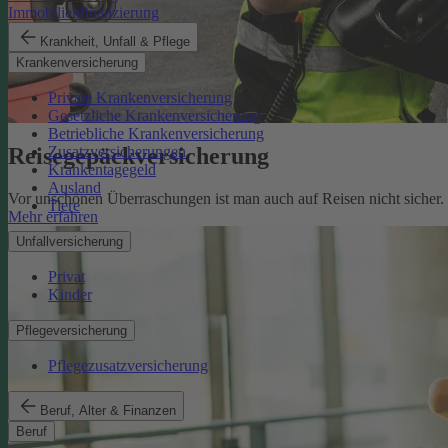
Immobilienfinanzierung
Krankheit, Unfall & Pflege
Krankenversicherung
Private Krankenversicherung
Gesetzliche Krankenversicherung
Betriebliche Krankenversicherung
Reisegepäckversicherung
Zusatzversicherungen
Krankentagegeld
Ausland
Vor unschönen Überraschungen ist man auch auf Reisen nicht sicher
Tiere
Mehr erfahren
Unfallversicherung
Privat
Kinder
Pflegeversicherung
Pflegezusatzversicherung
Beruf, Alter & Finanzen
Beruf