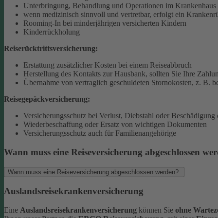
Unterbringung, Behandlung und Operationen im Krankenhaus 
wenn medizinisch sinnvoll und vertretbar, erfolgt ein Krankenr
Rooming-In bei minderjährigen versicherten Kindern
Kinderrückholung
Reiserücktrittsversicherung:
Erstattung zusätzlicher Kosten bei einem Reiseabbruch
Herstellung des Kontakts zur Hausbank, sollten Sie Ihre Zahlun
Übernahme von vertraglich geschuldeten Stornokosten, z. B. be
Reisegepäckversicherung:
Versicherungsschutz bei Verlust, Diebstahl oder Beschädigung
Wiederbeschaffung oder Ersatz von wichtigen Dokumenten
Versicherungsschutz auch für Familienangehörige
Wann muss eine Reiseversicherung abgeschlossen we
Wann muss eine Reiseversicherung abgeschlossen werden?
Auslandsreisekrankenversicherung
Eine
Auslandsreisekrankenversicherung
können Sie
ohne Warteze