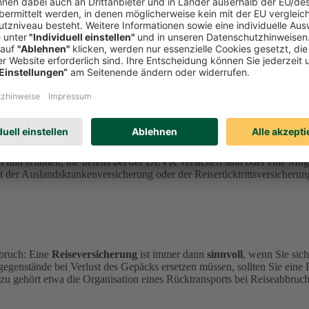
sicherung.
nen
durch Krankheit, Stornierung, Abbruch oder Gepäckverlust
ent
perationspartner
ERGO Reiseversicherung
an.
n und Kunden, die bereits bei der DEVK versichert sind oder eine Mi
der Auslandskrankenversicherung oder der Reiserücktrittsversicherung
bruch: Eine
Reiseversicherung
ist immer dann
sinnvoll
, wenn Sie sic
gegenstände bei Verlust des Gepäcks ersetzen müssen, sollten Sie eine
zu gehört etwa die Organisation eines Rücktransports bei Reiseabbruch