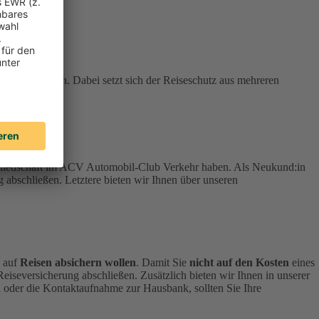
stehen können. Dabei setzt sich der Reiseschutz aus mehreren
tgliedschaft im ACV Automobil-Club Verkehr haben.
Als Neukund:in
 abschließen. Letztere bieten wir Ihnen über unseren
h auf
Reisen absichern wollen
.
Damit Sie
nicht auf den Kosten
eines
 Reiseversicherung abschließen.
Zusätzlich bieten wir Ihnen in unserer
 oder die Kontaktaufnahme zur Hausbank, sollten Sie Ihre