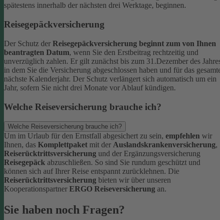
spätestens innerhalb der nächsten drei Werktage, beginnen.
Reisegepäckversicherung
Der Schutz der
Reisegepäckversicherung beginnt zum von Ihnen
beantragten Datum
, wenn Sie den Erstbeitrag rechtzeitig und
unverzüglich zahlen. Er gilt zunächst bis zum 31.Dezember des Jahre
in dem Sie die Versicherung abgeschlossen haben und für das gesamt
nächste Kalenderjahr. Der Schutz verlängert sich automatisch um ein
Jahr, sofern Sie nicht drei Monate vor Ablauf kündigen.
Welche Reiseversicherung brauche ich?
Welche Reiseversicherung brauche ich?
Um im Urlaub für den Ernstfall abgesichert zu sein,
empfehlen
wir
Ihnen, das
Komplettpaket
mit der
Auslandskrankenversicherung
,
Reiserücktrittsversicherung
und der Ergänzungsversicherung
Reisegepäck
abzuschließen. So sind Sie rundum geschützt und
können sich auf Ihrer Reise entspannt zurücklehnen.
Die
Reiserücktrittsversicherung
bieten wir über unseren
Kooperationspartner
ERGO Reiseversicherung
an.
Sie haben noch Fragen?