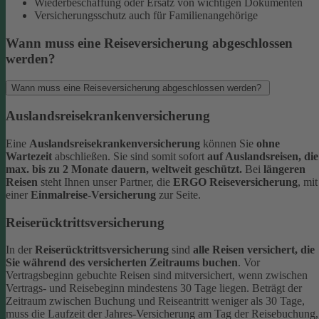
Wiederbeschaffung oder Ersatz von wichtigen Dokumenten
Versicherungsschutz auch für Familienangehörige
Wann muss eine Reiseversicherung abgeschlossen
werden?
Wann muss eine Reiseversicherung abgeschlossen werden?
Auslandsreisekrankenversicherung
Eine
Auslandsreisekrankenversicherung
können Sie
ohne
Wartezeit
abschließen. Sie sind somit sofort
auf Auslandsreisen, die
max. bis zu 2 Monate dauern, weltweit geschützt.
Bei
längeren
Reisen
steht Ihnen unser Partner, die
ERGO Reiseversicherung
, mit
einer
Einmalreise-Versicherung
zur Seite.
Reiserücktrittsversicherung
In der
Reiserücktrittsversicherung
sind
alle Reisen versichert, die
Sie während des versicherten Zeitraums buchen
.
Vor
Vertragsbeginn gebuchte Reisen sind mitversichert, wenn zwischen
Vertrags- und Reisebeginn mindestens 30 Tage liegen.
Beträgt der
Zeitraum zwischen Buchung und Reiseantritt weniger als 30 Tage,
muss die Laufzeit der Jahres-Versicherung am Tag der Reisebuchung,