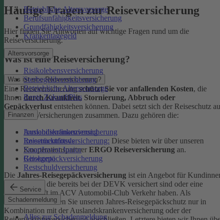
Häufige Fragen zur Reiseversicherung
Betriebliche Altersvorsorge
Berufsunfähigkeitsversicherung
Grundfähigkeitsversicherung
Hier finden Sie Antworten auf wichtige Fragen rund um die
Krankentagegeld
Reiseversicherung.
Altersvorsorge
Was ist eine Reiseversicherung?
Risikolebensversicherung
Sterbegeldversicherung
Was ist eine Reiseversicherung?
Betriebliche Altersvorsorge
Eine Reiseversicherung
schützt Sie vor anfallenden Kosten
, die
Rente ZukunftPlus
Ihnen
durch Krankheit, Stornierung, Abbruch oder
Gepäckverlust
entstehen können. Dabei setzt sich der Reiseschutz a
mehreren Versicherungen zusammen. Dazu gehören die:
Finanzen
Auslandskrankenversicherung
Immobilienfinanzierung
Reiserücktrittsversicherung:
Diese bieten wir über unseren
Investmentfonds
Kooperationspartner
ERGO Reiseversicherung
an.
SmartInvest Junior
Reisegepäckversicherung
Girokonto
Restschuldversicherung
Die
Jahres-Reisegepäckversicherung
ist ein Angebot für Kundinne
und Kunden, die bereits bei der DEVK versichert sind oder eine
Service
Mitgliedschaft im ACV Automobil-Club Verkehr haben.
Als
Schadenmeldung
Neukund:in können Sie unseren Jahres-Reisegepäckschutz nur in
Kombination mit der Auslandskrankenversicherung oder der
Alles zur Schadenmeldung
Reiserücktrittsversicherung abschließen. Letztere bieten wir Ihnen üb