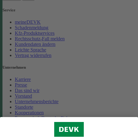
Service
meineDEVK
Schadenmeldung
Kfz-Produktservices
Rechtsschutz-Fall melden
Kundendaten ändern
Leichte Sprache
Vertrag widerrufen
Unternehmen
Karriere
Presse
Das sind wir
Vorstand
Unternehmensberichte
Standorte
Kooperationen
Partnerschaft Deutsche Bahn
Nachhaltigkeit