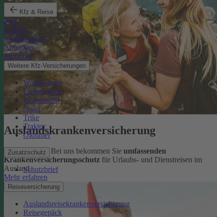
Kfz & Reise
Pkw
E-Auto
Kleinkraftrad
Anhänger
Motorrad
Weitere Kfz-Versicherungen
Wohnwagen
Lieferwagen
Wohnmobil
Quad
Trike
Traktor
Auslandskrankenversicherung
Oldtimer
Sorglos reisen: Bei uns bekommen Sie
umfassenden
Zusatzschutz
Krankenversicherungsschutz
für Urlaubs- und Dienstreisen im
Ausland.
Schutzbrief
Mehr erfahren
Reiseversicherung
Auslandsreisekrankenversicherung
Reisegepäck