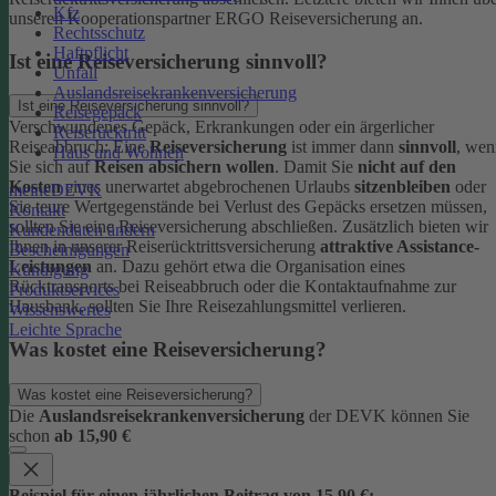
Kfz
unseren Kooperationspartner ERGO Reiseversicherung an.
Rechtsschutz
Haftpflicht
Ist eine Reiseversicherung sinnvoll?
Unfall
Auslandsreisekrankenversicherung
Ist eine Reiseversicherung sinnvoll?
Reisegepäck
Verschwundenes Gepäck, Erkrankungen oder ein ärgerlicher
Reiserücktritt
Reiseabbruch: Eine
Reiseversicherung
ist immer dann
sinnvoll
, wen
Haus und Wohnen
Sie sich auf
Reisen absichern wollen
.
Damit Sie
nicht auf den
Kosten
eines unerwartet abgebrochenen Urlaubs
sitzenbleiben
oder
meineDEVK
Sie teure Wertgegenstände bei Verlust des Gepäcks ersetzen müssen,
Kontakt
sollten Sie eine Reiseversicherung abschließen.
Zusätzlich bieten wir
Kundendaten ändern
Ihnen in unserer Reiserücktrittsversicherung
attraktive Assistance-
Bescheinigungen
Leistungen
an. Dazu gehört etwa die Organisation eines
Kündigung
Rücktransports bei Reiseabbruch oder die Kontaktaufnahme zur
Produktservices
Hausbank, sollten Sie Ihre Reisezahlungsmittel verlieren.
Wissenswertes
Leichte Sprache
Was kostet eine Reiseversicherung?
Was kostet eine Reiseversicherung?
Die
Auslandsreisekrankenversicherung
der DEVK können Sie
schon
ab 15,90 €
Beispiel für einen jährlichen Beitrag von 15,90 €: