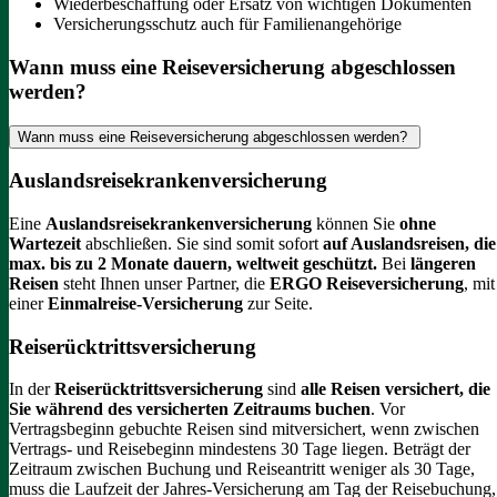
Wiederbeschaffung oder Ersatz von wichtigen Dokumenten
Versicherungsschutz auch für Familienangehörige
Wann muss eine Reiseversicherung abgeschlossen
werden?
Wann muss eine Reiseversicherung abgeschlossen werden?
Auslandsreisekrankenversicherung
Eine
Auslandsreisekrankenversicherung
können Sie
ohne
Wartezeit
abschließen. Sie sind somit sofort
auf Auslandsreisen, die
max. bis zu 2 Monate dauern, weltweit geschützt.
Bei
längeren
Reisen
steht Ihnen unser Partner, die
ERGO Reiseversicherung
, mit
einer
Einmalreise-Versicherung
zur Seite.
Reiserücktrittsversicherung
In der
Reiserücktrittsversicherung
sind
alle Reisen versichert, die
Sie während des versicherten Zeitraums buchen
.
Vor
Vertragsbeginn gebuchte Reisen sind mitversichert, wenn zwischen
Vertrags- und Reisebeginn mindestens 30 Tage liegen.
Beträgt der
Zeitraum zwischen Buchung und Reiseantritt weniger als 30 Tage,
muss die Laufzeit der Jahres-Versicherung am Tag der Reisebuchung,