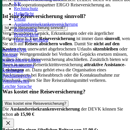
Kfz
unseren Kooperationspartner ERGO Reiseversicherung an.
Rechtsschutz
Haftpflicht
Ist eine Reiseversicherung sinnvoll?
Unfall
Auslandsreisekrankenversicherung
Ist eine Reiseversicherung sinnvoll?
Reisegepäck
Verschwundenes Gepäck, Erkrankungen oder ein ärgerlicher
Reiserücktritt
Reiseabbruch: Eine
Reiseversicherung
ist immer dann
sinnvoll
, wen
Haus und Wohnen
Sie sich auf
Reisen absichern wollen
.
Damit Sie
nicht auf den
Kosten
eines unerwartet abgebrochenen Urlaubs
sitzenbleiben
oder
meineDEVK
Sie teure Wertgegenstände bei Verlust des Gepäcks ersetzen müssen,
Kontakt
sollten Sie eine Reiseversicherung abschließen.
Zusätzlich bieten wir
Kundendaten ändern
Ihnen in unserer Reiserücktrittsversicherung
attraktive Assistance-
Bescheinigungen
Leistungen
an. Dazu gehört etwa die Organisation eines
Kündigung
Rücktransports bei Reiseabbruch oder die Kontaktaufnahme zur
Produktservices
Hausbank, sollten Sie Ihre Reisezahlungsmittel verlieren.
Wissenswertes
Leichte Sprache
Was kostet eine Reiseversicherung?
Was kostet eine Reiseversicherung?
Die
Auslandsreisekrankenversicherung
der DEVK können Sie
schon
ab 15,90 €
Beispiel für einen jährlichen Beitrag von 15,90 €: