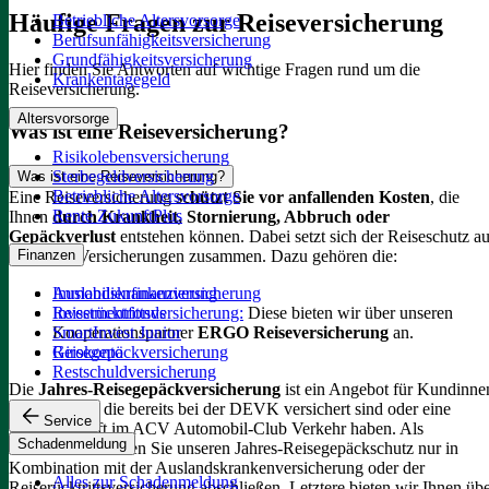
Häufige Fragen zur Reiseversicherung
Betriebliche Altersvorsorge
Berufsunfähigkeitsversicherung
Grundfähigkeitsversicherung
Hier finden Sie Antworten auf wichtige Fragen rund um die
Krankentagegeld
Reiseversicherung.
Altersvorsorge
Was ist eine Reiseversicherung?
Risikolebensversicherung
Sterbegeldversicherung
Was ist eine Reiseversicherung?
Betriebliche Altersvorsorge
Eine Reiseversicherung
schützt Sie vor anfallenden Kosten
, die
Rente ZukunftPlus
Ihnen
durch Krankheit, Stornierung, Abbruch oder
Gepäckverlust
entstehen können. Dabei setzt sich der Reiseschutz a
mehreren Versicherungen zusammen. Dazu gehören die:
Finanzen
Auslandskrankenversicherung
Immobilienfinanzierung
Reiserücktrittsversicherung:
Diese bieten wir über unseren
Investmentfonds
Kooperationspartner
ERGO Reiseversicherung
an.
SmartInvest Junior
Reisegepäckversicherung
Girokonto
Restschuldversicherung
Die
Jahres-Reisegepäckversicherung
ist ein Angebot für Kundinne
und Kunden, die bereits bei der DEVK versichert sind oder eine
Service
Mitgliedschaft im ACV Automobil-Club Verkehr haben.
Als
Schadenmeldung
Neukund:in können Sie unseren Jahres-Reisegepäckschutz nur in
Kombination mit der Auslandskrankenversicherung oder der
Alles zur Schadenmeldung
Reiserücktrittsversicherung abschließen. Letztere bieten wir Ihnen üb