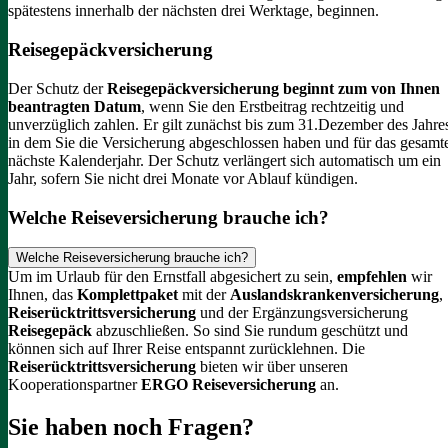
spätestens innerhalb der nächsten drei Werktage, beginnen.
Reisegepäckversicherung
Der Schutz der
Reisegepäckversicherung beginnt zum von Ihnen
beantragten Datum
, wenn Sie den Erstbeitrag rechtzeitig und
unverzüglich zahlen. Er gilt zunächst bis zum 31.Dezember des Jahre
in dem Sie die Versicherung abgeschlossen haben und für das gesamt
nächste Kalenderjahr. Der Schutz verlängert sich automatisch um ein
Jahr, sofern Sie nicht drei Monate vor Ablauf kündigen.
Welche Reiseversicherung brauche ich?
Welche Reiseversicherung brauche ich?
Um im Urlaub für den Ernstfall abgesichert zu sein,
empfehlen
wir
Ihnen, das
Komplettpaket
mit der
Auslandskrankenversicherung
,
Reiserücktrittsversicherung
und der Ergänzungsversicherung
Reisegepäck
abzuschließen. So sind Sie rundum geschützt und
können sich auf Ihrer Reise entspannt zurücklehnen.
Die
Reiserücktrittsversicherung
bieten wir über unseren
Kooperationspartner
ERGO Reiseversicherung
an.
Sie haben noch Fragen?