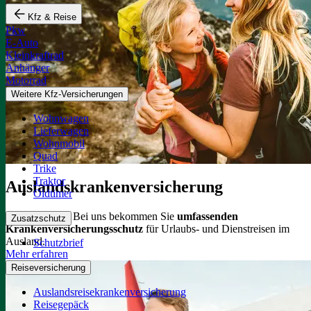
Kfz & Reise
Pkw
E-Auto
Kleinkraftrad
Anhänger
Motorrad
Weitere Kfz-Versicherungen
Wohnwagen
Lieferwagen
Wohnmobil
Quad
Trike
Traktor
Auslandskrankenversicherung
Oldtimer
Sorglos reisen: Bei uns bekommen Sie
umfassenden
Zusatzschutz
Krankenversicherungsschutz
für Urlaubs- und Dienstreisen im
Ausland.
Schutzbrief
Mehr erfahren
Reiseversicherung
Auslandsreisekrankenversicherung
Reisegepäck