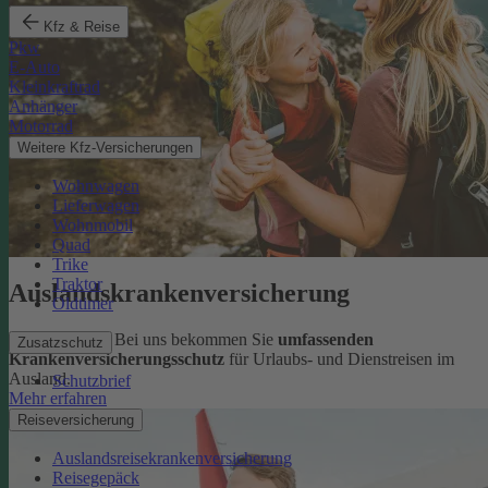
Kfz & Reise
Pkw
E-Auto
Kleinkraftrad
Anhänger
Motorrad
Weitere Kfz-Versicherungen
Wohnwagen
Lieferwagen
Wohnmobil
Quad
Trike
Traktor
Auslandskrankenversicherung
Oldtimer
Sorglos reisen: Bei uns bekommen Sie
umfassenden
Zusatzschutz
Krankenversicherungsschutz
für Urlaubs- und Dienstreisen im
Ausland.
Schutzbrief
Mehr erfahren
Reiseversicherung
Auslandsreisekrankenversicherung
Reisegepäck