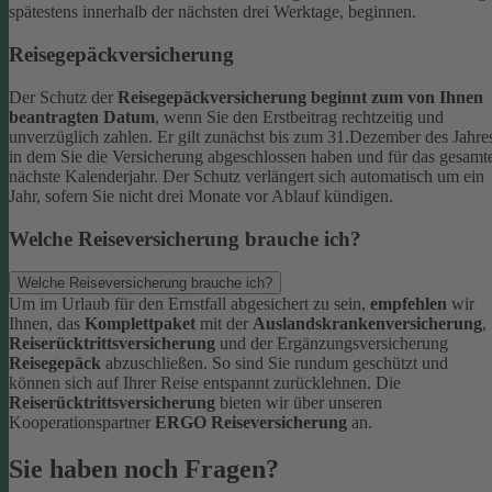
spätestens innerhalb der nächsten drei Werktage, beginnen.
Reisegepäckversicherung
Der Schutz der
Reisegepäckversicherung beginnt zum von Ihnen
beantragten Datum
, wenn Sie den Erstbeitrag rechtzeitig und
unverzüglich zahlen. Er gilt zunächst bis zum 31.Dezember des Jahre
in dem Sie die Versicherung abgeschlossen haben und für das gesamt
nächste Kalenderjahr. Der Schutz verlängert sich automatisch um ein
Jahr, sofern Sie nicht drei Monate vor Ablauf kündigen.
Welche Reiseversicherung brauche ich?
Welche Reiseversicherung brauche ich?
Um im Urlaub für den Ernstfall abgesichert zu sein,
empfehlen
wir
Ihnen, das
Komplettpaket
mit der
Auslandskrankenversicherung
,
Reiserücktrittsversicherung
und der Ergänzungsversicherung
Reisegepäck
abzuschließen. So sind Sie rundum geschützt und
können sich auf Ihrer Reise entspannt zurücklehnen.
Die
Reiserücktrittsversicherung
bieten wir über unseren
Kooperationspartner
ERGO Reiseversicherung
an.
Sie haben noch Fragen?