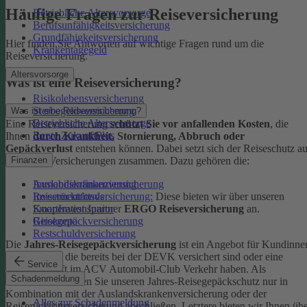
Häufige Fragen zur Reiseversicherung
Betriebliche Altersvorsorge
Berufsunfähigkeitsversicherung
Grundfähigkeitsversicherung
Hier finden Sie Antworten auf wichtige Fragen rund um die
Krankentagegeld
Reiseversicherung.
Altersvorsorge
Was ist eine Reiseversicherung?
Risikolebensversicherung
Sterbegeldversicherung
Was ist eine Reiseversicherung?
Betriebliche Altersvorsorge
Eine Reiseversicherung
schützt Sie vor anfallenden Kosten
, die
Rente ZukunftPlus
Ihnen
durch Krankheit, Stornierung, Abbruch oder
Gepäckverlust
entstehen können. Dabei setzt sich der Reiseschutz a
mehreren Versicherungen zusammen. Dazu gehören die:
Finanzen
Auslandskrankenversicherung
Immobilienfinanzierung
Reiserücktrittsversicherung:
Diese bieten wir über unseren
Investmentfonds
Kooperationspartner
ERGO Reiseversicherung
an.
SmartInvest Junior
Reisegepäckversicherung
Girokonto
Restschuldversicherung
Die
Jahres-Reisegepäckversicherung
ist ein Angebot für Kundinne
und Kunden, die bereits bei der DEVK versichert sind oder eine
Service
Mitgliedschaft im ACV Automobil-Club Verkehr haben.
Als
Schadenmeldung
Neukund:in können Sie unseren Jahres-Reisegepäckschutz nur in
Kombination mit der Auslandskrankenversicherung oder der
Alles zur Schadenmeldung
Reiserücktrittsversicherung abschließen. Letztere bieten wir Ihnen üb