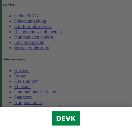
Service
meineDEVK
Schadenmeldung
Kfz-Produktservices
Rechtsschutz-Fall melden
Kundendaten ändern
Leichte Sprache
Vertrag widerrufen
Unternehmen
Karriere
Presse
Das sind wir
Vorstand
Unternehmensberichte
Standorte
Kooperationen
Partnerschaft Deutsche Bahn
Nachhaltigkeit