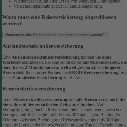
Wiederbeschaffung oder Ersatz von wichtigen Dokumenten
Versicherungsschutz auch für Familienangehörige
Wann muss eine Reiseversicherung abgeschlossen
werden?
Wann muss eine Reiseversicherung abgeschlossen werden?
Auslandsreisekrankenversicherung
Eine
Auslandsreisekrankenversicherung
können Sie
ohne
Wartezeit
abschließen. Sie sind somit sofort
auf Auslandsreisen, die
max. bis zu 2 Monate dauern, weltweit geschützt.
Bei
längeren
Reisen
steht Ihnen unser Partner, die
ERGO Reiseversicherung
, mit
einer
Einmalreise-Versicherung
zur Seite.
Reiserücktrittsversicherung
In der
Reiserücktrittsversicherung
sind
alle Reisen versichert, die
Sie während des versicherten Zeitraums buchen
.
Vor
Vertragsbeginn gebuchte Reisen sind mitversichert, wenn zwischen
Vertrags- und Reisebeginn mindestens 30 Tage liegen.
Beträgt der
Zeitraum zwischen Buchung und Reiseantritt weniger als 30 Tage,
muss die Laufzeit der Jahres-Versicherung am Tag der Reisebuchung,