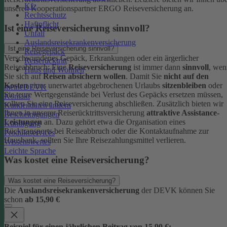
Kfz
unseren Kooperationspartner ERGO Reiseversicherung an.
Rechtsschutz
Haftpflicht
Ist eine Reiseversicherung sinnvoll?
Unfall
Auslandsreisekrankenversicherung
Ist eine Reiseversicherung sinnvoll?
Reisegepäck
Verschwundenes Gepäck, Erkrankungen oder ein ärgerlicher
Reiserücktritt
Reiseabbruch: Eine
Reiseversicherung
ist immer dann
sinnvoll
, wen
Haus und Wohnen
Sie sich auf
Reisen absichern wollen
.
Damit Sie
nicht auf den
Kosten
eines unerwartet abgebrochenen Urlaubs
sitzenbleiben
oder
meineDEVK
Sie teure Wertgegenstände bei Verlust des Gepäcks ersetzen müssen,
Kontakt
sollten Sie eine Reiseversicherung abschließen.
Zusätzlich bieten wir
Kundendaten ändern
Ihnen in unserer Reiserücktrittsversicherung
attraktive Assistance-
Bescheinigungen
Leistungen
an. Dazu gehört etwa die Organisation eines
Kündigung
Rücktransports bei Reiseabbruch oder die Kontaktaufnahme zur
Produktservices
Hausbank, sollten Sie Ihre Reisezahlungsmittel verlieren.
Wissenswertes
Leichte Sprache
Was kostet eine Reiseversicherung?
Was kostet eine Reiseversicherung?
Die
Auslandsreisekrankenversicherung
der DEVK können Sie
schon
ab 15,90 €
Beispiel für einen jährlichen Beitrag von 15,90 €: