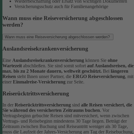
Wiederbeschaffung oder Ersatz von wichtigen Dokumenten
Versicherungsschutz auch für Familienangehörige
Wann muss eine Reiseversicherung abgeschlossen
werden?
Wann muss eine Reiseversicherung abgeschlossen werden?
Auslandsreisekrankenversicherung
Eine
Auslandsreisekrankenversicherung
können Sie
ohne
Wartezeit
abschließen. Sie sind somit sofort
auf Auslandsreisen, die
max. bis zu 2 Monate dauern, weltweit geschützt.
Bei
längeren
Reisen
steht Ihnen unser Partner, die
ERGO Reiseversicherung
, mit
einer
Einmalreise-Versicherung
zur Seite.
Reiserücktrittsversicherung
In der
Reiserücktrittsversicherung
sind
alle Reisen versichert, die
Sie während des versicherten Zeitraums buchen
.
Vor
Vertragsbeginn gebuchte Reisen sind mitversichert, wenn zwischen
Vertrags- und Reisebeginn mindestens 30 Tage liegen.
Beträgt der
Zeitraum zwischen Buchung und Reiseantritt weniger als 30 Tage,
muss die Laufzeit der Jahres-Versicherung am Tag der Reisebuchung,