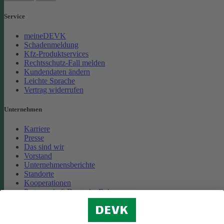
Service
meineDEVK
Schadenmeldung
Kfz-Produktservices
Rechtsschutz-Fall melden
Kundendaten ändern
Leichte Sprache
Vertrag widerrufen
Unternehmen
Karriere
Presse
Das sind wir
Vorstand
Unternehmensberichte
Standorte
Kooperationen
Partnerschaft Deutsche Bahn
Nachhaltigkeit