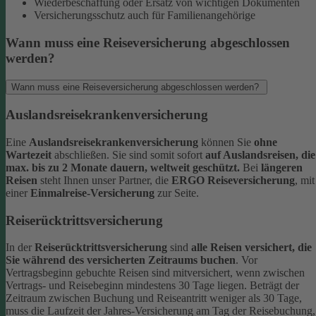
Wiederbeschaffung oder Ersatz von wichtigen Dokumenten
Versicherungsschutz auch für Familienangehörige
Wann muss eine Reiseversicherung abgeschlossen
werden?
Wann muss eine Reiseversicherung abgeschlossen werden?
Auslandsreisekrankenversicherung
Eine
Auslandsreisekrankenversicherung
können Sie
ohne
Wartezeit
abschließen. Sie sind somit sofort
auf Auslandsreisen, die
max. bis zu 2 Monate dauern, weltweit geschützt.
Bei
längeren
Reisen
steht Ihnen unser Partner, die
ERGO Reiseversicherung
, mit
einer
Einmalreise-Versicherung
zur Seite.
Reiserücktrittsversicherung
In der
Reiserücktrittsversicherung
sind
alle Reisen versichert, die
Sie während des versicherten Zeitraums buchen
.
Vor
Vertragsbeginn gebuchte Reisen sind mitversichert, wenn zwischen
Vertrags- und Reisebeginn mindestens 30 Tage liegen.
Beträgt der
Zeitraum zwischen Buchung und Reiseantritt weniger als 30 Tage,
muss die Laufzeit der Jahres-Versicherung am Tag der Reisebuchung,