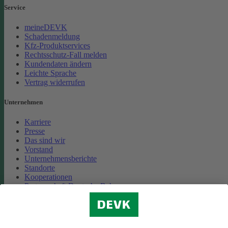
Service
meineDEVK
Schadenmeldung
Kfz-Produktservices
Rechtsschutz-Fall melden
Kundendaten ändern
Leichte Sprache
Vertrag widerrufen
Unternehmen
Karriere
Presse
Das sind wir
Vorstand
Unternehmensberichte
Standorte
Kooperationen
Partnerschaft Deutsche Bahn
Nachhaltigkeit