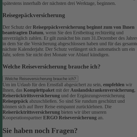
spätestens innerhalb der nächsten drei Werktage, beginnen.
Reisegepäckversicherung
Der Schutz der
Reisegepäckversicherung beginnt zum von Ihnen
beantragten Datum
, wenn Sie den Erstbeitrag rechtzeitig und
unverzüglich zahlen. Er gilt zunächst bis zum 31.Dezember des Jahre
in dem Sie die Versicherung abgeschlossen haben und für das gesamt
nächste Kalenderjahr. Der Schutz verlängert sich automatisch um ein
Jahr, sofern Sie nicht drei Monate vor Ablauf kündigen.
Welche Reiseversicherung brauche ich?
Welche Reiseversicherung brauche ich?
Um im Urlaub für den Ernstfall abgesichert zu sein,
empfehlen
wir
Ihnen, das
Komplettpaket
mit der
Auslandskrankenversicherung
,
Reiserücktrittsversicherung
und der Ergänzungsversicherung
Reisegepäck
abzuschließen. So sind Sie rundum geschützt und
können sich auf Ihrer Reise entspannt zurücklehnen.
Die
Reiserücktrittsversicherung
bieten wir über unseren
Kooperationspartner
ERGO Reiseversicherung
an.
Sie haben noch Fragen?