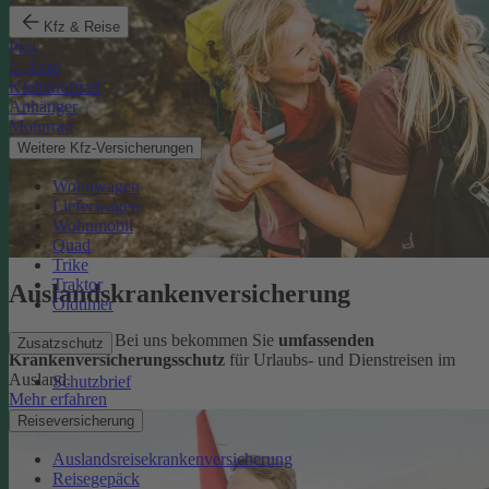
Kfz & Reise
Pkw
E-Auto
Kleinkraftrad
Anhänger
Motorrad
Weitere Kfz-Versicherungen
Wohnwagen
Lieferwagen
Wohnmobil
Quad
Trike
Traktor
Auslandskrankenversicherung
Oldtimer
Sorglos reisen: Bei uns bekommen Sie
umfassenden
Zusatzschutz
Krankenversicherungsschutz
für Urlaubs- und Dienstreisen im
Ausland.
Schutzbrief
Mehr erfahren
Reiseversicherung
Auslandsreisekrankenversicherung
Reisegepäck