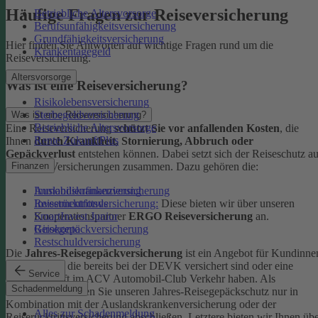
Häufige Fragen zur Reiseversicherung
Betriebliche Altersvorsorge
Berufsunfähigkeitsversicherung
Grundfähigkeitsversicherung
Hier finden Sie Antworten auf wichtige Fragen rund um die
Krankentagegeld
Reiseversicherung.
Altersvorsorge
Was ist eine Reiseversicherung?
Risikolebensversicherung
Sterbegeldversicherung
Was ist eine Reiseversicherung?
Betriebliche Altersvorsorge
Eine Reiseversicherung
schützt Sie vor anfallenden Kosten
, die
Rente ZukunftPlus
Ihnen
durch Krankheit, Stornierung, Abbruch oder
Gepäckverlust
entstehen können. Dabei setzt sich der Reiseschutz a
mehreren Versicherungen zusammen. Dazu gehören die:
Finanzen
Auslandskrankenversicherung
Immobilienfinanzierung
Reiserücktrittsversicherung:
Diese bieten wir über unseren
Investmentfonds
Kooperationspartner
ERGO Reiseversicherung
an.
SmartInvest Junior
Reisegepäckversicherung
Girokonto
Restschuldversicherung
Die
Jahres-Reisegepäckversicherung
ist ein Angebot für Kundinne
und Kunden, die bereits bei der DEVK versichert sind oder eine
Service
Mitgliedschaft im ACV Automobil-Club Verkehr haben.
Als
Schadenmeldung
Neukund:in können Sie unseren Jahres-Reisegepäckschutz nur in
Kombination mit der Auslandskrankenversicherung oder der
Alles zur Schadenmeldung
Reiserücktrittsversicherung abschließen. Letztere bieten wir Ihnen üb