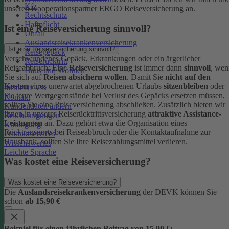
Kfz
unseren Kooperationspartner ERGO Reiseversicherung an.
Rechtsschutz
Haftpflicht
Ist eine Reiseversicherung sinnvoll?
Unfall
Auslandsreisekrankenversicherung
Ist eine Reiseversicherung sinnvoll?
Reisegepäck
Verschwundenes Gepäck, Erkrankungen oder ein ärgerlicher
Reiserücktritt
Reiseabbruch: Eine
Reiseversicherung
ist immer dann
sinnvoll
, wen
Haus und Wohnen
Sie sich auf
Reisen absichern wollen
.
Damit Sie
nicht auf den
Kosten
eines unerwartet abgebrochenen Urlaubs
sitzenbleiben
oder
meineDEVK
Sie teure Wertgegenstände bei Verlust des Gepäcks ersetzen müssen,
Kontakt
sollten Sie eine Reiseversicherung abschließen.
Zusätzlich bieten wir
Kundendaten ändern
Ihnen in unserer Reiserücktrittsversicherung
attraktive Assistance-
Bescheinigungen
Leistungen
an. Dazu gehört etwa die Organisation eines
Kündigung
Rücktransports bei Reiseabbruch oder die Kontaktaufnahme zur
Produktservices
Hausbank, sollten Sie Ihre Reisezahlungsmittel verlieren.
Wissenswertes
Leichte Sprache
Was kostet eine Reiseversicherung?
Was kostet eine Reiseversicherung?
Die
Auslandsreisekrankenversicherung
der DEVK können Sie
schon
ab 15,90 €
Beispiel für einen jährlichen Beitrag von 15,90 €: