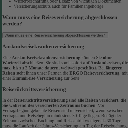
Wiederbeschaffung oder Ersatz von wichtigen Dokumenten
Versicherungsschutz auch für Familienangehörige
Wann muss eine Reiseversicherung abgeschlossen
werden?
Wann muss eine Reiseversicherung abgeschlossen werden?
Auslandsreisekrankenversicherung
Eine
Auslandsreisekrankenversicherung
können Sie
ohne
Wartezeit
abschließen. Sie sind somit sofort
auf Auslandsreisen, die
max. bis zu 2 Monate dauern, weltweit geschützt.
Bei
längeren
Reisen
steht Ihnen unser Partner, die
ERGO Reiseversicherung
, mit
einer
Einmalreise-Versicherung
zur Seite.
Reiserücktrittsversicherung
In der
Reiserücktrittsversicherung
sind
alle Reisen versichert, die
Sie während des versicherten Zeitraums buchen
.
Vor
Vertragsbeginn gebuchte Reisen sind mitversichert, wenn zwischen
Vertrags- und Reisebeginn mindestens 30 Tage liegen.
Beträgt der
Zeitraum zwischen Buchung und Reiseantritt weniger als 30 Tage,
muss die Laufzeit der Jahres-Versicherung am Tag der Reisebuchung,