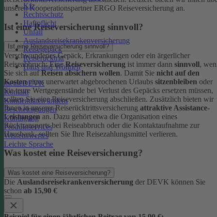
Kfz
unseren Kooperationspartner ERGO Reiseversicherung an.
Rechtsschutz
Haftpflicht
Ist eine Reiseversicherung sinnvoll?
Unfall
Auslandsreisekrankenversicherung
Ist eine Reiseversicherung sinnvoll?
Reisegepäck
Verschwundenes Gepäck, Erkrankungen oder ein ärgerlicher
Reiserücktritt
Reiseabbruch: Eine
Reiseversicherung
ist immer dann
sinnvoll
, wen
Haus und Wohnen
Sie sich auf
Reisen absichern wollen
.
Damit Sie
nicht auf den
Kosten
eines unerwartet abgebrochenen Urlaubs
sitzenbleiben
oder
meineDEVK
Sie teure Wertgegenstände bei Verlust des Gepäcks ersetzen müssen,
Kontakt
sollten Sie eine Reiseversicherung abschließen.
Zusätzlich bieten wir
Kundendaten ändern
Ihnen in unserer Reiserücktrittsversicherung
attraktive Assistance-
Bescheinigungen
Leistungen
an. Dazu gehört etwa die Organisation eines
Kündigung
Rücktransports bei Reiseabbruch oder die Kontaktaufnahme zur
Produktservices
Hausbank, sollten Sie Ihre Reisezahlungsmittel verlieren.
Wissenswertes
Leichte Sprache
Was kostet eine Reiseversicherung?
Was kostet eine Reiseversicherung?
Die
Auslandsreisekrankenversicherung
der DEVK können Sie
schon
ab 15,90 €
Beispiel für einen jährlichen Beitrag von 15,90 €: