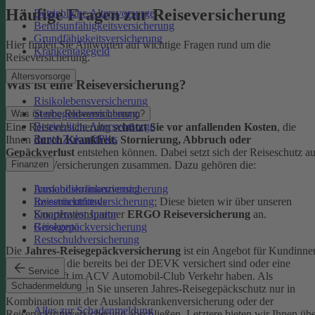
Häufige Fragen zur Reiseversicherung
Betriebliche Altersvorsorge
Berufsunfähigkeitsversicherung
Grundfähigkeitsversicherung
Hier finden Sie Antworten auf wichtige Fragen rund um die
Krankentagegeld
Reiseversicherung.
Altersvorsorge
Was ist eine Reiseversicherung?
Risikolebensversicherung
Sterbegeldversicherung
Was ist eine Reiseversicherung?
Betriebliche Altersvorsorge
Eine Reiseversicherung
schützt Sie vor anfallenden Kosten
, die
Rente ZukunftPlus
Ihnen
durch Krankheit, Stornierung, Abbruch oder
Gepäckverlust
entstehen können. Dabei setzt sich der Reiseschutz a
mehreren Versicherungen zusammen. Dazu gehören die:
Finanzen
Auslandskrankenversicherung
Immobilienfinanzierung
Reiserücktrittsversicherung:
Diese bieten wir über unseren
Investmentfonds
Kooperationspartner
ERGO Reiseversicherung
an.
SmartInvest Junior
Reisegepäckversicherung
Girokonto
Restschuldversicherung
Die
Jahres-Reisegepäckversicherung
ist ein Angebot für Kundinne
und Kunden, die bereits bei der DEVK versichert sind oder eine
Service
Mitgliedschaft im ACV Automobil-Club Verkehr haben.
Als
Schadenmeldung
Neukund:in können Sie unseren Jahres-Reisegepäckschutz nur in
Kombination mit der Auslandskrankenversicherung oder der
Alles zur Schadenmeldung
Reiserücktrittsversicherung abschließen. Letztere bieten wir Ihnen üb