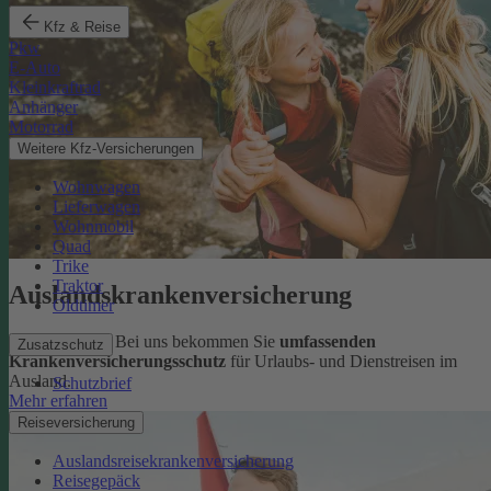
Kfz & Reise
Pkw
E-Auto
Kleinkraftrad
Anhänger
Motorrad
Weitere Kfz-Versicherungen
Wohnwagen
Lieferwagen
Wohnmobil
Quad
Trike
Traktor
Auslandskrankenversicherung
Oldtimer
Sorglos reisen: Bei uns bekommen Sie
umfassenden
Zusatzschutz
Krankenversicherungsschutz
für Urlaubs- und Dienstreisen im
Ausland.
Schutzbrief
Mehr erfahren
Reiseversicherung
Auslandsreisekrankenversicherung
Reisegepäck