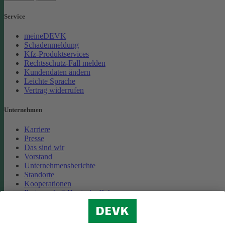
Service
meineDEVK
Schadenmeldung
Kfz-Produktservices
Rechtsschutz-Fall melden
Kundendaten ändern
Leichte Sprache
Vertrag widerrufen
Unternehmen
Karriere
Presse
Das sind wir
Vorstand
Unternehmensberichte
Standorte
Kooperationen
Partnerschaft Deutsche Bahn
Nachhaltigkeit