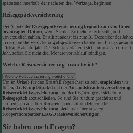
spätestens innerhalb der nächsten drei Werktage, beginnen.
Reisegepäckversicherung
Der Schutz der
Reisegepäckversicherung beginnt zum von Ihnen
beantragten Datum
, wenn Sie den Erstbeitrag rechtzeitig und
unverzüglich zahlen. Er gilt zunächst bis zum 31.Dezember des Jahre
in dem Sie die Versicherung abgeschlossen haben und für das gesamt
nächste Kalenderjahr. Der Schutz verlängert sich automatisch um ein
Jahr, sofern Sie nicht drei Monate vor Ablauf kündigen.
Welche Reiseversicherung brauche ich?
Welche Reiseversicherung brauche ich?
Um im Urlaub für den Ernstfall abgesichert zu sein,
empfehlen
wir
Ihnen, das
Komplettpaket
mit der
Auslandskrankenversicherung
,
Reiserücktrittsversicherung
und der Ergänzungsversicherung
Reisegepäck
abzuschließen. So sind Sie rundum geschützt und
können sich auf Ihrer Reise entspannt zurücklehnen.
Die
Reiserücktrittsversicherung
bieten wir über unseren
Kooperationspartner
ERGO Reiseversicherung
an.
Sie haben noch Fragen?