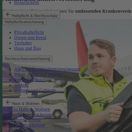
Reiserücktritt
Sorglos reisen: Bei uns bekommen Sie
umfassenden Krankenversic
Haftpflicht & Rechtsschutz
Mehr erfahren
Haftpflichtversicherung
Privathaftpflicht
Dienst und Beruf
Tierhalter
Haus und Bau
Rechtsschutzversicherung
Alles zur Rechtsschutzversicherung
Privat, Beruf und Verkehr
Privat und Beruf
Verkehr
Wohnen und Gebäude
Haus & Wohnen
Alles zu Haus & Wohnen
Wohngebäudeversicherung
Hausratversicherung
Elementarversicherung
Glasversicherung