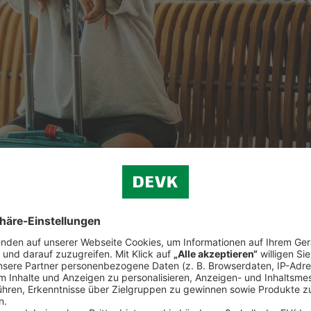
ützt
Sie die
Reiserücktrittsversicherung der ERGO Reiseversicher