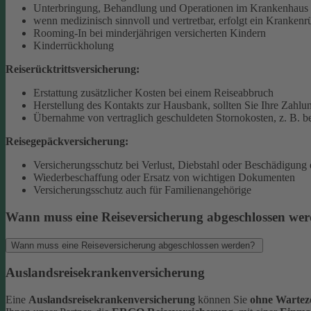
Unterbringung, Behandlung und Operationen im Krankenhaus 
wenn medizinisch sinnvoll und vertretbar, erfolgt ein Krankenr
Rooming-In bei minderjährigen versicherten Kindern
Kinderrückholung
Reiserücktrittsversicherung:
Erstattung zusätzlicher Kosten bei einem Reiseabbruch
Herstellung des Kontakts zur Hausbank, sollten Sie Ihre Zahlun
Übernahme von vertraglich geschuldeten Stornokosten, z. B. be
Reisegepäckversicherung:
Versicherungsschutz bei Verlust, Diebstahl oder Beschädigung
Wiederbeschaffung oder Ersatz von wichtigen Dokumenten
Versicherungsschutz auch für Familienangehörige
Wann muss eine Reiseversicherung abgeschlossen we
Wann muss eine Reiseversicherung abgeschlossen werden?
Auslandsreisekrankenversicherung
Eine
Auslandsreisekrankenversicherung
können Sie
ohne Warteze