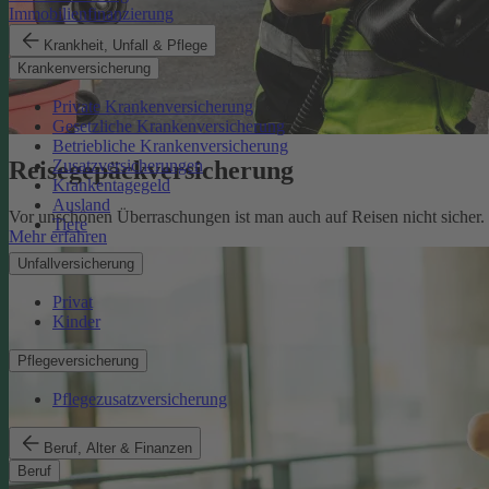
Immobilienfinanzierung
Krankheit, Unfall & Pflege
Krankenversicherung
Private Krankenversicherung
Gesetzliche Krankenversicherung
Betriebliche Krankenversicherung
Reisegepäckversicherung
Zusatzversicherungen
Krankentagegeld
Ausland
Vor unschönen Überraschungen ist man auch auf Reisen nicht sicher
Tiere
Mehr erfahren
Unfallversicherung
Privat
Kinder
Pflegeversicherung
Pflegezusatzversicherung
Beruf, Alter & Finanzen
Beruf