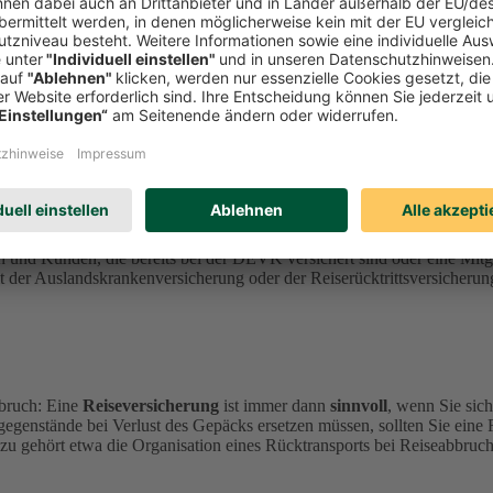
sicherung.
nen
durch Krankheit, Stornierung, Abbruch oder Gepäckverlust
ent
perationspartner
ERGO Reiseversicherung
an.
n und Kunden, die bereits bei der DEVK versichert sind oder eine Mi
der Auslandskrankenversicherung oder der Reiserücktrittsversicherung
bruch: Eine
Reiseversicherung
ist immer dann
sinnvoll
, wenn Sie sic
gegenstände bei Verlust des Gepäcks ersetzen müssen, sollten Sie eine
zu gehört etwa die Organisation eines Rücktransports bei Reiseabbruch