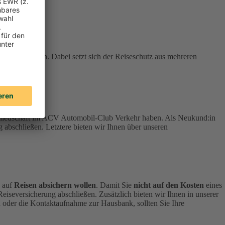
stehen können. Dabei setzt sich der Reiseschutz aus mehreren
tgliedschaft im ACV Automobil-Club Verkehr haben.
Als Neukund:in
 abschließen. Letztere bieten wir Ihnen über unseren
h auf
Reisen absichern wollen
.
Damit Sie
nicht auf den Kosten
eines
 Reiseversicherung abschließen.
Zusätzlich bieten wir Ihnen in unserer
 oder die Kontaktaufnahme zur Hausbank, sollten Sie Ihre