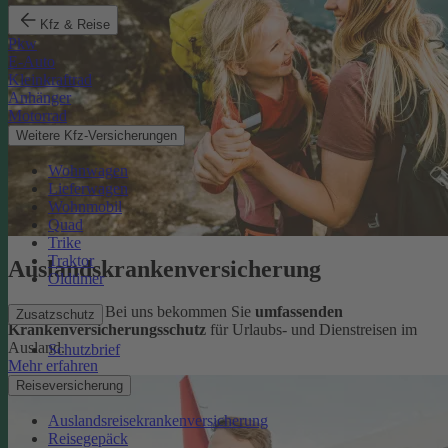
Kfz & Reise
Pkw
E-Auto
Kleinkraftrad
Anhänger
Motorrad
Weitere Kfz-Versicherungen
Wohnwagen
Lieferwagen
Wohnmobil
Quad
Trike
Traktor
Auslandskrankenversicherung
Oldtimer
Sorglos reisen: Bei uns bekommen Sie
umfassenden
Zusatzschutz
Krankenversicherungsschutz
für Urlaubs- und Dienstreisen im
Ausland.
Schutzbrief
Mehr erfahren
Reiseversicherung
Auslandsreisekrankenversicherung
Reisegepäck