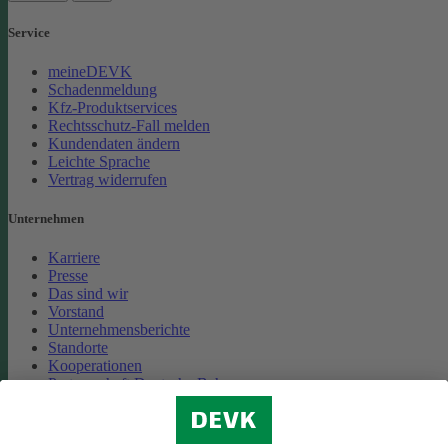
Service
meineDEVK
Schadenmeldung
Kfz-Produktservices
Rechtsschutz-Fall melden
Kundendaten ändern
Leichte Sprache
Vertrag widerrufen
Unternehmen
Karriere
Presse
Das sind wir
Vorstand
Unternehmensberichte
Standorte
Kooperationen
Partnerschaft Deutsche Bahn
Nachhaltigkeit