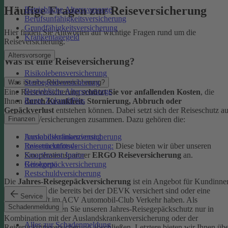
Häufige Fragen zur Reiseversicherung
Betriebliche Altersvorsorge
Berufsunfähigkeitsversicherung
Grundfähigkeitsversicherung
Hier finden Sie Antworten auf wichtige Fragen rund um die
Krankentagegeld
Reiseversicherung.
Altersvorsorge
Was ist eine Reiseversicherung?
Risikolebensversicherung
Sterbegeldversicherung
Was ist eine Reiseversicherung?
Betriebliche Altersvorsorge
Eine Reiseversicherung
schützt Sie vor anfallenden Kosten
, die
Rente ZukunftPlus
Ihnen
durch Krankheit, Stornierung, Abbruch oder
Gepäckverlust
entstehen können. Dabei setzt sich der Reiseschutz a
mehreren Versicherungen zusammen. Dazu gehören die:
Finanzen
Auslandskrankenversicherung
Immobilienfinanzierung
Reiserücktrittsversicherung:
Diese bieten wir über unseren
Investmentfonds
Kooperationspartner
ERGO Reiseversicherung
an.
SmartInvest Junior
Reisegepäckversicherung
Girokonto
Restschuldversicherung
Die
Jahres-Reisegepäckversicherung
ist ein Angebot für Kundinne
und Kunden, die bereits bei der DEVK versichert sind oder eine
Service
Mitgliedschaft im ACV Automobil-Club Verkehr haben.
Als
Schadenmeldung
Neukund:in können Sie unseren Jahres-Reisegepäckschutz nur in
Kombination mit der Auslandskrankenversicherung oder der
Alles zur Schadenmeldung
Reiserücktrittsversicherung abschließen. Letztere bieten wir Ihnen üb