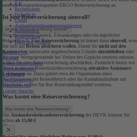
Kfz
unseren Kooperationspartner ERGO Reiseversicherung an.
Rechtsschutz
Haftpflicht
Ist eine Reiseversicherung sinnvoll?
Unfall
Auslandsreisekrankenversicherung
Ist eine Reiseversicherung sinnvoll?
Reisegepäck
Verschwundenes Gepäck, Erkrankungen oder ein ärgerlicher
Reiserücktritt
Reiseabbruch: Eine
Reiseversicherung
ist immer dann
sinnvoll
, wen
Haus und Wohnen
Sie sich auf
Reisen absichern wollen
.
Damit Sie
nicht auf den
Kosten
eines unerwartet abgebrochenen Urlaubs
sitzenbleiben
oder
meineDEVK
Sie teure Wertgegenstände bei Verlust des Gepäcks ersetzen müssen,
Kontakt
sollten Sie eine Reiseversicherung abschließen.
Zusätzlich bieten wir
Kundendaten ändern
Ihnen in unserer Reiserücktrittsversicherung
attraktive Assistance-
Bescheinigungen
Leistungen
an. Dazu gehört etwa die Organisation eines
Kündigung
Rücktransports bei Reiseabbruch oder die Kontaktaufnahme zur
Produktservices
Hausbank, sollten Sie Ihre Reisezahlungsmittel verlieren.
Wissenswertes
Leichte Sprache
Was kostet eine Reiseversicherung?
Was kostet eine Reiseversicherung?
Die
Auslandsreisekrankenversicherung
der DEVK können Sie
schon
ab 15,90 €
Beispiel für einen jährlichen Beitrag von 15,90 €: