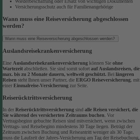
Wiederbeschaffung oder Ersatz von wichtigen Dokumenten
Versicherungsschutz auch für Familienangehörige
Wann muss eine Reiseversicherung abgeschlossen
werden?
Wann muss eine Reiseversicherung abgeschlossen werden?
Auslandsreisekrankenversicherung
Eine
Auslandsreisekrankenversicherung
können Sie
ohne
Wartezeit
abschließen. Sie sind somit sofort
auf Auslandsreisen, die
max. bis zu 2 Monate dauern, weltweit geschützt.
Bei
längeren
Reisen
steht Ihnen unser Partner, die
ERGO Reiseversicherung
, mit
einer
Einmalreise-Versicherung
zur Seite.
Reiserücktrittsversicherung
In der
Reiserücktrittsversicherung
sind
alle Reisen versichert, die
Sie während des versicherten Zeitraums buchen
.
Vor
Vertragsbeginn gebuchte Reisen sind mitversichert, wenn zwischen
Vertrags- und Reisebeginn mindestens 30 Tage liegen.
Beträgt der
Zeitraum zwischen Buchung und Reiseantritt weniger als 30 Tage,
muss die Laufzeit der Jahres-Versicherung am Tag der Reisebuchung,