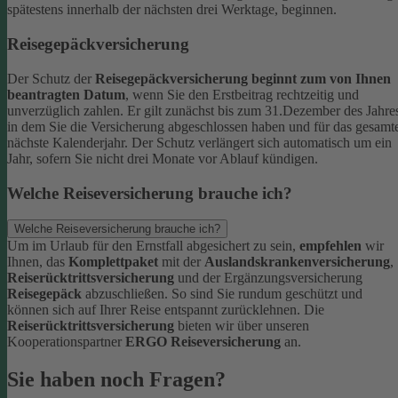
spätestens innerhalb der nächsten drei Werktage, beginnen.
Reisegepäckversicherung
Der Schutz der
Reisegepäckversicherung beginnt zum von Ihnen
beantragten Datum
, wenn Sie den Erstbeitrag rechtzeitig und
unverzüglich zahlen. Er gilt zunächst bis zum 31.Dezember des Jahre
in dem Sie die Versicherung abgeschlossen haben und für das gesamt
nächste Kalenderjahr. Der Schutz verlängert sich automatisch um ein
Jahr, sofern Sie nicht drei Monate vor Ablauf kündigen.
Welche Reiseversicherung brauche ich?
Welche Reiseversicherung brauche ich?
Um im Urlaub für den Ernstfall abgesichert zu sein,
empfehlen
wir
Ihnen, das
Komplettpaket
mit der
Auslandskrankenversicherung
,
Reiserücktrittsversicherung
und der Ergänzungsversicherung
Reisegepäck
abzuschließen. So sind Sie rundum geschützt und
können sich auf Ihrer Reise entspannt zurücklehnen.
Die
Reiserücktrittsversicherung
bieten wir über unseren
Kooperationspartner
ERGO Reiseversicherung
an.
Sie haben noch Fragen?