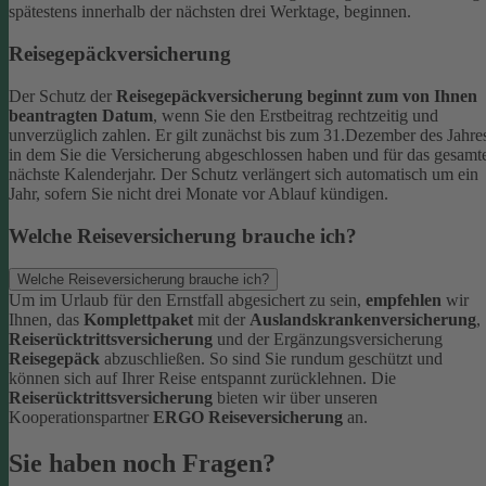
spätestens innerhalb der nächsten drei Werktage, beginnen.
Reisegepäckversicherung
Der Schutz der
Reisegepäckversicherung beginnt zum von Ihnen
beantragten Datum
, wenn Sie den Erstbeitrag rechtzeitig und
unverzüglich zahlen. Er gilt zunächst bis zum 31.Dezember des Jahre
in dem Sie die Versicherung abgeschlossen haben und für das gesamt
nächste Kalenderjahr. Der Schutz verlängert sich automatisch um ein
Jahr, sofern Sie nicht drei Monate vor Ablauf kündigen.
Welche Reiseversicherung brauche ich?
Welche Reiseversicherung brauche ich?
Um im Urlaub für den Ernstfall abgesichert zu sein,
empfehlen
wir
Ihnen, das
Komplettpaket
mit der
Auslandskrankenversicherung
,
Reiserücktrittsversicherung
und der Ergänzungsversicherung
Reisegepäck
abzuschließen. So sind Sie rundum geschützt und
können sich auf Ihrer Reise entspannt zurücklehnen.
Die
Reiserücktrittsversicherung
bieten wir über unseren
Kooperationspartner
ERGO Reiseversicherung
an.
Sie haben noch Fragen?