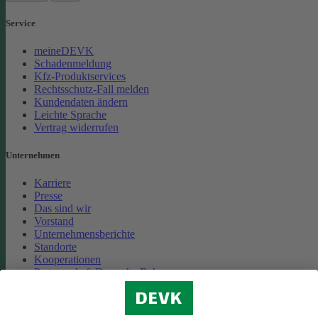
Service
meineDEVK
Schadenmeldung
Kfz-Produktservices
Rechtsschutz-Fall melden
Kundendaten ändern
Leichte Sprache
Vertrag widerrufen
Unternehmen
Karriere
Presse
Das sind wir
Vorstand
Unternehmensberichte
Standorte
Kooperationen
Partnerschaft Deutsche Bahn
Nachhaltigkeit