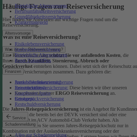
Häufige Fragen zur Reiseversicherung
Betriebliche Altersvorsorge
Berufsunfähigkeitsversicherung
Grundfähigkeitsversicherung
Hier finden Sie Antworten auf wichtige Fragen rund um die
Krankentagegeld
Reiseversicherung.
Altersvorsorge
Was ist eine Reiseversicherung?
Risikolebensversicherung
Sterbegeldversicherung
Was ist eine Reiseversicherung?
Betriebliche Altersvorsorge
Eine Reiseversicherung
schützt Sie vor anfallenden Kosten
, die
Rente ZukunftPlus
Ihnen
durch Krankheit, Stornierung, Abbruch oder
Gepäckverlust
entstehen können. Dabei setzt sich der Reiseschutz a
mehreren Versicherungen zusammen. Dazu gehören die:
Finanzen
Auslandskrankenversicherung
Immobilienfinanzierung
Reiserücktrittsversicherung:
Diese bieten wir über unseren
Investmentfonds
Kooperationspartner
ERGO Reiseversicherung
an.
SmartInvest Junior
Reisegepäckversicherung
Girokonto
Restschuldversicherung
Die
Jahres-Reisegepäckversicherung
ist ein Angebot für Kundinne
und Kunden, die bereits bei der DEVK versichert sind oder eine
Service
Mitgliedschaft im ACV Automobil-Club Verkehr haben.
Als
Schadenmeldung
Neukund:in können Sie unseren Jahres-Reisegepäckschutz nur in
Kombination mit der Auslandskrankenversicherung oder der
Alles zur Schadenmeldung
Reiserücktrittsversicherung abschließen. Letztere bieten wir Ihnen üb