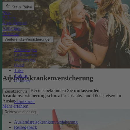
Kfz & Reise
Pkw
E-Auto
Kleinkraftrad
Anhänger
Motorrad
Weitere Kfz-Versicherungen
Wohnwagen
Lieferwagen
Wohnmobil
Quad
Trike
Traktor
Auslandskrankenversicherung
Oldtimer
Sorglos reisen: Bei uns bekommen Sie
umfassenden
Zusatzschutz
Krankenversicherungsschutz
für Urlaubs- und Dienstreisen im
Ausland.
Schutzbrief
Mehr erfahren
Reiseversicherung
Auslandsreisekrankenversicherung
Reisegepäck