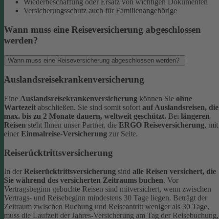
Wiederbeschaffung oder Ersatz von wichtigen Dokumenten
Versicherungsschutz auch für Familienangehörige
Wann muss eine Reiseversicherung abgeschlossen
werden?
Wann muss eine Reiseversicherung abgeschlossen werden?
Auslandsreisekrankenversicherung
Eine
Auslandsreisekrankenversicherung
können Sie
ohne
Wartezeit
abschließen. Sie sind somit sofort
auf Auslandsreisen, die
max. bis zu 2 Monate dauern, weltweit geschützt.
Bei
längeren
Reisen
steht Ihnen unser Partner, die
ERGO Reiseversicherung
, mit
einer
Einmalreise-Versicherung
zur Seite.
Reiserücktrittsversicherung
In der
Reiserücktrittsversicherung
sind
alle Reisen versichert, die
Sie während des versicherten Zeitraums buchen
.
Vor
Vertragsbeginn gebuchte Reisen sind mitversichert, wenn zwischen
Vertrags- und Reisebeginn mindestens 30 Tage liegen.
Beträgt der
Zeitraum zwischen Buchung und Reiseantritt weniger als 30 Tage,
muss die Laufzeit der Jahres-Versicherung am Tag der Reisebuchung,