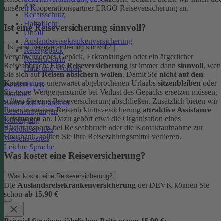
Kfz
unseren Kooperationspartner ERGO Reiseversicherung an.
Rechtsschutz
Haftpflicht
Ist eine Reiseversicherung sinnvoll?
Unfall
Auslandsreisekrankenversicherung
Ist eine Reiseversicherung sinnvoll?
Reisegepäck
Verschwundenes Gepäck, Erkrankungen oder ein ärgerlicher
Reiserücktritt
Reiseabbruch: Eine
Reiseversicherung
ist immer dann
sinnvoll
, wen
Haus und Wohnen
Sie sich auf
Reisen absichern wollen
.
Damit Sie
nicht auf den
Kosten
eines unerwartet abgebrochenen Urlaubs
sitzenbleiben
oder
meineDEVK
Sie teure Wertgegenstände bei Verlust des Gepäcks ersetzen müssen,
Kontakt
sollten Sie eine Reiseversicherung abschließen.
Zusätzlich bieten wir
Kundendaten ändern
Ihnen in unserer Reiserücktrittsversicherung
attraktive Assistance-
Bescheinigungen
Leistungen
an. Dazu gehört etwa die Organisation eines
Kündigung
Rücktransports bei Reiseabbruch oder die Kontaktaufnahme zur
Produktservices
Hausbank, sollten Sie Ihre Reisezahlungsmittel verlieren.
Wissenswertes
Leichte Sprache
Was kostet eine Reiseversicherung?
Was kostet eine Reiseversicherung?
Die
Auslandsreisekrankenversicherung
der DEVK können Sie
schon
ab 15,90 €
Beispiel für einen jährlichen Beitrag von 15,90 €: