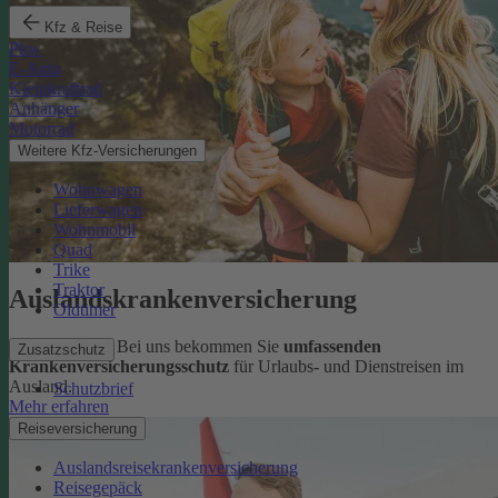
Kfz & Reise
Pkw
E-Auto
Kleinkraftrad
Anhänger
Motorrad
Weitere Kfz-Versicherungen
Wohnwagen
Lieferwagen
Wohnmobil
Quad
Trike
Traktor
Auslandskrankenversicherung
Oldtimer
Sorglos reisen: Bei uns bekommen Sie
umfassenden
Zusatzschutz
Krankenversicherungsschutz
für Urlaubs- und Dienstreisen im
Ausland.
Schutzbrief
Mehr erfahren
Reiseversicherung
Auslandsreisekrankenversicherung
Reisegepäck