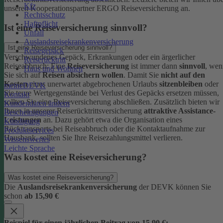
Kfz
unseren Kooperationspartner ERGO Reiseversicherung an.
Rechtsschutz
Haftpflicht
Ist eine Reiseversicherung sinnvoll?
Unfall
Auslandsreisekrankenversicherung
Ist eine Reiseversicherung sinnvoll?
Reisegepäck
Verschwundenes Gepäck, Erkrankungen oder ein ärgerlicher
Reiserücktritt
Reiseabbruch: Eine
Reiseversicherung
ist immer dann
sinnvoll
, wen
Haus und Wohnen
Sie sich auf
Reisen absichern wollen
.
Damit Sie
nicht auf den
Kosten
eines unerwartet abgebrochenen Urlaubs
sitzenbleiben
oder
meineDEVK
Sie teure Wertgegenstände bei Verlust des Gepäcks ersetzen müssen,
Kontakt
sollten Sie eine Reiseversicherung abschließen.
Zusätzlich bieten wir
Kundendaten ändern
Ihnen in unserer Reiserücktrittsversicherung
attraktive Assistance-
Bescheinigungen
Leistungen
an. Dazu gehört etwa die Organisation eines
Kündigung
Rücktransports bei Reiseabbruch oder die Kontaktaufnahme zur
Produktservices
Hausbank, sollten Sie Ihre Reisezahlungsmittel verlieren.
Wissenswertes
Leichte Sprache
Was kostet eine Reiseversicherung?
Was kostet eine Reiseversicherung?
Die
Auslandsreisekrankenversicherung
der DEVK können Sie
schon
ab 15,90 €
Beispiel für einen jährlichen Beitrag von 15,90 €: