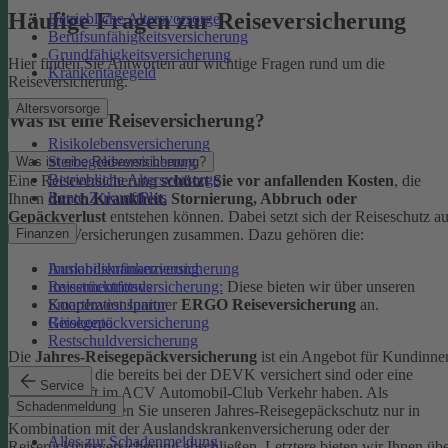
Häufige Fragen zur Reiseversicherung
Betriebliche Altersvorsorge
Berufsunfähigkeitsversicherung
Grundfähigkeitsversicherung
Hier finden Sie Antworten auf wichtige Fragen rund um die
Krankentagegeld
Reiseversicherung.
Altersvorsorge
Was ist eine Reiseversicherung?
Risikolebensversicherung
Sterbegeldversicherung
Was ist eine Reiseversicherung?
Betriebliche Altersvorsorge
Eine Reiseversicherung
schützt Sie vor anfallenden Kosten
, die
Rente ZukunftPlus
Ihnen
durch Krankheit, Stornierung, Abbruch oder
Gepäckverlust
entstehen können. Dabei setzt sich der Reiseschutz a
mehreren Versicherungen zusammen. Dazu gehören die:
Finanzen
Auslandskrankenversicherung
Immobilienfinanzierung
Reiserücktrittsversicherung:
Diese bieten wir über unseren
Investmentfonds
Kooperationspartner
ERGO Reiseversicherung
an.
SmartInvest Junior
Reisegepäckversicherung
Girokonto
Restschuldversicherung
Die
Jahres-Reisegepäckversicherung
ist ein Angebot für Kundinne
und Kunden, die bereits bei der DEVK versichert sind oder eine
Service
Mitgliedschaft im ACV Automobil-Club Verkehr haben.
Als
Schadenmeldung
Neukund:in können Sie unseren Jahres-Reisegepäckschutz nur in
Kombination mit der Auslandskrankenversicherung oder der
Alles zur Schadenmeldung
Reiserücktrittsversicherung abschließen. Letztere bieten wir Ihnen üb