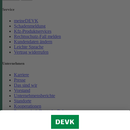
Service
meineDEVK
Schadenmeldung
Kfz-Produktservices
Rechtsschutz-Fall melden
Kundendaten ändern
Leichte Sprache
Vertrag widerrufen
Unternehmen
Karriere
Presse
Das sind wir
Vorstand
Unternehmensberichte
Standorte
Kooperationen
Partnerschaft Deutsche Bahn
Nachhaltigkeit