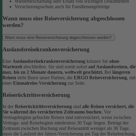
Wiederbeschaffung oder Ersatz von wichtigen Dokumenten
Versicherungsschutz auch für Familienangehörige
Wann muss eine Reiseversicherung abgeschlossen
werden?
Wann muss eine Reiseversicherung abgeschlossen werden?
Auslandsreisekrankenversicherung
Eine
Auslandsreisekrankenversicherung
können Sie
ohne
Wartezeit
abschließen. Sie sind somit sofort
auf Auslandsreisen, die
max. bis zu 2 Monate dauern, weltweit geschützt.
Bei
längeren
Reisen
steht Ihnen unser Partner, die
ERGO Reiseversicherung
, mit
einer
Einmalreise-Versicherung
zur Seite.
Reiserücktrittsversicherung
In der
Reiserücktrittsversicherung
sind
alle Reisen versichert, die
Sie während des versicherten Zeitraums buchen
.
Vor
Vertragsbeginn gebuchte Reisen sind mitversichert, wenn zwischen
Vertrags- und Reisebeginn mindestens 30 Tage liegen.
Beträgt der
Zeitraum zwischen Buchung und Reiseantritt weniger als 30 Tage,
muss die Laufzeit der Jahres-Versicherung am Tag der Reisebuchung,