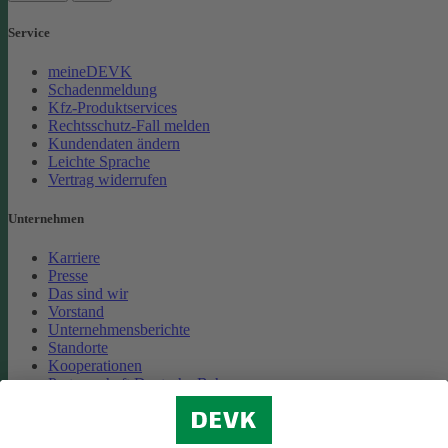
Service
meineDEVK
Schadenmeldung
Kfz-Produktservices
Rechtsschutz-Fall melden
Kundendaten ändern
Leichte Sprache
Vertrag widerrufen
Unternehmen
Karriere
Presse
Das sind wir
Vorstand
Unternehmensberichte
Standorte
Kooperationen
Partnerschaft Deutsche Bahn
Nachhaltigkeit