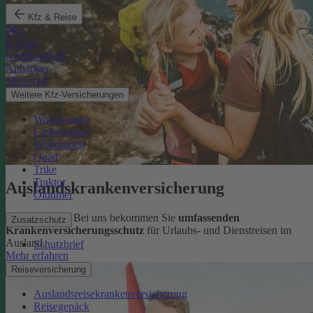
Kfz & Reise
Pkw
E-Auto
Kleinkraftrad
Anhänger
Motorrad
Weitere Kfz-Versicherungen
Wohnwagen
Lieferwagen
Wohnmobil
Quad
Trike
Traktor
Auslandskrankenversicherung
Oldtimer
Sorglos reisen: Bei uns bekommen Sie
umfassenden
Zusatzschutz
Krankenversicherungsschutz
für Urlaubs- und Dienstreisen im
Ausland.
Schutzbrief
Mehr erfahren
Reiseversicherung
Auslandsreisekrankenversicherung
Reisegepäck