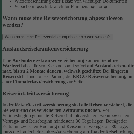
Wiederbeschaffung oder Ersatz von wichtigen Dokumenten
Versicherungsschutz auch für Familienangehörige
Wann muss eine Reiseversicherung abgeschlossen
werden?
Wann muss eine Reiseversicherung abgeschlossen werden?
Auslandsreisekrankenversicherung
Eine
Auslandsreisekrankenversicherung
können Sie
ohne
Wartezeit
abschließen. Sie sind somit sofort
auf Auslandsreisen, die
max. bis zu 2 Monate dauern, weltweit geschützt.
Bei
längeren
Reisen
steht Ihnen unser Partner, die
ERGO Reiseversicherung
, mit
einer
Einmalreise-Versicherung
zur Seite.
Reiserücktrittsversicherung
In der
Reiserücktrittsversicherung
sind
alle Reisen versichert, die
Sie während des versicherten Zeitraums buchen
.
Vor
Vertragsbeginn gebuchte Reisen sind mitversichert, wenn zwischen
Vertrags- und Reisebeginn mindestens 30 Tage liegen.
Beträgt der
Zeitraum zwischen Buchung und Reiseantritt weniger als 30 Tage,
muss die Laufzeit der Jahres-Versicherung am Tag der Reisebuchung,