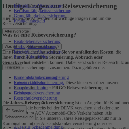
Häufige Fragen zur Reiseversicherung
Betriebliche Altersvorsorge
Berufsunfähigkeitsversicherung
Grundfähigkeitsversicherung
Hier finden Sie Antworten auf wichtige Fragen rund um die
Krankentagegeld
Reiseversicherung.
Altersvorsorge
Was ist eine Reiseversicherung?
Risikolebensversicherung
Sterbegeldversicherung
Was ist eine Reiseversicherung?
Betriebliche Altersvorsorge
Eine Reiseversicherung
schützt Sie vor anfallenden Kosten
, die
Rente ZukunftPlus
Ihnen
durch Krankheit, Stornierung, Abbruch oder
Gepäckverlust
entstehen können. Dabei setzt sich der Reiseschutz a
mehreren Versicherungen zusammen. Dazu gehören die:
Finanzen
Auslandskrankenversicherung
Immobilienfinanzierung
Reiserücktrittsversicherung:
Diese bieten wir über unseren
Investmentfonds
Kooperationspartner
ERGO Reiseversicherung
an.
SmartInvest Junior
Reisegepäckversicherung
Girokonto
Restschuldversicherung
Die
Jahres-Reisegepäckversicherung
ist ein Angebot für Kundinne
und Kunden, die bereits bei der DEVK versichert sind oder eine
Service
Mitgliedschaft im ACV Automobil-Club Verkehr haben.
Als
Schadenmeldung
Neukund:in können Sie unseren Jahres-Reisegepäckschutz nur in
Kombination mit der Auslandskrankenversicherung oder der
Alles zur Schadenmeldung
Reiserücktrittsversicherung abschließen. Letztere bieten wir Ihnen üb