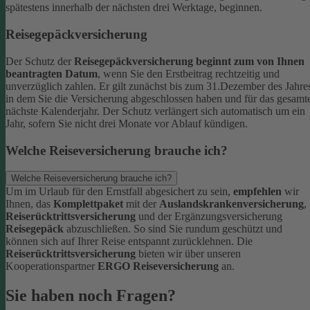
spätestens innerhalb der nächsten drei Werktage, beginnen.
Reisegepäckversicherung
Der Schutz der
Reisegepäckversicherung beginnt zum von Ihnen
beantragten Datum
, wenn Sie den Erstbeitrag rechtzeitig und
unverzüglich zahlen. Er gilt zunächst bis zum 31.Dezember des Jahre
in dem Sie die Versicherung abgeschlossen haben und für das gesamt
nächste Kalenderjahr. Der Schutz verlängert sich automatisch um ein
Jahr, sofern Sie nicht drei Monate vor Ablauf kündigen.
Welche Reiseversicherung brauche ich?
Welche Reiseversicherung brauche ich?
Um im Urlaub für den Ernstfall abgesichert zu sein,
empfehlen
wir
Ihnen, das
Komplettpaket
mit der
Auslandskrankenversicherung
,
Reiserücktrittsversicherung
und der Ergänzungsversicherung
Reisegepäck
abzuschließen. So sind Sie rundum geschützt und
können sich auf Ihrer Reise entspannt zurücklehnen.
Die
Reiserücktrittsversicherung
bieten wir über unseren
Kooperationspartner
ERGO Reiseversicherung
an.
Sie haben noch Fragen?