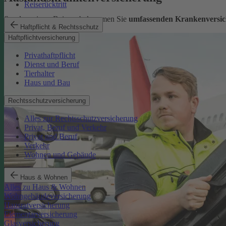
Reiserücktritt
Sorglos reisen: Bei uns bekommen Sie
umfassenden Krankenversic
Haftpflicht & Rechtsschutz
Mehr erfahren
Haftpflichtversicherung
Privathaftpflicht
Dienst und Beruf
Tierhalter
Haus und Bau
Rechtsschutzversicherung
Alles zur Rechtsschutzversicherung
Privat, Beruf und Verkehr
Privat und Beruf
Verkehr
Wohnen und Gebäude
Haus & Wohnen
Alles zu Haus & Wohnen
Wohngebäudeversicherung
Hausratversicherung
Elementarversicherung
Glasversicherung