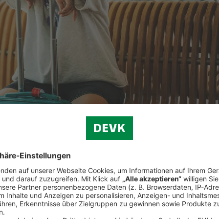
ützt
Sie die
Reiserücktrittsversicherung der ERGO Reiseversicher