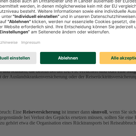
sicherung.
nen
durch Krankheit, Stornierung, Abbruch oder Gepäckverlust
ent
perationspartner
ERGO Reiseversicherung
an.
n und Kunden, die bereits bei der DEVK versichert sind oder eine Mi
der Auslandskrankenversicherung oder der Reiserücktrittsversicherung
bruch: Eine
Reiseversicherung
ist immer dann
sinnvoll
, wenn Sie sic
gegenstände bei Verlust des Gepäcks ersetzen müssen, sollten Sie eine
zu gehört etwa die Organisation eines Rücktransports bei Reiseabbruch