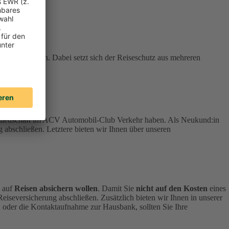
stehen können. Dabei setzt sich der Reiseschutz aus mehreren
tgliedschaft im ACV Automobil-Club Verkehr haben.
Als Neukund:in
 abschließen. Letztere bieten wir Ihnen über unseren
h auf
Reisen absichern wollen
.
Damit Sie
nicht auf den Kosten
eines
 Reiseversicherung abschließen.
Zusätzlich bieten wir Ihnen in unserer
 oder die Kontaktaufnahme zur Hausbank, sollten Sie Ihre