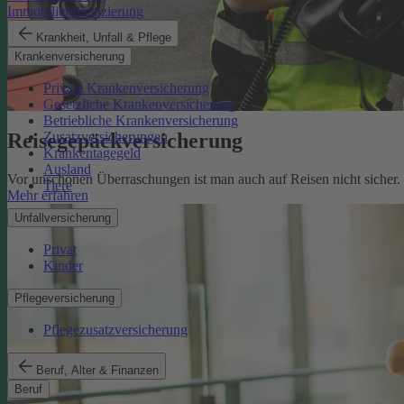
Immobilienfinanzierung
Krankheit, Unfall & Pflege
Krankenversicherung
Private Krankenversicherung
Gesetzliche Krankenversicherung
Betriebliche Krankenversicherung
Reisegepäckversicherung
Zusatzversicherungen
Krankentagegeld
Ausland
Vor unschönen Überraschungen ist man auch auf Reisen nicht sicher
Tiere
Mehr erfahren
Unfallversicherung
Privat
Kinder
Pflegeversicherung
Pflegezusatzversicherung
Beruf, Alter & Finanzen
Beruf