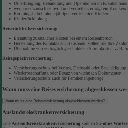
Unterbringung, Behandlung und Operationen im Krankenhaus 
wenn medizinisch sinnvoll und vertretbar, erfolgt ein Krankenr
Rooming-In bei minderjährigen versicherten Kindern
Kinderrückholung
Reiserücktrittsversicherung:
Erstattung zusätzlicher Kosten bei einem Reiseabbruch
Herstellung des Kontakts zur Hausbank, sollten Sie Ihre Zahlun
Übernahme von vertraglich geschuldeten Stornokosten, z. B. be
Reisegepäckversicherung:
Versicherungsschutz bei Verlust, Diebstahl oder Beschädigung
Wiederbeschaffung oder Ersatz von wichtigen Dokumenten
Versicherungsschutz auch für Familienangehörige
Wann muss eine Reiseversicherung abgeschlossen we
Wann muss eine Reiseversicherung abgeschlossen werden?
Auslandsreisekrankenversicherung
Eine
Auslandsreisekrankenversicherung
können Sie
ohne Warteze