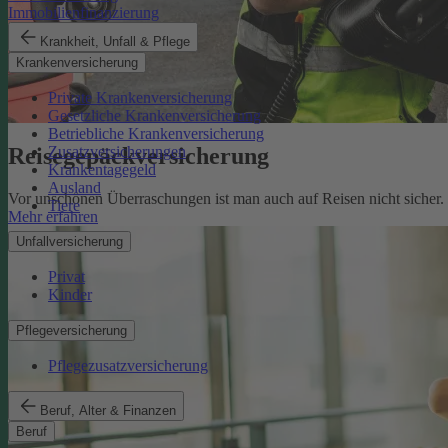
Immobilienfinanzierung
Krankheit, Unfall & Pflege
Krankenversicherung
Private Krankenversicherung
Gesetzliche Krankenversicherung
Betriebliche Krankenversicherung
Reisegepäckversicherung
Zusatzversicherungen
Krankentagegeld
Ausland
Vor unschönen Überraschungen ist man auch auf Reisen nicht sicher
Tiere
Mehr erfahren
Unfallversicherung
Privat
Kinder
Pflegeversicherung
Pflegezusatzversicherung
Beruf, Alter & Finanzen
Beruf