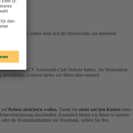
stehen können. Dabei setzt sich der Reiseschutz aus mehreren
tgliedschaft im ACV Automobil-Club Verkehr haben.
Als Neukund:in
 abschließen. Letztere bieten wir Ihnen über unseren
h auf
Reisen absichern wollen
.
Damit Sie
nicht auf den Kosten
eines
 Reiseversicherung abschließen.
Zusätzlich bieten wir Ihnen in unserer
 oder die Kontaktaufnahme zur Hausbank, sollten Sie Ihre