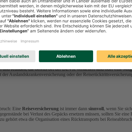
sicherung.
nen
durch Krankheit, Stornierung, Abbruch oder Gepäckverlust
ent
perationspartner
ERGO Reiseversicherung
an.
n und Kunden, die bereits bei der DEVK versichert sind oder eine Mi
der Auslandskrankenversicherung oder der Reiserücktrittsversicherung
bruch: Eine
Reiseversicherung
ist immer dann
sinnvoll
, wenn Sie sic
gegenstände bei Verlust des Gepäcks ersetzen müssen, sollten Sie eine
zu gehört etwa die Organisation eines Rücktransports bei Reiseabbruch