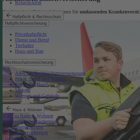
Reiserücktritt
Sorglos reisen: Bei uns bekommen Sie
umfassenden Krankenversic
Haftpflicht & Rechtsschutz
Mehr erfahren
Haftpflichtversicherung
Privathaftpflicht
Dienst und Beruf
Tierhalter
Haus und Bau
Rechtsschutzversicherung
Alles zur Rechtsschutzversicherung
Privat, Beruf und Verkehr
Privat und Beruf
Verkehr
Wohnen und Gebäude
Haus & Wohnen
Alles zu Haus & Wohnen
Wohngebäudeversicherung
Hausratversicherung
Elementarversicherung
Glasversicherung