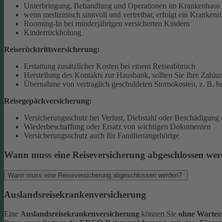
Unterbringung, Behandlung und Operationen im Krankenhaus 
wenn medizinisch sinnvoll und vertretbar, erfolgt ein Krankenr
Rooming-In bei minderjährigen versicherten Kindern
Kinderrückholung
Reiserücktrittsversicherung:
Erstattung zusätzlicher Kosten bei einem Reiseabbruch
Herstellung des Kontakts zur Hausbank, sollten Sie Ihre Zahlun
Übernahme von vertraglich geschuldeten Stornokosten, z. B. be
Reisegepäckversicherung:
Versicherungsschutz bei Verlust, Diebstahl oder Beschädigung
Wiederbeschaffung oder Ersatz von wichtigen Dokumenten
Versicherungsschutz auch für Familienangehörige
Wann muss eine Reiseversicherung abgeschlossen we
Wann muss eine Reiseversicherung abgeschlossen werden?
Auslandsreisekrankenversicherung
Eine
Auslandsreisekrankenversicherung
können Sie
ohne Warteze