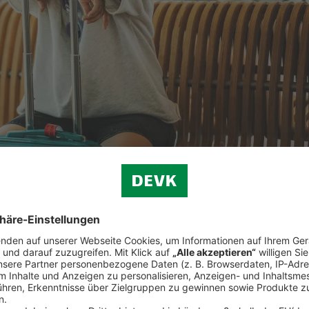
ützt
Sie die
Reiserücktrittsversicherung der ERGO Reiseversicher