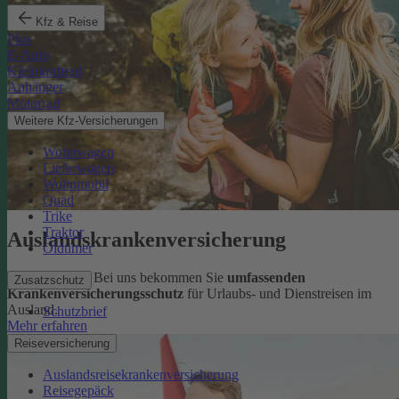
Kfz & Reise
Pkw
E-Auto
Kleinkraftrad
Anhänger
Motorrad
Weitere Kfz-Versicherungen
Wohnwagen
Lieferwagen
Wohnmobil
Quad
Trike
Traktor
Auslandskrankenversicherung
Oldtimer
Sorglos reisen: Bei uns bekommen Sie
umfassenden
Zusatzschutz
Krankenversicherungsschutz
für Urlaubs- und Dienstreisen im
Ausland.
Schutzbrief
Mehr erfahren
Reiseversicherung
Auslandsreisekrankenversicherung
Reisegepäck