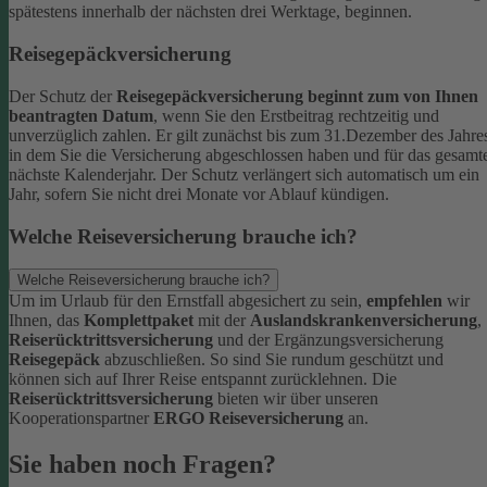
spätestens innerhalb der nächsten drei Werktage, beginnen.
Reisegepäckversicherung
Der Schutz der
Reisegepäckversicherung beginnt zum von Ihnen
beantragten Datum
, wenn Sie den Erstbeitrag rechtzeitig und
unverzüglich zahlen. Er gilt zunächst bis zum 31.Dezember des Jahre
in dem Sie die Versicherung abgeschlossen haben und für das gesamt
nächste Kalenderjahr. Der Schutz verlängert sich automatisch um ein
Jahr, sofern Sie nicht drei Monate vor Ablauf kündigen.
Welche Reiseversicherung brauche ich?
Welche Reiseversicherung brauche ich?
Um im Urlaub für den Ernstfall abgesichert zu sein,
empfehlen
wir
Ihnen, das
Komplettpaket
mit der
Auslandskrankenversicherung
,
Reiserücktrittsversicherung
und der Ergänzungsversicherung
Reisegepäck
abzuschließen. So sind Sie rundum geschützt und
können sich auf Ihrer Reise entspannt zurücklehnen.
Die
Reiserücktrittsversicherung
bieten wir über unseren
Kooperationspartner
ERGO Reiseversicherung
an.
Sie haben noch Fragen?