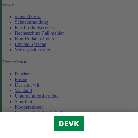
Service
meineDEVK
Schadenmeldung
Kfz-Produktservices
Rechtsschutz-Fall melden
Kundendaten ändern
Leichte Sprache
Vertrag widerrufen
Unternehmen
Karriere
Presse
Das sind wir
Vorstand
Unternehmensberichte
Standorte
Kooperationen
Partnerschaft Deutsche Bahn
Nachhaltigkeit