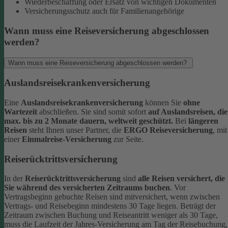
Wiederbeschaffung oder Ersatz von wichtigen Dokumenten
Versicherungsschutz auch für Familienangehörige
Wann muss eine Reiseversicherung abgeschlossen
werden?
Wann muss eine Reiseversicherung abgeschlossen werden?
Auslandsreisekrankenversicherung
Eine
Auslandsreisekrankenversicherung
können Sie
ohne
Wartezeit
abschließen. Sie sind somit sofort
auf Auslandsreisen, die
max. bis zu 2 Monate dauern, weltweit geschützt.
Bei
längeren
Reisen
steht Ihnen unser Partner, die
ERGO Reiseversicherung
, mit
einer
Einmalreise-Versicherung
zur Seite.
Reiserücktrittsversicherung
In der
Reiserücktrittsversicherung
sind
alle Reisen versichert, die
Sie während des versicherten Zeitraums buchen
.
Vor
Vertragsbeginn gebuchte Reisen sind mitversichert, wenn zwischen
Vertrags- und Reisebeginn mindestens 30 Tage liegen.
Beträgt der
Zeitraum zwischen Buchung und Reiseantritt weniger als 30 Tage,
muss die Laufzeit der Jahres-Versicherung am Tag der Reisebuchung,