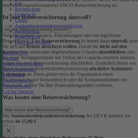
Kfz
unseren Kooperationspartner ERGO Reiseversicherung an.
Rechtsschutz
Haftpflicht
Ist eine Reiseversicherung sinnvoll?
Unfall
Auslandsreisekrankenversicherung
Ist eine Reiseversicherung sinnvoll?
Reisegepäck
Verschwundenes Gepäck, Erkrankungen oder ein ärgerlicher
Reiserücktritt
Reiseabbruch: Eine
Reiseversicherung
ist immer dann
sinnvoll
, wen
Haus und Wohnen
Sie sich auf
Reisen absichern wollen
.
Damit Sie
nicht auf den
Kosten
eines unerwartet abgebrochenen Urlaubs
sitzenbleiben
oder
meineDEVK
Sie teure Wertgegenstände bei Verlust des Gepäcks ersetzen müssen,
Kontakt
sollten Sie eine Reiseversicherung abschließen.
Zusätzlich bieten wir
Kundendaten ändern
Ihnen in unserer Reiserücktrittsversicherung
attraktive Assistance-
Bescheinigungen
Leistungen
an. Dazu gehört etwa die Organisation eines
Kündigung
Rücktransports bei Reiseabbruch oder die Kontaktaufnahme zur
Produktservices
Hausbank, sollten Sie Ihre Reisezahlungsmittel verlieren.
Wissenswertes
Leichte Sprache
Was kostet eine Reiseversicherung?
Was kostet eine Reiseversicherung?
Die
Auslandsreisekrankenversicherung
der DEVK können Sie
schon
ab 15,90 €
Beispiel für einen jährlichen Beitrag von 15,90 €: