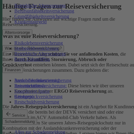
Häufige Fragen zur Reiseversicherung
Betriebliche Altersvorsorge
Berufsunfähigkeitsversicherung
Grundfähigkeitsversicherung
Hier finden Sie Antworten auf wichtige Fragen rund um die
Krankentagegeld
Reiseversicherung.
Altersvorsorge
Was ist eine Reiseversicherung?
Risikolebensversicherung
Sterbegeldversicherung
Was ist eine Reiseversicherung?
Betriebliche Altersvorsorge
Eine Reiseversicherung
schützt Sie vor anfallenden Kosten
, die
Rente ZukunftPlus
Ihnen
durch Krankheit, Stornierung, Abbruch oder
Gepäckverlust
entstehen können. Dabei setzt sich der Reiseschutz a
mehreren Versicherungen zusammen. Dazu gehören die:
Finanzen
Auslandskrankenversicherung
Immobilienfinanzierung
Reiserücktrittsversicherung:
Diese bieten wir über unseren
Investmentfonds
Kooperationspartner
ERGO Reiseversicherung
an.
SmartInvest Junior
Reisegepäckversicherung
Girokonto
Restschuldversicherung
Die
Jahres-Reisegepäckversicherung
ist ein Angebot für Kundinne
und Kunden, die bereits bei der DEVK versichert sind oder eine
Service
Mitgliedschaft im ACV Automobil-Club Verkehr haben.
Als
Schadenmeldung
Neukund:in können Sie unseren Jahres-Reisegepäckschutz nur in
Kombination mit der Auslandskrankenversicherung oder der
Alles zur Schadenmeldung
Reiserücktrittsversicherung abschließen. Letztere bieten wir Ihnen üb