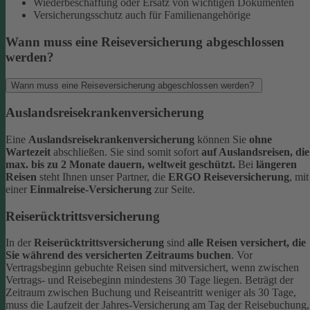
Wiederbeschaffung oder Ersatz von wichtigen Dokumenten
Versicherungsschutz auch für Familienangehörige
Wann muss eine Reiseversicherung abgeschlossen
werden?
Wann muss eine Reiseversicherung abgeschlossen werden?
Auslandsreisekrankenversicherung
Eine
Auslandsreisekrankenversicherung
können Sie
ohne
Wartezeit
abschließen. Sie sind somit sofort
auf Auslandsreisen, die
max. bis zu 2 Monate dauern, weltweit geschützt.
Bei
längeren
Reisen
steht Ihnen unser Partner, die
ERGO Reiseversicherung
, mit
einer
Einmalreise-Versicherung
zur Seite.
Reiserücktrittsversicherung
In der
Reiserücktrittsversicherung
sind
alle Reisen versichert, die
Sie während des versicherten Zeitraums buchen
.
Vor
Vertragsbeginn gebuchte Reisen sind mitversichert, wenn zwischen
Vertrags- und Reisebeginn mindestens 30 Tage liegen.
Beträgt der
Zeitraum zwischen Buchung und Reiseantritt weniger als 30 Tage,
muss die Laufzeit der Jahres-Versicherung am Tag der Reisebuchung,