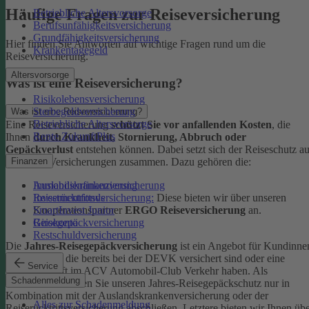
Häufige Fragen zur Reiseversicherung
Betriebliche Altersvorsorge
Berufsunfähigkeitsversicherung
Grundfähigkeitsversicherung
Hier finden Sie Antworten auf wichtige Fragen rund um die
Krankentagegeld
Reiseversicherung.
Altersvorsorge
Was ist eine Reiseversicherung?
Risikolebensversicherung
Sterbegeldversicherung
Was ist eine Reiseversicherung?
Betriebliche Altersvorsorge
Eine Reiseversicherung
schützt Sie vor anfallenden Kosten
, die
Rente ZukunftPlus
Ihnen
durch Krankheit, Stornierung, Abbruch oder
Gepäckverlust
entstehen können. Dabei setzt sich der Reiseschutz a
mehreren Versicherungen zusammen. Dazu gehören die:
Finanzen
Auslandskrankenversicherung
Immobilienfinanzierung
Reiserücktrittsversicherung:
Diese bieten wir über unseren
Investmentfonds
Kooperationspartner
ERGO Reiseversicherung
an.
SmartInvest Junior
Reisegepäckversicherung
Girokonto
Restschuldversicherung
Die
Jahres-Reisegepäckversicherung
ist ein Angebot für Kundinne
und Kunden, die bereits bei der DEVK versichert sind oder eine
Service
Mitgliedschaft im ACV Automobil-Club Verkehr haben.
Als
Schadenmeldung
Neukund:in können Sie unseren Jahres-Reisegepäckschutz nur in
Kombination mit der Auslandskrankenversicherung oder der
Alles zur Schadenmeldung
Reiserücktrittsversicherung abschließen. Letztere bieten wir Ihnen üb