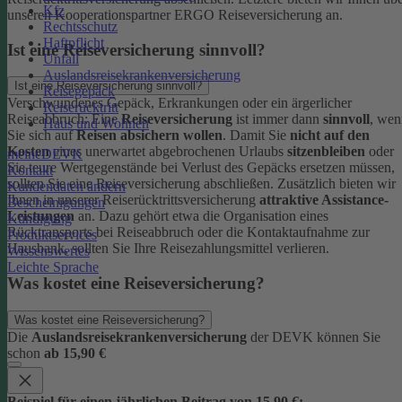
Kfz
unseren Kooperationspartner ERGO Reiseversicherung an.
Rechtsschutz
Haftpflicht
Ist eine Reiseversicherung sinnvoll?
Unfall
Auslandsreisekrankenversicherung
Ist eine Reiseversicherung sinnvoll?
Reisegepäck
Verschwundenes Gepäck, Erkrankungen oder ein ärgerlicher
Reiserücktritt
Reiseabbruch: Eine
Reiseversicherung
ist immer dann
sinnvoll
, wen
Haus und Wohnen
Sie sich auf
Reisen absichern wollen
.
Damit Sie
nicht auf den
Kosten
eines unerwartet abgebrochenen Urlaubs
sitzenbleiben
oder
meineDEVK
Sie teure Wertgegenstände bei Verlust des Gepäcks ersetzen müssen,
Kontakt
sollten Sie eine Reiseversicherung abschließen.
Zusätzlich bieten wir
Kundendaten ändern
Ihnen in unserer Reiserücktrittsversicherung
attraktive Assistance-
Bescheinigungen
Leistungen
an. Dazu gehört etwa die Organisation eines
Kündigung
Rücktransports bei Reiseabbruch oder die Kontaktaufnahme zur
Produktservices
Hausbank, sollten Sie Ihre Reisezahlungsmittel verlieren.
Wissenswertes
Leichte Sprache
Was kostet eine Reiseversicherung?
Was kostet eine Reiseversicherung?
Die
Auslandsreisekrankenversicherung
der DEVK können Sie
schon
ab 15,90 €
Beispiel für einen jährlichen Beitrag von 15,90 €: