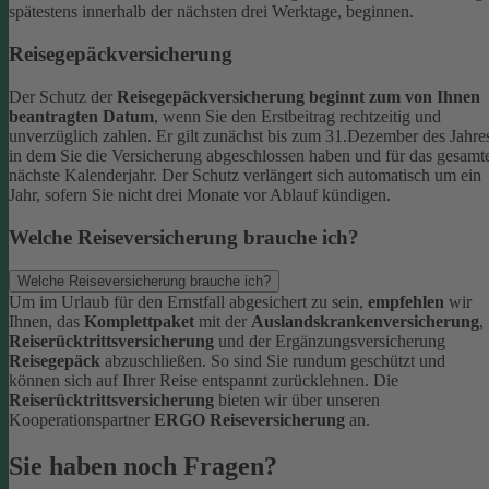
spätestens innerhalb der nächsten drei Werktage, beginnen.
Reisegepäckversicherung
Der Schutz der
Reisegepäckversicherung beginnt zum von Ihnen
beantragten Datum
, wenn Sie den Erstbeitrag rechtzeitig und
unverzüglich zahlen. Er gilt zunächst bis zum 31.Dezember des Jahre
in dem Sie die Versicherung abgeschlossen haben und für das gesamt
nächste Kalenderjahr. Der Schutz verlängert sich automatisch um ein
Jahr, sofern Sie nicht drei Monate vor Ablauf kündigen.
Welche Reiseversicherung brauche ich?
Welche Reiseversicherung brauche ich?
Um im Urlaub für den Ernstfall abgesichert zu sein,
empfehlen
wir
Ihnen, das
Komplettpaket
mit der
Auslandskrankenversicherung
,
Reiserücktrittsversicherung
und der Ergänzungsversicherung
Reisegepäck
abzuschließen. So sind Sie rundum geschützt und
können sich auf Ihrer Reise entspannt zurücklehnen.
Die
Reiserücktrittsversicherung
bieten wir über unseren
Kooperationspartner
ERGO Reiseversicherung
an.
Sie haben noch Fragen?