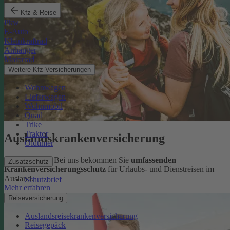
Kfz & Reise
Pkw
E-Auto
Kleinkraftrad
Anhänger
Motorrad
Weitere Kfz-Versicherungen
Wohnwagen
Lieferwagen
Wohnmobil
Quad
Trike
Traktor
Auslandskrankenversicherung
Oldtimer
Sorglos reisen: Bei uns bekommen Sie
umfassenden
Zusatzschutz
Krankenversicherungsschutz
für Urlaubs- und Dienstreisen im
Ausland.
Schutzbrief
Mehr erfahren
Reiseversicherung
Auslandsreisekrankenversicherung
Reisegepäck