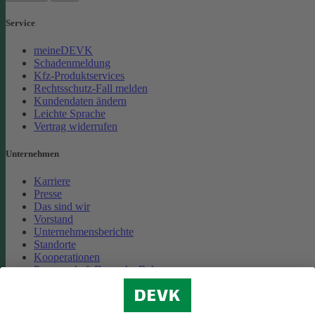
Service
meineDEVK
Schadenmeldung
Kfz-Produktservices
Rechtsschutz-Fall melden
Kundendaten ändern
Leichte Sprache
Vertrag widerrufen
Unternehmen
Karriere
Presse
Das sind wir
Vorstand
Unternehmensberichte
Standorte
Kooperationen
Partnerschaft Deutsche Bahn
Nachhaltigkeit