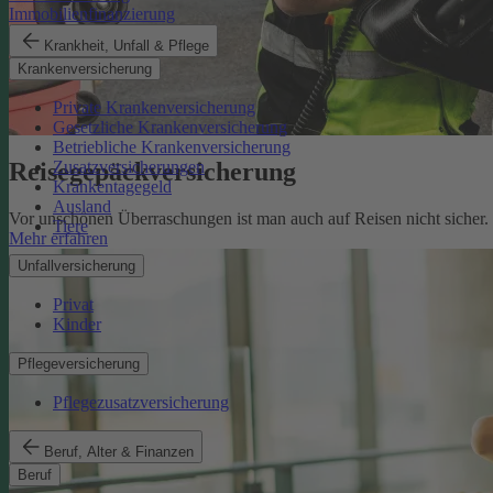
Immobilienfinanzierung
Krankheit, Unfall & Pflege
Krankenversicherung
Private Krankenversicherung
Gesetzliche Krankenversicherung
Betriebliche Krankenversicherung
Reisegepäckversicherung
Zusatzversicherungen
Krankentagegeld
Ausland
Vor unschönen Überraschungen ist man auch auf Reisen nicht sicher
Tiere
Mehr erfahren
Unfallversicherung
Privat
Kinder
Pflegeversicherung
Pflegezusatzversicherung
Beruf, Alter & Finanzen
Beruf