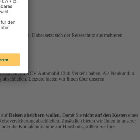
stehen können. Dabei setzt sich der Reiseschutz aus mehreren
tgliedschaft im ACV Automobil-Club Verkehr haben.
Als Neukund:in
 abschließen. Letztere bieten wir Ihnen über unseren
h auf
Reisen absichern wollen
.
Damit Sie
nicht auf den Kosten
eines
 Reiseversicherung abschließen.
Zusätzlich bieten wir Ihnen in unserer
 oder die Kontaktaufnahme zur Hausbank, sollten Sie Ihre