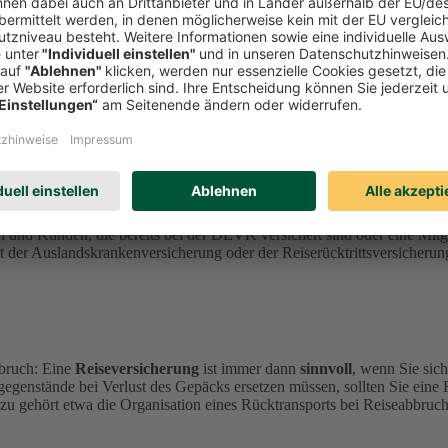
sicherung.
nen
durch Krankheit, Stornierung, Abbruch oder Gepäckverlust
ent
perationspartner
ERGO Reiseversicherung
an.
n und Kunden, die bereits bei der DEVK versichert sind oder eine Mi
der Auslandskrankenversicherung oder der Reiserücktrittsversicherung
bruch: Eine
Reiseversicherung
ist immer dann
sinnvoll
, wenn Sie sic
gegenstände bei Verlust des Gepäcks ersetzen müssen, sollten Sie eine
zu gehört etwa die Organisation eines Rücktransports bei Reiseabbruch