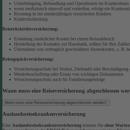
Unterbringung, Behandlung und Operationen im Krankenhaus 
wenn medizinisch sinnvoll und vertretbar, erfolgt ein Krankenr
Rooming-In bei minderjährigen versicherten Kindern
Kinderrückholung
Reiserücktrittsversicherung:
Erstattung zusätzlicher Kosten bei einem Reiseabbruch
Herstellung des Kontakts zur Hausbank, sollten Sie Ihre Zahlun
Übernahme von vertraglich geschuldeten Stornokosten, z. B. be
Reisegepäckversicherung:
Versicherungsschutz bei Verlust, Diebstahl oder Beschädigung
Wiederbeschaffung oder Ersatz von wichtigen Dokumenten
Versicherungsschutz auch für Familienangehörige
Wann muss eine Reiseversicherung abgeschlossen we
Wann muss eine Reiseversicherung abgeschlossen werden?
Auslandsreisekrankenversicherung
Eine
Auslandsreisekrankenversicherung
können Sie
ohne Warteze