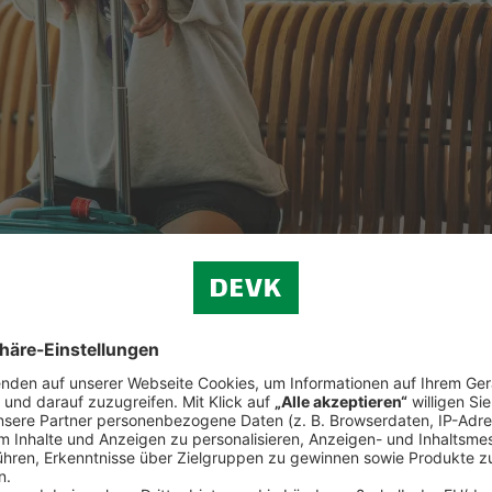
ützt
Sie die
Reiserücktrittsversicherung der ERGO Reiseversicher