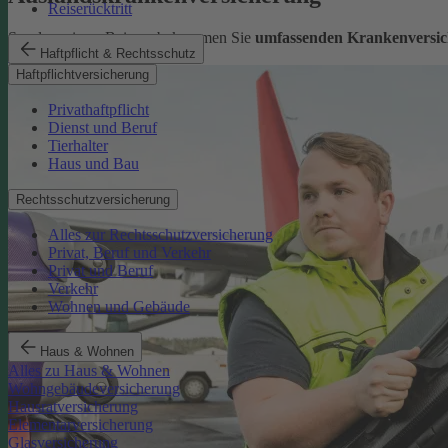
Reiserücktritt
Sorglos reisen: Bei uns bekommen Sie
umfassenden Krankenversic
Haftpflicht & Rechtsschutz
Mehr erfahren
Haftpflichtversicherung
Privathaftpflicht
Dienst und Beruf
Tierhalter
Haus und Bau
Rechtsschutzversicherung
Alles zur Rechtsschutzversicherung
Privat, Beruf und Verkehr
Privat und Beruf
Verkehr
Wohnen und Gebäude
Haus & Wohnen
Alles zu Haus & Wohnen
Wohngebäudeversicherung
Hausratversicherung
Elementarversicherung
Glasversicherung