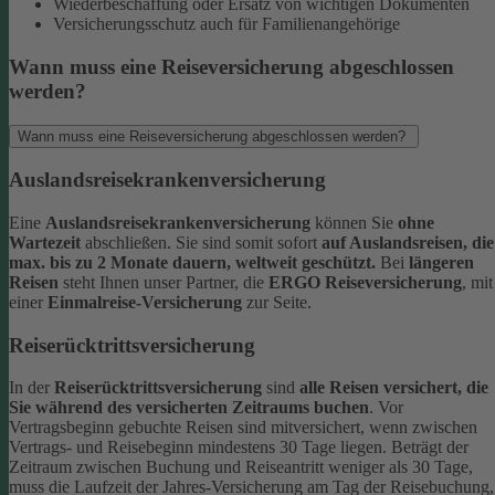
Wiederbeschaffung oder Ersatz von wichtigen Dokumenten
Versicherungsschutz auch für Familienangehörige
Wann muss eine Reiseversicherung abgeschlossen
werden?
Wann muss eine Reiseversicherung abgeschlossen werden?
Auslandsreisekrankenversicherung
Eine
Auslandsreisekrankenversicherung
können Sie
ohne
Wartezeit
abschließen. Sie sind somit sofort
auf Auslandsreisen, die
max. bis zu 2 Monate dauern, weltweit geschützt.
Bei
längeren
Reisen
steht Ihnen unser Partner, die
ERGO Reiseversicherung
, mit
einer
Einmalreise-Versicherung
zur Seite.
Reiserücktrittsversicherung
In der
Reiserücktrittsversicherung
sind
alle Reisen versichert, die
Sie während des versicherten Zeitraums buchen
.
Vor
Vertragsbeginn gebuchte Reisen sind mitversichert, wenn zwischen
Vertrags- und Reisebeginn mindestens 30 Tage liegen.
Beträgt der
Zeitraum zwischen Buchung und Reiseantritt weniger als 30 Tage,
muss die Laufzeit der Jahres-Versicherung am Tag der Reisebuchung,