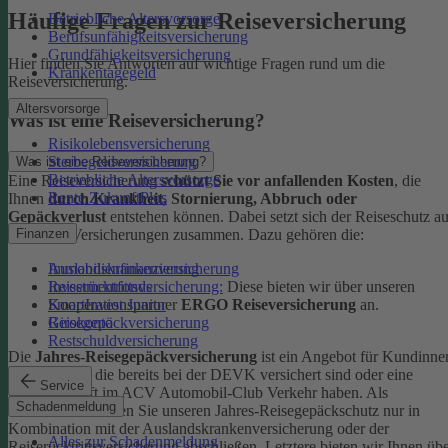
Häufige Fragen zur Reiseversicherung
Betriebliche Altersvorsorge
Berufsunfähigkeitsversicherung
Grundfähigkeitsversicherung
Hier finden Sie Antworten auf wichtige Fragen rund um die
Krankentagegeld
Reiseversicherung.
Altersvorsorge
Was ist eine Reiseversicherung?
Risikolebensversicherung
Sterbegeldversicherung
Was ist eine Reiseversicherung?
Betriebliche Altersvorsorge
Eine Reiseversicherung
schützt Sie vor anfallenden Kosten
, die
Rente ZukunftPlus
Ihnen
durch Krankheit, Stornierung, Abbruch oder
Gepäckverlust
entstehen können. Dabei setzt sich der Reiseschutz a
mehreren Versicherungen zusammen. Dazu gehören die:
Finanzen
Auslandskrankenversicherung
Immobilienfinanzierung
Reiserücktrittsversicherung:
Diese bieten wir über unseren
Investmentfonds
Kooperationspartner
ERGO Reiseversicherung
an.
SmartInvest Junior
Reisegepäckversicherung
Girokonto
Restschuldversicherung
Die
Jahres-Reisegepäckversicherung
ist ein Angebot für Kundinne
und Kunden, die bereits bei der DEVK versichert sind oder eine
Service
Mitgliedschaft im ACV Automobil-Club Verkehr haben.
Als
Schadenmeldung
Neukund:in können Sie unseren Jahres-Reisegepäckschutz nur in
Kombination mit der Auslandskrankenversicherung oder der
Alles zur Schadenmeldung
Reiserücktrittsversicherung abschließen. Letztere bieten wir Ihnen üb