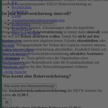
Kfz
unseren Kooperationspartner ERGO Reiseversicherung an.
Rechtsschutz
Haftpflicht
Ist eine Reiseversicherung sinnvoll?
Unfall
Auslandsreisekrankenversicherung
Ist eine Reiseversicherung sinnvoll?
Reisegepäck
Verschwundenes Gepäck, Erkrankungen oder ein ärgerlicher
Reiserücktritt
Reiseabbruch: Eine
Reiseversicherung
ist immer dann
sinnvoll
, wen
Haus und Wohnen
Sie sich auf
Reisen absichern wollen
.
Damit Sie
nicht auf den
Kosten
eines unerwartet abgebrochenen Urlaubs
sitzenbleiben
oder
meineDEVK
Sie teure Wertgegenstände bei Verlust des Gepäcks ersetzen müssen,
Kontakt
sollten Sie eine Reiseversicherung abschließen.
Zusätzlich bieten wir
Kundendaten ändern
Ihnen in unserer Reiserücktrittsversicherung
attraktive Assistance-
Bescheinigungen
Leistungen
an. Dazu gehört etwa die Organisation eines
Kündigung
Rücktransports bei Reiseabbruch oder die Kontaktaufnahme zur
Produktservices
Hausbank, sollten Sie Ihre Reisezahlungsmittel verlieren.
Wissenswertes
Leichte Sprache
Was kostet eine Reiseversicherung?
Was kostet eine Reiseversicherung?
Die
Auslandsreisekrankenversicherung
der DEVK können Sie
schon
ab 15,90 €
Beispiel für einen jährlichen Beitrag von 15,90 €: