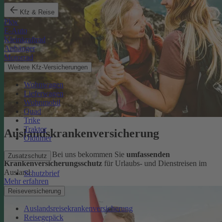
Kfz & Reise
Pkw
E-Auto
Kleinkraftrad
Anhänger
Motorrad
Weitere Kfz-Versicherungen
Wohnwagen
Lieferwagen
Wohnmobil
Quad
Trike
Traktor
Auslandskrankenversicherung
Oldtimer
Sorglos reisen: Bei uns bekommen Sie
umfassenden
Zusatzschutz
Krankenversicherungsschutz
für Urlaubs- und Dienstreisen im
Ausland.
Schutzbrief
Mehr erfahren
Reiseversicherung
Auslandsreisekrankenversicherung
Reisegepäck