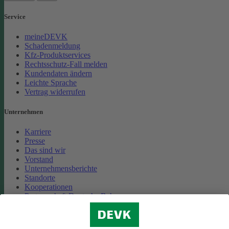
Service
meineDEVK
Schadenmeldung
Kfz-Produktservices
Rechtsschutz-Fall melden
Kundendaten ändern
Leichte Sprache
Vertrag widerrufen
Unternehmen
Karriere
Presse
Das sind wir
Vorstand
Unternehmensberichte
Standorte
Kooperationen
Partnerschaft Deutsche Bahn
Nachhaltigkeit