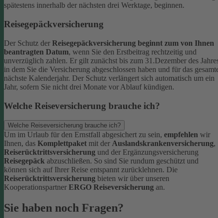
spätestens innerhalb der nächsten drei Werktage, beginnen.
Reisegepäckversicherung
Der Schutz der
Reisegepäckversicherung beginnt zum von Ihnen
beantragten Datum
, wenn Sie den Erstbeitrag rechtzeitig und
unverzüglich zahlen. Er gilt zunächst bis zum 31.Dezember des Jahre
in dem Sie die Versicherung abgeschlossen haben und für das gesamt
nächste Kalenderjahr. Der Schutz verlängert sich automatisch um ein
Jahr, sofern Sie nicht drei Monate vor Ablauf kündigen.
Welche Reiseversicherung brauche ich?
Welche Reiseversicherung brauche ich?
Um im Urlaub für den Ernstfall abgesichert zu sein,
empfehlen
wir
Ihnen, das
Komplettpaket
mit der
Auslandskrankenversicherung
,
Reiserücktrittsversicherung
und der Ergänzungsversicherung
Reisegepäck
abzuschließen. So sind Sie rundum geschützt und
können sich auf Ihrer Reise entspannt zurücklehnen.
Die
Reiserücktrittsversicherung
bieten wir über unseren
Kooperationspartner
ERGO Reiseversicherung
an.
Sie haben noch Fragen?