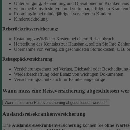
Unterbringung, Behandlung und Operationen im Krankenhaus 
wenn medizinisch sinnvoll und vertretbar, erfolgt ein Krankenr
Rooming-In bei minderjährigen versicherten Kindern
Kinderrückholung
Reiserücktrittsversicherung:
Erstattung zusätzlicher Kosten bei einem Reiseabbruch
Herstellung des Kontakts zur Hausbank, sollten Sie Ihre Zahlun
Übernahme von vertraglich geschuldeten Stornokosten, z. B. be
Reisegepäckversicherung:
Versicherungsschutz bei Verlust, Diebstahl oder Beschädigung
Wiederbeschaffung oder Ersatz von wichtigen Dokumenten
Versicherungsschutz auch für Familienangehörige
Wann muss eine Reiseversicherung abgeschlossen we
Wann muss eine Reiseversicherung abgeschlossen werden?
Auslandsreisekrankenversicherung
Eine
Auslandsreisekrankenversicherung
können Sie
ohne Warteze