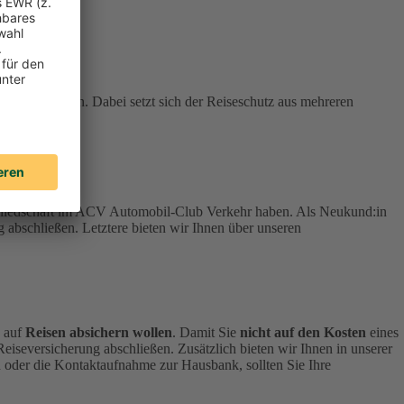
stehen können. Dabei setzt sich der Reiseschutz aus mehreren
tgliedschaft im ACV Automobil-Club Verkehr haben.
Als Neukund:in
 abschließen. Letztere bieten wir Ihnen über unseren
h auf
Reisen absichern wollen
.
Damit Sie
nicht auf den Kosten
eines
 Reiseversicherung abschließen.
Zusätzlich bieten wir Ihnen in unserer
 oder die Kontaktaufnahme zur Hausbank, sollten Sie Ihre