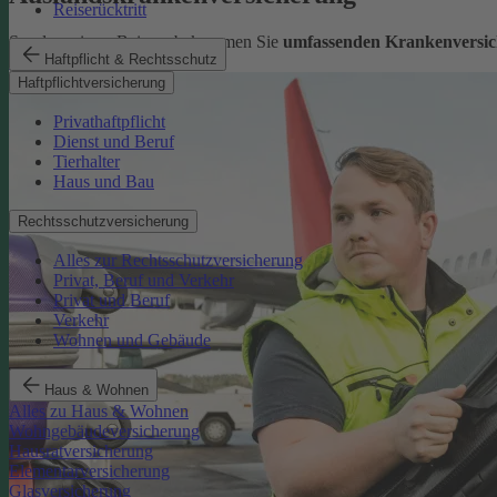
Reiserücktritt
Sorglos reisen: Bei uns bekommen Sie
umfassenden Krankenversic
Haftpflicht & Rechtsschutz
Mehr erfahren
Haftpflichtversicherung
Privathaftpflicht
Dienst und Beruf
Tierhalter
Haus und Bau
Rechtsschutzversicherung
Alles zur Rechtsschutzversicherung
Privat, Beruf und Verkehr
Privat und Beruf
Verkehr
Wohnen und Gebäude
Haus & Wohnen
Alles zu Haus & Wohnen
Wohngebäudeversicherung
Hausratversicherung
Elementarversicherung
Glasversicherung