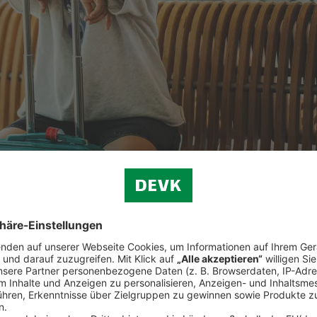
ützt
Sie die
Reiserücktrittsversicherung der ERGO Reiseversicher