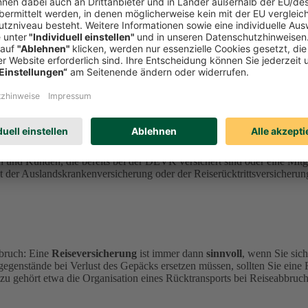
sicherung.
nen
durch Krankheit, Stornierung, Abbruch oder Gepäckverlust
ent
perationspartner
ERGO Reiseversicherung
an.
n und Kunden, die bereits bei der DEVK versichert sind oder eine Mi
der Auslandskrankenversicherung oder der Reiserücktrittsversicherung
bruch: Eine
Reiseversicherung
ist immer dann
sinnvoll
, wenn Sie sic
gegenstände bei Verlust des Gepäcks ersetzen müssen, sollten Sie eine
zu gehört etwa die Organisation eines Rücktransports bei Reiseabbruch