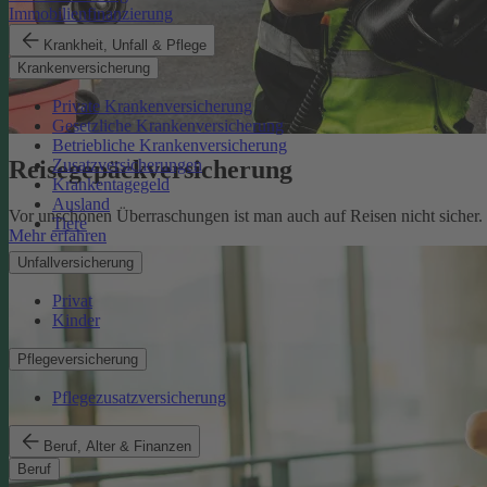
Immobilienfinanzierung
Krankheit, Unfall & Pflege
Krankenversicherung
Private Krankenversicherung
Gesetzliche Krankenversicherung
Betriebliche Krankenversicherung
Reisegepäckversicherung
Zusatzversicherungen
Krankentagegeld
Ausland
Vor unschönen Überraschungen ist man auch auf Reisen nicht sicher
Tiere
Mehr erfahren
Unfallversicherung
Privat
Kinder
Pflegeversicherung
Pflegezusatzversicherung
Beruf, Alter & Finanzen
Beruf