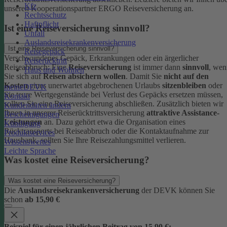
Kfz
unseren Kooperationspartner ERGO Reiseversicherung an.
Rechtsschutz
Haftpflicht
Ist eine Reiseversicherung sinnvoll?
Unfall
Auslandsreisekrankenversicherung
Ist eine Reiseversicherung sinnvoll?
Reisegepäck
Verschwundenes Gepäck, Erkrankungen oder ein ärgerlicher
Reiserücktritt
Reiseabbruch: Eine
Reiseversicherung
ist immer dann
sinnvoll
, wen
Haus und Wohnen
Sie sich auf
Reisen absichern wollen
.
Damit Sie
nicht auf den
Kosten
eines unerwartet abgebrochenen Urlaubs
sitzenbleiben
oder
meineDEVK
Sie teure Wertgegenstände bei Verlust des Gepäcks ersetzen müssen,
Kontakt
sollten Sie eine Reiseversicherung abschließen.
Zusätzlich bieten wir
Kundendaten ändern
Ihnen in unserer Reiserücktrittsversicherung
attraktive Assistance-
Bescheinigungen
Leistungen
an. Dazu gehört etwa die Organisation eines
Kündigung
Rücktransports bei Reiseabbruch oder die Kontaktaufnahme zur
Produktservices
Hausbank, sollten Sie Ihre Reisezahlungsmittel verlieren.
Wissenswertes
Leichte Sprache
Was kostet eine Reiseversicherung?
Was kostet eine Reiseversicherung?
Die
Auslandsreisekrankenversicherung
der DEVK können Sie
schon
ab 15,90 €
Beispiel für einen jährlichen Beitrag von 15,90 €: