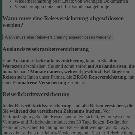
Wiederbeschaffung oder Ersatz von wichtigen Dokumenten
Versicherungsschutz auch für Familienangehörige
Wann muss eine Reiseversicherung abgeschlossen
werden?
Wann muss eine Reiseversicherung abgeschlossen werden?
Auslandsreisekrankenversicherung
Eine
Auslandsreisekrankenversicherung
können Sie
ohne
Wartezeit
abschließen. Sie sind somit sofort
auf Auslandsreisen, die
max. bis zu 2 Monate dauern, weltweit geschützt.
Bei
längeren
Reisen
steht Ihnen unser Partner, die
ERGO Reiseversicherung
, mit
einer
Einmalreise-Versicherung
zur Seite.
Reiserücktrittsversicherung
In der
Reiserücktrittsversicherung
sind
alle Reisen versichert, die
Sie während des versicherten Zeitraums buchen
.
Vor
Vertragsbeginn gebuchte Reisen sind mitversichert, wenn zwischen
Vertrags- und Reisebeginn mindestens 30 Tage liegen.
Beträgt der
Zeitraum zwischen Buchung und Reiseantritt weniger als 30 Tage,
muss die Laufzeit der Jahres-Versicherung am Tag der Reisebuchung,