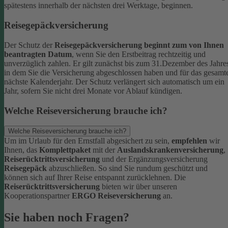
spätestens innerhalb der nächsten drei Werktage, beginnen.
Reisegepäckversicherung
Der Schutz der
Reisegepäckversicherung beginnt zum von Ihnen
beantragten Datum
, wenn Sie den Erstbeitrag rechtzeitig und
unverzüglich zahlen. Er gilt zunächst bis zum 31.Dezember des Jahre
in dem Sie die Versicherung abgeschlossen haben und für das gesamt
nächste Kalenderjahr. Der Schutz verlängert sich automatisch um ein
Jahr, sofern Sie nicht drei Monate vor Ablauf kündigen.
Welche Reiseversicherung brauche ich?
Welche Reiseversicherung brauche ich?
Um im Urlaub für den Ernstfall abgesichert zu sein,
empfehlen
wir
Ihnen, das
Komplettpaket
mit der
Auslandskrankenversicherung
,
Reiserücktrittsversicherung
und der Ergänzungsversicherung
Reisegepäck
abzuschließen. So sind Sie rundum geschützt und
können sich auf Ihrer Reise entspannt zurücklehnen.
Die
Reiserücktrittsversicherung
bieten wir über unseren
Kooperationspartner
ERGO Reiseversicherung
an.
Sie haben noch Fragen?