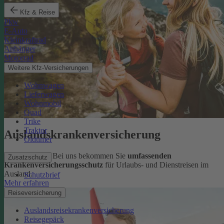
Kfz & Reise
Pkw
E-Auto
Kleinkraftrad
Anhänger
Motorrad
Weitere Kfz-Versicherungen
Wohnwagen
Lieferwagen
Wohnmobil
Quad
Trike
Traktor
Auslandskrankenversicherung
Oldtimer
Sorglos reisen: Bei uns bekommen Sie
umfassenden
Zusatzschutz
Krankenversicherungsschutz
für Urlaubs- und Dienstreisen im
Ausland.
Schutzbrief
Mehr erfahren
Reiseversicherung
Auslandsreisekrankenversicherung
Reisegepäck