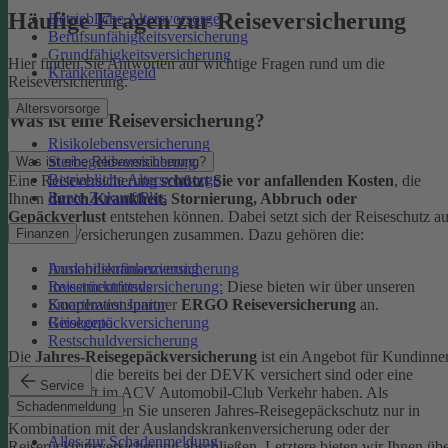
Häufige Fragen zur Reiseversicherung
Betriebliche Altersvorsorge
Berufsunfähigkeitsversicherung
Grundfähigkeitsversicherung
Hier finden Sie Antworten auf wichtige Fragen rund um die
Krankentagegeld
Reiseversicherung.
Altersvorsorge
Was ist eine Reiseversicherung?
Risikolebensversicherung
Sterbegeldversicherung
Was ist eine Reiseversicherung?
Betriebliche Altersvorsorge
Eine Reiseversicherung
schützt Sie vor anfallenden Kosten
, die
Rente ZukunftPlus
Ihnen
durch Krankheit, Stornierung, Abbruch oder
Gepäckverlust
entstehen können. Dabei setzt sich der Reiseschutz a
mehreren Versicherungen zusammen. Dazu gehören die:
Finanzen
Auslandskrankenversicherung
Immobilienfinanzierung
Reiserücktrittsversicherung:
Diese bieten wir über unseren
Investmentfonds
Kooperationspartner
ERGO Reiseversicherung
an.
SmartInvest Junior
Reisegepäckversicherung
Girokonto
Restschuldversicherung
Die
Jahres-Reisegepäckversicherung
ist ein Angebot für Kundinne
und Kunden, die bereits bei der DEVK versichert sind oder eine
Service
Mitgliedschaft im ACV Automobil-Club Verkehr haben.
Als
Schadenmeldung
Neukund:in können Sie unseren Jahres-Reisegepäckschutz nur in
Kombination mit der Auslandskrankenversicherung oder der
Alles zur Schadenmeldung
Reiserücktrittsversicherung abschließen. Letztere bieten wir Ihnen üb