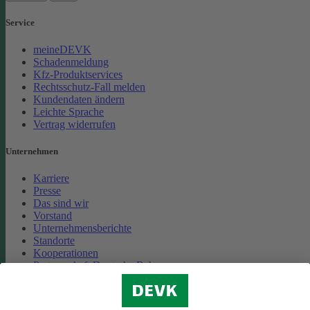
Service
meineDEVK
Schadenmeldung
Kfz-Produktservices
Rechtsschutz-Fall melden
Kundendaten ändern
Leichte Sprache
Vertrag widerrufen
Unternehmen
Karriere
Presse
Das sind wir
Vorstand
Unternehmensberichte
Standorte
Kooperationen
Partnerschaft Deutsche Bahn
Nachhaltigkeit