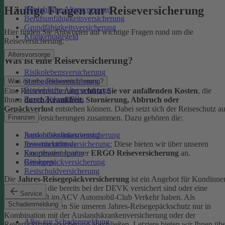
Häufige Fragen zur Reiseversicherung
Betriebliche Altersvorsorge
Berufsunfähigkeitsversicherung
Grundfähigkeitsversicherung
Hier finden Sie Antworten auf wichtige Fragen rund um die
Krankentagegeld
Reiseversicherung.
Altersvorsorge
Was ist eine Reiseversicherung?
Risikolebensversicherung
Sterbegeldversicherung
Was ist eine Reiseversicherung?
Betriebliche Altersvorsorge
Eine Reiseversicherung
schützt Sie vor anfallenden Kosten
, die
Rente ZukunftPlus
Ihnen
durch Krankheit, Stornierung, Abbruch oder
Gepäckverlust
entstehen können. Dabei setzt sich der Reiseschutz a
mehreren Versicherungen zusammen. Dazu gehören die:
Finanzen
Auslandskrankenversicherung
Immobilienfinanzierung
Reiserücktrittsversicherung:
Diese bieten wir über unseren
Investmentfonds
Kooperationspartner
ERGO Reiseversicherung
an.
SmartInvest Junior
Reisegepäckversicherung
Girokonto
Restschuldversicherung
Die
Jahres-Reisegepäckversicherung
ist ein Angebot für Kundinne
und Kunden, die bereits bei der DEVK versichert sind oder eine
Service
Mitgliedschaft im ACV Automobil-Club Verkehr haben.
Als
Schadenmeldung
Neukund:in können Sie unseren Jahres-Reisegepäckschutz nur in
Kombination mit der Auslandskrankenversicherung oder der
Alles zur Schadenmeldung
Reiserücktrittsversicherung abschließen. Letztere bieten wir Ihnen üb