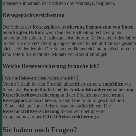
spätestens innerhalb der nächsten drei Werktage, beginnen.
Reisegepäckversicherung
Der Schutz der
Reisegepäckversicherung beginnt zum von Ihnen
beantragten Datum
, wenn Sie den Erstbeitrag rechtzeitig und
unverzüglich zahlen. Er gilt zunächst bis zum 31.Dezember des Jahre
in dem Sie die Versicherung abgeschlossen haben und für das gesamt
nächste Kalenderjahr. Der Schutz verlängert sich automatisch um ein
Jahr, sofern Sie nicht drei Monate vor Ablauf kündigen.
Welche Reiseversicherung brauche ich?
Welche Reiseversicherung brauche ich?
Um im Urlaub für den Ernstfall abgesichert zu sein,
empfehlen
wir
Ihnen, das
Komplettpaket
mit der
Auslandskrankenversicherung
,
Reiserücktrittsversicherung
und der Ergänzungsversicherung
Reisegepäck
abzuschließen. So sind Sie rundum geschützt und
können sich auf Ihrer Reise entspannt zurücklehnen.
Die
Reiserücktrittsversicherung
bieten wir über unseren
Kooperationspartner
ERGO Reiseversicherung
an.
Sie haben noch Fragen?