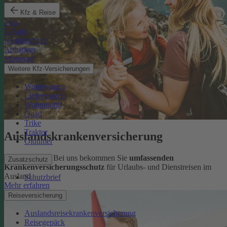
Kfz & Reise
Pkw
E-Auto
Kleinkraftrad
Anhänger
Motorrad
Weitere Kfz-Versicherungen
Wohnwagen
Lieferwagen
Wohnmobil
Quad
Trike
Traktor
Auslandskrankenversicherung
Oldtimer
Sorglos reisen: Bei uns bekommen Sie
umfassenden
Zusatzschutz
Krankenversicherungsschutz
für Urlaubs- und Dienstreisen im
Ausland.
Schutzbrief
Mehr erfahren
Reiseversicherung
Auslandsreisekrankenversicherung
Reisegepäck