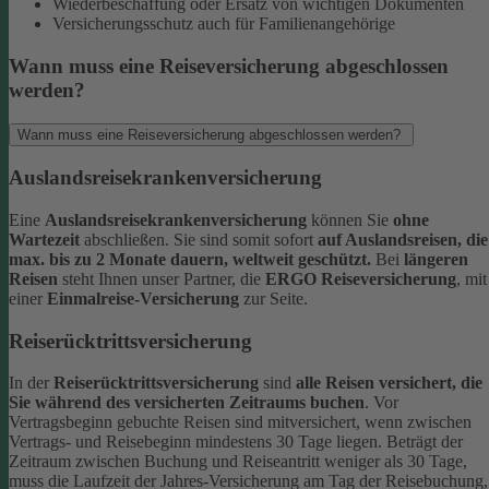
Wiederbeschaffung oder Ersatz von wichtigen Dokumenten
Versicherungsschutz auch für Familienangehörige
Wann muss eine Reiseversicherung abgeschlossen
werden?
Wann muss eine Reiseversicherung abgeschlossen werden?
Auslandsreisekrankenversicherung
Eine
Auslandsreisekrankenversicherung
können Sie
ohne
Wartezeit
abschließen. Sie sind somit sofort
auf Auslandsreisen, die
max. bis zu 2 Monate dauern, weltweit geschützt.
Bei
längeren
Reisen
steht Ihnen unser Partner, die
ERGO Reiseversicherung
, mit
einer
Einmalreise-Versicherung
zur Seite.
Reiserücktrittsversicherung
In der
Reiserücktrittsversicherung
sind
alle Reisen versichert, die
Sie während des versicherten Zeitraums buchen
.
Vor
Vertragsbeginn gebuchte Reisen sind mitversichert, wenn zwischen
Vertrags- und Reisebeginn mindestens 30 Tage liegen.
Beträgt der
Zeitraum zwischen Buchung und Reiseantritt weniger als 30 Tage,
muss die Laufzeit der Jahres-Versicherung am Tag der Reisebuchung,