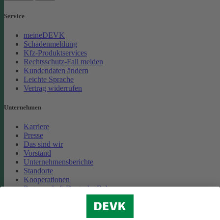
Service
meineDEVK
Schadenmeldung
Kfz-Produktservices
Rechtsschutz-Fall melden
Kundendaten ändern
Leichte Sprache
Vertrag widerrufen
Unternehmen
Karriere
Presse
Das sind wir
Vorstand
Unternehmensberichte
Standorte
Kooperationen
Partnerschaft Deutsche Bahn
Nachhaltigkeit