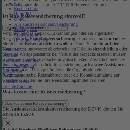
Kfz
unseren Kooperationspartner ERGO Reiseversicherung an.
Rechtsschutz
Haftpflicht
Ist eine Reiseversicherung sinnvoll?
Unfall
Auslandsreisekrankenversicherung
Ist eine Reiseversicherung sinnvoll?
Reisegepäck
Verschwundenes Gepäck, Erkrankungen oder ein ärgerlicher
Reiserücktritt
Reiseabbruch: Eine
Reiseversicherung
ist immer dann
sinnvoll
, wen
Haus und Wohnen
Sie sich auf
Reisen absichern wollen
.
Damit Sie
nicht auf den
Kosten
eines unerwartet abgebrochenen Urlaubs
sitzenbleiben
oder
meineDEVK
Sie teure Wertgegenstände bei Verlust des Gepäcks ersetzen müssen,
Kontakt
sollten Sie eine Reiseversicherung abschließen.
Zusätzlich bieten wir
Kundendaten ändern
Ihnen in unserer Reiserücktrittsversicherung
attraktive Assistance-
Bescheinigungen
Leistungen
an. Dazu gehört etwa die Organisation eines
Kündigung
Rücktransports bei Reiseabbruch oder die Kontaktaufnahme zur
Produktservices
Hausbank, sollten Sie Ihre Reisezahlungsmittel verlieren.
Wissenswertes
Leichte Sprache
Was kostet eine Reiseversicherung?
Was kostet eine Reiseversicherung?
Die
Auslandsreisekrankenversicherung
der DEVK können Sie
schon
ab 15,90 €
Beispiel für einen jährlichen Beitrag von 15,90 €: