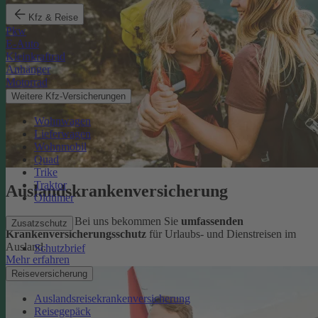
Kfz & Reise
Pkw
E-Auto
Kleinkraftrad
Anhänger
Motorrad
Weitere Kfz-Versicherungen
Wohnwagen
Lieferwagen
Wohnmobil
Quad
Trike
Traktor
Auslandskrankenversicherung
Oldtimer
Sorglos reisen: Bei uns bekommen Sie
umfassenden
Zusatzschutz
Krankenversicherungsschutz
für Urlaubs- und Dienstreisen im
Ausland.
Schutzbrief
Mehr erfahren
Reiseversicherung
Auslandsreisekrankenversicherung
Reisegepäck