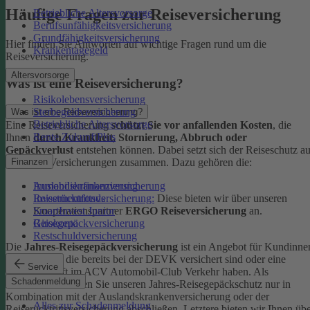
Häufige Fragen zur Reiseversicherung
Betriebliche Altersvorsorge
Berufsunfähigkeitsversicherung
Grundfähigkeitsversicherung
Hier finden Sie Antworten auf wichtige Fragen rund um die
Krankentagegeld
Reiseversicherung.
Altersvorsorge
Was ist eine Reiseversicherung?
Risikolebensversicherung
Sterbegeldversicherung
Was ist eine Reiseversicherung?
Betriebliche Altersvorsorge
Eine Reiseversicherung
schützt Sie vor anfallenden Kosten
, die
Rente ZukunftPlus
Ihnen
durch Krankheit, Stornierung, Abbruch oder
Gepäckverlust
entstehen können. Dabei setzt sich der Reiseschutz a
mehreren Versicherungen zusammen. Dazu gehören die:
Finanzen
Auslandskrankenversicherung
Immobilienfinanzierung
Reiserücktrittsversicherung:
Diese bieten wir über unseren
Investmentfonds
Kooperationspartner
ERGO Reiseversicherung
an.
SmartInvest Junior
Reisegepäckversicherung
Girokonto
Restschuldversicherung
Die
Jahres-Reisegepäckversicherung
ist ein Angebot für Kundinne
und Kunden, die bereits bei der DEVK versichert sind oder eine
Service
Mitgliedschaft im ACV Automobil-Club Verkehr haben.
Als
Schadenmeldung
Neukund:in können Sie unseren Jahres-Reisegepäckschutz nur in
Kombination mit der Auslandskrankenversicherung oder der
Alles zur Schadenmeldung
Reiserücktrittsversicherung abschließen. Letztere bieten wir Ihnen üb