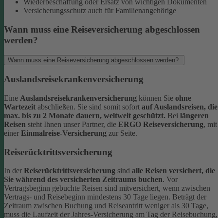
Wiederbeschaffung oder Ersatz von wichtigen Dokumenten
Versicherungsschutz auch für Familienangehörige
Wann muss eine Reiseversicherung abgeschlossen
werden?
Wann muss eine Reiseversicherung abgeschlossen werden?
Auslandsreisekrankenversicherung
Eine
Auslandsreisekrankenversicherung
können Sie
ohne
Wartezeit
abschließen. Sie sind somit sofort
auf Auslandsreisen, die
max. bis zu 2 Monate dauern, weltweit geschützt.
Bei
längeren
Reisen
steht Ihnen unser Partner, die
ERGO Reiseversicherung
, mit
einer
Einmalreise-Versicherung
zur Seite.
Reiserücktrittsversicherung
In der
Reiserücktrittsversicherung
sind
alle Reisen versichert, die
Sie während des versicherten Zeitraums buchen
.
Vor
Vertragsbeginn gebuchte Reisen sind mitversichert, wenn zwischen
Vertrags- und Reisebeginn mindestens 30 Tage liegen.
Beträgt der
Zeitraum zwischen Buchung und Reiseantritt weniger als 30 Tage,
muss die Laufzeit der Jahres-Versicherung am Tag der Reisebuchung,