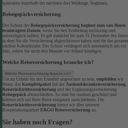
spätestens innerhalb der nächsten drei Werktage, beginnen.
Reisegepäckversicherung
Der Schutz der
Reisegepäckversicherung beginnt zum von Ihnen
beantragten Datum
, wenn Sie den Erstbeitrag rechtzeitig und
unverzüglich zahlen. Er gilt zunächst bis zum 31.Dezember des Jahre
in dem Sie die Versicherung abgeschlossen haben und für das gesamt
nächste Kalenderjahr. Der Schutz verlängert sich automatisch um ein
Jahr, sofern Sie nicht drei Monate vor Ablauf kündigen.
Welche Reiseversicherung brauche ich?
Welche Reiseversicherung brauche ich?
Um im Urlaub für den Ernstfall abgesichert zu sein,
empfehlen
wir
Ihnen, das
Komplettpaket
mit der
Auslandskrankenversicherung
,
Reiserücktrittsversicherung
und der Ergänzungsversicherung
Reisegepäck
abzuschließen. So sind Sie rundum geschützt und
können sich auf Ihrer Reise entspannt zurücklehnen.
Die
Reiserücktrittsversicherung
bieten wir über unseren
Kooperationspartner
ERGO Reiseversicherung
an.
Sie haben noch Fragen?