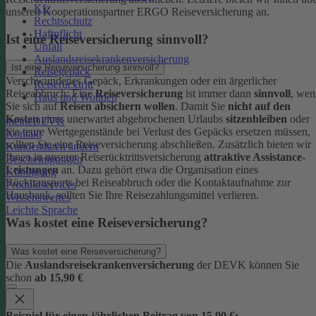
Kfz
unseren Kooperationspartner ERGO Reiseversicherung an.
Rechtsschutz
Haftpflicht
Ist eine Reiseversicherung sinnvoll?
Unfall
Auslandsreisekrankenversicherung
Ist eine Reiseversicherung sinnvoll?
Reisegepäck
Verschwundenes Gepäck, Erkrankungen oder ein ärgerlicher
Reiserücktritt
Reiseabbruch: Eine
Reiseversicherung
ist immer dann
sinnvoll
, wen
Haus und Wohnen
Sie sich auf
Reisen absichern wollen
.
Damit Sie
nicht auf den
Kosten
eines unerwartet abgebrochenen Urlaubs
sitzenbleiben
oder
meineDEVK
Sie teure Wertgegenstände bei Verlust des Gepäcks ersetzen müssen,
Kontakt
sollten Sie eine Reiseversicherung abschließen.
Zusätzlich bieten wir
Kundendaten ändern
Ihnen in unserer Reiserücktrittsversicherung
attraktive Assistance-
Bescheinigungen
Leistungen
an. Dazu gehört etwa die Organisation eines
Kündigung
Rücktransports bei Reiseabbruch oder die Kontaktaufnahme zur
Produktservices
Hausbank, sollten Sie Ihre Reisezahlungsmittel verlieren.
Wissenswertes
Leichte Sprache
Was kostet eine Reiseversicherung?
Was kostet eine Reiseversicherung?
Die
Auslandsreisekrankenversicherung
der DEVK können Sie
schon
ab 15,90 €
Beispiel für einen jährlichen Beitrag von 15,90 €: